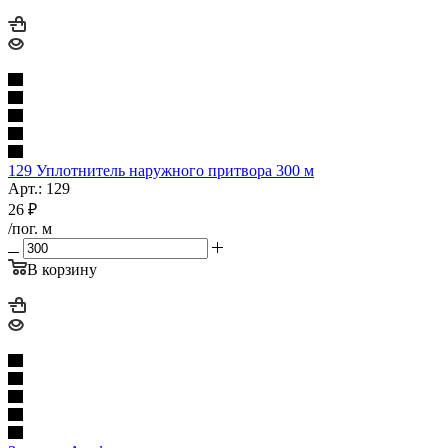
129 Уплотнитель наружного притвора 300 м
Арт.: 129
26
₽
/пог. м
В корзину