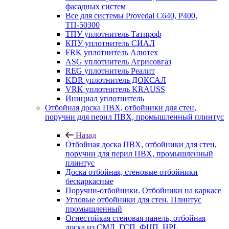
фасадных систем
Все для системы Provedal С640, Р400,
ТП-50300
ТПУ уплотнитель Татпроф
КПУ уплотнитель СИАЛ
FRK уплотнитель Алютех
ASG уплотнитель Агрисовгаз
REG уплотнитель Реалит
KDR уплотнитель ДОКСАЛ
VRK уплотнитель KRAUSS
Инициал уплотнитель
Отбойная доска ПВХ, отбойники для стен,
поручни для перил ПВХ, промышленный плинтус
Назад
Отбойная доска ПВХ, отбойники для стен,
поручни для перил ПВХ, промышленный
плинтус
Доска отбойная, стеновые отбойники
бескаркасные
Поручни-отбойники. Отбойники на каркасе
Угловые отбойники для стен. Плинтус
промышленный
Огнестойкая стеновая панель, отбойная
доска из СМЛ, ГСП, ФЦП, HPL