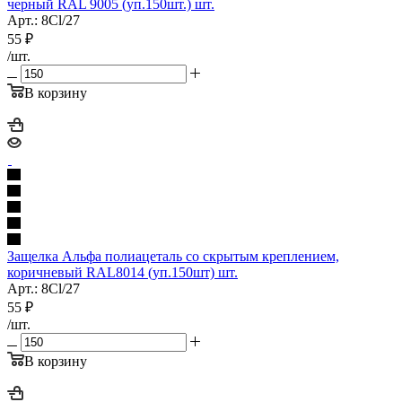
черный RAL 9005 (уп.150шт.) шт.
Арт.: 8Cl/27
55
₽
/шт.
В корзину
Защелка Альфа полиацеталь со скрытым креплением,
коричневый RAL8014 (уп.150шт) шт.
Арт.: 8Cl/27
55
₽
/шт.
В корзину