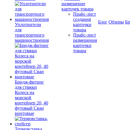
размещение
карточек товара
Прайс-лист
создания
Блог
Обзоры
Б
Уплотнители
карточки
для
товара
транспортного
Прайс-лист
машиностроения
размещения
карточки
товара
Бридж-фитинг
для стяжки
Колеса на
морской
контейнер 20, 40
футовый Сваи
винтовые
Термовставка,