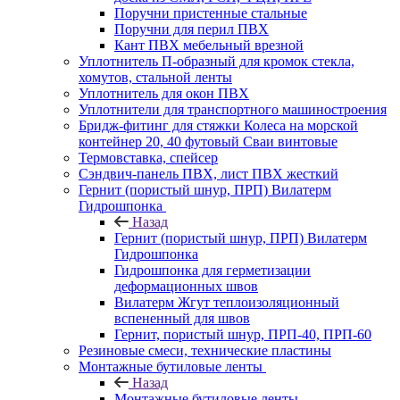
Поручни пристенные стальные
Поручни для перил ПВХ
Кант ПВХ мебельный врезной
Уплотнитель П-образный для кромок стекла,
хомутов, стальной ленты
Уплотнитель для окон ПВХ
Уплотнители для транспортного машиностроения
Бридж-фитинг для стяжки Колеса на морской
контейнер 20, 40 футовый Сваи винтовые
Термовставка, спейсер
Сэндвич-панель ПВХ, лист ПВХ жесткий
Гернит (пористый шнур, ПРП) Вилатерм
Гидрошпонка
Назад
Гернит (пористый шнур, ПРП) Вилатерм
Гидрошпонка
Гидрошпонка для герметизации
деформационных швов
Вилатерм Жгут теплоизоляционный
вспененный для швов
Гернит, пористый шнур, ПРП-40, ПРП-60
Резиновые смеси, технические пластины
Монтажные бутиловые ленты
Назад
Монтажные бутиловые ленты