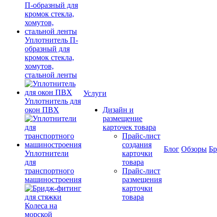
Уплотнитель П-
образный для
кромок стекла,
хомутов,
стальной ленты
Услуги
Уплотнитель для
окон ПВХ
Дизайн и
размещение
карточек товара
Прайс-лист
создания
Блог
Обзоры
Б
Уплотнители
карточки
для
товара
транспортного
Прайс-лист
машиностроения
размещения
карточки
товара