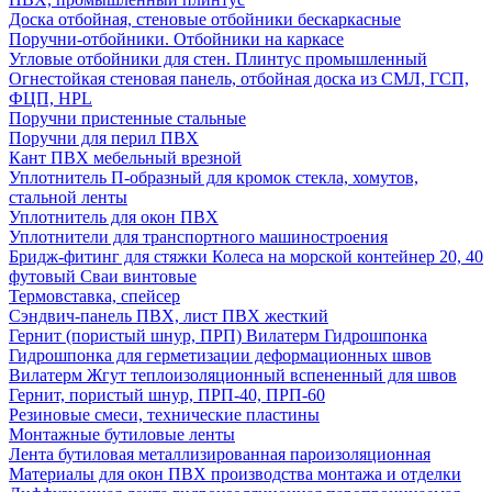
Доска отбойная, стеновые отбойники бескаркасные
Поручни-отбойники. Отбойники на каркасе
Угловые отбойники для стен. Плинтус промышленный
Огнестойкая стеновая панель, отбойная доска из СМЛ, ГСП,
ФЦП, HPL
Поручни пристенные стальные
Поручни для перил ПВХ
Кант ПВХ мебельный врезной
Уплотнитель П-образный для кромок стекла, хомутов,
стальной ленты
Уплотнитель для окон ПВХ
Уплотнители для транспортного машиностроения
Бридж-фитинг для стяжки Колеса на морской контейнер 20, 40
футовый Сваи винтовые
Термовставка, спейсер
Сэндвич-панель ПВХ, лист ПВХ жесткий
Гернит (пористый шнур, ПРП) Вилатерм Гидрошпонка
Гидрошпонка для герметизации деформационных швов
Вилатерм Жгут теплоизоляционный вспененный для швов
Гернит, пористый шнур, ПРП-40, ПРП-60
Резиновые смеси, технические пластины
Монтажные бутиловые ленты
Лента бутиловая металлизированная пароизоляционная
Материалы для окон ПВХ производства монтажа и отделки