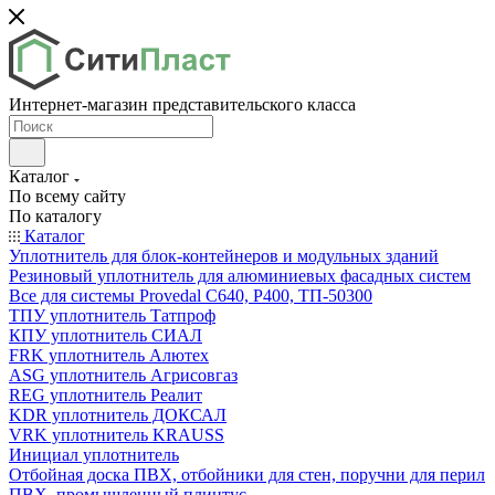
Интернет-магазин представительского класса
Каталог
По всему сайту
По каталогу
Каталог
Уплотнитель для блок-контейнеров и модульных зданий
Резиновый уплотнитель для алюминиевых фасадных систем
Все для системы Provedal С640, Р400, ТП-50300
ТПУ уплотнитель Татпроф
КПУ уплотнитель СИАЛ
FRK уплотнитель Алютех
ASG уплотнитель Агрисовгаз
REG уплотнитель Реалит
KDR уплотнитель ДОКСАЛ
VRK уплотнитель KRAUSS
Инициал уплотнитель
Отбойная доска ПВХ, отбойники для стен, поручни для перил
ПВХ, промышленный плинтус