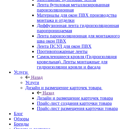
Лента бутиловая металлизированная
пароизоляционная
Материалы для окон ПВХ производства
монтажа и отделки
Диффузионная лента гидроизоляционная
паропроницаемая
Лента пароизоляционная для монтажного
шва окон ПВХ
Лента ПСУЛ для окон ПВХ
Противопожарные ленты
Самоклеющиеся кровля (Гидроизоляция
кровельная). Ленты монтажные для
гидроизоляции кровли и фасада
Услуги
Назад
Услуги
Дизайн и размещение карточек товара
Назад
Дизайн и размещение карточек товара
Прайс-лист создания карточки товара
Прайс-лист размещения карточки товара
Блог
Обзоры
Бренды