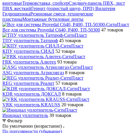
винтовые
Термовставка, спейсер
Сэндвич-панель ПВХ, лист
ПВХ жесткий
Гернит (пористый шнур, ПРП) Вилатерм
Гидрошпонка
Резиновые смеси, технические
пластины
Монтажные бутиловые ленты
Все для системы Provedal С640, Р400, ТП-50300
47 товаров
ТПУ уплотнитель Татпроф
45 товаров
КПУ уплотнитель СИАЛ
52 товара
FRK уплотнитель Алютех
93 товара
ASG уплотнитель Агрисовгаз
8 товаров
REG уплотнитель Реалит
57 товаров
KDR уплотнитель ДОКСАЛ
8 товаров
VRK уплотнитель KRAUSS
20 товаров
Инициал уплотнитель
39 товаров
Фильтр
По умолчанию (возрастание)
По популярности (убывание)