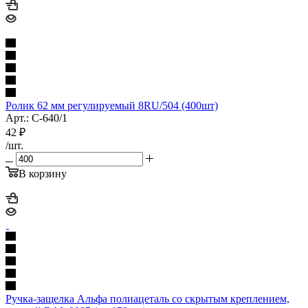
Ролик 62 мм регулируемый 8RU/504 (400шт)
Арт.: С-640/1
42
₽
/шт.
В корзину
Ручка-защелка Альфа полиацеталь со скрытым креплением,