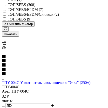
ТЭП/SEBS (
308
)
ТЭП/SEBS/EPDM (
7
)
ТЭП/SEBS/EPDM/Силикон (
2
)
ТЭП\SEBS (
9
)
Очистить фильтр
Показать
1
ТПУ 004C Уплотнитель алюминиевого "ёлка" (250м)
ТПУ-004С
Арт.: ТПУ-004С
32
₽
/пог. м