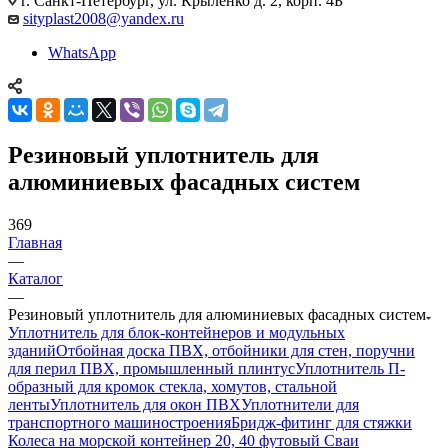
г. Санкт-Петербург, ул. Крыленко д. 2, корп. 4Б
sityplast2008@yandex.ru
WhatsApp
Резиновый уплотнитель для
алюминиевых фасадных систем
369
Главная
—
Каталог
—
Резиновый уплотнитель для алюминиевых фасадных систем
Уплотнитель для блок-контейнеров и модульных
зданий
Отбойная доска ПВХ, отбойники для стен, поручни
для перил ПВХ, промышленный плинтус
Уплотнитель П-
образный для кромок стекла, хомутов, стальной
ленты
Уплотнитель для окон ПВХ
Уплотнители для
транспортного машиностроения
Бридж-фитинг для стяжки
Колеса на морской контейнер 20, 40 футовый Сваи