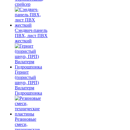
спейсер
Сэндвич-панель
ПВХ, лист ПВХ
жесткий
Гернит
(пористый
шнур, ПРП)
Вилатерм
Гидрошпонка
Резиновые
смеси,
технические