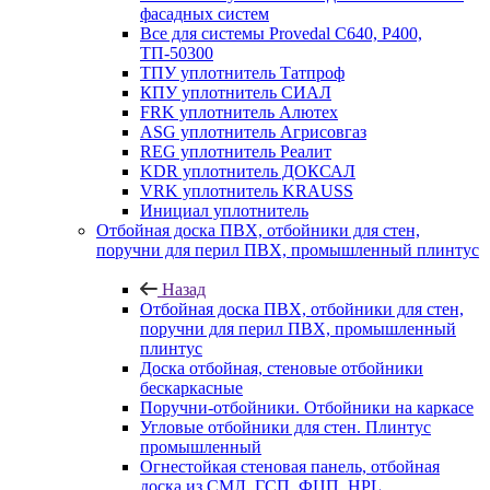
фасадных систем
Все для системы Provedal С640, Р400,
ТП-50300
ТПУ уплотнитель Татпроф
КПУ уплотнитель СИАЛ
FRK уплотнитель Алютех
ASG уплотнитель Агрисовгаз
REG уплотнитель Реалит
KDR уплотнитель ДОКСАЛ
VRK уплотнитель KRAUSS
Инициал уплотнитель
Отбойная доска ПВХ, отбойники для стен,
поручни для перил ПВХ, промышленный плинтус
Назад
Отбойная доска ПВХ, отбойники для стен,
поручни для перил ПВХ, промышленный
плинтус
Доска отбойная, стеновые отбойники
бескаркасные
Поручни-отбойники. Отбойники на каркасе
Угловые отбойники для стен. Плинтус
промышленный
Огнестойкая стеновая панель, отбойная
доска из СМЛ, ГСП, ФЦП, HPL