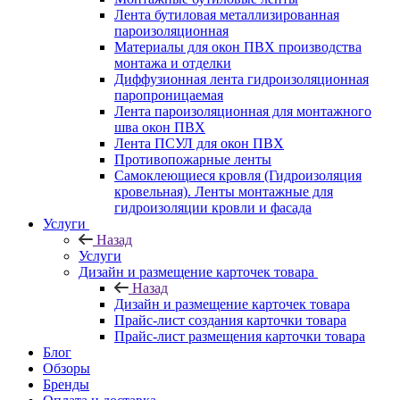
Лента бутиловая металлизированная
пароизоляционная
Материалы для окон ПВХ производства
монтажа и отделки
Диффузионная лента гидроизоляционная
паропроницаемая
Лента пароизоляционная для монтажного
шва окон ПВХ
Лента ПСУЛ для окон ПВХ
Противопожарные ленты
Самоклеющиеся кровля (Гидроизоляция
кровельная). Ленты монтажные для
гидроизоляции кровли и фасада
Услуги
Назад
Услуги
Дизайн и размещение карточек товара
Назад
Дизайн и размещение карточек товара
Прайс-лист создания карточки товара
Прайс-лист размещения карточки товара
Блог
Обзоры
Бренды