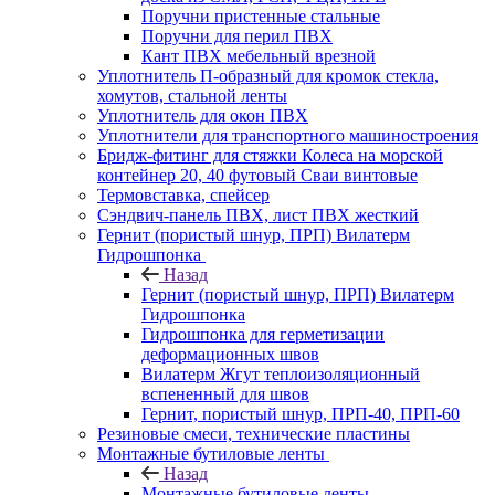
Поручни пристенные стальные
Поручни для перил ПВХ
Кант ПВХ мебельный врезной
Уплотнитель П-образный для кромок стекла,
хомутов, стальной ленты
Уплотнитель для окон ПВХ
Уплотнители для транспортного машиностроения
Бридж-фитинг для стяжки Колеса на морской
контейнер 20, 40 футовый Сваи винтовые
Термовставка, спейсер
Сэндвич-панель ПВХ, лист ПВХ жесткий
Гернит (пористый шнур, ПРП) Вилатерм
Гидрошпонка
Назад
Гернит (пористый шнур, ПРП) Вилатерм
Гидрошпонка
Гидрошпонка для герметизации
деформационных швов
Вилатерм Жгут теплоизоляционный
вспененный для швов
Гернит, пористый шнур, ПРП-40, ПРП-60
Резиновые смеси, технические пластины
Монтажные бутиловые ленты
Назад
Монтажные бутиловые ленты