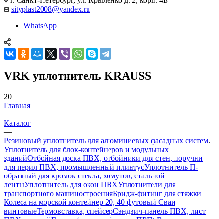
г. Санкт-Петербург, ул. Крыленко д. 2, корп. 4Б
sityplast2008@yandex.ru
WhatsApp
VRK уплотнитель KRAUSS
20
Главная
—
Каталог
—
Резиновый уплотнитель для алюминиевых фасадных систем
Уплотнитель для блок-контейнеров и модульных
зданий
Отбойная доска ПВХ, отбойники для стен, поручни
для перил ПВХ, промышленный плинтус
Уплотнитель П-
образный для кромок стекла, хомутов, стальной
ленты
Уплотнитель для окон ПВХ
Уплотнители для
транспортного машиностроения
Бридж-фитинг для стяжки
Колеса на морской контейнер 20, 40 футовый Сваи
винтовые
Термовставка, спейсер
Сэндвич-панель ПВХ, лист