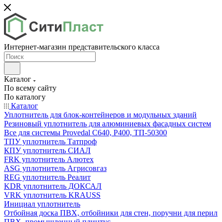
Интернет-магазин представительского класса
Каталог
По всему сайту
По каталогу
Каталог
Уплотнитель для блок-контейнеров и модульных зданий
Резиновый уплотнитель для алюминиевых фасадных систем
Все для системы Provedal С640, Р400, ТП-50300
ТПУ уплотнитель Татпроф
КПУ уплотнитель СИАЛ
FRK уплотнитель Алютех
ASG уплотнитель Агрисовгаз
REG уплотнитель Реалит
KDR уплотнитель ДОКСАЛ
VRK уплотнитель KRAUSS
Инициал уплотнитель
Отбойная доска ПВХ, отбойники для стен, поручни для перил
ПВХ, промышленный плинтус