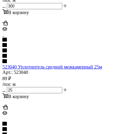
/пог. м
В корзину
523040 Уплотнитель средний межкамерный 25м
Арт.: 523040
89
₽
/пог. м
В корзину