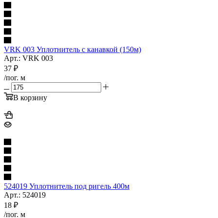
VRK 003 Уплотнитель с канавкой (150м)
Арт.: VRK 003
37
₽
/пог. м
В корзину
524019 Уплотнитель под ригель 400м
Арт.: 524019
18
₽
/пог. м