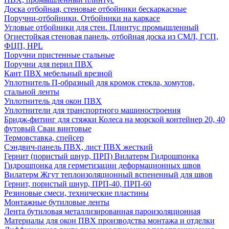
Доска отбойная, стеновые отбойники бескаркасные
Поручни-отбойники. Отбойники на каркасе
Угловые отбойники для стен. Плинтус промышленный
Огнестойкая стеновая панель, отбойная доска из СМЛ, ГСП,
ФЦП, HPL
Поручни пристенные стальные
Поручни для перил ПВХ
Кант ПВХ мебельный врезной
Уплотнитель П-образный для кромок стекла, хомутов,
стальной ленты
Уплотнитель для окон ПВХ
Уплотнители для транспортного машиностроения
Бридж-фитинг для стяжки Колеса на морской контейнер 20, 40
футовый Сваи винтовые
Термовставка, спейсер
Сэндвич-панель ПВХ, лист ПВХ жесткий
Гернит (пористый шнур, ПРП) Вилатерм Гидрошпонка
Гидрошпонка для герметизации деформационных швов
Вилатерм Жгут теплоизоляционный вспененный для швов
Гернит, пористый шнур, ПРП-40, ПРП-60
Резиновые смеси, технические пластины
Монтажные бутиловые ленты
Лента бутиловая металлизированная пароизоляционная
Материалы для окон ПВХ производства монтажа и отделки