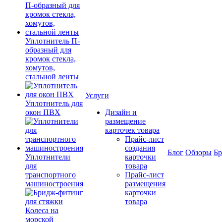
Уплотнитель П-
образный для
кромок стекла,
хомутов,
стальной ленты
Услуги
Уплотнитель для
окон ПВХ
Дизайн и
размещение
карточек товара
Прайс-лист
создания
Блог
Обзоры
Б
Уплотнители
карточки
для
товара
транспортного
Прайс-лист
машиностроения
размещения
карточки
товара