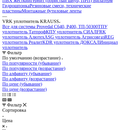
ПВХ жесткий
Гернит (пористый шнур, ПРП) Вилатерм
Гидрошпонка
Резиновые смеси, технические
пластины
Монтажные бутиловые ленты
—
VRK уплотнитель KRAUSS
Все для системы Provedal С640, Р400, ТП-50300
ТПУ
уплотнитель Татпроф
КПУ уплотнитель СИАЛ
FRK
уплотнитель Алютех
ASG уплотнитель Агрисовгаз
REG
уплотнитель Реалит
KDR уплотнитель ДОКСАЛ
Инициал
уплотнитель
Фильтр
По умолчанию (возрастание)
По популярности (убывание)
По популярности (возрастание)
По алфавиту (убывание)
По алфавиту (возрастание)
По цене (убывание)
По цене (возрастание)
Фильтр
Сортировка
Цена