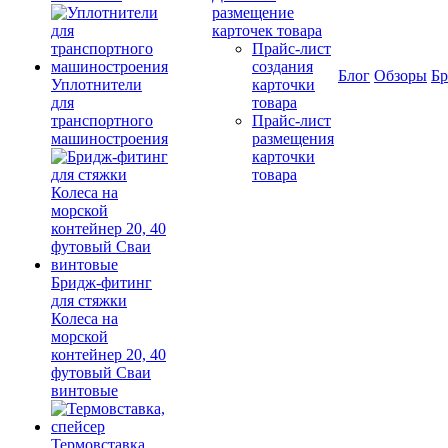
размещение
карточек товара
Прайс-лист
создания
Блог
Обзоры
Б
Уплотнители
карточки
для
товара
транспортного
Прайс-лист
машиностроения
размещения
карточки
товара
Бридж-фитинг
для стяжки
Колеса на
морской
контейнер 20, 40
футовый Сваи
винтовые
Термовставка,