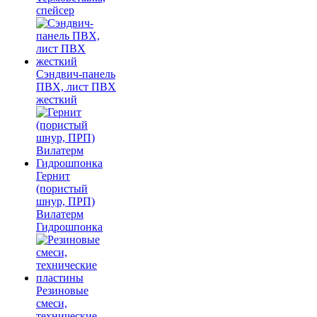
спейсер
Сэндвич-панель
ПВХ, лист ПВХ
жесткий
Гернит
(пористый
шнур, ПРП)
Вилатерм
Гидрошпонка
Резиновые
смеси,
технические