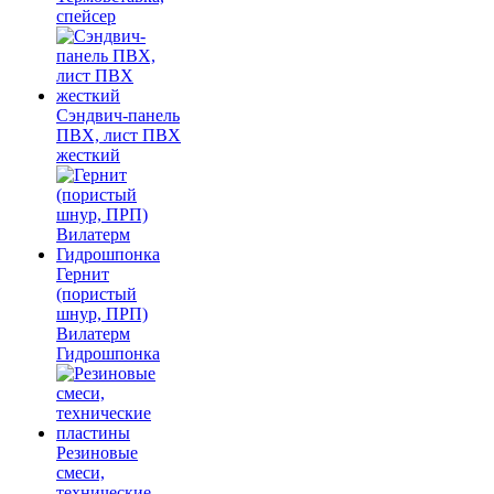
спейсер
Сэндвич-панель
ПВХ, лист ПВХ
жесткий
Гернит
(пористый
шнур, ПРП)
Вилатерм
Гидрошпонка
Резиновые
смеси,
технические