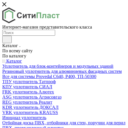
Интернет-магазин представительского класса
Каталог
По всему сайту
По каталогу
Каталог
Уплотнитель для блок-контейнеров и модульных зданий
Резиновый уплотнитель для алюминиевых фасадных систем
Все для системы Provedal С640, Р400, ТП-50300
ТПУ уплотнитель Татпроф
КПУ уплотнитель СИАЛ
FRK уплотнитель Алютех
ASG уплотнитель Агрисовгаз
REG уплотнитель Реалит
KDR уплотнитель ДОКСАЛ
VRK уплотнитель KRAUSS
Инициал уплотнитель
Отбойная доска ПВХ, отбойники для стен, поручни для перил
ПВХ, промышленный плинтус