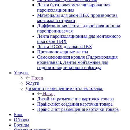
Лента бутиловая металлизированная
пароизоляционная
Материалы для окон ПВХ производства
монтажа и отделки
Диффузионная лента гидроизоляционная
паропроницаемая
Лента пароизоляционная для монтажного
шва окон ПВХ
Лента ПСУЛ для окон ПВХ
Противопожарные ленты
Самоклеющиеся кровля (Гидроизоляция
кровельная). Ленты монтажные для
гидроизоляции кровли и фасада
Услуги
Назад
Услуги
Дизайн и размещение карточек товара
Назад
Дизайн и размещение карточек товара
Прайс-лист создания карточки товара
Прайс-лист размещения карточки товара
Блог
Обзоры
Бренды