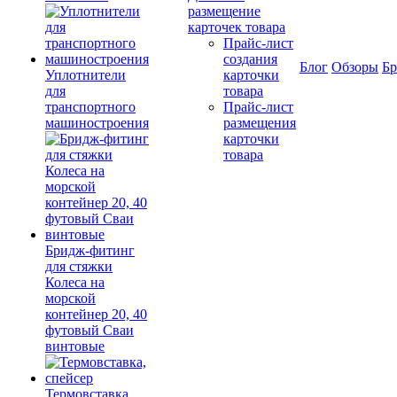
размещение
карточек товара
Прайс-лист
создания
Блог
Обзоры
Б
Уплотнители
карточки
для
товара
транспортного
Прайс-лист
машиностроения
размещения
карточки
товара
Бридж-фитинг
для стяжки
Колеса на
морской
контейнер 20, 40
футовый Сваи
винтовые
Термовставка,