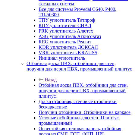
фасадных систем
Все для системы Provedal С640, Р400,
ТП-50300
ТПУ уплотнитель Татпроф
КПУ уплотнитель СИАЛ
FRK уплотнитель Алютех
ASG уплотнитель Агрисовгаз
REG уплотнитель Реалит
KDR уплотнитель ДОКСАЛ
VRK уплотнитель KRAUSS
Инициал уплотнитель
Отбойная доска ПВХ, отбойники для стен,
поручни для перил ПВХ, промышленный плинтус
Назад
Отбойная доска ПВХ, отбойники для стен,
поручни для перил ПВХ, промышленный
плинтус
Доска отбойная, стеновые отбойники
бескаркасные
Поручни-отбойники. Отбойники на каркасе
Угловые отбойники для стен. Плинтус
промышленный
Огнестойкая стеновая панель, отбойная
доска из СМЛ, ГСП, ФЦП, HPL