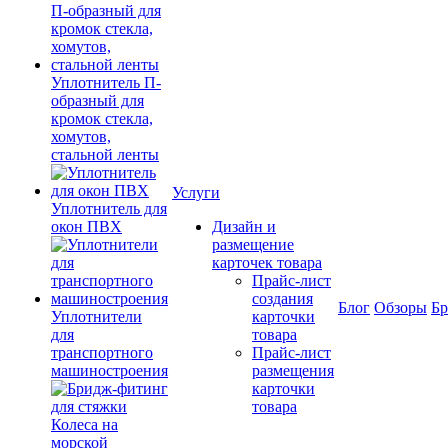
Уплотнитель П-
образный для
кромок стекла,
хомутов,
стальной ленты
Услуги
Уплотнитель для
окон ПВХ
Дизайн и
размещение
карточек товара
Прайс-лист
создания
Блог
Обзоры
Б
Уплотнители
карточки
для
товара
транспортного
Прайс-лист
машиностроения
размещения
карточки
товара