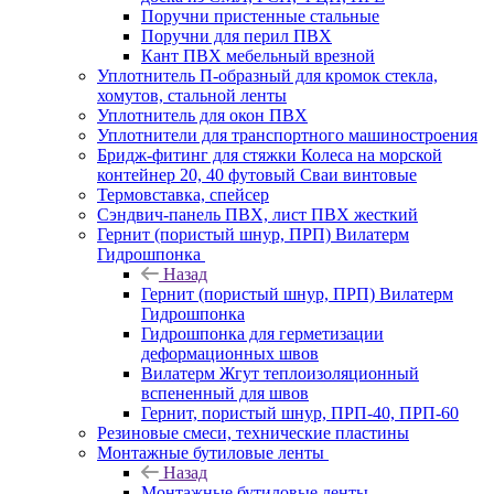
Поручни пристенные стальные
Поручни для перил ПВХ
Кант ПВХ мебельный врезной
Уплотнитель П-образный для кромок стекла,
хомутов, стальной ленты
Уплотнитель для окон ПВХ
Уплотнители для транспортного машиностроения
Бридж-фитинг для стяжки Колеса на морской
контейнер 20, 40 футовый Сваи винтовые
Термовставка, спейсер
Сэндвич-панель ПВХ, лист ПВХ жесткий
Гернит (пористый шнур, ПРП) Вилатерм
Гидрошпонка
Назад
Гернит (пористый шнур, ПРП) Вилатерм
Гидрошпонка
Гидрошпонка для герметизации
деформационных швов
Вилатерм Жгут теплоизоляционный
вспененный для швов
Гернит, пористый шнур, ПРП-40, ПРП-60
Резиновые смеси, технические пластины
Монтажные бутиловые ленты
Назад
Монтажные бутиловые ленты