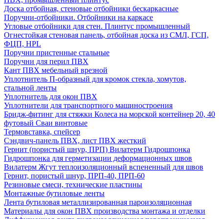
Доска отбойная, стеновые отбойники бескаркасные
Поручни-отбойники. Отбойники на каркасе
Угловые отбойники для стен. Плинтус промышленный
Огнестойкая стеновая панель, отбойная доска из СМЛ, ГСП,
ФЦП, HPL
Поручни пристенные стальные
Поручни для перил ПВХ
Кант ПВХ мебельный врезной
Уплотнитель П-образный для кромок стекла, хомутов,
стальной ленты
Уплотнитель для окон ПВХ
Уплотнители для транспортного машиностроения
Бридж-фитинг для стяжки Колеса на морской контейнер 20, 40
футовый Сваи винтовые
Термовставка, спейсер
Сэндвич-панель ПВХ, лист ПВХ жесткий
Гернит (пористый шнур, ПРП) Вилатерм Гидрошпонка
Гидрошпонка для герметизации деформационных швов
Вилатерм Жгут теплоизоляционный вспененный для швов
Гернит, пористый шнур, ПРП-40, ПРП-60
Резиновые смеси, технические пластины
Монтажные бутиловые ленты
Лента бутиловая металлизированная пароизоляционная
Материалы для окон ПВХ производства монтажа и отделки