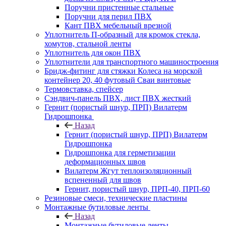
Поручни пристенные стальные
Поручни для перил ПВХ
Кант ПВХ мебельный врезной
Уплотнитель П-образный для кромок стекла,
хомутов, стальной ленты
Уплотнитель для окон ПВХ
Уплотнители для транспортного машиностроения
Бридж-фитинг для стяжки Колеса на морской
контейнер 20, 40 футовый Сваи винтовые
Термовставка, спейсер
Сэндвич-панель ПВХ, лист ПВХ жесткий
Гернит (пористый шнур, ПРП) Вилатерм
Гидрошпонка
Назад
Гернит (пористый шнур, ПРП) Вилатерм
Гидрошпонка
Гидрошпонка для герметизации
деформационных швов
Вилатерм Жгут теплоизоляционный
вспененный для швов
Гернит, пористый шнур, ПРП-40, ПРП-60
Резиновые смеси, технические пластины
Монтажные бутиловые ленты
Назад
Монтажные бутиловые ленты