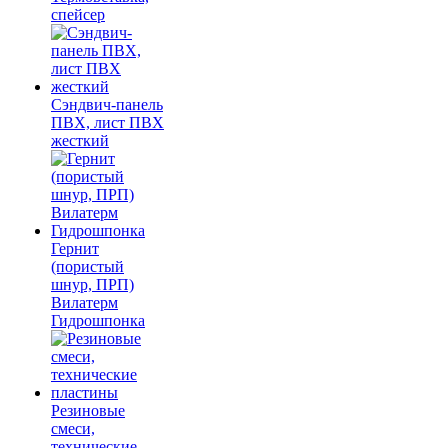
спейсер
Сэндвич-панель
ПВХ, лист ПВХ
жесткий
Гернит
(пористый
шнур, ПРП)
Вилатерм
Гидрошпонка
Резиновые
смеси,
технические