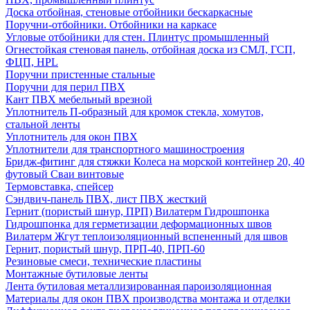
Доска отбойная, стеновые отбойники бескаркасные
Поручни-отбойники. Отбойники на каркасе
Угловые отбойники для стен. Плинтус промышленный
Огнестойкая стеновая панель, отбойная доска из СМЛ, ГСП,
ФЦП, HPL
Поручни пристенные стальные
Поручни для перил ПВХ
Кант ПВХ мебельный врезной
Уплотнитель П-образный для кромок стекла, хомутов,
стальной ленты
Уплотнитель для окон ПВХ
Уплотнители для транспортного машиностроения
Бридж-фитинг для стяжки Колеса на морской контейнер 20, 40
футовый Сваи винтовые
Термовставка, спейсер
Сэндвич-панель ПВХ, лист ПВХ жесткий
Гернит (пористый шнур, ПРП) Вилатерм Гидрошпонка
Гидрошпонка для герметизации деформационных швов
Вилатерм Жгут теплоизоляционный вспененный для швов
Гернит, пористый шнур, ПРП-40, ПРП-60
Резиновые смеси, технические пластины
Монтажные бутиловые ленты
Лента бутиловая металлизированная пароизоляционная
Материалы для окон ПВХ производства монтажа и отделки