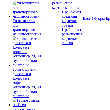
размещение
карточек товара
Прайс-лист
создания
Блог
Обзоры
Б
Уплотнители
карточки
для
товара
транспортного
Прайс-лист
машиностроения
размещения
карточки
товара
Бридж-фитинг
для стяжки
Колеса на
морской
контейнер 20, 40
футовый Сваи
винтовые
Термовставка,