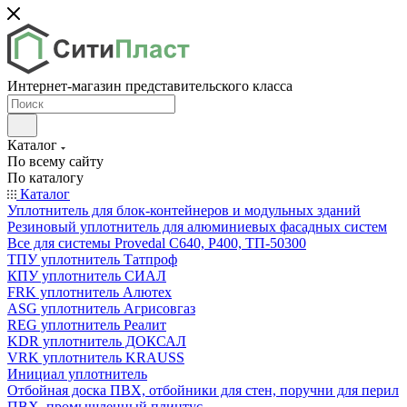
Интернет-магазин представительского класса
Каталог
По всему сайту
По каталогу
Каталог
Уплотнитель для блок-контейнеров и модульных зданий
Резиновый уплотнитель для алюминиевых фасадных систем
Все для системы Provedal С640, Р400, ТП-50300
ТПУ уплотнитель Татпроф
КПУ уплотнитель СИАЛ
FRK уплотнитель Алютех
ASG уплотнитель Агрисовгаз
REG уплотнитель Реалит
KDR уплотнитель ДОКСАЛ
VRK уплотнитель KRAUSS
Инициал уплотнитель
Отбойная доска ПВХ, отбойники для стен, поручни для перил
ПВХ, промышленный плинтус