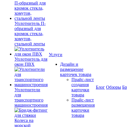
Уплотнитель П-
образный для
кромок стекла,
хомутов,
стальной ленты
Услуги
Уплотнитель для
окон ПВХ
Дизайн и
размещение
карточек товара
Прайс-лист
создания
Блог
Обзоры
Б
Уплотнители
карточки
для
товара
транспортного
Прайс-лист
машиностроения
размещения
карточки
товара