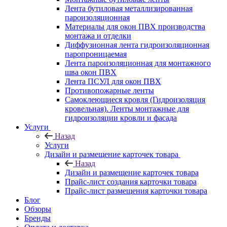
Лента бутиловая металлизированная
пароизоляционная
Материалы для окон ПВХ производства
монтажа и отделки
Диффузионная лента гидроизоляционная
паропроницаемая
Лента пароизоляционная для монтажного
шва окон ПВХ
Лента ПСУЛ для окон ПВХ
Противопожарные ленты
Самоклеющиеся кровля (Гидроизоляция
кровельная). Ленты монтажные для
гидроизоляции кровли и фасада
Услуги
Назад
Услуги
Дизайн и размещение карточек товара
Назад
Дизайн и размещение карточек товара
Прайс-лист создания карточки товара
Прайс-лист размещения карточки товара
Блог
Обзоры
Бренды