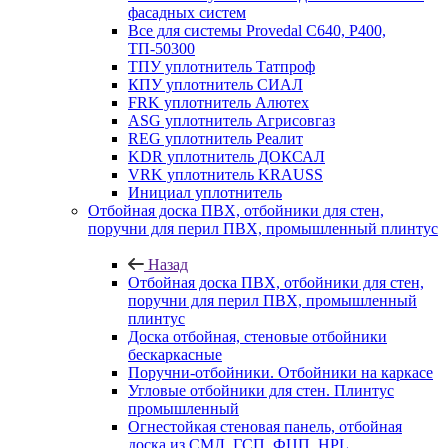
фасадных систем
Все для системы Provedal С640, Р400,
ТП-50300
ТПУ уплотнитель Татпроф
КПУ уплотнитель СИАЛ
FRK уплотнитель Алютех
ASG уплотнитель Агрисовгаз
REG уплотнитель Реалит
KDR уплотнитель ДОКСАЛ
VRK уплотнитель KRAUSS
Инициал уплотнитель
Отбойная доска ПВХ, отбойники для стен,
поручни для перил ПВХ, промышленный плинтус
Назад
Отбойная доска ПВХ, отбойники для стен,
поручни для перил ПВХ, промышленный
плинтус
Доска отбойная, стеновые отбойники
бескаркасные
Поручни-отбойники. Отбойники на каркасе
Угловые отбойники для стен. Плинтус
промышленный
Огнестойкая стеновая панель, отбойная
доска из СМЛ, ГСП, ФЦП, HPL