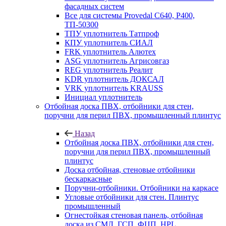
фасадных систем
Все для системы Provedal С640, Р400,
ТП-50300
ТПУ уплотнитель Татпроф
КПУ уплотнитель СИАЛ
FRK уплотнитель Алютех
ASG уплотнитель Агрисовгаз
REG уплотнитель Реалит
KDR уплотнитель ДОКСАЛ
VRK уплотнитель KRAUSS
Инициал уплотнитель
Отбойная доска ПВХ, отбойники для стен,
поручни для перил ПВХ, промышленный плинтус
Назад
Отбойная доска ПВХ, отбойники для стен,
поручни для перил ПВХ, промышленный
плинтус
Доска отбойная, стеновые отбойники
бескаркасные
Поручни-отбойники. Отбойники на каркасе
Угловые отбойники для стен. Плинтус
промышленный
Огнестойкая стеновая панель, отбойная
доска из СМЛ, ГСП, ФЦП, HPL