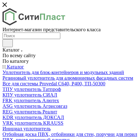
Интернет-магазин представительского класса
Каталог
По всему сайту
По каталогу
Каталог
Уплотнитель для блок-контейнеров и модульных зданий
Резиновый уплотнитель для алюминиевых фасадных систем
Все для системы Provedal С640, Р400, ТП-50300
ТПУ уплотнитель Татпроф
КПУ уплотнитель СИАЛ
FRK уплотнитель Алютех
ASG уплотнитель Агрисовгаз
REG уплотнитель Реалит
KDR уплотнитель ДОКСАЛ
VRK уплотнитель KRAUSS
Инициал уплотнитель
Отбойная доска ПВХ, отбойники для стен, поручни для перил
ПВХ, промышленный плинтус