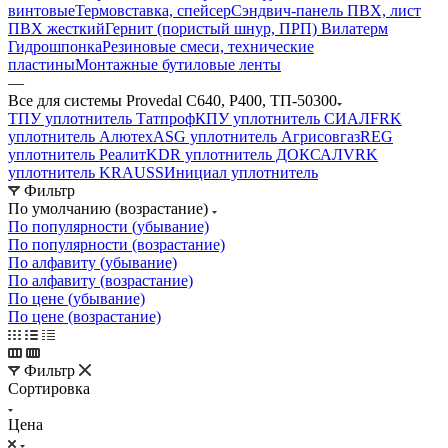
винтовые
Термовставка, спейсер
Сэндвич-панель ПВХ, лист
ПВХ жесткий
Гернит (пористый шнур, ПРП) Вилатерм
Гидрошпонка
Резиновые смеси, технические
пластины
Монтажные бутиловые ленты
—
Все для системы Provedal С640, Р400, ТП-50300
ТПУ уплотнитель Татпроф
КПУ уплотнитель СИАЛ
FRK
уплотнитель Алютех
ASG уплотнитель Агрисовгаз
REG
уплотнитель Реалит
KDR уплотнитель ДОКСАЛ
VRK
уплотнитель KRAUSS
Инициал уплотнитель
Фильтр
По умолчанию (возрастание)
По популярности (убывание)
По популярности (возрастание)
По алфавиту (убывание)
По алфавиту (возрастание)
По цене (убывание)
По цене (возрастание)
Фильтр
Сортировка
Цена