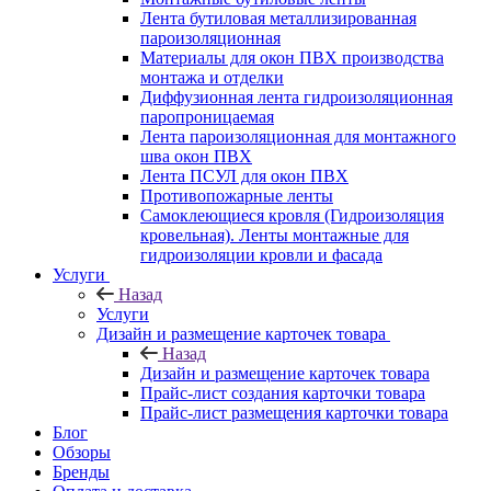
Лента бутиловая металлизированная
пароизоляционная
Материалы для окон ПВХ производства
монтажа и отделки
Диффузионная лента гидроизоляционная
паропроницаемая
Лента пароизоляционная для монтажного
шва окон ПВХ
Лента ПСУЛ для окон ПВХ
Противопожарные ленты
Самоклеющиеся кровля (Гидроизоляция
кровельная). Ленты монтажные для
гидроизоляции кровли и фасада
Услуги
Назад
Услуги
Дизайн и размещение карточек товара
Назад
Дизайн и размещение карточек товара
Прайс-лист создания карточки товара
Прайс-лист размещения карточки товара
Блог
Обзоры
Бренды