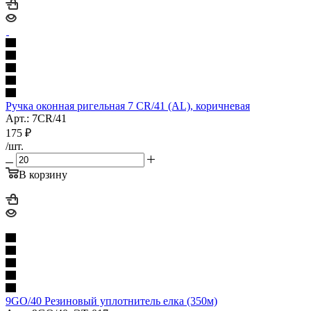
Ручка оконная ригельная 7 CR/41 (AL), коричневая
Арт.: 7СR/41
175
₽
/шт.
В корзину
9GO/40 Резиновый уплотнитель елка (350м)