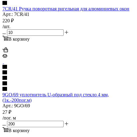
7CR/41 Ручка поворотная ригельная для алюминиевых окон
Арт.: 7СR/41
220
₽
/шт.
В корзину
9GO/69 уплотнитель U-образный под стекло 4 мм,
(1к.-200пог.м)
Арт.: 9GO/69
27
₽
/пог. м
В корзину