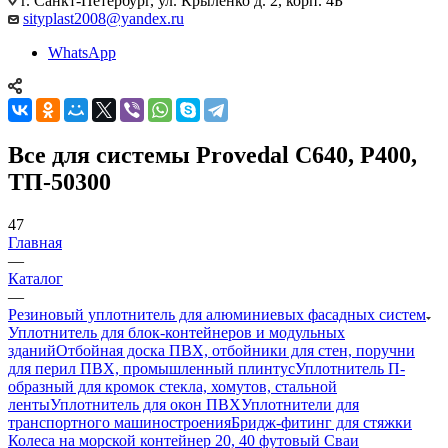
г. Санкт-Петербург, ул. Крыленко д. 2, корп. 4Б
sityplast2008@yandex.ru
WhatsApp
Все для системы Provedal С640, Р400,
ТП-50300
47
Главная
—
Каталог
—
Резиновый уплотнитель для алюминиевых фасадных систем
Уплотнитель для блок-контейнеров и модульных
зданий
Отбойная доска ПВХ, отбойники для стен, поручни
для перил ПВХ, промышленный плинтус
Уплотнитель П-
образный для кромок стекла, хомутов, стальной
ленты
Уплотнитель для окон ПВХ
Уплотнители для
транспортного машиностроения
Бридж-фитинг для стяжки
Колеса на морской контейнер 20, 40 футовый Сваи