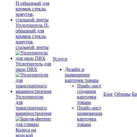
Уплотнитель П-
образный для
кромок стекла,
хомутов,
стальной ленты
Услуги
Уплотнитель для
окон ПВХ
Дизайн и
размещение
карточек товара
Прайс-лист
создания
Блог
Обзоры
Б
Уплотнители
карточки
для
товара
транспортного
Прайс-лист
машиностроения
размещения
карточки
товара