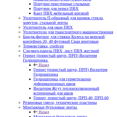
Поручни пристенные стальные
Поручни для перил ПВХ
Кант ПВХ мебельный врезной
Уплотнитель П-образный для кромок стекла,
хомутов, стальной ленты
Уплотнитель для окон ПВХ
Уплотнители для транспортного машиностроения
Бридж-фитинг для стяжки Колеса на морской
контейнер 20, 40 футовый Сваи винтовые
Термовставка, спейсер
Сэндвич-панель ПВХ, лист ПВХ жесткий
Гернит (пористый шнур, ПРП) Вилатерм
Гидрошпонка
Назад
Гернит (пористый шнур, ПРП) Вилатерм
Гидрошпонка
Гидрошпонка для герметизации
деформационных швов
Вилатерм Жгут теплоизоляционный
вспененный для швов
Гернит, пористый шнур, ПРП-40, ПРП-60
Резиновые смеси, технические пластины
Монтажные бутиловые ленты
Назад
Монтажные бутиловые ленты