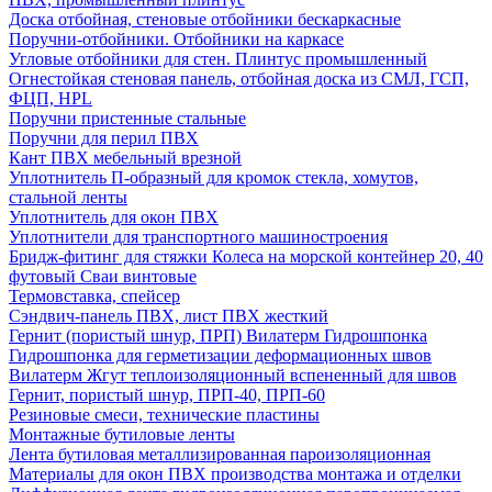
Доска отбойная, стеновые отбойники бескаркасные
Поручни-отбойники. Отбойники на каркасе
Угловые отбойники для стен. Плинтус промышленный
Огнестойкая стеновая панель, отбойная доска из СМЛ, ГСП,
ФЦП, HPL
Поручни пристенные стальные
Поручни для перил ПВХ
Кант ПВХ мебельный врезной
Уплотнитель П-образный для кромок стекла, хомутов,
стальной ленты
Уплотнитель для окон ПВХ
Уплотнители для транспортного машиностроения
Бридж-фитинг для стяжки Колеса на морской контейнер 20, 40
футовый Сваи винтовые
Термовставка, спейсер
Сэндвич-панель ПВХ, лист ПВХ жесткий
Гернит (пористый шнур, ПРП) Вилатерм Гидрошпонка
Гидрошпонка для герметизации деформационных швов
Вилатерм Жгут теплоизоляционный вспененный для швов
Гернит, пористый шнур, ПРП-40, ПРП-60
Резиновые смеси, технические пластины
Монтажные бутиловые ленты
Лента бутиловая металлизированная пароизоляционная
Материалы для окон ПВХ производства монтажа и отделки