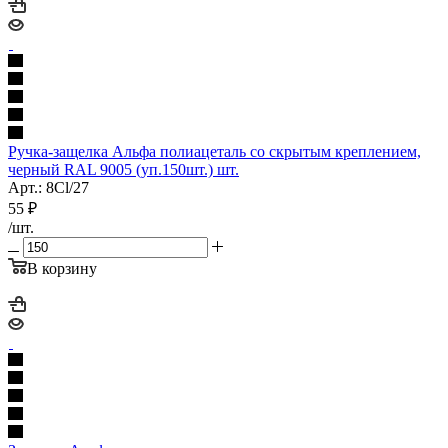
Ручка-защелка Альфа полиацеталь со скрытым креплением,
черный RAL 9005 (уп.150шт.) шт.
Арт.: 8Cl/27
55
₽
/шт.
В корзину