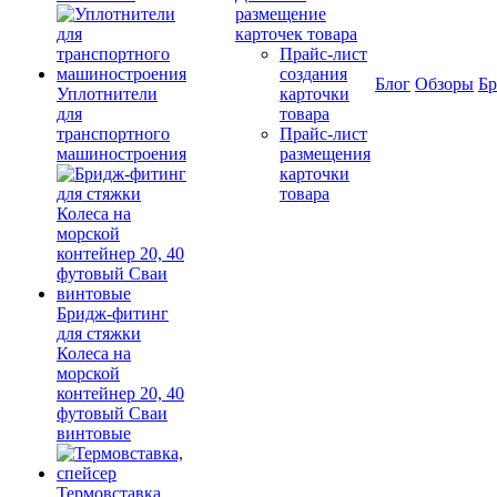
размещение
карточек товара
Прайс-лист
создания
Блог
Обзоры
Б
Уплотнители
карточки
для
товара
транспортного
Прайс-лист
машиностроения
размещения
карточки
товара
Бридж-фитинг
для стяжки
Колеса на
морской
контейнер 20, 40
футовый Сваи
винтовые
Термовставка,