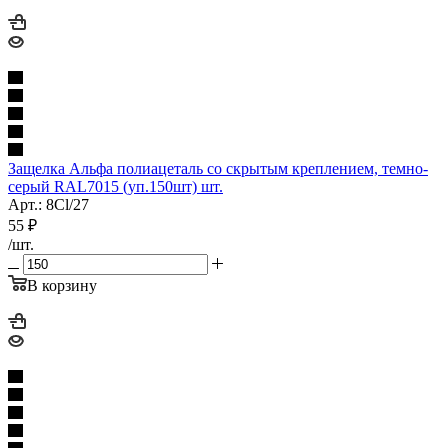
Защелка Альфа полиацеталь со скрытым креплением, темно-
серый RAL7015 (уп.150шт) шт.
Арт.: 8Cl/27
55
₽
/шт.
В корзину