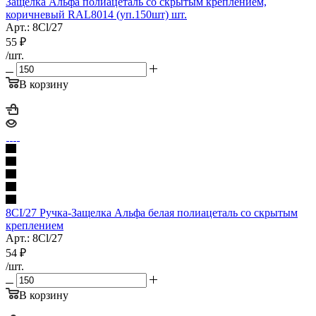
Защелка Альфа полиацеталь со скрытым креплением,
коричневый RAL8014 (уп.150шт) шт.
Арт.: 8Cl/27
55
₽
/шт.
В корзину
8CI/27 Ручка-Защелка Альфа белая полиацеталь со скрытым
креплением
Арт.: 8Cl/27
54
₽
/шт.
В корзину