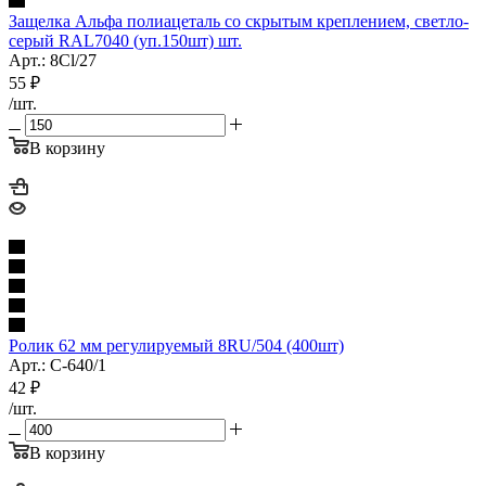
Защелка Альфа полиацеталь со скрытым креплением, светло-
серый RAL7040 (уп.150шт) шт.
Арт.: 8Cl/27
55
₽
/шт.
В корзину
Ролик 62 мм регулируемый 8RU/504 (400шт)
Арт.: С-640/1
42
₽
/шт.
В корзину