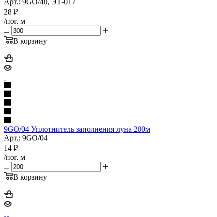
Арт.: 9GO/40, ЭТ-017
28
₽
/пог. м
В корзину
9GO/04 Уплотнитель заполнения луна 200м
Арт.: 9GO/04
14
₽
/пог. м
В корзину