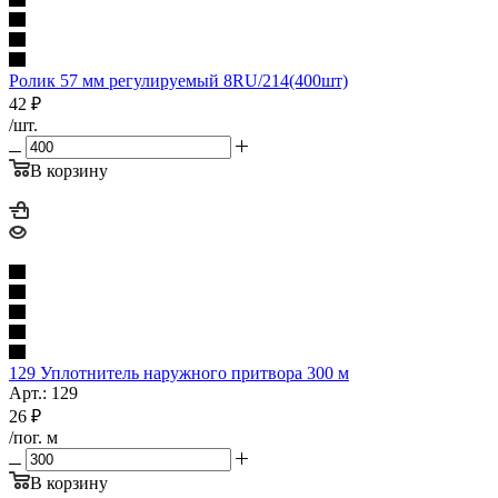
Ролик 57 мм регулируемый 8RU/214(400шт)
42
₽
/шт.
В корзину
129 Уплотнитель наружного притвора 300 м
Арт.: 129
26
₽
/пог. м
В корзину