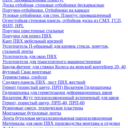
Доска отбойная, стеновые отбойники бескаркасные
Поручни-отбойники. Отбойники на каркасе
Угловые отбойники для стен. Плинтус промышленный
Огнестойкая стеновая панель, отбойная доска из СМЛ, ГСП,
ФЦП, HPL
Поручни пристенные стальные
Поручни для перил ПВХ
Кант ПВХ мебельный врезной
Уплотнитель П-образный для кромок стекла, хомутов,
стальной ленты
Уплотнитель для окон ПВХ
Уплотнители для транспортного машиностроения
Бридж-фитинг для стяжки Колеса на морской контейнер 20, 40
футовый Сваи винтовые
Термовставка, спейсер
Сэндвич-панель ПВХ, лист ПВХ жесткий
Гернит (пористый шнур, ПРП) Вилатерм Гидрошпонка
Гидрошпонка для герметизации деформационных швов
Вилатерм Жгут теплоизоляционный вспененный для швов
Гернит, пористый шнур, ПРП-40, ПРП-60
Резиновые смеси, технические пластины
Монтажные бутиловые ленты
Лента бутиловая металлизированная пароизоляционная
Материалы для окон ПВХ производства монтажа и отделки