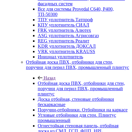
фасадных систем
Все для системы Provedal С640, Р400,
ТП-50300
ТПУ уплотнитель Татпроф
КПУ уплотнитель СИАЛ
FRK уплотнитель Алютех
ASG уплотнитель Агрисовгаз
REG уплотнитель Реалит
KDR уплотнитель ДОКСАЛ
VRK уплотнитель KRAUSS
Инициал уплотнитель
Отбойная доска ПВХ, отбойники для стен,
поручни для перил ПВХ, промышленный плинтус
Назад
Отбойная доска ПВХ, отбойники для стен,
поручни для перил ПВХ, промышленный
плинтус
Доска отбойная, стеновые отбойники
бескаркасные
Поручни-отбойники. Отбойники на каркасе
Угловые отбойники для стен. Плинтус
промышленный
Огнестойкая стеновая панель, отбойная
доска из СМЛ, ГСП, ФЦП, HPL