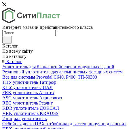
Интернет-магазин представительского класса
Каталог
По всему сайту
По каталогу
Каталог
Уплотнитель для блок-контейнеров и модульных зданий
Резиновый уплотнитель для алюминиевых фасадных систем
Все для системы Provedal С640, Р400, ТП-50300
ТПУ уплотнитель Татпроф
КПУ уплотнитель СИАЛ
FRK уплотнитель Алютех
ASG уплотнитель Агрисовгаз
REG уплотнитель Реалит
KDR уплотнитель ДОКСАЛ
VRK уплотнитель KRAUSS
Инициал уплотнитель
Отбойная доска ПВХ, отбойники для стен, поручни для перил
ПВХ, промышленный плинтус