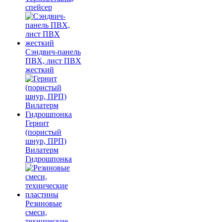
спейсер
Сэндвич-панель
ПВХ, лист ПВХ
жесткий
Гернит
(пористый
шнур, ПРП)
Вилатерм
Гидрошпонка
Резиновые
смеси,
технические