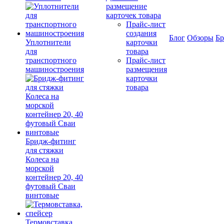
размещение
карточек товара
Прайс-лист
создания
Блог
Обзоры
Б
Уплотнители
карточки
для
товара
транспортного
Прайс-лист
машиностроения
размещения
карточки
товара
Бридж-фитинг
для стяжки
Колеса на
морской
контейнер 20, 40
футовый Сваи
винтовые
Термовставка,