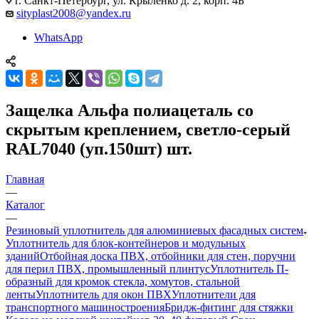
г. Санкт-Петербург, ул. Крыленко д. 2, корп. 4Б
sityplast2008@yandex.ru
WhatsApp
Защелка Альфа полиацеталь со
скрытым креплением, светло-серый
RAL7040 (уп.150шт) шт.
Главная
—
Каталог
—
Резиновый уплотнитель для алюминиевых фасадных систем
Уплотнитель для блок-контейнеров и модульных
зданий
Отбойная доска ПВХ, отбойники для стен, поручни
для перил ПВХ, промышленный плинтус
Уплотнитель П-
образный для кромок стекла, хомутов, стальной
ленты
Уплотнитель для окон ПВХ
Уплотнители для
транспортного машиностроения
Бридж-фитинг для стяжки