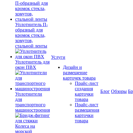
Уплотнитель П-
образный для
кромок стекла,
хомутов,
стальной ленты
Услуги
Уплотнитель для
окон ПВХ
Дизайн и
размещение
карточек товара
Прайс-лист
создания
Блог
Обзоры
Б
Уплотнители
карточки
для
товара
транспортного
Прайс-лист
машиностроения
размещения
карточки
товара