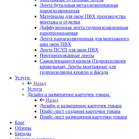
Лента бутиловая металлизированная
пароизоляционная
Материалы для окон ПВХ производства
монтажа и отделки
Диффузионная лента гидроизоляционная
паропроницаемая
Лента пароизоляционная для монтажного
шва окон ПВХ
Лента ПСУЛ для окон ПВХ
Противопожарные ленты
Самоклеющиеся кровля (Гидроизоляция
кровельная). Ленты монтажные для
гидроизоляции кровли и фасада
Услуги
Назад
Услуги
Дизайн и размещение карточек товара
Назад
Дизайн и размещение карточек товара
Прайс-лист создания карточки товара
Прайс-лист размещения карточки товара
Блог
Обзоры
Бренды