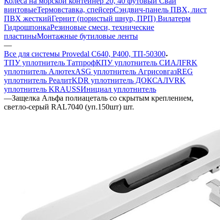
Колеса на морской контейнер 20, 40 футовый Сваи
винтовые
Термовставка, спейсер
Сэндвич-панель ПВХ, лист
ПВХ жесткий
Гернит (пористый шнур, ПРП) Вилатерм
Гидрошпонка
Резиновые смеси, технические
пластины
Монтажные бутиловые ленты
—
Все для системы Provedal С640, Р400, ТП-50300
ТПУ уплотнитель Татпроф
КПУ уплотнитель СИАЛ
FRK
уплотнитель Алютех
ASG уплотнитель Агрисовгаз
REG
уплотнитель Реалит
KDR уплотнитель ДОКСАЛ
VRK
уплотнитель KRAUSS
Инициал уплотнитель
—
Защелка Альфа полиацеталь со скрытым креплением,
светло-серый RAL7040 (уп.150шт) шт.