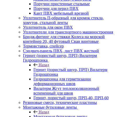
Поручни пристенные стальные
Поручни для перил ПВХ
Кант ПВХ мебельный врезной
Уплотнитель П-образный для кромок стекла,
хомутов, стальной ленты
Уплотнитель для окон ПВХ
Уплотнители для транспортного машиностроения
Бридж-фитинг для стяжки Колеса на морской
контейнер 20, 40 футовый Сваи винтовые
Термовставка, спейсер
Сэндвич-панель ПВХ, лист ПВХ жесткий
Гернит (пористый шнур, ПРП) Вилатерм
Гидрошпонка
Назад
Гернит (пористый шнур, ПРП) Вилатерм
Гидрошпонка
Гидрошпонка для герметизации
деформационных швов
Вилатерм Жгут теплоизоляционный
вспененный для швов
Гернит, пористый шнур, ПРП-40, ПРП-60
Резиновые смеси, технические пластины
Монтажные бутиловые ленты
Назад
Монтажные бутиловые ленты