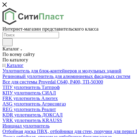
Интернет-магазин представительского класса
Каталог
По всему сайту
По каталогу
Каталог
Уплотнитель для блок-контейнеров и модульных зданий
Резиновый уплотнитель для алюминиевых фасадных систем
Все для системы Provedal С640, Р400, ТП-50300
ТПУ уплотнитель Татпроф
КПУ уплотнитель СИАЛ
FRK уплотнитель Алютех
ASG уплотнитель Агрисовгаз
REG уплотнитель Реалит
KDR уплотнитель ДОКСАЛ
VRK уплотнитель KRAUSS
Инициал уплотнитель
Отбойная доска ПВХ, отбойники для стен, поручни для пери
Доска отбойная, стеновые отбойники бескаркасные