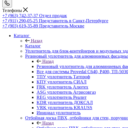
Телефоны
+7 (963) 742-37-37
Отдел продаж
+7 (911) 290-05-25
Представитель в Санкт-Петербурге
+7 (903) 619-35-89
Представитель Москве
Каталог
Назад
Каталог
Уплотнитель для блок-контейнеров и модульных зд
Резиновый уплотнитель для алюминиевых фасадны
Назад
Резиновый уплотнитель для алюминиевых фа
Все для системы Provedal С640, Р400, ТП-503
ТПУ уплотнитель Татпроф
КПУ уплотнитель СИАЛ
FRK уплотнитель Алютех
ASG уплотнитель Агрисовгаз
REG уплотнитель Реалит
KDR уплотнитель ДОКСАЛ
VRK уплотнитель KRAUSS
Инициал уплотнитель
Отбойная доска ПВХ, отбойники для стен, поруч
Назад