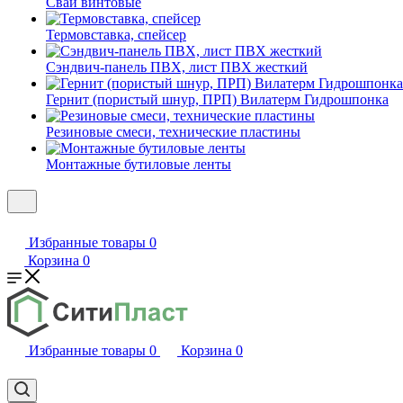
Сваи винтовые
Термовставка, спейсер
Сэндвич-панель ПВХ, лист ПВХ жесткий
Гернит (пористый шнур, ПРП) Вилатерм Гидрошпонка
Резиновые смеси, технические пластины
Монтажные бутиловые ленты
Избранные товары
0
Корзина
0
Избранные товары
0
Корзина
0