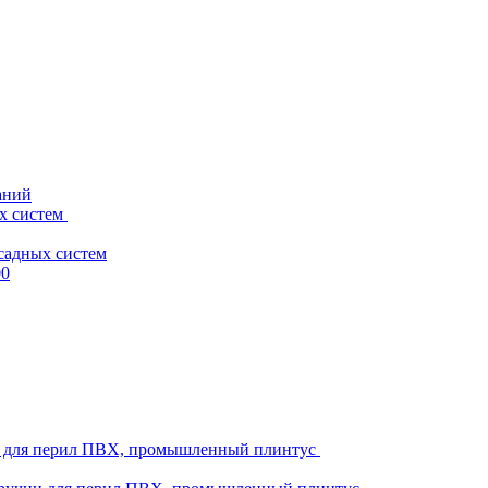
аний
х систем
садных систем
00
ни для перил ПВХ, промышленный плинтус