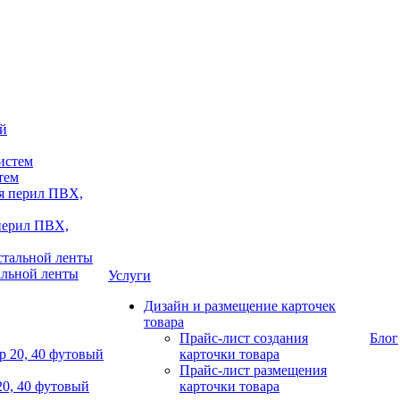
тем
 перил ПВХ,
альной ленты
Услуги
Дизайн и размещение карточек
товара
Прайс-лист создания
Блог
карточки товара
Прайс-лист размещения
20, 40 футовый
карточки товара