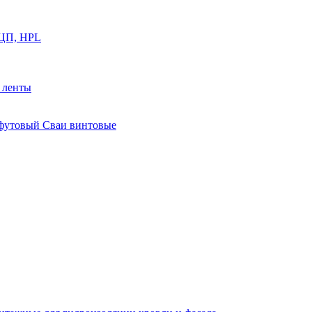
ФЦП, HPL
й ленты
0 футовый Сваи винтовые