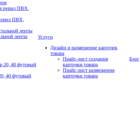
тем
 перил ПВХ,
альной ленты
Услуги
Дизайн и размещение карточек
товара
Прайс-лист создания
Блог
карточки товара
Прайс-лист размещения
20, 40 футовый
карточки товара