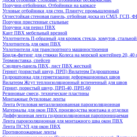
Поручни-отбойники. Отбойники на каркасе
Угловые отбойники для стен. Плинтус промышленный
Огнестойкая стеновая панель, отбойная доска из СМЛ, ГСП, 
Поручни пристенные стальные
Поручни для перил ПВХ
Кант ПВХ мебельный врезной
Уплотнитель П-образный для кромок стекла, хомутов, стально
Уплотнитель для окон ПВХ
Уплотнители для транспортного машиностроения
Бридж-фитинг для стяжки Колеса на морской контейнер 20, 4
Термовставка, спейсер
Сэндвич-панель ПВХ, лист ПВХ жесткий
Гернит (пористый шнур, ПРП) Вилатерм Гидрошпонка
Гидрошпонка для герметизации деформационных швов
Вилатерм Жгут теплоизоляционный вспененный для швов
Гернит, пористый шнур, ПРП-40, ПРП-60
Резиновые смеси, технические пластины
Монтажные бутиловые ленты
Лента бутиловая металлизированная пароизоляционная
Материалы для окон ПВХ производства монтажа и отделки
Диффузионная лента гидроизоляционная паропроницаемая
Лента пароизоляционная для монтажного шва окон ПВХ
Лента ПСУЛ для окон ПВХ
Противопожарные ленты