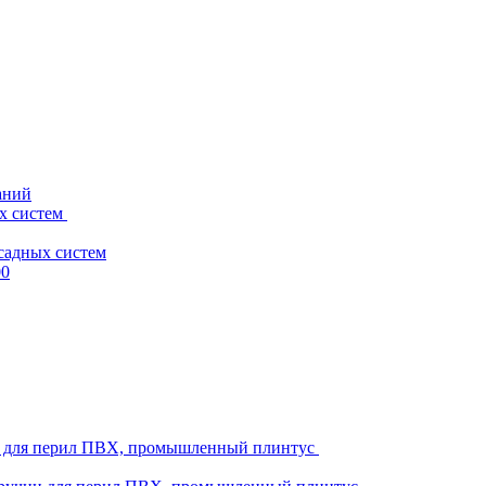
аний
х систем
садных систем
00
ни для перил ПВХ, промышленный плинтус