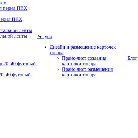
тем
 перил ПВХ,
альной ленты
Услуги
Дизайн и размещение карточек
товара
Прайс-лист создания
Блог
карточки товара
Прайс-лист размещения
20, 40 футовый
карточки товара