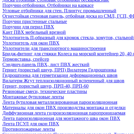
Поручни-отбойники. Отбойники на каркасе
Угловые отбойники для стен. Плинтус промышленный
Огнестойкая стеновая панель, отбойная доска из СМЛ, ГСП, 
Поручни пристенные стальные
Поручни для перил ПВХ
Кант ПВХ мебельный врезной
Уплотнитель П-образный для кромок стекла, хомутов, стально
Уплотнитель для окон ПВХ
Уплотнители для транспортного машиностроения
Бридж-фитинг для стяжки Колеса на морской контейнер 20, 4
Термовставка, спейсер
Сэндвич-панель ПВХ, лист ПВХ жесткий
Гернит (пористый шнур, ПРП) Вилатерм Гидрошпонка
Гидрошпонка для герметизации деформационных швов
Вилатерм Жгут теплоизоляционный вспененный для швов
Гернит, пористый шнур, ПРП-40, ПРП-60
Резиновые смеси, технические пластины
Монтажные бутиловые ленты
Лента бутиловая металлизированная пароизоляционная
Материалы для окон ПВХ производства монтажа и отделки
Диффузионная лента гидроизоляционная паропроницаемая
Лента пароизоляционная для монтажного шва окон ПВХ
Лента ПСУЛ для окон ПВХ
Противопожарные ленты