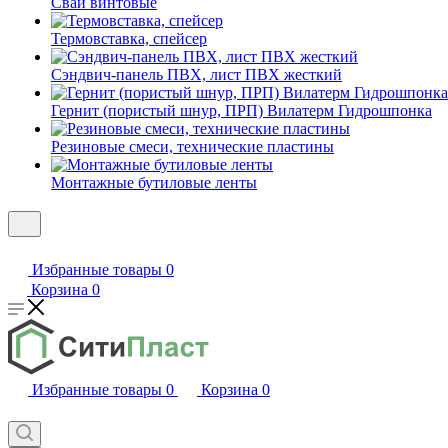
Сваи винтовые
Термовставка, спейсер
Сэндвич-панель ПВХ, лист ПВХ жесткий
Гернит (пористый шнур, ПРП) Вилатерм Гидрошпонка
Резиновые смеси, технические пластины
Монтажные бутиловые ленты
Избранные товары
0
Корзина
0
Избранные товары
0
Корзина
0