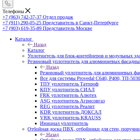
Телефоны
+7 (963) 742-37-37
Отдел продаж
+7 (911) 290-05-25
Представитель в Санкт-Петербурге
+7 (903) 619-35-89
Представитель Москве
Каталог
Назад
Каталог
Уплотнитель для блок-контейнеров и модульных зд
Резиновый уплотнитель для алюминиевых фасадны
Назад
Резиновый уплотнитель для алюминиевых фа
Все для системы Provedal С640, Р400, ТП-503
ТПУ уплотнитель Татпроф
КПУ уплотнитель СИАЛ
FRK уплотнитель Алютех
ASG уплотнитель Агрисовгаз
REG уплотнитель Реалит
KDR уплотнитель ДОКСАЛ
VRK уплотнитель KRAUSS
Инициал уплотнитель
Отбойная доска ПВХ, отбойники для стен, поруч
Назад