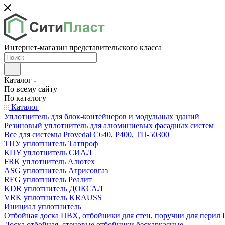
Интернет-магазин представительского класса
Каталог
По всему сайту
По каталогу
Каталог
Уплотнитель для блок-контейнеров и модульных зданий
Резиновый уплотнитель для алюминиевых фасадных систем
Все для системы Provedal С640, Р400, ТП-50300
ТПУ уплотнитель Татпроф
КПУ уплотнитель СИАЛ
FRK уплотнитель Алютех
ASG уплотнитель Агрисовгаз
REG уплотнитель Реалит
KDR уплотнитель ДОКСАЛ
VRK уплотнитель KRAUSS
Инициал уплотнитель
Отбойная доска ПВХ, отбойники для стен, поручни для пери
Доска отбойная, стеновые отбойники бескаркасные