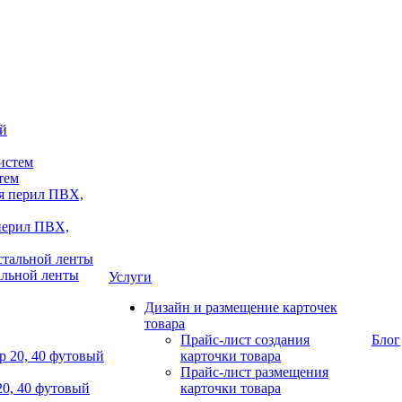
тем
 перил ПВХ,
альной ленты
Услуги
Дизайн и размещение карточек
товара
Прайс-лист создания
Блог
карточки товара
Прайс-лист размещения
20, 40 футовый
карточки товара