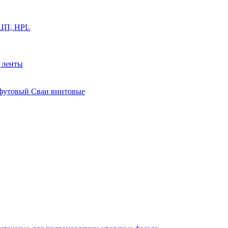
ФЦП, HPL
й ленты
0 футовый Сваи винтовые