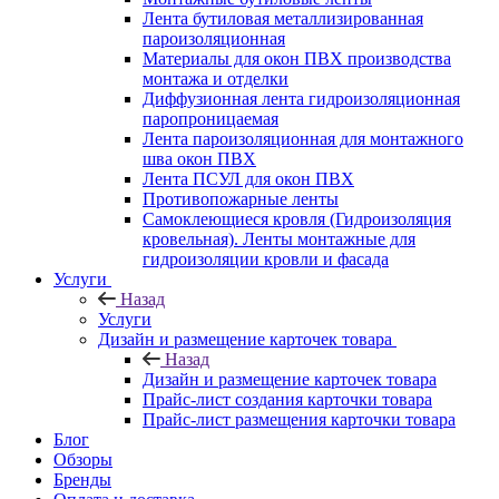
Лента бутиловая металлизированная
пароизоляционная
Материалы для окон ПВХ производства
монтажа и отделки
Диффузионная лента гидроизоляционная
паропроницаемая
Лента пароизоляционная для монтажного
шва окон ПВХ
Лента ПСУЛ для окон ПВХ
Противопожарные ленты
Самоклеющиеся кровля (Гидроизоляция
кровельная). Ленты монтажные для
гидроизоляции кровли и фасада
Услуги
Назад
Услуги
Дизайн и размещение карточек товара
Назад
Дизайн и размещение карточек товара
Прайс-лист создания карточки товара
Прайс-лист размещения карточки товара
Блог
Обзоры
Бренды