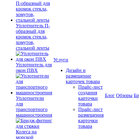
Уплотнитель П-
образный для
кромок стекла,
хомутов,
стальной ленты
Услуги
Уплотнитель для
окон ПВХ
Дизайн и
размещение
карточек товара
Прайс-лист
создания
Блог
Обзоры
Б
Уплотнители
карточки
для
товара
транспортного
Прайс-лист
машиностроения
размещения
карточки
товара