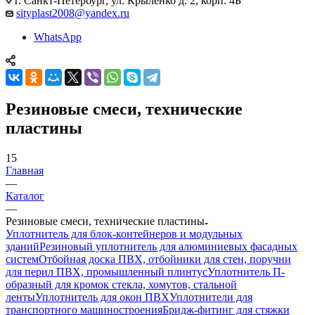
г. Санкт-Петербург, ул. Крыленко д. 2, корп. 4Б
sityplast2008@yandex.ru
WhatsApp
Резиновые смеси, технические
пластины
15
Главная
—
Каталог
—
Резиновые смеси, технические пластины
Уплотнитель для блок-контейнеров и модульных
зданий
Резиновый уплотнитель для алюминиевых фасадных
систем
Отбойная доска ПВХ, отбойники для стен, поручни
для перил ПВХ, промышленный плинтус
Уплотнитель П-
образный для кромок стекла, хомутов, стальной
ленты
Уплотнитель для окон ПВХ
Уплотнители для
транспортного машиностроения
Бридж-фитинг для стяжки