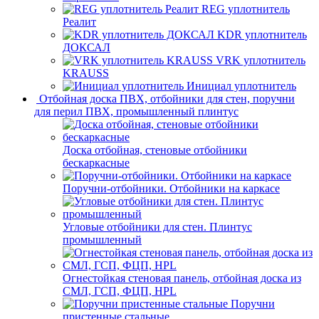
REG уплотнитель
Реалит
KDR уплотнитель
ДОКСАЛ
VRK уплотнитель
KRAUSS
Инициал уплотнитель
Отбойная доска ПВХ, отбойники для стен, поручни
для перил ПВХ, промышленный плинтус
Доска отбойная, стеновые отбойники
бескаркасные
Поручни-отбойники. Отбойники на каркасе
Угловые отбойники для стен. Плинтус
промышленный
Огнестойкая стеновая панель, отбойная доска из
СМЛ, ГСП, ФЦП, HPL
Поручни
пристенные стальные