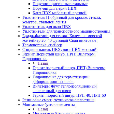
Поручни пристенные стальные
Поручни для перил ПВХ
Кант ПВХ мебельный врезной
Уплотнитель П-образный для кромок стекла,
хомутов, стальной ленты
Уплотнитель для окон ПВХ
Уплотнители для транспортного машиностроения
Бридж-фитинг для стяжки Колеса на морской
контейнер 20, 40 футовый Сваи винтовые
Термовставка, спейсер
Сэндвич-панель ПВХ, лист ПВХ жесткий
Гернит (пористый шнур, ПРП) Вилатерм
Гидрошпонка
Назад
Гернит (пористый шнур, ПРП) Вилатерм
Гидрошпонка
Гидрошпонка для герметизации
деформационных швов
Вилатерм Жгут теплоизоляционный
вспененный для швов
Гернит, пористый шнур, ПРП-40, ПРП-60
Резиновые смеси, технические пластины
Монтажные бутиловые ленты
Назад
Монтажные бутиловые ленты