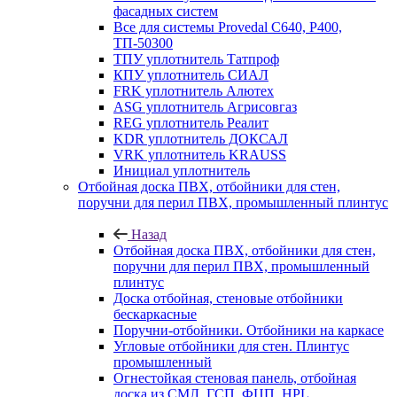
фасадных систем
Все для системы Provedal С640, Р400,
ТП-50300
ТПУ уплотнитель Татпроф
КПУ уплотнитель СИАЛ
FRK уплотнитель Алютех
ASG уплотнитель Агрисовгаз
REG уплотнитель Реалит
KDR уплотнитель ДОКСАЛ
VRK уплотнитель KRAUSS
Инициал уплотнитель
Отбойная доска ПВХ, отбойники для стен,
поручни для перил ПВХ, промышленный плинтус
Назад
Отбойная доска ПВХ, отбойники для стен,
поручни для перил ПВХ, промышленный
плинтус
Доска отбойная, стеновые отбойники
бескаркасные
Поручни-отбойники. Отбойники на каркасе
Угловые отбойники для стен. Плинтус
промышленный
Огнестойкая стеновая панель, отбойная
доска из СМЛ, ГСП, ФЦП, HPL