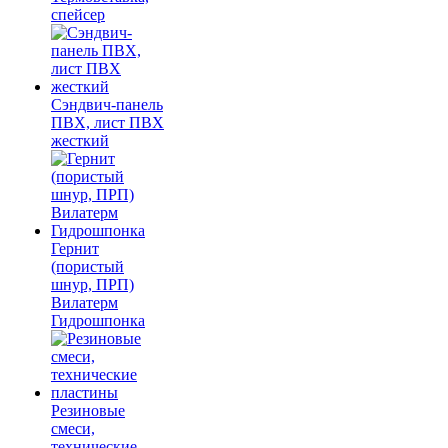
спейсер
Сэндвич-панель
ПВХ, лист ПВХ
жесткий
Гернит
(пористый
шнур, ПРП)
Вилатерм
Гидрошпонка
Резиновые
смеси,
технические