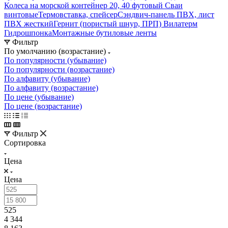
Колеса на морской контейнер 20, 40 футовый Сваи
винтовые
Термовставка, спейсер
Сэндвич-панель ПВХ, лист
ПВХ жесткий
Гернит (пористый шнур, ПРП) Вилатерм
Гидрошпонка
Монтажные бутиловые ленты
Фильтр
По умолчанию (возрастание)
По популярности (убывание)
По популярности (возрастание)
По алфавиту (убывание)
По алфавиту (возрастание)
По цене (убывание)
По цене (возрастание)
Фильтр
Сортировка
Цена
Цена
525
4 344