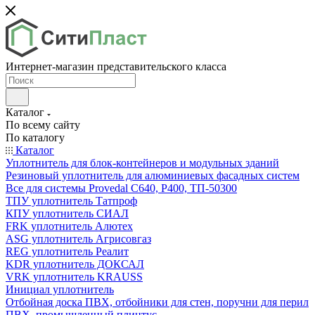
Интернет-магазин представительского класса
Каталог
По всему сайту
По каталогу
Каталог
Уплотнитель для блок-контейнеров и модульных зданий
Резиновый уплотнитель для алюминиевых фасадных систем
Все для системы Provedal С640, Р400, ТП-50300
ТПУ уплотнитель Татпроф
КПУ уплотнитель СИАЛ
FRK уплотнитель Алютех
ASG уплотнитель Агрисовгаз
REG уплотнитель Реалит
KDR уплотнитель ДОКСАЛ
VRK уплотнитель KRAUSS
Инициал уплотнитель
Отбойная доска ПВХ, отбойники для стен, поручни для перил
ПВХ, промышленный плинтус