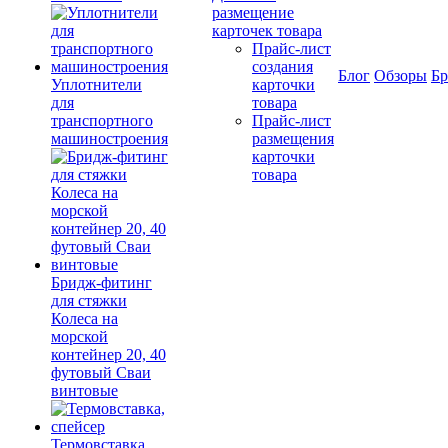
размещение
карточек товара
Прайс-лист
создания
Блог
Обзоры
Б
Уплотнители
карточки
для
товара
транспортного
Прайс-лист
машиностроения
размещения
карточки
товара
Бридж-фитинг
для стяжки
Колеса на
морской
контейнер 20, 40
футовый Сваи
винтовые
Термовставка,