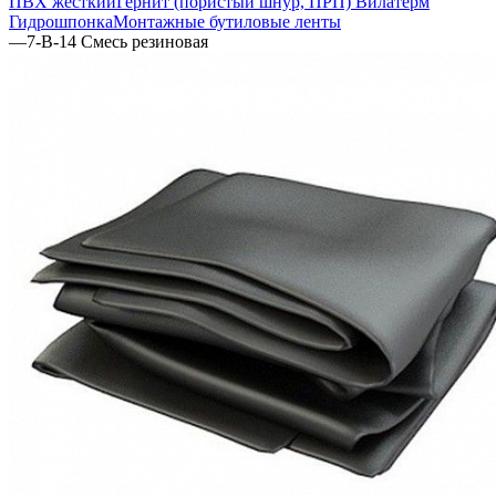
ПВХ жесткий
Гернит (пористый шнур, ПРП) Вилатерм
Гидрошпонка
Монтажные бутиловые ленты
—
7-В-14 Смесь резиновая