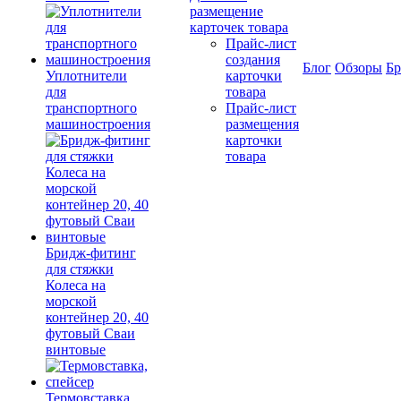
размещение
карточек товара
Прайс-лист
создания
Блог
Обзоры
Б
Уплотнители
карточки
для
товара
транспортного
Прайс-лист
машиностроения
размещения
карточки
товара
Бридж-фитинг
для стяжки
Колеса на
морской
контейнер 20, 40
футовый Сваи
винтовые
Термовставка,