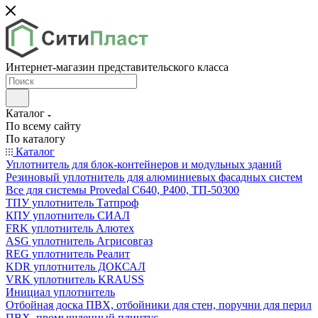
Интернет-магазин представительского класса
Каталог
По всему сайту
По каталогу
Каталог
Уплотнитель для блок-контейнеров и модульных зданий
Резиновый уплотнитель для алюминиевых фасадных систем
Все для системы Provedal С640, Р400, ТП-50300
ТПУ уплотнитель Татпроф
КПУ уплотнитель СИАЛ
FRK уплотнитель Алютех
ASG уплотнитель Агрисовгаз
REG уплотнитель Реалит
KDR уплотнитель ДОКСАЛ
VRK уплотнитель KRAUSS
Инициал уплотнитель
Отбойная доска ПВХ, отбойники для стен, поручни для перил
ПВХ, промышленный плинтус