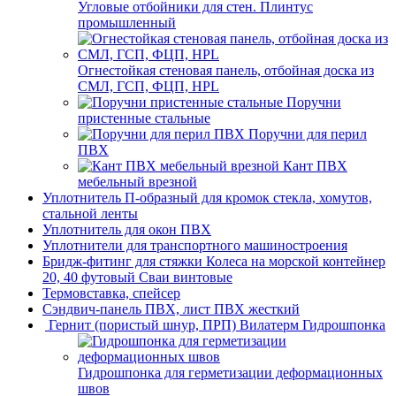
Угловые отбойники для стен. Плинтус
промышленный
Огнестойкая стеновая панель, отбойная доска из
СМЛ, ГСП, ФЦП, HPL
Поручни
пристенные стальные
Поручни для перил
ПВХ
Кант ПВХ
мебельный врезной
Уплотнитель П-образный для кромок стекла, хомутов,
стальной ленты
Уплотнитель для окон ПВХ
Уплотнители для транспортного машиностроения
Бридж-фитинг для стяжки Колеса на морской контейнер
20, 40 футовый Сваи винтовые
Термовставка, спейсер
Сэндвич-панель ПВХ, лист ПВХ жесткий
Гернит (пористый шнур, ПРП) Вилатерм Гидрошпонка
Гидрошпонка для герметизации деформационных
швов