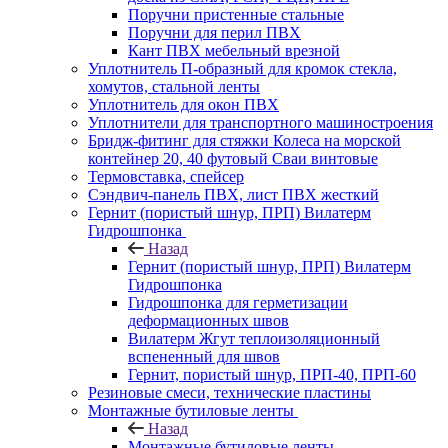
Поручни пристенные стальные
Поручни для перил ПВХ
Кант ПВХ мебельный врезной
Уплотнитель П-образный для кромок стекла,
хомутов, стальной ленты
Уплотнитель для окон ПВХ
Уплотнители для транспортного машиностроения
Бридж-фитинг для стяжки Колеса на морской
контейнер 20, 40 футовый Сваи винтовые
Термовставка, спейсер
Сэндвич-панель ПВХ, лист ПВХ жесткий
Гернит (пористый шнур, ПРП) Вилатерм
Гидрошпонка
Назад
Гернит (пористый шнур, ПРП) Вилатерм
Гидрошпонка
Гидрошпонка для герметизации
деформационных швов
Вилатерм Жгут теплоизоляционный
вспененный для швов
Гернит, пористый шнур, ПРП-40, ПРП-60
Резиновые смеси, технические пластины
Монтажные бутиловые ленты
Назад
Монтажные бутиловые ленты