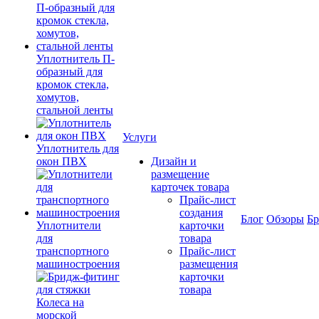
Уплотнитель П-
образный для
кромок стекла,
хомутов,
стальной ленты
Услуги
Уплотнитель для
окон ПВХ
Дизайн и
размещение
карточек товара
Прайс-лист
создания
Блог
Обзоры
Б
Уплотнители
карточки
для
товара
транспортного
Прайс-лист
машиностроения
размещения
карточки
товара