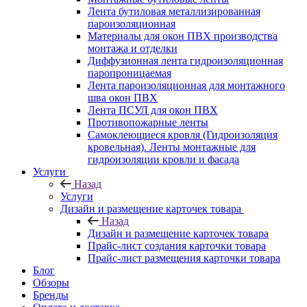
Лента бутиловая металлизированная
пароизоляционная
Материалы для окон ПВХ производства
монтажа и отделки
Диффузионная лента гидроизоляционная
паропроницаемая
Лента пароизоляционная для монтажного
шва окон ПВХ
Лента ПСУЛ для окон ПВХ
Противопожарные ленты
Самоклеющиеся кровля (Гидроизоляция
кровельная). Ленты монтажные для
гидроизоляции кровли и фасада
Услуги
Назад
Услуги
Дизайн и размещение карточек товара
Назад
Дизайн и размещение карточек товара
Прайс-лист создания карточки товара
Прайс-лист размещения карточки товара
Блог
Обзоры
Бренды