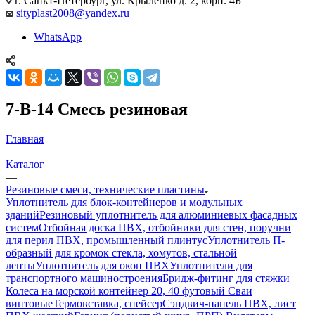
г. Санкт-Петербург, ул. Крыленко д. 2, корп. 4Б
sityplast2008@yandex.ru
WhatsApp
7-В-14 Смесь резиновая
Главная
—
Каталог
—
Резиновые смеси, технические пластины
Уплотнитель для блок-контейнеров и модульных
зданий
Резиновый уплотнитель для алюминиевых фасадных
систем
Отбойная доска ПВХ, отбойники для стен, поручни
для перил ПВХ, промышленный плинтус
Уплотнитель П-
образный для кромок стекла, хомутов, стальной
ленты
Уплотнитель для окон ПВХ
Уплотнители для
транспортного машиностроения
Бридж-фитинг для стяжки
Колеса на морской контейнер 20, 40 футовый Сваи
винтовые
Термовставка, спейсер
Сэндвич-панель ПВХ, лист