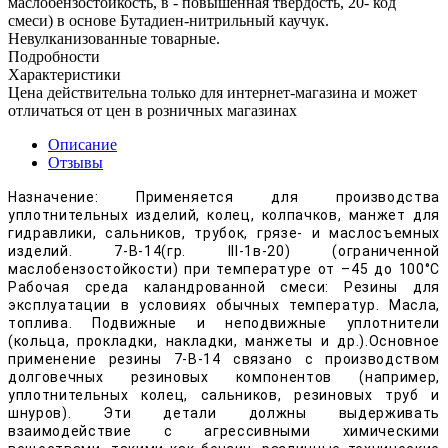
маслобензостойкость, в - повышенная твёрдость, 20- код
смеси) в основе Бутадиен-нитрильный каучук.
Невулканизованные товарные.
Подробности
Характеристики
Цена действительна только для интернет-магазина и может
отличаться от цен в розничных магазинах
Описание
Отзывы
Назначение: Применяется для производства
уплотнительных изделий, колец, колпачков, манжет для
гидравлики, сальников, трубок, грязе- и маслосъемных
изделий. 7-В-14(гр. III-1в-20) (ограниченной
маслобензостойкости) при температуре от –45 до 100°С
Рабочая среда каландрованной смеси: Резины для
эксплуатации в условиях обычных температур. Масла,
топлива. Подвижные и неподвижные уплотнители
(кольца, прокладки, накладки, манжеты и др.).Основное
применение резины 7-В-14 связано с производством
долговечных резиновых компонентов (например,
уплотнительных колец, сальников, резиновых труб и
шнуров). Эти детали должны выдерживать
взаимодействие с агрессивными химическими