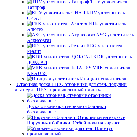
ТПУ уплотнитель
Татпроф
КПУ уплотнитель
СИАЛ
FRK уплотнитель
Алютех
ASG уплотнитель
Агрисовгаз
REG уплотнитель
Реалит
KDR уплотнитель
ДОКСАЛ
VRK уплотнитель
KRAUSS
Инициал уплотнитель
Отбойная доска ПВХ, отбойники для стен, поручни
для перил ПВХ, промышленный плинтус
Доска отбойная, стеновые отбойники
бескаркасные
Поручни-отбойники. Отбойники на каркасе