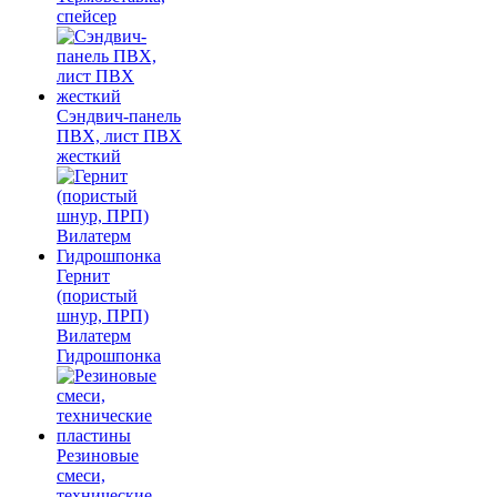
спейсер
Сэндвич-панель
ПВХ, лист ПВХ
жесткий
Гернит
(пористый
шнур, ПРП)
Вилатерм
Гидрошпонка
Резиновые
смеси,
технические