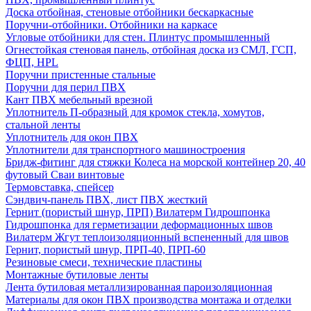
Доска отбойная, стеновые отбойники бескаркасные
Поручни-отбойники. Отбойники на каркасе
Угловые отбойники для стен. Плинтус промышленный
Огнестойкая стеновая панель, отбойная доска из СМЛ, ГСП,
ФЦП, HPL
Поручни пристенные стальные
Поручни для перил ПВХ
Кант ПВХ мебельный врезной
Уплотнитель П-образный для кромок стекла, хомутов,
стальной ленты
Уплотнитель для окон ПВХ
Уплотнители для транспортного машиностроения
Бридж-фитинг для стяжки Колеса на морской контейнер 20, 40
футовый Сваи винтовые
Термовставка, спейсер
Сэндвич-панель ПВХ, лист ПВХ жесткий
Гернит (пористый шнур, ПРП) Вилатерм Гидрошпонка
Гидрошпонка для герметизации деформационных швов
Вилатерм Жгут теплоизоляционный вспененный для швов
Гернит, пористый шнур, ПРП-40, ПРП-60
Резиновые смеси, технические пластины
Монтажные бутиловые ленты
Лента бутиловая металлизированная пароизоляционная
Материалы для окон ПВХ производства монтажа и отделки