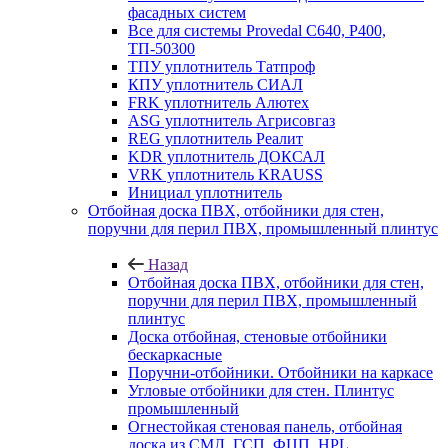
фасадных систем
Все для системы Provedal С640, Р400,
ТП-50300
ТПУ уплотнитель Татпроф
КПУ уплотнитель СИАЛ
FRK уплотнитель Алютех
ASG уплотнитель Агрисовгаз
REG уплотнитель Реалит
KDR уплотнитель ДОКСАЛ
VRK уплотнитель KRAUSS
Инициал уплотнитель
Отбойная доска ПВХ, отбойники для стен,
поручни для перил ПВХ, промышленный плинтус
Назад
Отбойная доска ПВХ, отбойники для стен,
поручни для перил ПВХ, промышленный
плинтус
Доска отбойная, стеновые отбойники
бескаркасные
Поручни-отбойники. Отбойники на каркасе
Угловые отбойники для стен. Плинтус
промышленный
Огнестойкая стеновая панель, отбойная
доска из СМЛ, ГСП, ФЦП, HPL