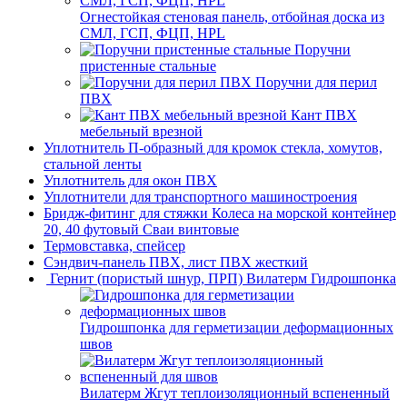
Огнестойкая стеновая панель, отбойная доска из
СМЛ, ГСП, ФЦП, HPL
Поручни
пристенные стальные
Поручни для перил
ПВХ
Кант ПВХ
мебельный врезной
Уплотнитель П-образный для кромок стекла, хомутов,
стальной ленты
Уплотнитель для окон ПВХ
Уплотнители для транспортного машиностроения
Бридж-фитинг для стяжки Колеса на морской контейнер
20, 40 футовый Сваи винтовые
Термовставка, спейсер
Сэндвич-панель ПВХ, лист ПВХ жесткий
Гернит (пористый шнур, ПРП) Вилатерм Гидрошпонка
Гидрошпонка для герметизации деформационных
швов
Вилатерм Жгут теплоизоляционный вспененный