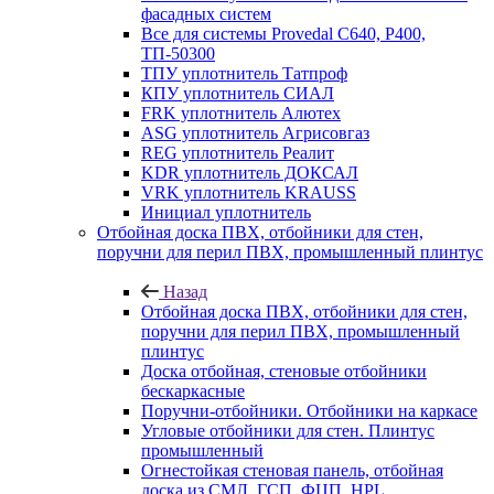
фасадных систем
Все для системы Provedal С640, Р400,
ТП-50300
ТПУ уплотнитель Татпроф
КПУ уплотнитель СИАЛ
FRK уплотнитель Алютех
ASG уплотнитель Агрисовгаз
REG уплотнитель Реалит
KDR уплотнитель ДОКСАЛ
VRK уплотнитель KRAUSS
Инициал уплотнитель
Отбойная доска ПВХ, отбойники для стен,
поручни для перил ПВХ, промышленный плинтус
Назад
Отбойная доска ПВХ, отбойники для стен,
поручни для перил ПВХ, промышленный
плинтус
Доска отбойная, стеновые отбойники
бескаркасные
Поручни-отбойники. Отбойники на каркасе
Угловые отбойники для стен. Плинтус
промышленный
Огнестойкая стеновая панель, отбойная
доска из СМЛ, ГСП, ФЦП, HPL