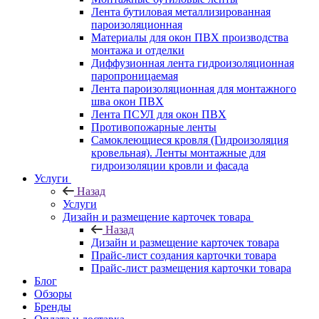
Лента бутиловая металлизированная
пароизоляционная
Материалы для окон ПВХ производства
монтажа и отделки
Диффузионная лента гидроизоляционная
паропроницаемая
Лента пароизоляционная для монтажного
шва окон ПВХ
Лента ПСУЛ для окон ПВХ
Противопожарные ленты
Самоклеющиеся кровля (Гидроизоляция
кровельная). Ленты монтажные для
гидроизоляции кровли и фасада
Услуги
Назад
Услуги
Дизайн и размещение карточек товара
Назад
Дизайн и размещение карточек товара
Прайс-лист создания карточки товара
Прайс-лист размещения карточки товара
Блог
Обзоры
Бренды