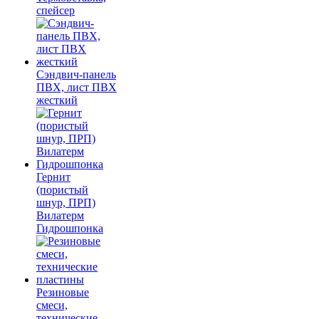
спейсер
Сэндвич-панель
ПВХ, лист ПВХ
жесткий
Гернит
(пористый
шнур, ПРП)
Вилатерм
Гидрошпонка
Резиновые
смеси,
технические