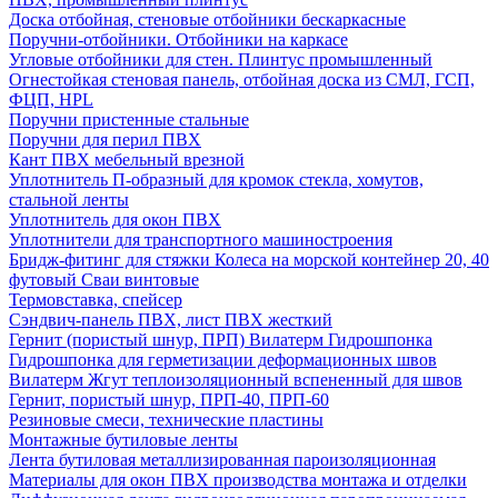
Доска отбойная, стеновые отбойники бескаркасные
Поручни-отбойники. Отбойники на каркасе
Угловые отбойники для стен. Плинтус промышленный
Огнестойкая стеновая панель, отбойная доска из СМЛ, ГСП,
ФЦП, HPL
Поручни пристенные стальные
Поручни для перил ПВХ
Кант ПВХ мебельный врезной
Уплотнитель П-образный для кромок стекла, хомутов,
стальной ленты
Уплотнитель для окон ПВХ
Уплотнители для транспортного машиностроения
Бридж-фитинг для стяжки Колеса на морской контейнер 20, 40
футовый Сваи винтовые
Термовставка, спейсер
Сэндвич-панель ПВХ, лист ПВХ жесткий
Гернит (пористый шнур, ПРП) Вилатерм Гидрошпонка
Гидрошпонка для герметизации деформационных швов
Вилатерм Жгут теплоизоляционный вспененный для швов
Гернит, пористый шнур, ПРП-40, ПРП-60
Резиновые смеси, технические пластины
Монтажные бутиловые ленты
Лента бутиловая металлизированная пароизоляционная
Материалы для окон ПВХ производства монтажа и отделки