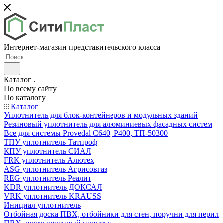
Интернет-магазин представительского класса
Каталог
По всему сайту
По каталогу
Каталог
Уплотнитель для блок-контейнеров и модульных зданий
Резиновый уплотнитель для алюминиевых фасадных систем
Все для системы Provedal С640, Р400, ТП-50300
ТПУ уплотнитель Татпроф
КПУ уплотнитель СИАЛ
FRK уплотнитель Алютех
ASG уплотнитель Агрисовгаз
REG уплотнитель Реалит
KDR уплотнитель ДОКСАЛ
VRK уплотнитель KRAUSS
Инициал уплотнитель
Отбойная доска ПВХ, отбойники для стен, поручни для перил
ПВХ, промышленный плинтус