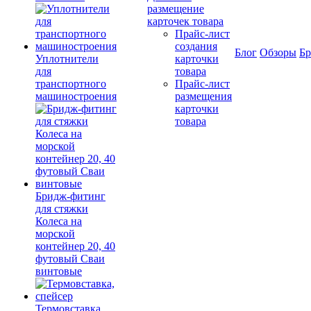
размещение
карточек товара
Прайс-лист
создания
Блог
Обзоры
Б
Уплотнители
карточки
для
товара
транспортного
Прайс-лист
машиностроения
размещения
карточки
товара
Бридж-фитинг
для стяжки
Колеса на
морской
контейнер 20, 40
футовый Сваи
винтовые
Термовставка,