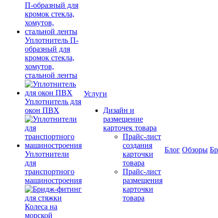
Уплотнитель П-
образный для
кромок стекла,
хомутов,
стальной ленты
Услуги
Уплотнитель для
окон ПВХ
Дизайн и
размещение
карточек товара
Прайс-лист
создания
Блог
Обзоры
Б
Уплотнители
карточки
для
товара
транспортного
Прайс-лист
машиностроения
размещения
карточки
товара