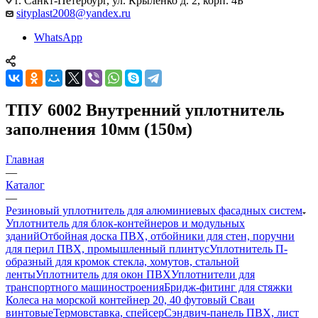
г. Санкт-Петербург, ул. Крыленко д. 2, корп. 4Б
sityplast2008@yandex.ru
WhatsApp
ТПУ 6002 Внутренний уплотнитель
заполнения 10мм (150м)
Главная
—
Каталог
—
Резиновый уплотнитель для алюминиевых фасадных систем
Уплотнитель для блок-контейнеров и модульных
зданий
Отбойная доска ПВХ, отбойники для стен, поручни
для перил ПВХ, промышленный плинтус
Уплотнитель П-
образный для кромок стекла, хомутов, стальной
ленты
Уплотнитель для окон ПВХ
Уплотнители для
транспортного машиностроения
Бридж-фитинг для стяжки
Колеса на морской контейнер 20, 40 футовый Сваи
винтовые
Термовставка, спейсер
Сэндвич-панель ПВХ, лист