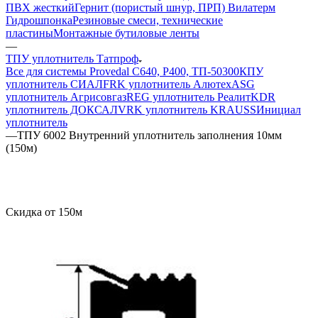
ПВХ жесткий
Гернит (пористый шнур, ПРП) Вилатерм
Гидрошпонка
Резиновые смеси, технические
пластины
Монтажные бутиловые ленты
—
ТПУ уплотнитель Татпроф
Все для системы Provedal С640, Р400, ТП-50300
КПУ
уплотнитель СИАЛ
FRK уплотнитель Алютех
ASG
уплотнитель Агрисовгаз
REG уплотнитель Реалит
KDR
уплотнитель ДОКСАЛ
VRK уплотнитель KRAUSS
Инициал
уплотнитель
—
ТПУ 6002 Внутренний уплотнитель заполнения 10мм
(150м)
Скидка от 150м