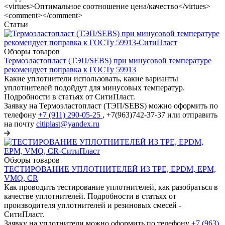
<virtues>Оптимальное соотношение цена/качество</virtues>
<comment></comment>
Статьи
Обзоры товаров
Термоэластопласт (ТЭП/SEBS) при минусовой температуре
рекомендует поправка к ГОСТу 59913
Какие уплотнители использовать, какие варианты
уплотнителей подойдут для минусовых температур.
Подробности в статьях от СитиПласт.
Заявку на Термоэластопласт (ТЭП/SEBS) можно оформить по
телефону
+7 (911) 290-05-25
, +7(963)742-37-37 или отправить
на почту
citiplast@yandex.ru
Обзоры товаров
ТЕСТИРОВАНИЕ УПЛОТНИТЕЛЕЙ ИЗ TPE, EPDM, EPM,
VMQ, CR
Как проводить тестирование уплотнителей, как разобраться в
качестве уплотнителей. Подробности в статьях от
производителя уплотнителей и резиновых смесей -
СитиПласт.
Заявку на уплотнители можно оформить по телефону
+7 (963)