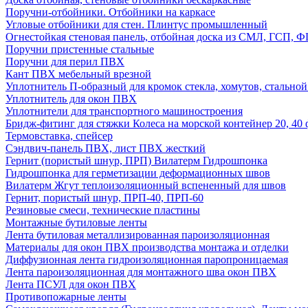
Поручни-отбойники. Отбойники на каркасе
Угловые отбойники для стен. Плинтус промышленный
Огнестойкая стеновая панель, отбойная доска из СМЛ, ГСП, 
Поручни пристенные стальные
Поручни для перил ПВХ
Кант ПВХ мебельный врезной
Уплотнитель П-образный для кромок стекла, хомутов, стально
Уплотнитель для окон ПВХ
Уплотнители для транспортного машиностроения
Бридж-фитинг для стяжки Колеса на морской контейнер 20, 4
Термовставка, спейсер
Сэндвич-панель ПВХ, лист ПВХ жесткий
Гернит (пористый шнур, ПРП) Вилатерм Гидрошпонка
Гидрошпонка для герметизации деформационных швов
Вилатерм Жгут теплоизоляционный вспененный для швов
Гернит, пористый шнур, ПРП-40, ПРП-60
Резиновые смеси, технические пластины
Монтажные бутиловые ленты
Лента бутиловая металлизированная пароизоляционная
Материалы для окон ПВХ производства монтажа и отделки
Диффузионная лента гидроизоляционная паропроницаемая
Лента пароизоляционная для монтажного шва окон ПВХ
Лента ПСУЛ для окон ПВХ
Противопожарные ленты