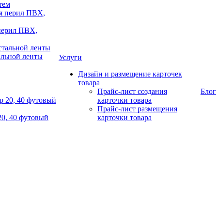
тем
 перил ПВХ,
альной ленты
Услуги
Дизайн и размещение карточек
товара
Прайс-лист создания
Блог
карточки товара
Прайс-лист размещения
20, 40 футовый
карточки товара