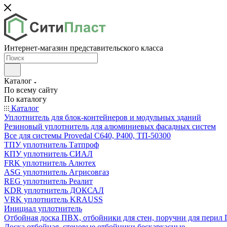
Интернет-магазин представительского класса
Каталог
По всему сайту
По каталогу
Каталог
Уплотнитель для блок-контейнеров и модульных зданий
Резиновый уплотнитель для алюминиевых фасадных систем
Все для системы Provedal С640, Р400, ТП-50300
ТПУ уплотнитель Татпроф
КПУ уплотнитель СИАЛ
FRK уплотнитель Алютех
ASG уплотнитель Агрисовгаз
REG уплотнитель Реалит
KDR уплотнитель ДОКСАЛ
VRK уплотнитель KRAUSS
Инициал уплотнитель
Отбойная доска ПВХ, отбойники для стен, поручни для пери
Доска отбойная, стеновые отбойники бескаркасные