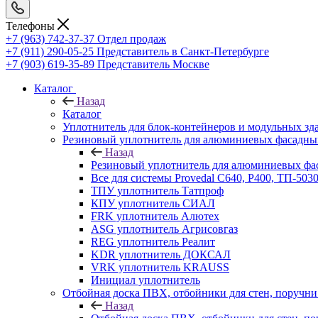
Телефоны
+7 (963) 742-37-37
Отдел продаж
+7 (911) 290-05-25
Представитель в Санкт-Петербурге
+7 (903) 619-35-89
Представитель Москве
Каталог
Назад
Каталог
Уплотнитель для блок-контейнеров и модульных зд
Резиновый уплотнитель для алюминиевых фасадны
Назад
Резиновый уплотнитель для алюминиевых фа
Все для системы Provedal С640, Р400, ТП-503
ТПУ уплотнитель Татпроф
КПУ уплотнитель СИАЛ
FRK уплотнитель Алютех
ASG уплотнитель Агрисовгаз
REG уплотнитель Реалит
KDR уплотнитель ДОКСАЛ
VRK уплотнитель KRAUSS
Инициал уплотнитель
Отбойная доска ПВХ, отбойники для стен, поруч
Назад