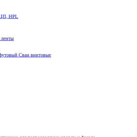
ФЦП, HPL
й ленты
0 футовый Сваи винтовые