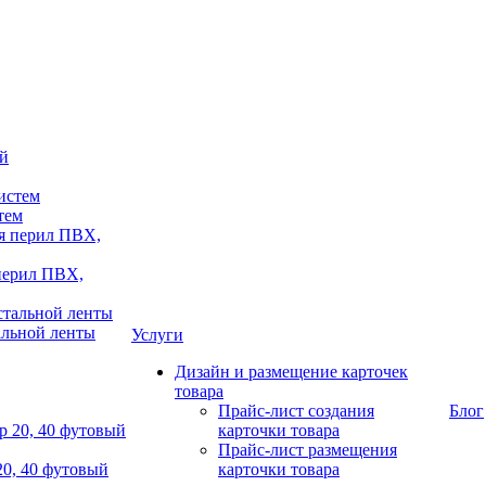
тем
 перил ПВХ,
альной ленты
Услуги
Дизайн и размещение карточек
товара
Прайс-лист создания
Блог
карточки товара
Прайс-лист размещения
20, 40 футовый
карточки товара