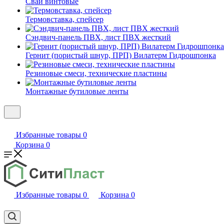
Сваи винтовые
Термовставка, спейсер
Сэндвич-панель ПВХ, лист ПВХ жесткий
Гернит (пористый шнур, ПРП) Вилатерм Гидрошпонка
Резиновые смеси, технические пластины
Монтажные бутиловые ленты
Избранные товары
0
Корзина
0
Избранные товары
0
Корзина
0