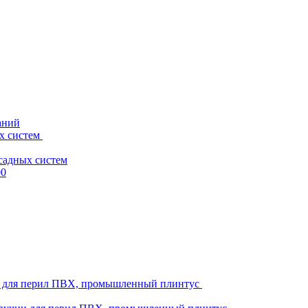
аний
х систем
садных систем
00
ни для перил ПВХ, промышленный плинтус