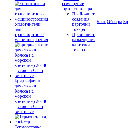
размещение
карточек товара
Прайс-лист
создания
Блог
Обзоры
Б
Уплотнители
карточки
для
товара
транспортного
Прайс-лист
машиностроения
размещения
карточки
товара
Бридж-фитинг
для стяжки
Колеса на
морской
контейнер 20, 40
футовый Сваи
винтовые
Термовставка,