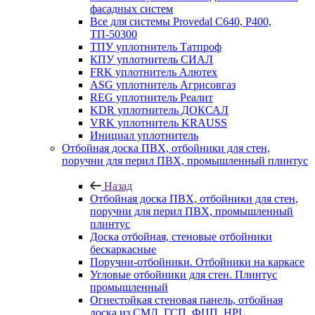
фасадных систем
Все для системы Provedal С640, Р400,
ТП-50300
ТПУ уплотнитель Татпроф
КПУ уплотнитель СИАЛ
FRK уплотнитель Алютех
ASG уплотнитель Агрисовгаз
REG уплотнитель Реалит
KDR уплотнитель ДОКСАЛ
VRK уплотнитель KRAUSS
Инициал уплотнитель
Отбойная доска ПВХ, отбойники для стен,
поручни для перил ПВХ, промышленный плинтус
Назад
Отбойная доска ПВХ, отбойники для стен,
поручни для перил ПВХ, промышленный
плинтус
Доска отбойная, стеновые отбойники
бескаркасные
Поручни-отбойники. Отбойники на каркасе
Угловые отбойники для стен. Плинтус
промышленный
Огнестойкая стеновая панель, отбойная
доска из СМЛ, ГСП, ФЦП, HPL