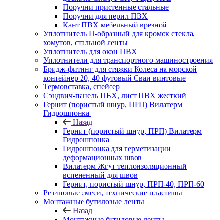
Поручни пристенные стальные
Поручни для перил ПВХ
Кант ПВХ мебельный врезной
Уплотнитель П-образный для кромок стекла,
хомутов, стальной ленты
Уплотнитель для окон ПВХ
Уплотнители для транспортного машиностроения
Бридж-фитинг для стяжки Колеса на морской
контейнер 20, 40 футовый Сваи винтовые
Термовставка, спейсер
Сэндвич-панель ПВХ, лист ПВХ жесткий
Гернит (пористый шнур, ПРП) Вилатерм
Гидрошпонка
Назад
Гернит (пористый шнур, ПРП) Вилатерм
Гидрошпонка
Гидрошпонка для герметизации
деформационных швов
Вилатерм Жгут теплоизоляционный
вспененный для швов
Гернит, пористый шнур, ПРП-40, ПРП-60
Резиновые смеси, технические пластины
Монтажные бутиловые ленты
Назад
Монтажные бутиловые ленты