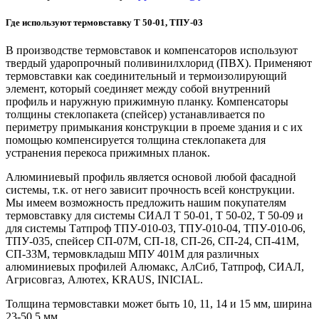
Где используют термовставку Т 50-01, ТПУ-03
В производстве термовставок и компенсаторов используют
твердый ударопрочный поливинилхлорид (ПВХ). Применяют
термовставки как соединительный и термоизолирующий
элемент, который соединяет между собой внутренний
профиль и наружную прижимную планку. Компенсаторы
толщины стеклопакета (спейсер) устанавливается по
периметру примыкания конструкции в проеме здания и с их
помощью компенсируется толщина стеклопакета для
устранения перекоса прижимных планок.
Алюминиевый профиль является основой любой фасадной
системы, т.к. от него зависит прочность всей конструкции.
Мы имеем возможность предложить нашим покупателям
термовставку для системы СИАЛ Т 50-01, Т 50-02, Т 50-09 и
для системы Татпроф ТПУ-010-03, ТПУ-010-04, ТПУ-010-06,
ТПУ-035, спейсер СП-07М, СП-18, СП-26, СП-24, СП-41М,
СП-33М, термовкладыш МПУ 401М для различных
алюминиевых профилей Алюмакс, АлСиб, Татпроф, СИАЛ,
Агрисовгаз, Алютех, KRAUS, INICIAL.
Толщина термовставки может быть 10, 11, 14 и 15 мм, ширина
23-50,5 мм.