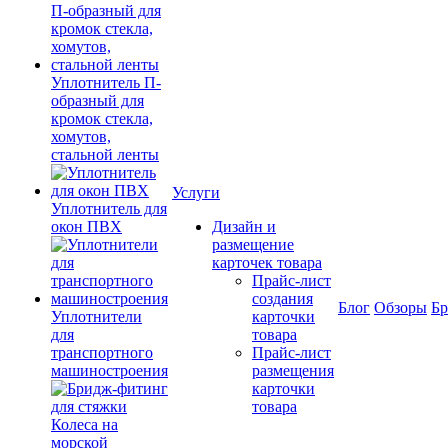
Уплотнитель П-
образный для
кромок стекла,
хомутов,
стальной ленты
Услуги
Уплотнитель для
окон ПВХ
Дизайн и
размещение
карточек товара
Прайс-лист
создания
Блог
Обзоры
Б
Уплотнители
карточки
для
товара
транспортного
Прайс-лист
машиностроения
размещения
карточки
товара