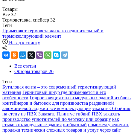
Товары
Все
32
Термовставка, спейсер
32
Теги
Применяют термовставки как соединительный и
термоизолирующий элемент
Назад к списку
Все статьи
Обзоры товаров
26
Теги
Бутиловая лента – это современный герметизирующий
материал
Гернитовый шнур где применяется и его
особенности
Гидроизоляция стыка модульных зданий из блок-
контейнеров и бытовок
для производства раздвижной
алюминиевой лоджии все комплектующие
заказать Отбойник
на стену из ПВХ
Заказать Плинтус гибкий ПВХ
заказать
производство уплотнителей по чертежу или образцу
как
стыковать модульные здания
п-образный
поможем увеличить
продажи технически сложных товаров и услуг через сайт