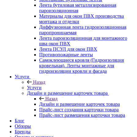
Лента бутиловая металлизированная
пароизоляционная
Материалы для окон ПВХ производства
монтажа и отделки
Диффузионная лента гидроизоляционная
паропроницаемая
Лента пароизоляционная для монтажного
шва окон ПВХ
Лента ПСУЛ для окон ПВХ
Противопожарные ленты
Самоклеющиеся кровля (Гидроизоляция
кровельная). Ленты монтажные для
гидроизоляции кровли и фасада
Услуги
Назад
Услуги
Дизайн и размещение карточек товара
Назад
Дизайн и размещение карточек товара
Прайс-лист создания карточки товара
Прайс-лист размещения карточки товара
Блог
Обзоры
Бренды