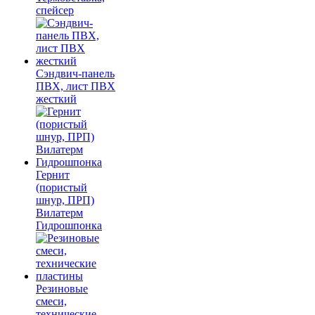
спейсер
Сэндвич-панель
ПВХ, лист ПВХ
жесткий
Гернит
(пористый
шнур, ПРП)
Вилатерм
Гидрошпонка
Резиновые
смеси,
технические