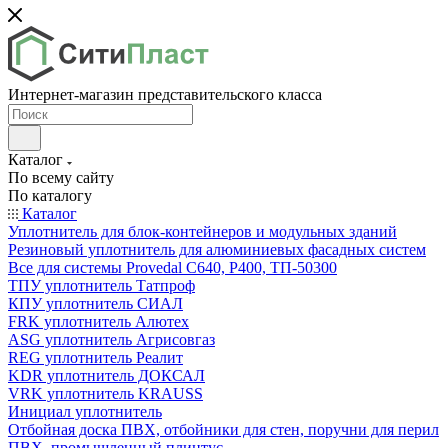
Интернет-магазин представительского класса
Каталог
По всему сайту
По каталогу
Каталог
Уплотнитель для блок-контейнеров и модульных зданий
Резиновый уплотнитель для алюминиевых фасадных систем
Все для системы Provedal С640, Р400, ТП-50300
ТПУ уплотнитель Татпроф
КПУ уплотнитель СИАЛ
FRK уплотнитель Алютех
ASG уплотнитель Агрисовгаз
REG уплотнитель Реалит
KDR уплотнитель ДОКСАЛ
VRK уплотнитель KRAUSS
Инициал уплотнитель
Отбойная доска ПВХ, отбойники для стен, поручни для перил
ПВХ, промышленный плинтус