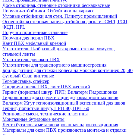
Доска отбойная, стеновые отбойники бескаркасные
Поручни-отбойники. Отбойники на каркасе
Угловые отбойники для стен. Плинтус промышленный
Огнестойкая стеновая панель, отбойная доска из СМЛ, ГСП,
ФЦП, HPL
Поручни пристенные стальные
Поручни для перил ПВХ
Кант ПВХ мебельный врезной
Уплотнитель П-образный для кромок стекла, хомутов,
стальной ленты
Уплотнитель для окон ПВХ
Уплотнители для транспортного машиностроения
Бридж-фитинг для стяжки Колеса на морской контейнер 20, 40
футовый Сваи винтовые
Термовставка, спейсер
Сэндвич-панель ПВХ, лист ПВХ жесткий
Гернит (пористый шнур, ПРП) Вилатерм Гидрошпонка
Гидрошпонка для герметизации деформационных швов
Вилатерм Жгут теплоизоляционный вспененный для швов
Гернит, пористый шнур, ПРП-40, ПРП-60
Резиновые смеси, технические пластины
Монтажные бутиловые ленты
Лента бутиловая металлизированная пароизоляционная
Материалы для окон ПВХ производства монтажа и отделки