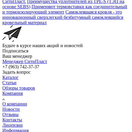
СитиПласт.
Преимущества уплотнителей из TPE-S (ТЭП на
основе SEBS)
Применяют термовставки как соединительный
и термоизолирующий элемент
Самоклеящаяся кровля - это
инновационный сверхлегкий безбитумный самоклеящийся
кровельный материал
Будьте в курсе наших акций и новостей
Подписаться
Ваш менеджер
Менеджер СитиПласт
+7 (963) 742-37-37
Задать вопрос
Каталог
Статьи
Обзоры товаров
Компания
О компании
Новости
Отзывы
Контакты
Лицензии
Информация