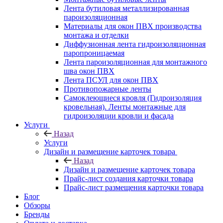
Лента бутиловая металлизированная
пароизоляционная
Материалы для окон ПВХ производства
монтажа и отделки
Диффузионная лента гидроизоляционная
паропроницаемая
Лента пароизоляционная для монтажного
шва окон ПВХ
Лента ПСУЛ для окон ПВХ
Противопожарные ленты
Самоклеющиеся кровля (Гидроизоляция
кровельная). Ленты монтажные для
гидроизоляции кровли и фасада
Услуги
Назад
Услуги
Дизайн и размещение карточек товара
Назад
Дизайн и размещение карточек товара
Прайс-лист создания карточки товара
Прайс-лист размещения карточки товара
Блог
Обзоры
Бренды