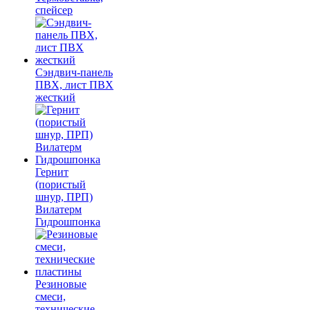
спейсер
Сэндвич-панель
ПВХ, лист ПВХ
жесткий
Гернит
(пористый
шнур, ПРП)
Вилатерм
Гидрошпонка
Резиновые
смеси,
технические