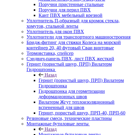
Поручни пристенные стальные
Поручни для перил ПВХ
Кант ПВХ мебельный врезной
Уплотнитель П-образный для кромок стекла,
хомутов, стальной ленты
Уплотнитель для окон ПВХ
Уплотнители для транспортного машиностроения
Бридж-фитинг для стяжки Колеса на морской
контейнер 20, 40 футовый Сваи винтовые
Термовставка, спейсер
Сэндвич-панель ПВХ, лист ПВХ жесткий
Гернит (пористый шнур, ПРП) Вилатерм
Гидрошпонка
Назад
Гернит (пористый шнур, ПРП) Вилатерм
Гидрошпонка
Гидрошпонка для герметизации
деформационных швов
Вилатерм Жгут теплоизоляционный
вспененный для швов
Гернит, пористый шнур, ПРП-40, ПРП-60
Резиновые смеси, технические пластины
Монтажные бутиловые ленты
Назад
Монтажные бутиловые ленты