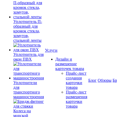
Уплотнитель П-
образный для
кромок стекла,
хомутов,
стальной ленты
Услуги
Уплотнитель для
окон ПВХ
Дизайн и
размещение
карточек товара
Прайс-лист
создания
Блог
Обзоры
Б
Уплотнители
карточки
для
товара
транспортного
Прайс-лист
машиностроения
размещения
карточки
товара