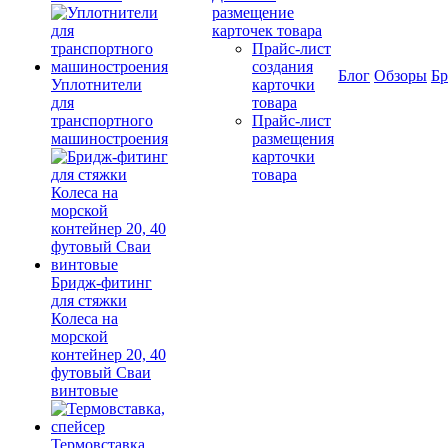
размещение
карточек товара
Прайс-лист
создания
Блог
Обзоры
Б
Уплотнители
карточки
для
товара
транспортного
Прайс-лист
машиностроения
размещения
карточки
товара
Бридж-фитинг
для стяжки
Колеса на
морской
контейнер 20, 40
футовый Сваи
винтовые
Термовставка,