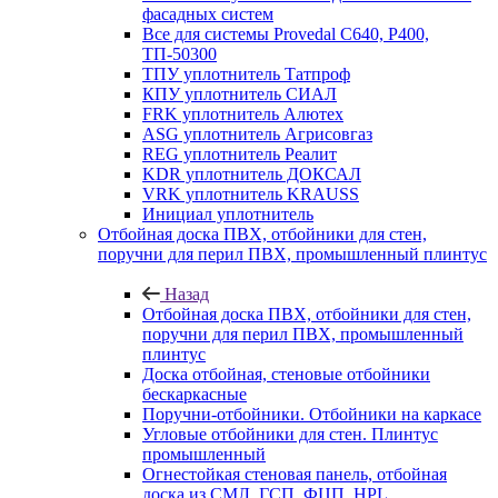
фасадных систем
Все для системы Provedal С640, Р400,
ТП-50300
ТПУ уплотнитель Татпроф
КПУ уплотнитель СИАЛ
FRK уплотнитель Алютех
ASG уплотнитель Агрисовгаз
REG уплотнитель Реалит
KDR уплотнитель ДОКСАЛ
VRK уплотнитель KRAUSS
Инициал уплотнитель
Отбойная доска ПВХ, отбойники для стен,
поручни для перил ПВХ, промышленный плинтус
Назад
Отбойная доска ПВХ, отбойники для стен,
поручни для перил ПВХ, промышленный
плинтус
Доска отбойная, стеновые отбойники
бескаркасные
Поручни-отбойники. Отбойники на каркасе
Угловые отбойники для стен. Плинтус
промышленный
Огнестойкая стеновая панель, отбойная
доска из СМЛ, ГСП, ФЦП, HPL