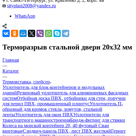
г. Санкт-Петербург, ул. Крыленко д. 2, корп. 4Б
sityplast2008@yandex.ru
WhatsApp
Терморазрыв стальной двери 20х32 мм
Главная
—
Каталог
—
Термовставка, спейсер
Уплотнитель для блок-контейнеров и модульных
зданий
Резиновый уплотнитель для алюминиевых фасадных
систем
Отбойная доска ПВХ, отбойники для стен, поручни
для перил ПВХ, промышленный плинтус
Уплотнитель П-
образный для кромок стекла, хомутов, стальной
ленты
Уплотнитель для окон ПВХ
Уплотнители для
транспортного машиностроения
Бридж-фитинг для стяжки
Колеса на морской контейнер 20, 40 футовый Сваи
винтовые
Сэндвич-панель ПВХ, лист ПВХ жесткий
Гернит