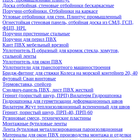
Доска отбойная, стеновые отбойники бескаркасные
Поручни-отбойники. Отбойники на каркасе
Угловые отбойники для стен. Плинтус промышленный
Огнестойкая стеновая панель, отбойная доска из СМЛ, ГСП,
ФЦП, HPL
Поручни пристенные стальные
Поручни для перил ПВХ
Кант ПВХ мебельный врезной
Уплотнитель П-образный для кромок стекла, хомутов,
стальной ленты
Уплотнитель для окон ПВХ
Уплотнители для транспортного машиностроения
Бридж-фитинг для стяжки Колеса на морской контейнер 20, 40
футовый Сваи винтовые
Термовставка, спейсер
Сэндвич-панель ПВХ, лист ПВХ жесткий
Гернит (пористый шнур, ПРП) Вилатерм Гидрошпонка
Гидрошпонка для герметизации деформационных швов
Вилатерм Жгут теплоизоляционный вспененный для швов
Гернит, пористый шнур, ПРП-40, ПРП-60
Резиновые смеси, технические пластины
Монтажные бутиловые ленты
Лента бутиловая металлизированная пароизоляционная
Материалы для окон ПВХ производства монтажа и отделки