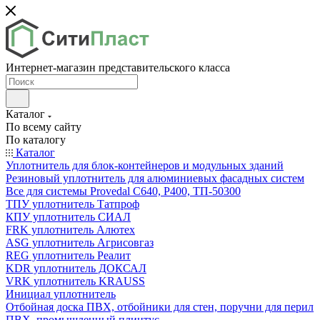
Интернет-магазин представительского класса
Каталог
По всему сайту
По каталогу
Каталог
Уплотнитель для блок-контейнеров и модульных зданий
Резиновый уплотнитель для алюминиевых фасадных систем
Все для системы Provedal С640, Р400, ТП-50300
ТПУ уплотнитель Татпроф
КПУ уплотнитель СИАЛ
FRK уплотнитель Алютех
ASG уплотнитель Агрисовгаз
REG уплотнитель Реалит
KDR уплотнитель ДОКСАЛ
VRK уплотнитель KRAUSS
Инициал уплотнитель
Отбойная доска ПВХ, отбойники для стен, поручни для перил
ПВХ, промышленный плинтус