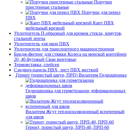
Поручни
пристенные стальные
Поручни для перил
ПВХ
Кант ПВХ
мебельный врезной
Уплотнитель П-образный для кромок стекла, хомутов,
стальной ленты
Уплотнитель для окон ПВХ
Уплотнители для транспортного машиностроения
Бридж-фитинг для стяжки Колеса на морской контейнер
20, 40 футовый Сваи винтовые
Термовставка, спейсер
Сэндвич-панель ПВХ, лист ПВХ жесткий
Гернит (пористый шнур, ПРП) Вилатерм Гидрошпонка
Гидрошпонка для герметизации деформационных
швов
Вилатерм Жгут теплоизоляционный вспененный
для швов
Гернит, пористый шнур, ПРП-40, ПРП-60