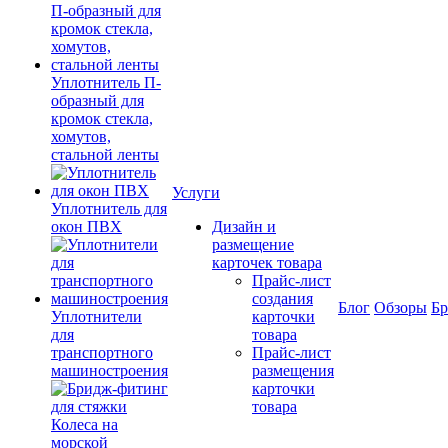
Уплотнитель П-
образный для
кромок стекла,
хомутов,
стальной ленты
Услуги
Уплотнитель для
окон ПВХ
Дизайн и
размещение
карточек товара
Прайс-лист
создания
Блог
Обзоры
Б
Уплотнители
карточки
для
товара
транспортного
Прайс-лист
машиностроения
размещения
карточки
товара