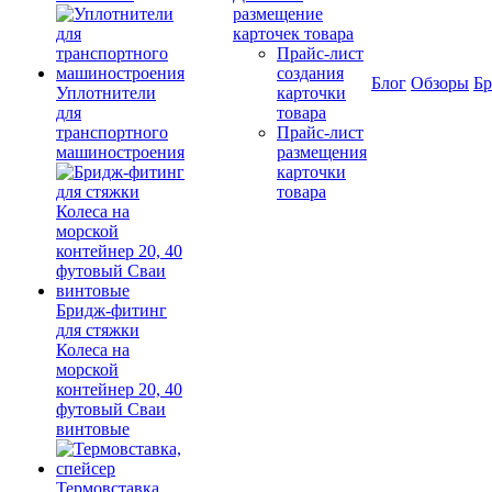
размещение
карточек товара
Прайс-лист
создания
Блог
Обзоры
Б
Уплотнители
карточки
для
товара
транспортного
Прайс-лист
машиностроения
размещения
карточки
товара
Бридж-фитинг
для стяжки
Колеса на
морской
контейнер 20, 40
футовый Сваи
винтовые
Термовставка,