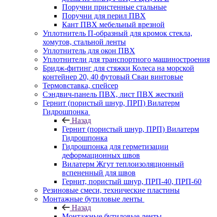
Поручни пристенные стальные
Поручни для перил ПВХ
Кант ПВХ мебельный врезной
Уплотнитель П-образный для кромок стекла,
хомутов, стальной ленты
Уплотнитель для окон ПВХ
Уплотнители для транспортного машиностроения
Бридж-фитинг для стяжки Колеса на морской
контейнер 20, 40 футовый Сваи винтовые
Термовставка, спейсер
Сэндвич-панель ПВХ, лист ПВХ жесткий
Гернит (пористый шнур, ПРП) Вилатерм
Гидрошпонка
Назад
Гернит (пористый шнур, ПРП) Вилатерм
Гидрошпонка
Гидрошпонка для герметизации
деформационных швов
Вилатерм Жгут теплоизоляционный
вспененный для швов
Гернит, пористый шнур, ПРП-40, ПРП-60
Резиновые смеси, технические пластины
Монтажные бутиловые ленты
Назад
Монтажные бутиловые ленты