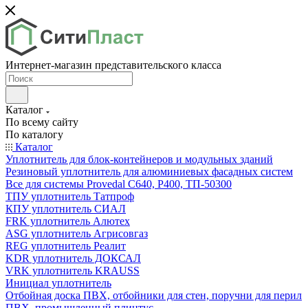
Интернет-магазин представительского класса
Каталог
По всему сайту
По каталогу
Каталог
Уплотнитель для блок-контейнеров и модульных зданий
Резиновый уплотнитель для алюминиевых фасадных систем
Все для системы Provedal С640, Р400, ТП-50300
ТПУ уплотнитель Татпроф
КПУ уплотнитель СИАЛ
FRK уплотнитель Алютех
ASG уплотнитель Агрисовгаз
REG уплотнитель Реалит
KDR уплотнитель ДОКСАЛ
VRK уплотнитель KRAUSS
Инициал уплотнитель
Отбойная доска ПВХ, отбойники для стен, поручни для перил
ПВХ, промышленный плинтус