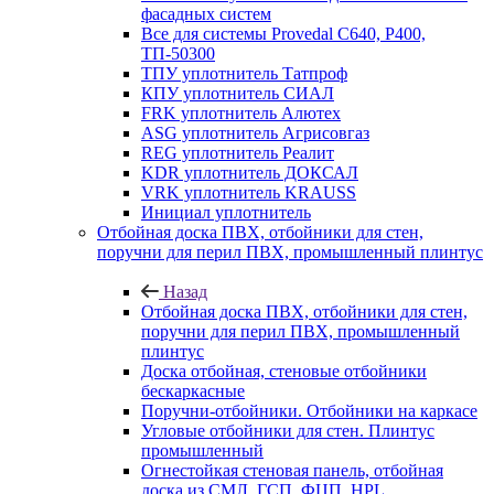
фасадных систем
Все для системы Provedal С640, Р400,
ТП-50300
ТПУ уплотнитель Татпроф
КПУ уплотнитель СИАЛ
FRK уплотнитель Алютех
ASG уплотнитель Агрисовгаз
REG уплотнитель Реалит
KDR уплотнитель ДОКСАЛ
VRK уплотнитель KRAUSS
Инициал уплотнитель
Отбойная доска ПВХ, отбойники для стен,
поручни для перил ПВХ, промышленный плинтус
Назад
Отбойная доска ПВХ, отбойники для стен,
поручни для перил ПВХ, промышленный
плинтус
Доска отбойная, стеновые отбойники
бескаркасные
Поручни-отбойники. Отбойники на каркасе
Угловые отбойники для стен. Плинтус
промышленный
Огнестойкая стеновая панель, отбойная
доска из СМЛ, ГСП, ФЦП, HPL