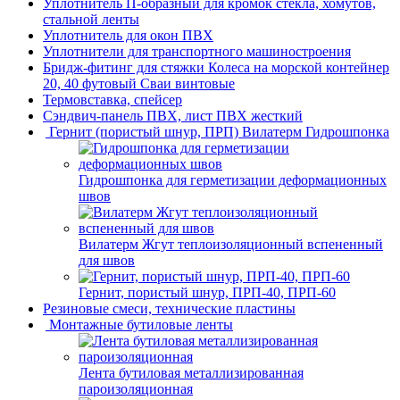
Уплотнитель П-образный для кромок стекла, хомутов,
стальной ленты
Уплотнитель для окон ПВХ
Уплотнители для транспортного машиностроения
Бридж-фитинг для стяжки Колеса на морской контейнер
20, 40 футовый Сваи винтовые
Термовставка, спейсер
Сэндвич-панель ПВХ, лист ПВХ жесткий
Гернит (пористый шнур, ПРП) Вилатерм Гидрошпонка
Гидрошпонка для герметизации деформационных
швов
Вилатерм Жгут теплоизоляционный вспененный
для швов
Гернит, пористый шнур, ПРП-40, ПРП-60
Резиновые смеси, технические пластины
Монтажные бутиловые ленты
Лента бутиловая металлизированная
пароизоляционная