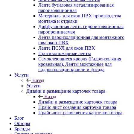
Лента бутиловая металлизированная
пароизоляционная
Материалы для окон ПВХ производства
монтажа и отделки
Диффузионная лента гидроизоляционная
паропроницаемая
Лента пароизоляционная для монтажного
шва окон ПВХ
Лента ПСУЛ для окон ПВХ
Противопожарные ленты
Самоклеющиеся кровля (Гидроизоляция
кровельная). Ленты монтажные для
гидроизоляции кровли и фасада
Услуги
Назад
Услуги
Дизайн и размещение карточек товара
Назад
Дизайн и размещение карточек товара
Прайс-лист создания карточки товара
Прайс-лист размещения карточки товара
Блог
Обзоры
Бренды