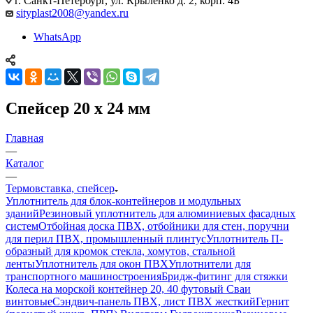
г. Санкт-Петербург, ул. Крыленко д. 2, корп. 4Б
sityplast2008@yandex.ru
WhatsApp
Спейсер 20 х 24 мм
Главная
—
Каталог
—
Термовставка, спейсер
Уплотнитель для блок-контейнеров и модульных
зданий
Резиновый уплотнитель для алюминиевых фасадных
систем
Отбойная доска ПВХ, отбойники для стен, поручни
для перил ПВХ, промышленный плинтус
Уплотнитель П-
образный для кромок стекла, хомутов, стальной
ленты
Уплотнитель для окон ПВХ
Уплотнители для
транспортного машиностроения
Бридж-фитинг для стяжки
Колеса на морской контейнер 20, 40 футовый Сваи
винтовые
Сэндвич-панель ПВХ, лист ПВХ жесткий
Гернит