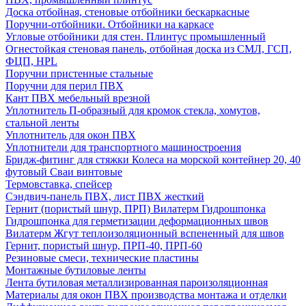
Доска отбойная, стеновые отбойники бескаркасные
Поручни-отбойники. Отбойники на каркасе
Угловые отбойники для стен. Плинтус промышленный
Огнестойкая стеновая панель, отбойная доска из СМЛ, ГСП,
ФЦП, HPL
Поручни пристенные стальные
Поручни для перил ПВХ
Кант ПВХ мебельный врезной
Уплотнитель П-образный для кромок стекла, хомутов,
стальной ленты
Уплотнитель для окон ПВХ
Уплотнители для транспортного машиностроения
Бридж-фитинг для стяжки Колеса на морской контейнер 20, 40
футовый Сваи винтовые
Термовставка, спейсер
Сэндвич-панель ПВХ, лист ПВХ жесткий
Гернит (пористый шнур, ПРП) Вилатерм Гидрошпонка
Гидрошпонка для герметизации деформационных швов
Вилатерм Жгут теплоизоляционный вспененный для швов
Гернит, пористый шнур, ПРП-40, ПРП-60
Резиновые смеси, технические пластины
Монтажные бутиловые ленты
Лента бутиловая металлизированная пароизоляционная
Материалы для окон ПВХ производства монтажа и отделки