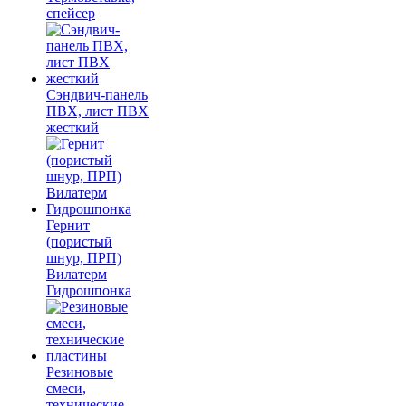
спейсер
Сэндвич-панель
ПВХ, лист ПВХ
жесткий
Гернит
(пористый
шнур, ПРП)
Вилатерм
Гидрошпонка
Резиновые
смеси,
технические