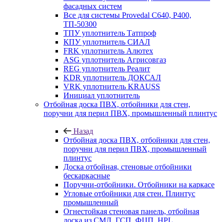
фасадных систем
Все для системы Provedal С640, Р400,
ТП-50300
ТПУ уплотнитель Татпроф
КПУ уплотнитель СИАЛ
FRK уплотнитель Алютех
ASG уплотнитель Агрисовгаз
REG уплотнитель Реалит
KDR уплотнитель ДОКСАЛ
VRK уплотнитель KRAUSS
Инициал уплотнитель
Отбойная доска ПВХ, отбойники для стен,
поручни для перил ПВХ, промышленный плинтус
Назад
Отбойная доска ПВХ, отбойники для стен,
поручни для перил ПВХ, промышленный
плинтус
Доска отбойная, стеновые отбойники
бескаркасные
Поручни-отбойники. Отбойники на каркасе
Угловые отбойники для стен. Плинтус
промышленный
Огнестойкая стеновая панель, отбойная
доска из СМЛ, ГСП, ФЦП, HPL