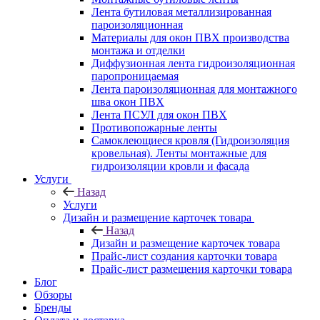
Лента бутиловая металлизированная
пароизоляционная
Материалы для окон ПВХ производства
монтажа и отделки
Диффузионная лента гидроизоляционная
паропроницаемая
Лента пароизоляционная для монтажного
шва окон ПВХ
Лента ПСУЛ для окон ПВХ
Противопожарные ленты
Самоклеющиеся кровля (Гидроизоляция
кровельная). Ленты монтажные для
гидроизоляции кровли и фасада
Услуги
Назад
Услуги
Дизайн и размещение карточек товара
Назад
Дизайн и размещение карточек товара
Прайс-лист создания карточки товара
Прайс-лист размещения карточки товара
Блог
Обзоры
Бренды