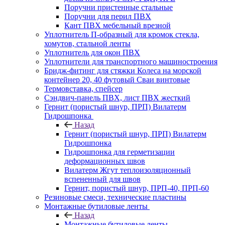
Поручни пристенные стальные
Поручни для перил ПВХ
Кант ПВХ мебельный врезной
Уплотнитель П-образный для кромок стекла,
хомутов, стальной ленты
Уплотнитель для окон ПВХ
Уплотнители для транспортного машиностроения
Бридж-фитинг для стяжки Колеса на морской
контейнер 20, 40 футовый Сваи винтовые
Термовставка, спейсер
Сэндвич-панель ПВХ, лист ПВХ жесткий
Гернит (пористый шнур, ПРП) Вилатерм
Гидрошпонка
Назад
Гернит (пористый шнур, ПРП) Вилатерм
Гидрошпонка
Гидрошпонка для герметизации
деформационных швов
Вилатерм Жгут теплоизоляционный
вспененный для швов
Гернит, пористый шнур, ПРП-40, ПРП-60
Резиновые смеси, технические пластины
Монтажные бутиловые ленты
Назад
Монтажные бутиловые ленты