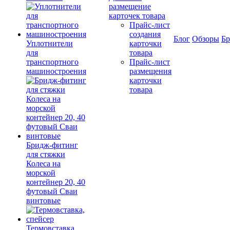
размещение
карточек товара
Прайс-лист
создания
Блог
Обзоры
Б
Уплотнители
карточки
для
товара
транспортного
Прайс-лист
машиностроения
размещения
карточки
товара
Бридж-фитинг
для стяжки
Колеса на
морской
контейнер 20, 40
футовый Сваи
винтовые
Термовставка,