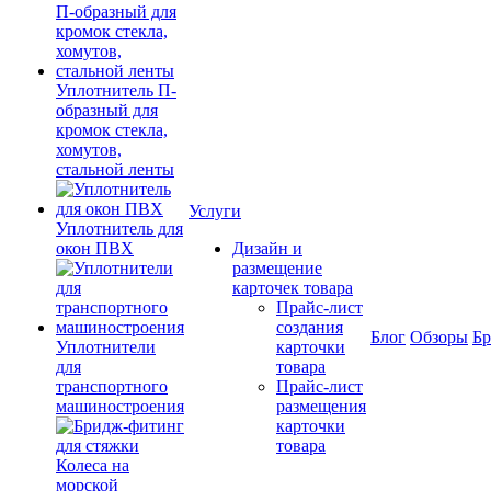
Уплотнитель П-
образный для
кромок стекла,
хомутов,
стальной ленты
Услуги
Уплотнитель для
окон ПВХ
Дизайн и
размещение
карточек товара
Прайс-лист
создания
Блог
Обзоры
Б
Уплотнители
карточки
для
товара
транспортного
Прайс-лист
машиностроения
размещения
карточки
товара