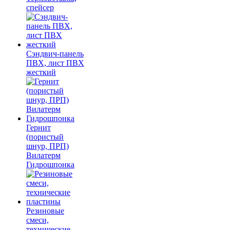
спейсер
Сэндвич-панель
ПВХ, лист ПВХ
жесткий
Гернит
(пористый
шнур, ПРП)
Вилатерм
Гидрошпонка
Резиновые
смеси,
технические