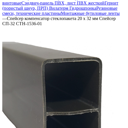
винтовые
Сэндвич-панель ПВХ, лист ПВХ жесткий
Гернит
(пористый шнур, ПРП) Вилатерм Гидрошпонка
Резиновые
смеси, технические пластины
Монтажные бутиловые ленты
—
Спейсер компенсатор стеклопакета 20 х 32 мм Спейсер
СП-32 СТН-1536-01