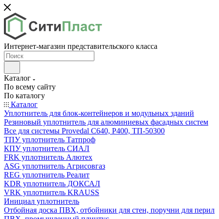
Интернет-магазин представительского класса
Каталог
По всему сайту
По каталогу
Каталог
Уплотнитель для блок-контейнеров и модульных зданий
Резиновый уплотнитель для алюминиевых фасадных систем
Все для системы Provedal С640, Р400, ТП-50300
ТПУ уплотнитель Татпроф
КПУ уплотнитель СИАЛ
FRK уплотнитель Алютех
ASG уплотнитель Агрисовгаз
REG уплотнитель Реалит
KDR уплотнитель ДОКСАЛ
VRK уплотнитель KRAUSS
Инициал уплотнитель
Отбойная доска ПВХ, отбойники для стен, поручни для перил
ПВХ, промышленный плинтус