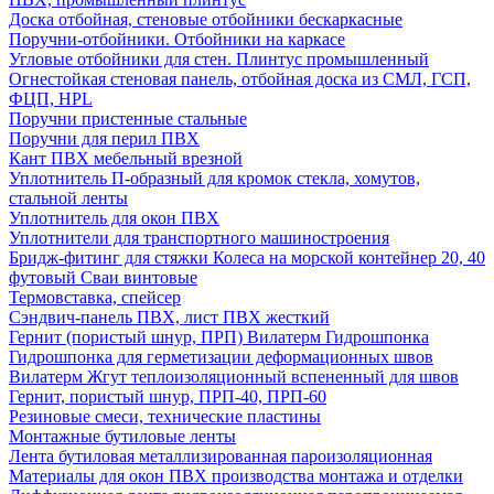
Доска отбойная, стеновые отбойники бескаркасные
Поручни-отбойники. Отбойники на каркасе
Угловые отбойники для стен. Плинтус промышленный
Огнестойкая стеновая панель, отбойная доска из СМЛ, ГСП,
ФЦП, HPL
Поручни пристенные стальные
Поручни для перил ПВХ
Кант ПВХ мебельный врезной
Уплотнитель П-образный для кромок стекла, хомутов,
стальной ленты
Уплотнитель для окон ПВХ
Уплотнители для транспортного машиностроения
Бридж-фитинг для стяжки Колеса на морской контейнер 20, 40
футовый Сваи винтовые
Термовставка, спейсер
Сэндвич-панель ПВХ, лист ПВХ жесткий
Гернит (пористый шнур, ПРП) Вилатерм Гидрошпонка
Гидрошпонка для герметизации деформационных швов
Вилатерм Жгут теплоизоляционный вспененный для швов
Гернит, пористый шнур, ПРП-40, ПРП-60
Резиновые смеси, технические пластины
Монтажные бутиловые ленты
Лента бутиловая металлизированная пароизоляционная
Материалы для окон ПВХ производства монтажа и отделки