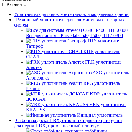
Каталог
Уплотнитель для блок-контейнеров и модульных зданий
Резиновый уплотнитель для алюминиевых фасадных
систем
Все для системы Provedal С640, Р400, ТП-50300
ТПУ уплотнитель
Татпроф
КПУ уплотнитель
СИАЛ
FRK уплотнитель
Алютех
ASG уплотнитель
Агрисовгаз
REG уплотнитель
Реалит
KDR уплотнитель
ДОКСАЛ
VRK уплотнитель
KRAUSS
Инициал уплотнитель
Отбойная доска ПВХ, отбойники для стен, поручни
для перил ПВХ, промышленный плинтус