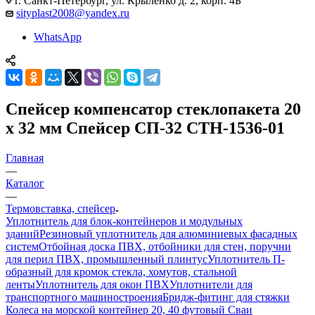
г. Санкт-Петербург, ул. Крыленко д. 2, корп. 4Б
sityplast2008@yandex.ru
WhatsApp
Спейсер компенсатор стеклопакета 20
х 32 мм Спейсер СП-32 СТН-1536-01
Главная
—
Каталог
—
Термовставка, спейсер
Уплотнитель для блок-контейнеров и модульных
зданий
Резиновый уплотнитель для алюминиевых фасадных
систем
Отбойная доска ПВХ, отбойники для стен, поручни
для перил ПВХ, промышленный плинтус
Уплотнитель П-
образный для кромок стекла, хомутов, стальной
ленты
Уплотнитель для окон ПВХ
Уплотнители для
транспортного машиностроения
Бридж-фитинг для стяжки
Колеса на морской контейнер 20, 40 футовый Сваи