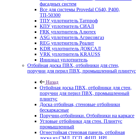
фасадных систем
Все для системы Provedal С640, Р400,
ТП-50300
ТПУ уплотнитель Татпроф
КПУ уплотнитель СИАЛ
FRK уплотнитель Алютех
ASG уплотнитель Агрисовгаз
REG уплотнитель Реалит
KDR уплотнитель ДОКСАЛ
VRK уплотнитель KRAUSS
Инициал уплотнитель
Отбойная доска ПВХ, отбойники для стен,
поручни для перил ПВХ, промышленный плинтус
Назад
Отбойная доска ПВХ, отбойники для стен,
поручни для перил ПВХ, промышленный
плинтус
Доска отбойная, стеновые отбойники
бескаркасные
Поручни-отбойники. Отбойники на каркасе
Угловые отбойники для стен. Плинтус
промышленный
Огнестойкая стеновая панель, отбойная
доска из СМЛ, ГСП, ФЦП, HPL