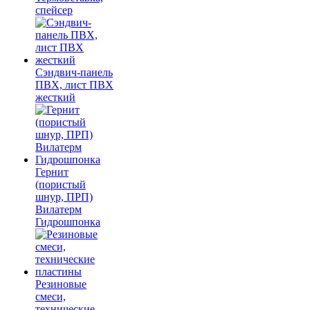
спейсер
Сэндвич-панель
ПВХ, лист ПВХ
жесткий
Гернит
(пористый
шнур, ПРП)
Вилатерм
Гидрошпонка
Резиновые
смеси,
технические