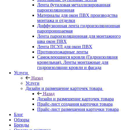
Лента бутиловая металлизированная
пароизоляционная
Материалы для окон ПВХ производства
монтажа и отделки
Диффузионная лента гидроизоляционная
паропроницаемая
Лента пароизоляционная для монтажного
шва окон ПВХ
Лента ПСУЛ для окон ПВХ
Противопожарные ленты
Самоклеющиеся кровля (Гидроизоляция
кровельная). Ленты монтажные для
гидроизоляции кровли и фасада
Услуги
Назад
Услуги
Дизайн и размещение карточек товара
Назад
Дизайн и размещение карточек товара
Прайс-лист создания карточки товара
Прайс-лист размещения карточки товара
Блог
Обзоры
Бренды