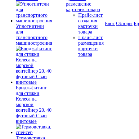
размещение
карточек товара
Прайс-лист
создания
Блог
Обзоры
Б
Уплотнители
карточки
для
товара
транспортного
Прайс-лист
машиностроения
размещения
карточки
товара
Бридж-фитинг
для стяжки
Колеса на
морской
контейнер 20, 40
футовый Сваи
винтовые
Термовставка,