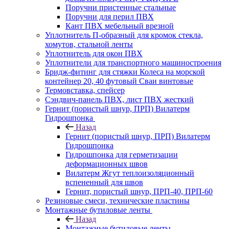
Поручни пристенные стальные
Поручни для перил ПВХ
Кант ПВХ мебельный врезной
Уплотнитель П-образный для кромок стекла,
хомутов, стальной ленты
Уплотнитель для окон ПВХ
Уплотнители для транспортного машиностроения
Бридж-фитинг для стяжки Колеса на морской
контейнер 20, 40 футовый Сваи винтовые
Термовставка, спейсер
Сэндвич-панель ПВХ, лист ПВХ жесткий
Гернит (пористый шнур, ПРП) Вилатерм
Гидрошпонка
Назад
Гернит (пористый шнур, ПРП) Вилатерм
Гидрошпонка
Гидрошпонка для герметизации
деформационных швов
Вилатерм Жгут теплоизоляционный
вспененный для швов
Гернит, пористый шнур, ПРП-40, ПРП-60
Резиновые смеси, технические пластины
Монтажные бутиловые ленты
Назад
Монтажные бутиловые ленты