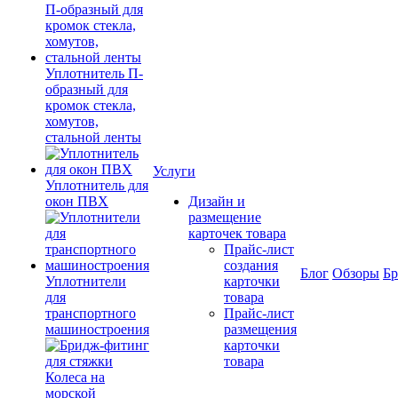
Уплотнитель П-
образный для
кромок стекла,
хомутов,
стальной ленты
Услуги
Уплотнитель для
окон ПВХ
Дизайн и
размещение
карточек товара
Прайс-лист
создания
Блог
Обзоры
Б
Уплотнители
карточки
для
товара
транспортного
Прайс-лист
машиностроения
размещения
карточки
товара