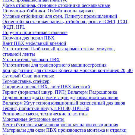
Доска отбойная, стеновые отбойники бескаркасные
Поручни-отбойники. Отбойники на каркасе
Угловые отбойники для стен. Плинтус промышленный
Огнестойкая стеновая панель, отбойная доска из СМЛ, ГСП,
ФЦП, HPL
Поручни пристенные стальные
Поручни для перил ПВХ
Кант ПВХ мебельный врезной
Уплотнитель П-образный для кромок стекла, хомутов,
стальной ленты
Уплотнитель для окон ПВХ
Уплотнители для транспортного машиностроения
Бридж-фитинг для стяжки Колеса на морской контейнер 20, 40
футовый Сваи винтовые
Термовставка, спейсер
Сэндвич-панель ПВХ, лист ПВХ жесткий
Гернит (пористый шнур, ПРП) Вилатерм Гидрошпонка
Гидрошпонка для герметизации деформационных швов
Вилатерм Жгут теплоизоляционный вспененный для швов
Гернит, пористый шнур, ПРП-40, ПРП-60
Резиновые смеси, технические пластины
Монтажные бутиловые ленты
Лента бутиловая металлизированная пароизоляционная
Материалы для окон ПВХ производства монтажа и отделки