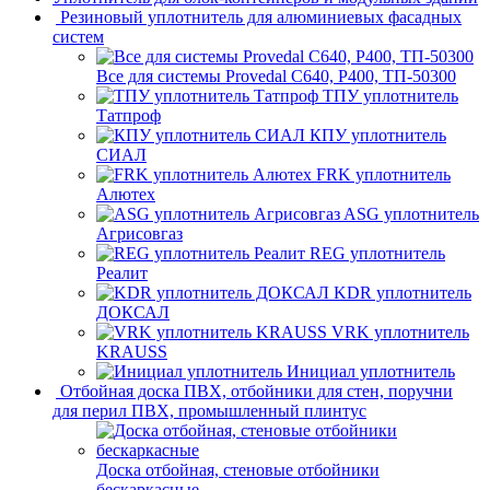
Резиновый уплотнитель для алюминиевых фасадных
систем
Все для системы Provedal С640, Р400, ТП-50300
ТПУ уплотнитель
Татпроф
КПУ уплотнитель
СИАЛ
FRK уплотнитель
Алютех
ASG уплотнитель
Агрисовгаз
REG уплотнитель
Реалит
KDR уплотнитель
ДОКСАЛ
VRK уплотнитель
KRAUSS
Инициал уплотнитель
Отбойная доска ПВХ, отбойники для стен, поручни
для перил ПВХ, промышленный плинтус
Доска отбойная, стеновые отбойники
бескаркасные