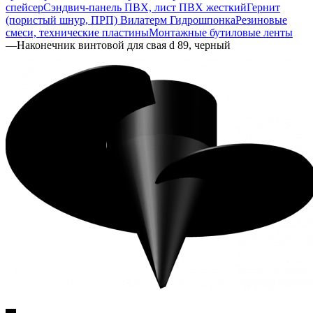
спейсер
Сэндвич-панель ПВХ, лист ПВХ жесткий
Гернит
(пористый шнур, ПРП) Вилатерм Гидрошпонка
Резиновые
смеси, технические пластины
Монтажные бутиловые ленты
—
Наконечник винтовой для свая d 89, черный