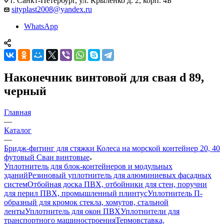
г. Санкт-Петербург, ул. Крыленко д. 2, корп. 4Б
sityplast2008@yandex.ru
WhatsApp
Наконечник винтовой для свая d 89,
черный
Главная
—
Каталог
—
Бридж-фитинг для стяжки Колеса на морской контейнер 20, 40
футовый Сваи винтовые
Уплотнитель для блок-контейнеров и модульных
зданий
Резиновый уплотнитель для алюминиевых фасадных
систем
Отбойная доска ПВХ, отбойники для стен, поручни
для перил ПВХ, промышленный плинтус
Уплотнитель П-
образный для кромок стекла, хомутов, стальной
ленты
Уплотнитель для окон ПВХ
Уплотнители для
транспортного машиностроения
Термовставка,