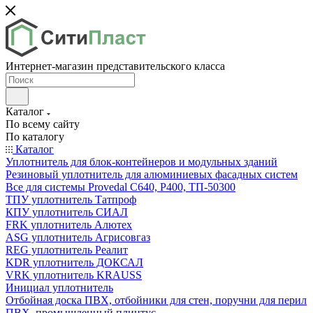
Интернет-магазин представительского класса
Каталог
По всему сайту
По каталогу
Каталог
Уплотнитель для блок-контейнеров и модульных зданий
Резиновый уплотнитель для алюминиевых фасадных систем
Все для системы Provedal С640, Р400, ТП-50300
ТПУ уплотнитель Татпроф
КПУ уплотнитель СИАЛ
FRK уплотнитель Алютех
ASG уплотнитель Агрисовгаз
REG уплотнитель Реалит
KDR уплотнитель ДОКСАЛ
VRK уплотнитель KRAUSS
Инициал уплотнитель
Отбойная доска ПВХ, отбойники для стен, поручни для перил
ПВХ, промышленный плинтус