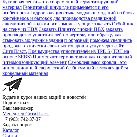
Бутиловая лента – это современный герметизирующий
материал
Гернитовый шнур где применяется и его
особенности
Гидроизоляция стыка модульных зданий из блок-
контейнеров и бытовок
для производства раздвижной
алюминиевой лоджии все комплектующие
заказать Отбойник
на стену из ПВХ
Заказать Плинтус гибкий ПВХ
заказать
производство уплотнителей по чертежу или образцу
как
стыковать модульные здания
п-образный
поможем увеличить
продажи технически сложных товаров и услуг через сайт
СитиПласт.
Преимущества уплотнителей из TPE-S (ТЭП на
основе SEBS)
Применяют термовставки как соединительный
и термоизолирующий элемент
Самоклеящаяся кровля - это
инновационный сверхлегкий безбитумный самоклеящийся
кровельный материал
Будьте в курсе наших акций и новостей
Подписаться
Ваш менеджер
Менеджер СитиПласт
+7 (963) 742-37-37
Задать вопрос
Каталог
Статьи