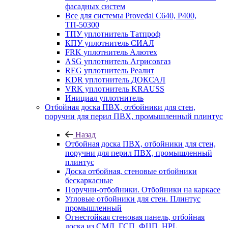
фасадных систем
Все для системы Provedal С640, Р400,
ТП-50300
ТПУ уплотнитель Татпроф
КПУ уплотнитель СИАЛ
FRK уплотнитель Алютех
ASG уплотнитель Агрисовгаз
REG уплотнитель Реалит
KDR уплотнитель ДОКСАЛ
VRK уплотнитель KRAUSS
Инициал уплотнитель
Отбойная доска ПВХ, отбойники для стен,
поручни для перил ПВХ, промышленный плинтус
Назад
Отбойная доска ПВХ, отбойники для стен,
поручни для перил ПВХ, промышленный
плинтус
Доска отбойная, стеновые отбойники
бескаркасные
Поручни-отбойники. Отбойники на каркасе
Угловые отбойники для стен. Плинтус
промышленный
Огнестойкая стеновая панель, отбойная
доска из СМЛ, ГСП, ФЦП, HPL