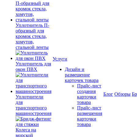
Уплотнитель П-
образный для
кромок стекла,
хомутов,
стальной ленты
Услуги
Уплотнитель для
окон ПВХ
Дизайн и
размещение
карточек товара
Прайс-лист
создания
Блог
Обзоры
Б
Уплотнители
карточки
для
товара
транспортного
Прайс-лист
машиностроения
размещения
карточки
товара