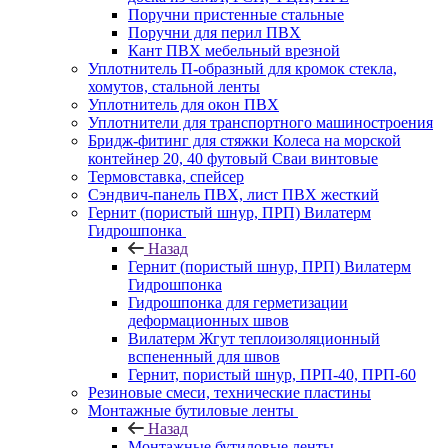
Поручни пристенные стальные
Поручни для перил ПВХ
Кант ПВХ мебельный врезной
Уплотнитель П-образный для кромок стекла,
хомутов, стальной ленты
Уплотнитель для окон ПВХ
Уплотнители для транспортного машиностроения
Бридж-фитинг для стяжки Колеса на морской
контейнер 20, 40 футовый Сваи винтовые
Термовставка, спейсер
Сэндвич-панель ПВХ, лист ПВХ жесткий
Гернит (пористый шнур, ПРП) Вилатерм
Гидрошпонка
Назад
Гернит (пористый шнур, ПРП) Вилатерм
Гидрошпонка
Гидрошпонка для герметизации
деформационных швов
Вилатерм Жгут теплоизоляционный
вспененный для швов
Гернит, пористый шнур, ПРП-40, ПРП-60
Резиновые смеси, технические пластины
Монтажные бутиловые ленты
Назад
Монтажные бутиловые ленты