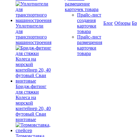
размещение
карточек товара
Прайс-лист
создания
Блог
Обзоры
Б
Уплотнители
карточки
для
товара
транспортного
Прайс-лист
машиностроения
размещения
карточки
товара
Бридж-фитинг
для стяжки
Колеса на
морской
контейнер 20, 40
футовый Сваи
винтовые
Термовставка,