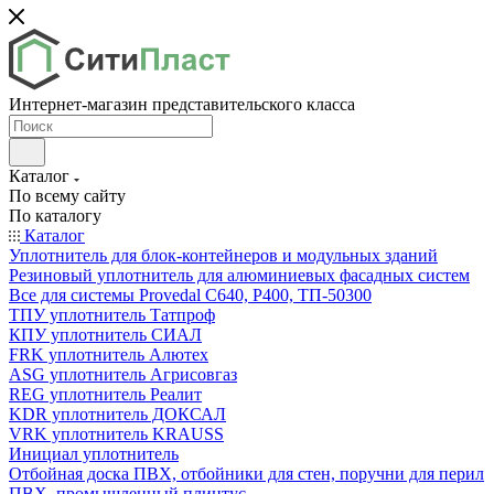
Интернет-магазин представительского класса
Каталог
По всему сайту
По каталогу
Каталог
Уплотнитель для блок-контейнеров и модульных зданий
Резиновый уплотнитель для алюминиевых фасадных систем
Все для системы Provedal С640, Р400, ТП-50300
ТПУ уплотнитель Татпроф
КПУ уплотнитель СИАЛ
FRK уплотнитель Алютех
ASG уплотнитель Агрисовгаз
REG уплотнитель Реалит
KDR уплотнитель ДОКСАЛ
VRK уплотнитель KRAUSS
Инициал уплотнитель
Отбойная доска ПВХ, отбойники для стен, поручни для перил
ПВХ, промышленный плинтус