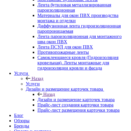
Лента бутиловая металлизированная
пароизоляционная
Материалы для окон ПВХ производства
монтажа и отделки
Диффузионная лента гидроизоляционная
паропроницаемая
Лента пароизоляционная для монтажного
шва окон ПВХ
Лента ПСУЛ для окон ПВХ
Противопожарные ленты
Самоклеющиеся кровля (Гидроизоляция
кровельная). Ленты монтажные для
гидроизоляции кровли и фасада
Услуги
Назад
Услуги
Дизайн и размещение карточек товара
Назад
Дизайн и размещение карточек товара
Прайс-лист создания карточки товара
Прайс-лист размещения карточки товара
Блог
Обзоры
Бренды