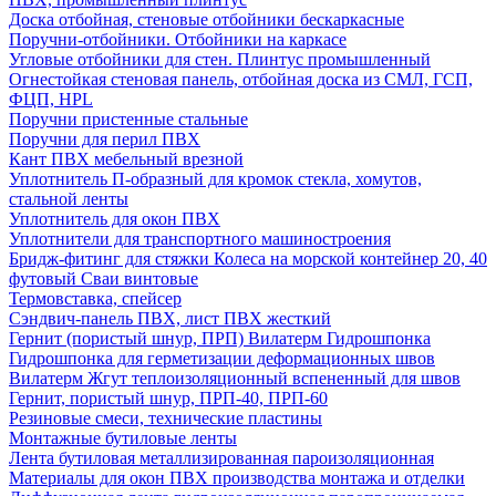
Доска отбойная, стеновые отбойники бескаркасные
Поручни-отбойники. Отбойники на каркасе
Угловые отбойники для стен. Плинтус промышленный
Огнестойкая стеновая панель, отбойная доска из СМЛ, ГСП,
ФЦП, HPL
Поручни пристенные стальные
Поручни для перил ПВХ
Кант ПВХ мебельный врезной
Уплотнитель П-образный для кромок стекла, хомутов,
стальной ленты
Уплотнитель для окон ПВХ
Уплотнители для транспортного машиностроения
Бридж-фитинг для стяжки Колеса на морской контейнер 20, 40
футовый Сваи винтовые
Термовставка, спейсер
Сэндвич-панель ПВХ, лист ПВХ жесткий
Гернит (пористый шнур, ПРП) Вилатерм Гидрошпонка
Гидрошпонка для герметизации деформационных швов
Вилатерм Жгут теплоизоляционный вспененный для швов
Гернит, пористый шнур, ПРП-40, ПРП-60
Резиновые смеси, технические пластины
Монтажные бутиловые ленты
Лента бутиловая металлизированная пароизоляционная
Материалы для окон ПВХ производства монтажа и отделки