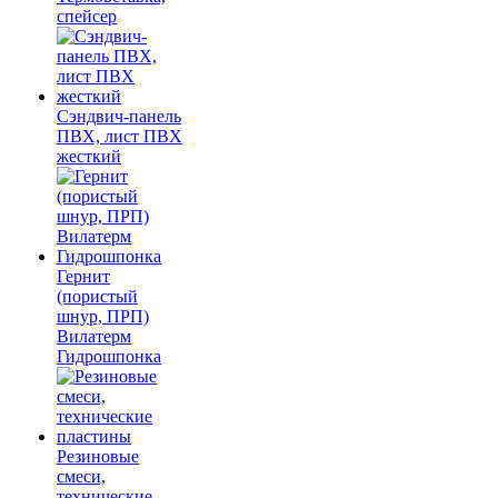
спейсер
Сэндвич-панель
ПВХ, лист ПВХ
жесткий
Гернит
(пористый
шнур, ПРП)
Вилатерм
Гидрошпонка
Резиновые
смеси,
технические