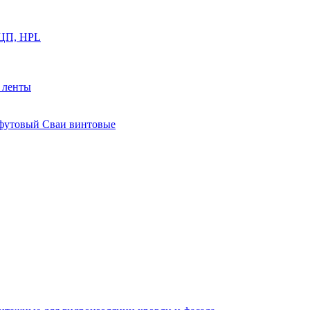
ФЦП, HPL
й ленты
0 футовый Сваи винтовые