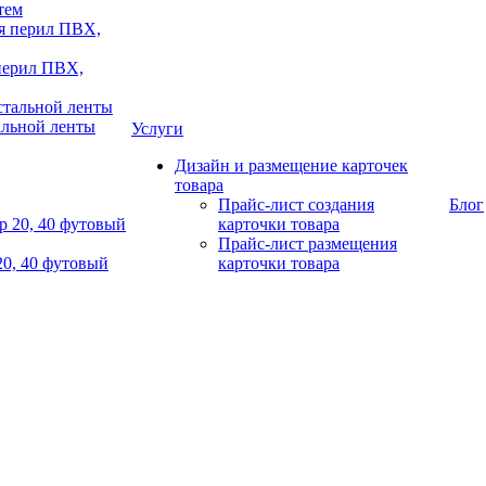
тем
 перил ПВХ,
альной ленты
Услуги
Дизайн и размещение карточек
товара
Прайс-лист создания
Блог
карточки товара
Прайс-лист размещения
20, 40 футовый
карточки товара