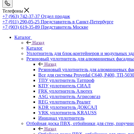
Телефоны
+7 (963) 742-37-37
Отдел продаж
+7 (911) 290-05-25
Представитель в Санкт-Петербурге
+7 (903) 619-35-89
Представитель Москве
Каталог
Назад
Каталог
Уплотнитель для блок-контейнеров и модульных зд
Резиновый уплотнитель для алюминиевых фасадны
Назад
Резиновый уплотнитель для алюминиевых фа
Все для системы Provedal С640, Р400, ТП-503
ТПУ уплотнитель Татпроф
КПУ уплотнитель СИАЛ
FRK уплотнитель Алютех
ASG уплотнитель Агрисовгаз
REG уплотнитель Реалит
KDR уплотнитель ДОКСАЛ
VRK уплотнитель KRAUSS
Инициал уплотнитель
Отбойная доска ПВХ, отбойники для стен, поруч
Назад