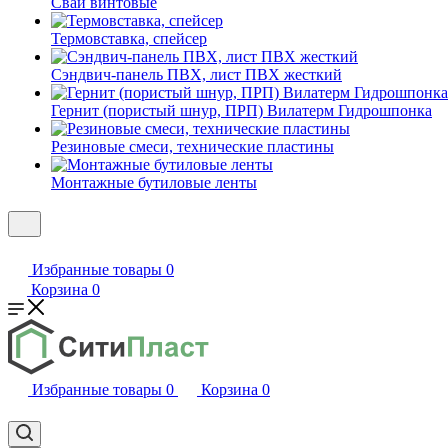
Сваи винтовые
Термовставка, спейсер
Сэндвич-панель ПВХ, лист ПВХ жесткий
Гернит (пористый шнур, ПРП) Вилатерм Гидрошпонка
Резиновые смеси, технические пластины
Монтажные бутиловые ленты
Избранные товары
0
Корзина
0
Избранные товары
0
Корзина
0