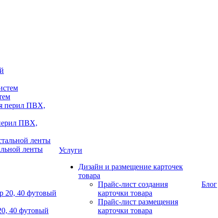
тем
 перил ПВХ,
альной ленты
Услуги
Дизайн и размещение карточек
товара
Прайс-лист создания
Блог
карточки товара
Прайс-лист размещения
20, 40 футовый
карточки товара