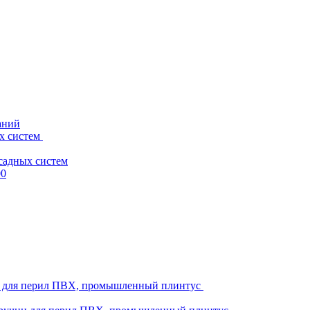
аний
х систем
садных систем
00
ни для перил ПВХ, промышленный плинтус