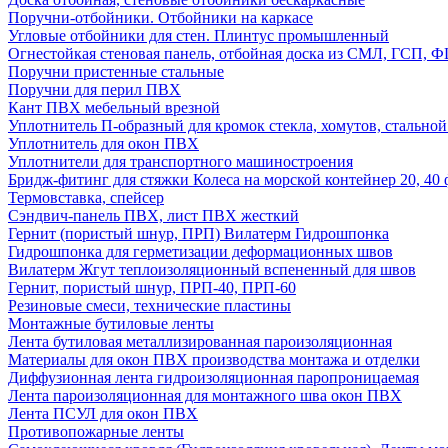
Поручни-отбойники. Отбойники на каркасе
Угловые отбойники для стен. Плинтус промышленный
Огнестойкая стеновая панель, отбойная доска из СМЛ, ГСП, 
Поручни пристенные стальные
Поручни для перил ПВХ
Кант ПВХ мебельный врезной
Уплотнитель П-образный для кромок стекла, хомутов, стально
Уплотнитель для окон ПВХ
Уплотнители для транспортного машиностроения
Бридж-фитинг для стяжки Колеса на морской контейнер 20, 4
Термовставка, спейсер
Сэндвич-панель ПВХ, лист ПВХ жесткий
Гернит (пористый шнур, ПРП) Вилатерм Гидрошпонка
Гидрошпонка для герметизации деформационных швов
Вилатерм Жгут теплоизоляционный вспененный для швов
Гернит, пористый шнур, ПРП-40, ПРП-60
Резиновые смеси, технические пластины
Монтажные бутиловые ленты
Лента бутиловая металлизированная пароизоляционная
Материалы для окон ПВХ производства монтажа и отделки
Диффузионная лента гидроизоляционная паропроницаемая
Лента пароизоляционная для монтажного шва окон ПВХ
Лента ПСУЛ для окон ПВХ
Противопожарные ленты