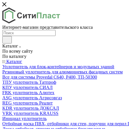
Интернет-магазин представительского класса
Каталог
По всему сайту
По каталогу
Каталог
Уплотнитель для блок-контейнеров и модульных зданий
Резиновый уплотнитель для алюминиевых фасадных систем
Все для системы Provedal С640, Р400, ТП-50300
ТПУ уплотнитель Татпроф
КПУ уплотнитель СИАЛ
FRK уплотнитель Алютех
ASG уплотнитель Агрисовгаз
REG уплотнитель Реалит
KDR уплотнитель ДОКСАЛ
VRK уплотнитель KRAUSS
Инициал уплотнитель
Отбойная доска ПВХ, отбойники для стен, поручни для пери
Доска отбойная, стеновые отбойники бескаркасные