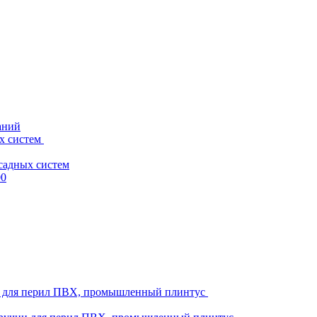
аний
х систем
садных систем
00
ни для перил ПВХ, промышленный плинтус