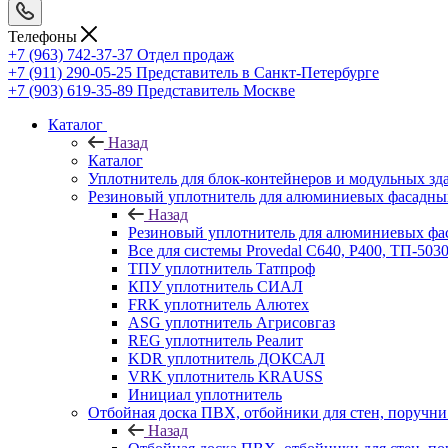
Телефоны
+7 (963) 742-37-37
Отдел продаж
+7 (911) 290-05-25
Представитель в Санкт-Петербурге
+7 (903) 619-35-89
Представитель Москве
Каталог
Назад
Каталог
Уплотнитель для блок-контейнеров и модульных зд
Резиновый уплотнитель для алюминиевых фасадны
Назад
Резиновый уплотнитель для алюминиевых фа
Все для системы Provedal С640, Р400, ТП-503
ТПУ уплотнитель Татпроф
КПУ уплотнитель СИАЛ
FRK уплотнитель Алютех
ASG уплотнитель Агрисовгаз
REG уплотнитель Реалит
KDR уплотнитель ДОКСАЛ
VRK уплотнитель KRAUSS
Инициал уплотнитель
Отбойная доска ПВХ, отбойники для стен, поруч
Назад