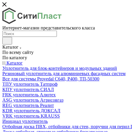
Интернет-магазин представительского класса
Каталог
По всему сайту
По каталогу
Каталог
Уплотнитель для блок-контейнеров и модульных зданий
Резиновый уплотнитель для алюминиевых фасадных систем
Все для системы Provedal С640, Р400, ТП-50300
ТПУ уплотнитель Татпроф
КПУ уплотнитель СИАЛ
FRK уплотнитель Алютех
ASG уплотнитель Агрисовгаз
REG уплотнитель Реалит
KDR уплотнитель ДОКСАЛ
VRK уплотнитель KRAUSS
Инициал уплотнитель
Отбойная доска ПВХ, отбойники для стен, поручни для пери
Доска отбойная, стеновые отбойники бескаркасные