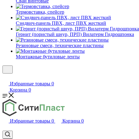
Сваи винтовые
Термовставка, спейсер
Сэндвич-панель ПВХ, лист ПВХ жесткий
Гернит (пористый шнур, ПРП) Вилатерм Гидрошпонка
Резиновые смеси, технические пластины
Монтажные бутиловые ленты
Избранные товары
0
Корзина
0
Избранные товары
0
Корзина
0