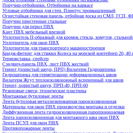
Поручни-отбойники. Отбойники на каркасе
Угловые отбойники для стен. Плинтус промышленный
Огнестойкая стеновая панель, отбойная доска из СМЛ, ГСП, 
Поручни пристенные стальные
Поручни для перил ПВХ
Кант ПВХ мебельный врезной
Уплотнитель П-образный для кромок стекла, хомутов, стально
Уплотнитель для окон ПВХ
Уплотнители для транспортного машиностроения
Бридж-фитинг для стяжки Колеса на морской контейнер 20, 4
Термовставка, спейсер
Сэндвич-панель ПВХ, лист ПВХ жесткий
Гернит (пористый шнур, ПРП) Вилатерм Гидрошпонка
Гидрошпонка для герметизации деформационных швов
Вилатерм Жгут теплоизоляционный вспененный для швов
Гернит, пористый шнур, ПРП-40, ПРП-60
Резиновые смеси, технические пластины
Монтажные бутиловые ленты
Лента бутиловая металлизированная пароизоляционная
Материалы для окон ПВХ производства монтажа и отделки
Диффузионная лента гидроизоляционная паропроницаемая
Лента пароизоляционная для монтажного шва окон ПВХ
Лента ПСУЛ для окон ПВХ
Противопожарные ленты