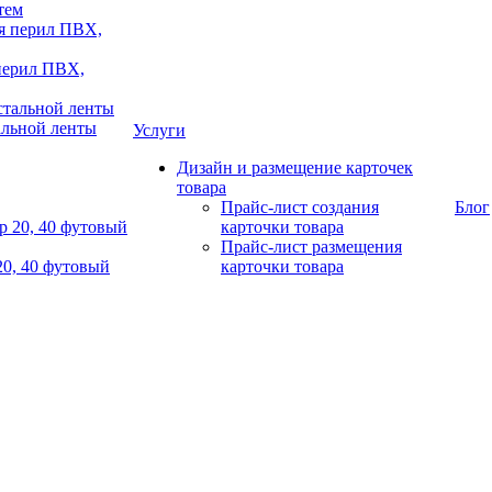
тем
 перил ПВХ,
альной ленты
Услуги
Дизайн и размещение карточек
товара
Прайс-лист создания
Блог
карточки товара
Прайс-лист размещения
20, 40 футовый
карточки товара