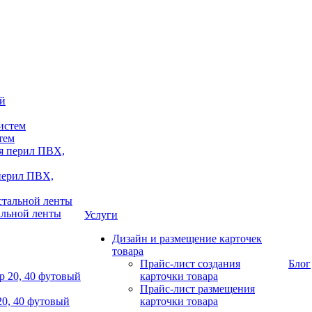
тем
 перил ПВХ,
альной ленты
Услуги
Дизайн и размещение карточек
товара
Прайс-лист создания
Блог
карточки товара
Прайс-лист размещения
20, 40 футовый
карточки товара