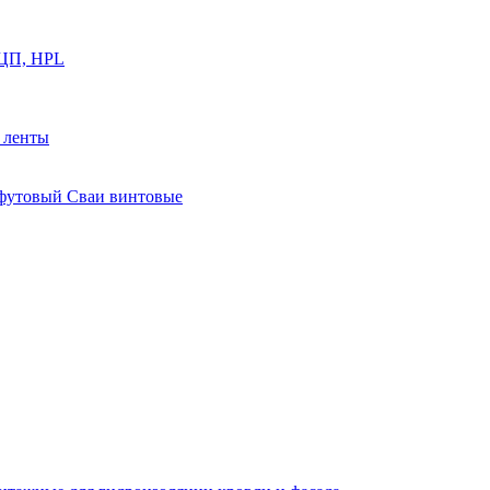
ФЦП, HPL
й ленты
0 футовый Сваи винтовые