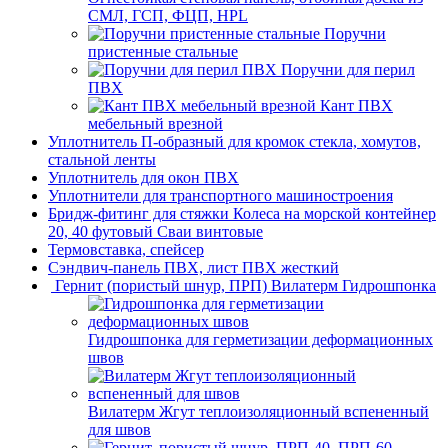
СМЛ, ГСП, ФЦП, HPL
Поручни
пристенные стальные
Поручни для перил
ПВХ
Кант ПВХ
мебельный врезной
Уплотнитель П-образный для кромок стекла, хомутов,
стальной ленты
Уплотнитель для окон ПВХ
Уплотнители для транспортного машиностроения
Бридж-фитинг для стяжки Колеса на морской контейнер
20, 40 футовый Сваи винтовые
Термовставка, спейсер
Сэндвич-панель ПВХ, лист ПВХ жесткий
Гернит (пористый шнур, ПРП) Вилатерм Гидрошпонка
Гидрошпонка для герметизации деформационных
швов
Вилатерм Жгут теплоизоляционный вспененный
для швов