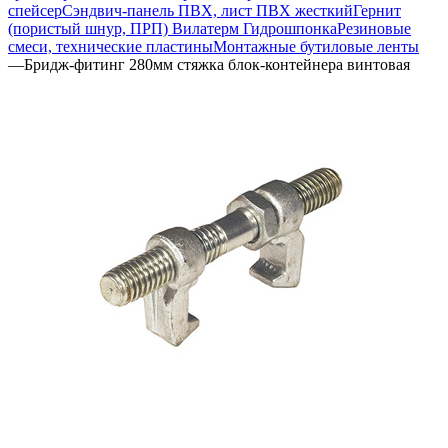
спейсер
Сэндвич-панель ПВХ, лист ПВХ жесткий
Гернит
(пористый шнур, ПРП) Вилатерм Гидрошпонка
Резиновые
смеси, технические пластины
Монтажные бутиловые ленты
—
Бридж-фитинг 280мм стяжка блок-контейнера винтовая