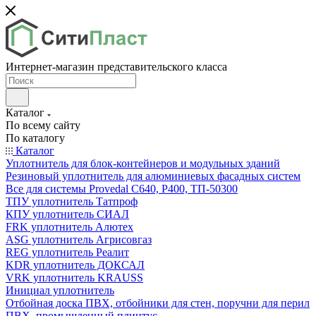
Интернет-магазин представительского класса
Каталог
По всему сайту
По каталогу
Каталог
Уплотнитель для блок-контейнеров и модульных зданий
Резиновый уплотнитель для алюминиевых фасадных систем
Все для системы Provedal С640, Р400, ТП-50300
ТПУ уплотнитель Татпроф
КПУ уплотнитель СИАЛ
FRK уплотнитель Алютех
ASG уплотнитель Агрисовгаз
REG уплотнитель Реалит
KDR уплотнитель ДОКСАЛ
VRK уплотнитель KRAUSS
Инициал уплотнитель
Отбойная доска ПВХ, отбойники для стен, поручни для перил
ПВХ, промышленный плинтус