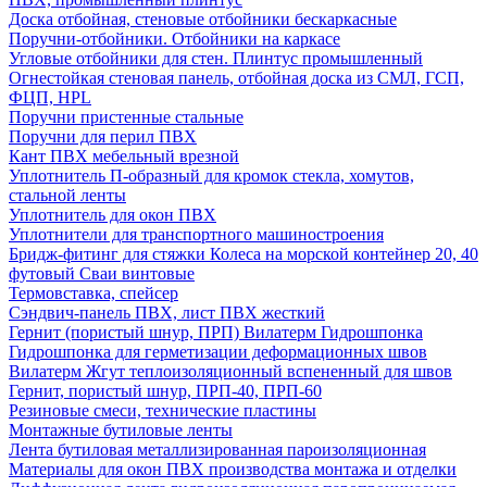
Доска отбойная, стеновые отбойники бескаркасные
Поручни-отбойники. Отбойники на каркасе
Угловые отбойники для стен. Плинтус промышленный
Огнестойкая стеновая панель, отбойная доска из СМЛ, ГСП,
ФЦП, HPL
Поручни пристенные стальные
Поручни для перил ПВХ
Кант ПВХ мебельный врезной
Уплотнитель П-образный для кромок стекла, хомутов,
стальной ленты
Уплотнитель для окон ПВХ
Уплотнители для транспортного машиностроения
Бридж-фитинг для стяжки Колеса на морской контейнер 20, 40
футовый Сваи винтовые
Термовставка, спейсер
Сэндвич-панель ПВХ, лист ПВХ жесткий
Гернит (пористый шнур, ПРП) Вилатерм Гидрошпонка
Гидрошпонка для герметизации деформационных швов
Вилатерм Жгут теплоизоляционный вспененный для швов
Гернит, пористый шнур, ПРП-40, ПРП-60
Резиновые смеси, технические пластины
Монтажные бутиловые ленты
Лента бутиловая металлизированная пароизоляционная
Материалы для окон ПВХ производства монтажа и отделки