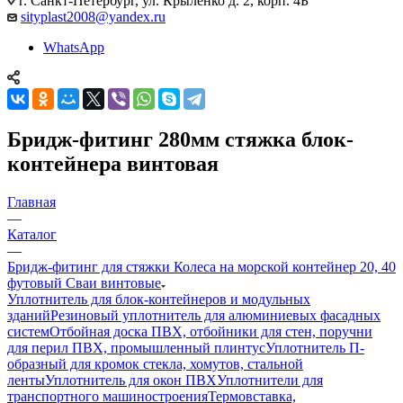
г. Санкт-Петербург, ул. Крыленко д. 2, корп. 4Б
sityplast2008@yandex.ru
WhatsApp
Бридж-фитинг 280мм стяжка блок-
контейнера винтовая
Главная
—
Каталог
—
Бридж-фитинг для стяжки Колеса на морской контейнер 20, 40
футовый Сваи винтовые
Уплотнитель для блок-контейнеров и модульных
зданий
Резиновый уплотнитель для алюминиевых фасадных
систем
Отбойная доска ПВХ, отбойники для стен, поручни
для перил ПВХ, промышленный плинтус
Уплотнитель П-
образный для кромок стекла, хомутов, стальной
ленты
Уплотнитель для окон ПВХ
Уплотнители для
транспортного машиностроения
Термовставка,