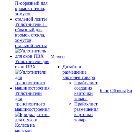
Уплотнитель П-
образный для
кромок стекла,
хомутов,
стальной ленты
Услуги
Уплотнитель для
окон ПВХ
Дизайн и
размещение
карточек товара
Прайс-лист
создания
Блог
Обзоры
Б
Уплотнители
карточки
для
товара
транспортного
Прайс-лист
машиностроения
размещения
карточки
товара