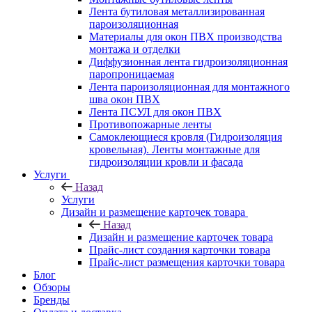
Лента бутиловая металлизированная
пароизоляционная
Материалы для окон ПВХ производства
монтажа и отделки
Диффузионная лента гидроизоляционная
паропроницаемая
Лента пароизоляционная для монтажного
шва окон ПВХ
Лента ПСУЛ для окон ПВХ
Противопожарные ленты
Самоклеющиеся кровля (Гидроизоляция
кровельная). Ленты монтажные для
гидроизоляции кровли и фасада
Услуги
Назад
Услуги
Дизайн и размещение карточек товара
Назад
Дизайн и размещение карточек товара
Прайс-лист создания карточки товара
Прайс-лист размещения карточки товара
Блог
Обзоры
Бренды