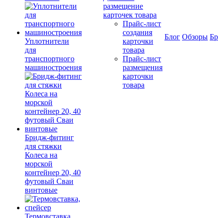
размещение
карточек товара
Прайс-лист
создания
Блог
Обзоры
Б
Уплотнители
карточки
для
товара
транспортного
Прайс-лист
машиностроения
размещения
карточки
товара
Бридж-фитинг
для стяжки
Колеса на
морской
контейнер 20, 40
футовый Сваи
винтовые
Термовставка,