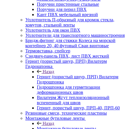
Поручни пристенные стальные
Поручни для перил ПВХ
Кант ПВХ мебельный врезной
Уплотнитель П-образный для кромок стекла,
хомутов, стальной ленты
Уплотнитель для окон ПВХ
Уплотнители для транспортного машиностроения
Бридж-фитинг для стяжки Колеса на морской
контейнер 20, 40 футовый Сваи винтовые
Термовставка, спейсер
Сэндвич-панель ПВХ, лист ПВХ жесткий
Гернит (пористый шнур, ПРП) Вилатерм
Гидрошпонка
Назад
Гернит (пористый шнур, ПРП) Вилатерм
Гидрошпонка
Гидрошпонка для герметизации
деформационных швов
Вилатерм Жгут теплоизоляционный
вспененный для швов
Гернит, пористый шнур, ПРП-40, ПРП-60
Резиновые смеси, технические пластины
Монтажные бутиловые ленты
Назад
Монтажные бутиловые ленты