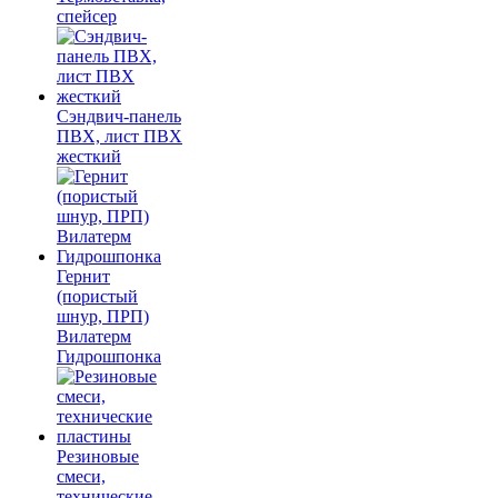
спейсер
Сэндвич-панель
ПВХ, лист ПВХ
жесткий
Гернит
(пористый
шнур, ПРП)
Вилатерм
Гидрошпонка
Резиновые
смеси,
технические