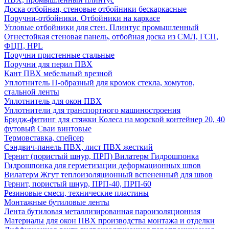
Доска отбойная, стеновые отбойники бескаркасные
Поручни-отбойники. Отбойники на каркасе
Угловые отбойники для стен. Плинтус промышленный
Огнестойкая стеновая панель, отбойная доска из СМЛ, ГСП,
ФЦП, HPL
Поручни пристенные стальные
Поручни для перил ПВХ
Кант ПВХ мебельный врезной
Уплотнитель П-образный для кромок стекла, хомутов,
стальной ленты
Уплотнитель для окон ПВХ
Уплотнители для транспортного машиностроения
Бридж-фитинг для стяжки Колеса на морской контейнер 20, 40
футовый Сваи винтовые
Термовставка, спейсер
Сэндвич-панель ПВХ, лист ПВХ жесткий
Гернит (пористый шнур, ПРП) Вилатерм Гидрошпонка
Гидрошпонка для герметизации деформационных швов
Вилатерм Жгут теплоизоляционный вспененный для швов
Гернит, пористый шнур, ПРП-40, ПРП-60
Резиновые смеси, технические пластины
Монтажные бутиловые ленты
Лента бутиловая металлизированная пароизоляционная
Материалы для окон ПВХ производства монтажа и отделки