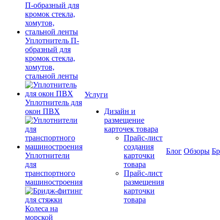
Уплотнитель П-
образный для
кромок стекла,
хомутов,
стальной ленты
Услуги
Уплотнитель для
окон ПВХ
Дизайн и
размещение
карточек товара
Прайс-лист
создания
Блог
Обзоры
Б
Уплотнители
карточки
для
товара
транспортного
Прайс-лист
машиностроения
размещения
карточки
товара