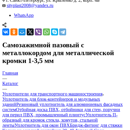
г. Санкт-Петербург, ул. Крыленко д. 2, корп. 4Б
sityplast2008@yandex.ru
WhatsApp
Самозажимной пазовый с
металлокордом для металлической
кромки 1-3,5 мм
Главная
—
Каталог
—
Уплотнители для транспортного машиностроения
Уплотнитель для блок-контейнеров и модульных
зданий
Резиновый уплотнитель для алюминиевых фасадных
систем
Отбойная доска ПВХ, отбойники для стен, поручни
для перил ПВХ, промышленный плинтус
Уплотнитель П-
образный для кромок стекла, хомутов, стальной
ленты
Уплотнитель для окон ПВХ
Бридж-фитинг для стяжки