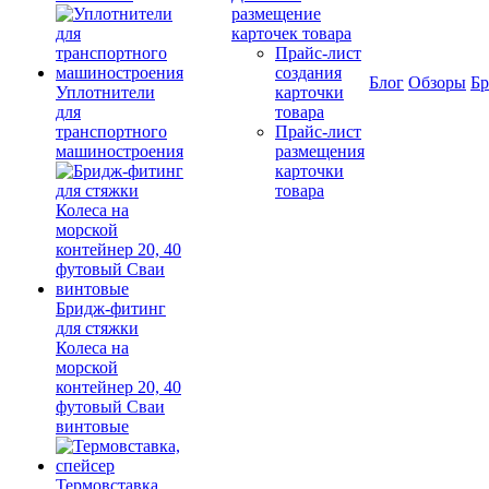
размещение
карточек товара
Прайс-лист
создания
Блог
Обзоры
Б
Уплотнители
карточки
для
товара
транспортного
Прайс-лист
машиностроения
размещения
карточки
товара
Бридж-фитинг
для стяжки
Колеса на
морской
контейнер 20, 40
футовый Сваи
винтовые
Термовставка,