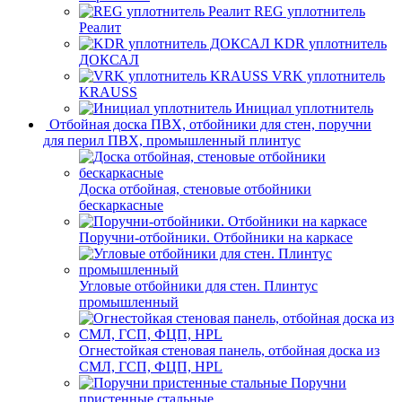
REG уплотнитель
Реалит
KDR уплотнитель
ДОКСАЛ
VRK уплотнитель
KRAUSS
Инициал уплотнитель
Отбойная доска ПВХ, отбойники для стен, поручни
для перил ПВХ, промышленный плинтус
Доска отбойная, стеновые отбойники
бескаркасные
Поручни-отбойники. Отбойники на каркасе
Угловые отбойники для стен. Плинтус
промышленный
Огнестойкая стеновая панель, отбойная доска из
СМЛ, ГСП, ФЦП, HPL
Поручни
пристенные стальные