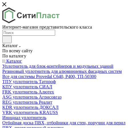
Интернет-магазин представительского класса
Каталог
По всему сайту
По каталогу
Каталог
Уплотнитель для блок-контейнеров и модульных зданий
Резиновый уплотнитель для алюминиевых фасадных систем
Все для системы Provedal С640, Р400, ТП-50300
ТПУ уплотнитель Татпроф
КПУ уплотнитель СИАЛ
FRK уплотнитель Алютех
ASG уплотнитель Агрисовгаз
REG уплотнитель Реалит
KDR уплотнитель ДОКСАЛ
VRK уплотнитель KRAUSS
Инициал уплотнитель
Отбойная доска ПВХ, отбойники для стен, поручни для перил
ПВХ, промышленный плинтус