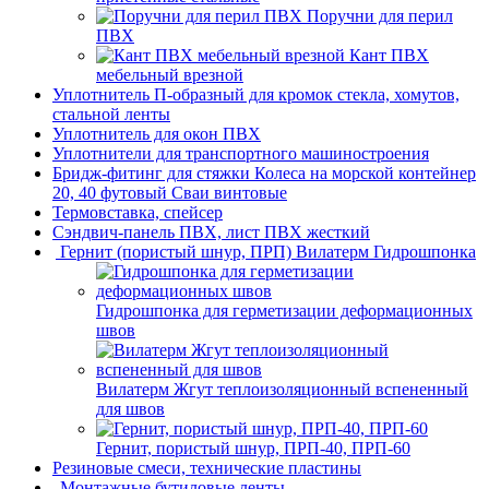
Поручни для перил
ПВХ
Кант ПВХ
мебельный врезной
Уплотнитель П-образный для кромок стекла, хомутов,
стальной ленты
Уплотнитель для окон ПВХ
Уплотнители для транспортного машиностроения
Бридж-фитинг для стяжки Колеса на морской контейнер
20, 40 футовый Сваи винтовые
Термовставка, спейсер
Сэндвич-панель ПВХ, лист ПВХ жесткий
Гернит (пористый шнур, ПРП) Вилатерм Гидрошпонка
Гидрошпонка для герметизации деформационных
швов
Вилатерм Жгут теплоизоляционный вспененный
для швов
Гернит, пористый шнур, ПРП-40, ПРП-60
Резиновые смеси, технические пластины
Монтажные бутиловые ленты