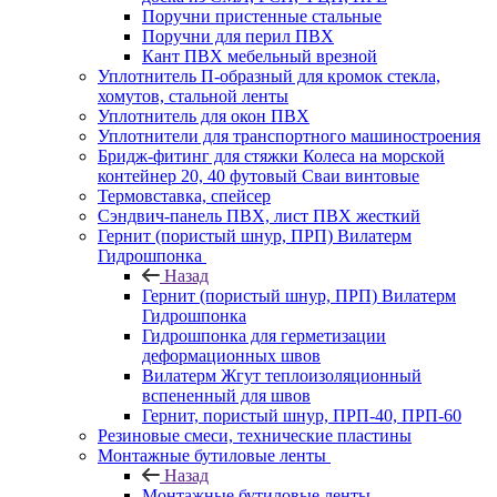
Поручни пристенные стальные
Поручни для перил ПВХ
Кант ПВХ мебельный врезной
Уплотнитель П-образный для кромок стекла,
хомутов, стальной ленты
Уплотнитель для окон ПВХ
Уплотнители для транспортного машиностроения
Бридж-фитинг для стяжки Колеса на морской
контейнер 20, 40 футовый Сваи винтовые
Термовставка, спейсер
Сэндвич-панель ПВХ, лист ПВХ жесткий
Гернит (пористый шнур, ПРП) Вилатерм
Гидрошпонка
Назад
Гернит (пористый шнур, ПРП) Вилатерм
Гидрошпонка
Гидрошпонка для герметизации
деформационных швов
Вилатерм Жгут теплоизоляционный
вспененный для швов
Гернит, пористый шнур, ПРП-40, ПРП-60
Резиновые смеси, технические пластины
Монтажные бутиловые ленты
Назад
Монтажные бутиловые ленты