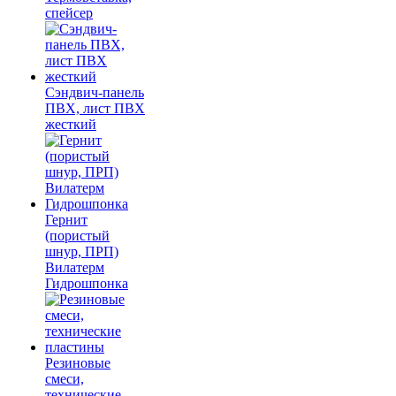
спейсер
Сэндвич-панель
ПВХ, лист ПВХ
жесткий
Гернит
(пористый
шнур, ПРП)
Вилатерм
Гидрошпонка
Резиновые
смеси,
технические