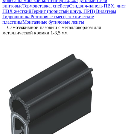
Колеса на морской контейнер 20, 40 футовый Сваи
винтовые
Термовставка, спейсер
Сэндвич-панель ПВХ, лист
ПВХ жесткий
Гернит (пористый шнур, ПРП) Вилатерм
Гидрошпонка
Резиновые смеси, технические
пластины
Монтажные бутиловые ленты
—
Самозажимной пазовый с металлокордом для
металлической кромки 1-3,5 мм