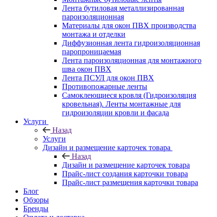
Лента бутиловая металлизированная
пароизоляционная
Материалы для окон ПВХ производства
монтажа и отделки
Диффузионная лента гидроизоляционная
паропроницаемая
Лента пароизоляционная для монтажного
шва окон ПВХ
Лента ПСУЛ для окон ПВХ
Противопожарные ленты
Самоклеющиеся кровля (Гидроизоляция
кровельная). Ленты монтажные для
гидроизоляции кровли и фасада
Услуги
Назад
Услуги
Дизайн и размещение карточек товара
Назад
Дизайн и размещение карточек товара
Прайс-лист создания карточки товара
Прайс-лист размещения карточки товара
Блог
Обзоры
Бренды