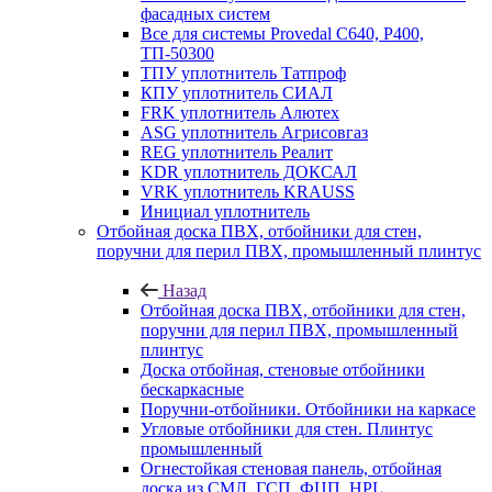
фасадных систем
Все для системы Provedal С640, Р400,
ТП-50300
ТПУ уплотнитель Татпроф
КПУ уплотнитель СИАЛ
FRK уплотнитель Алютех
ASG уплотнитель Агрисовгаз
REG уплотнитель Реалит
KDR уплотнитель ДОКСАЛ
VRK уплотнитель KRAUSS
Инициал уплотнитель
Отбойная доска ПВХ, отбойники для стен,
поручни для перил ПВХ, промышленный плинтус
Назад
Отбойная доска ПВХ, отбойники для стен,
поручни для перил ПВХ, промышленный
плинтус
Доска отбойная, стеновые отбойники
бескаркасные
Поручни-отбойники. Отбойники на каркасе
Угловые отбойники для стен. Плинтус
промышленный
Огнестойкая стеновая панель, отбойная
доска из СМЛ, ГСП, ФЦП, HPL