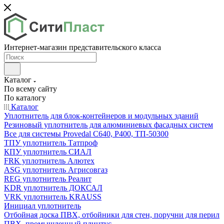
Интернет-магазин представительского класса
Каталог
По всему сайту
По каталогу
Каталог
Уплотнитель для блок-контейнеров и модульных зданий
Резиновый уплотнитель для алюминиевых фасадных систем
Все для системы Provedal С640, Р400, ТП-50300
ТПУ уплотнитель Татпроф
КПУ уплотнитель СИАЛ
FRK уплотнитель Алютех
ASG уплотнитель Агрисовгаз
REG уплотнитель Реалит
KDR уплотнитель ДОКСАЛ
VRK уплотнитель KRAUSS
Инициал уплотнитель
Отбойная доска ПВХ, отбойники для стен, поручни для перил
ПВХ, промышленный плинтус