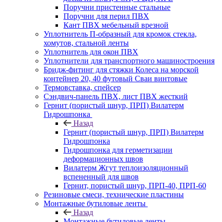
Поручни пристенные стальные
Поручни для перил ПВХ
Кант ПВХ мебельный врезной
Уплотнитель П-образный для кромок стекла,
хомутов, стальной ленты
Уплотнитель для окон ПВХ
Уплотнители для транспортного машиностроения
Бридж-фитинг для стяжки Колеса на морской
контейнер 20, 40 футовый Сваи винтовые
Термовставка, спейсер
Сэндвич-панель ПВХ, лист ПВХ жесткий
Гернит (пористый шнур, ПРП) Вилатерм
Гидрошпонка
Назад
Гернит (пористый шнур, ПРП) Вилатерм
Гидрошпонка
Гидрошпонка для герметизации
деформационных швов
Вилатерм Жгут теплоизоляционный
вспененный для швов
Гернит, пористый шнур, ПРП-40, ПРП-60
Резиновые смеси, технические пластины
Монтажные бутиловые ленты
Назад
Монтажные бутиловые ленты