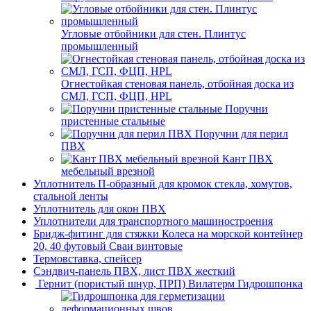
Угловые отбойники для стен. Плинтус
промышленный
Огнестойкая стеновая панель, отбойная доска из
СМЛ, ГСП, ФЦП, HPL
Поручни
пристенные стальные
Поручни для перил
ПВХ
Кант ПВХ
мебельный врезной
Уплотнитель П-образный для кромок стекла, хомутов,
стальной ленты
Уплотнитель для окон ПВХ
Уплотнители для транспортного машиностроения
Бридж-фитинг для стяжки Колеса на морской контейнер
20, 40 футовый Сваи винтовые
Термовставка, спейсер
Сэндвич-панель ПВХ, лист ПВХ жесткий
Гернит (пористый шнур, ПРП) Вилатерм Гидрошпонка