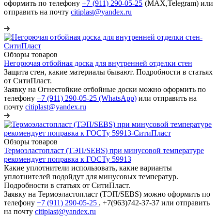
оформить по телефону
+7 (911) 290-05-25
(МАХ,Telegram) или
отправить на почту
citiplast@yandex.ru
Обзоры товаров
Негорючая отбойная доска для внутренней отделки стен
Защита стен, какие материалы бывают. Подробности в статьях
от СитиПласт.
Заявку на Огнестойкие отбойные доски можно оформить по
телефону
+7 (911) 290-05-25 (WhatsApp)
или отправить на
почту
citiplast@yandex.ru
Обзоры товаров
Термоэластопласт (ТЭП/SEBS) при минусовой температуре
рекомендует поправка к ГОСТу 59913
Какие уплотнители использовать, какие варианты
уплотнителей подойдут для минусовых температур.
Подробности в статьях от СитиПласт.
Заявку на Термоэластопласт (ТЭП/SEBS) можно оформить по
телефону
+7 (911) 290-05-25
, +7(963)742-37-37 или отправить
на почту
citiplast@yandex.ru