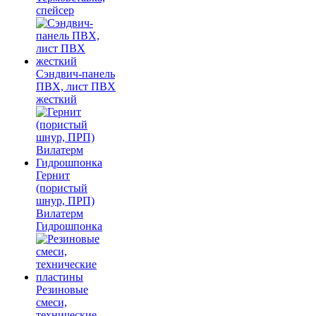
спейсер
Сэндвич-панель
ПВХ, лист ПВХ
жесткий
Гернит
(пористый
шнур, ПРП)
Вилатерм
Гидрошпонка
Резиновые
смеси,
технические