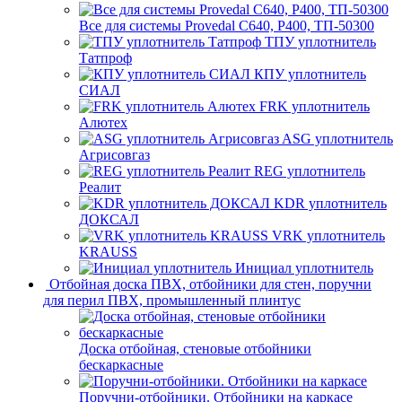
Все для системы Provedal С640, Р400, ТП-50300
ТПУ уплотнитель
Татпроф
КПУ уплотнитель
СИАЛ
FRK уплотнитель
Алютех
ASG уплотнитель
Агрисовгаз
REG уплотнитель
Реалит
KDR уплотнитель
ДОКСАЛ
VRK уплотнитель
KRAUSS
Инициал уплотнитель
Отбойная доска ПВХ, отбойники для стен, поручни
для перил ПВХ, промышленный плинтус
Доска отбойная, стеновые отбойники
бескаркасные
Поручни-отбойники. Отбойники на каркасе