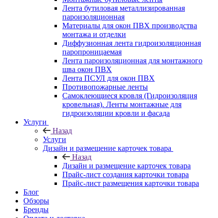
Лента бутиловая металлизированная
пароизоляционная
Материалы для окон ПВХ производства
монтажа и отделки
Диффузионная лента гидроизоляционная
паропроницаемая
Лента пароизоляционная для монтажного
шва окон ПВХ
Лента ПСУЛ для окон ПВХ
Противопожарные ленты
Самоклеющиеся кровля (Гидроизоляция
кровельная). Ленты монтажные для
гидроизоляции кровли и фасада
Услуги
Назад
Услуги
Дизайн и размещение карточек товара
Назад
Дизайн и размещение карточек товара
Прайс-лист создания карточки товара
Прайс-лист размещения карточки товара
Блог
Обзоры
Бренды