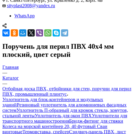
г. Санкт-Петербург, ул. Крыленко д. 2, корп. 4Б
sityplast2008@yandex.ru
WhatsApp
Поручень для перил ПВХ 40х4 мм
плоский, цвет серый
Главная
—
Каталог
—
Отбойная доска ПВХ, отбойники для стен, поручни для перил
ПВХ, промышленный плинтус
Уплотнитель для блок-контейнеров и модульных
зданий
Резиновый уплотнитель для алюминиевых фасадных
систем
Уплотнитель П-образный для кромок стекла, хомутов,
стальной ленты
Уплотнитель для окон ПВХ
Уплотнители для
транспортного машиностроения
Бридж-фитинг для стяжки
Колеса на морской контейнер 20, 40 футовый Сваи
винтовые
Термовставка, спейсер
Сэндвич-панель ПВХ, лист