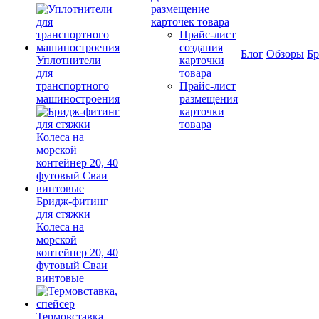
размещение
карточек товара
Прайс-лист
создания
Блог
Обзоры
Б
Уплотнители
карточки
для
товара
транспортного
Прайс-лист
машиностроения
размещения
карточки
товара
Бридж-фитинг
для стяжки
Колеса на
морской
контейнер 20, 40
футовый Сваи
винтовые
Термовставка,