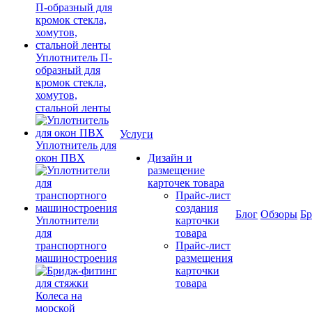
Уплотнитель П-
образный для
кромок стекла,
хомутов,
стальной ленты
Услуги
Уплотнитель для
окон ПВХ
Дизайн и
размещение
карточек товара
Прайс-лист
создания
Блог
Обзоры
Б
Уплотнители
карточки
для
товара
транспортного
Прайс-лист
машиностроения
размещения
карточки
товара