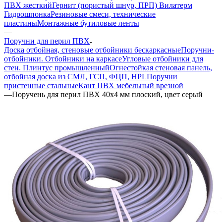
ПВХ жесткий
Гернит (пористый шнур, ПРП) Вилатерм
Гидрошпонка
Резиновые смеси, технические
пластины
Монтажные бутиловые ленты
—
Поручни для перил ПВХ
Доска отбойная, стеновые отбойники бескаркасные
Поручни-
отбойники. Отбойники на каркасе
Угловые отбойники для
стен. Плинтус промышленный
Огнестойкая стеновая панель,
отбойная доска из СМЛ, ГСП, ФЦП, HPL
Поручни
пристенные стальные
Кант ПВХ мебельный врезной
—
Поручень для перил ПВХ 40х4 мм плоский, цвет серый