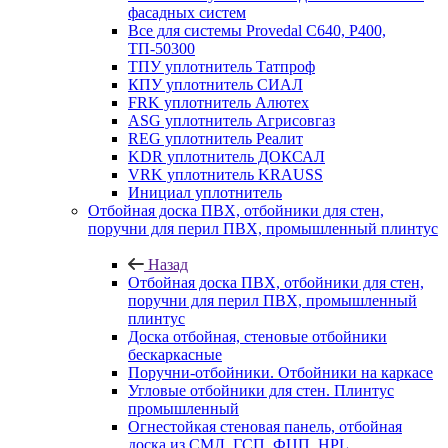
фасадных систем
Все для системы Provedal С640, Р400,
ТП-50300
ТПУ уплотнитель Татпроф
КПУ уплотнитель СИАЛ
FRK уплотнитель Алютех
ASG уплотнитель Агрисовгаз
REG уплотнитель Реалит
KDR уплотнитель ДОКСАЛ
VRK уплотнитель KRAUSS
Инициал уплотнитель
Отбойная доска ПВХ, отбойники для стен,
поручни для перил ПВХ, промышленный плинтус
Назад
Отбойная доска ПВХ, отбойники для стен,
поручни для перил ПВХ, промышленный
плинтус
Доска отбойная, стеновые отбойники
бескаркасные
Поручни-отбойники. Отбойники на каркасе
Угловые отбойники для стен. Плинтус
промышленный
Огнестойкая стеновая панель, отбойная
доска из СМЛ, ГСП, ФЦП, HPL