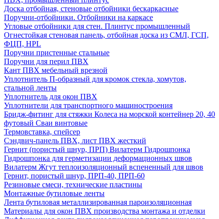
Доска отбойная, стеновые отбойники бескаркасные
Поручни-отбойники. Отбойники на каркасе
Угловые отбойники для стен. Плинтус промышленный
Огнестойкая стеновая панель, отбойная доска из СМЛ, ГСП,
ФЦП, HPL
Поручни пристенные стальные
Поручни для перил ПВХ
Кант ПВХ мебельный врезной
Уплотнитель П-образный для кромок стекла, хомутов,
стальной ленты
Уплотнитель для окон ПВХ
Уплотнители для транспортного машиностроения
Бридж-фитинг для стяжки Колеса на морской контейнер 20, 40
футовый Сваи винтовые
Термовставка, спейсер
Сэндвич-панель ПВХ, лист ПВХ жесткий
Гернит (пористый шнур, ПРП) Вилатерм Гидрошпонка
Гидрошпонка для герметизации деформационных швов
Вилатерм Жгут теплоизоляционный вспененный для швов
Гернит, пористый шнур, ПРП-40, ПРП-60
Резиновые смеси, технические пластины
Монтажные бутиловые ленты
Лента бутиловая металлизированная пароизоляционная
Материалы для окон ПВХ производства монтажа и отделки