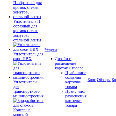
Уплотнитель П-
образный для
кромок стекла,
хомутов,
стальной ленты
Услуги
Уплотнитель для
окон ПВХ
Дизайн и
размещение
карточек товара
Прайс-лист
создания
Блог
Обзоры
Б
Уплотнители
карточки
для
товара
транспортного
Прайс-лист
машиностроения
размещения
карточки
товара