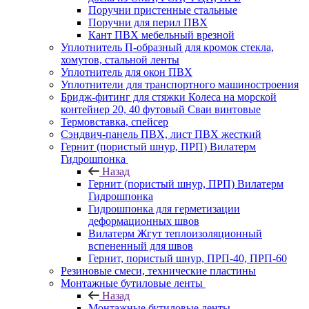
Поручни пристенные стальные
Поручни для перил ПВХ
Кант ПВХ мебельный врезной
Уплотнитель П-образный для кромок стекла,
хомутов, стальной ленты
Уплотнитель для окон ПВХ
Уплотнители для транспортного машиностроения
Бридж-фитинг для стяжки Колеса на морской
контейнер 20, 40 футовый Сваи винтовые
Термовставка, спейсер
Сэндвич-панель ПВХ, лист ПВХ жесткий
Гернит (пористый шнур, ПРП) Вилатерм
Гидрошпонка
Назад
Гернит (пористый шнур, ПРП) Вилатерм
Гидрошпонка
Гидрошпонка для герметизации
деформационных швов
Вилатерм Жгут теплоизоляционный
вспененный для швов
Гернит, пористый шнур, ПРП-40, ПРП-60
Резиновые смеси, технические пластины
Монтажные бутиловые ленты
Назад
Монтажные бутиловые ленты