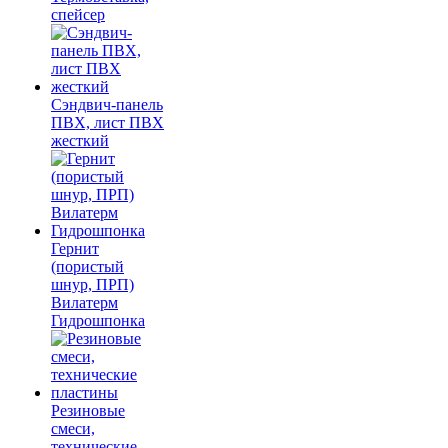
спейсер
Сэндвич-панель
ПВХ, лист ПВХ
жесткий
Гернит
(пористый
шнур, ПРП)
Вилатерм
Гидрошпонка
Резиновые
смеси,
технические