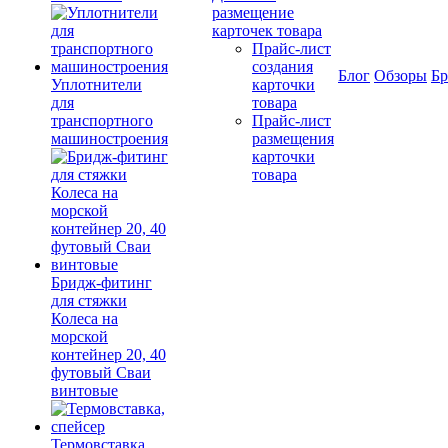
размещение
карточек товара
Прайс-лист
создания
Блог
Обзоры
Б
Уплотнители
карточки
для
товара
транспортного
Прайс-лист
машиностроения
размещения
карточки
товара
Бридж-фитинг
для стяжки
Колеса на
морской
контейнер 20, 40
футовый Сваи
винтовые
Термовставка,