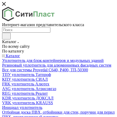
Интернет-магазин представительского класса
Каталог
По всему сайту
По каталогу
Каталог
Уплотнитель для блок-контейнеров и модульных зданий
Резиновый уплотнитель для алюминиевых фасадных систем
Все для системы Provedal С640, Р400, ТП-50300
ТПУ уплотнитель Татпроф
КПУ уплотнитель СИАЛ
FRK уплотнитель Алютех
ASG уплотнитель Агрисовгаз
REG уплотнитель Реалит
KDR уплотнитель ДОКСАЛ
VRK уплотнитель KRAUSS
Инициал уплотнитель
Отбойная доска ПВХ, отбойники для стен, поручни для перил
ПВХ, промышленный плинтус