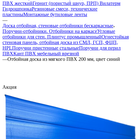
ПВХ жесткий
Гернит (пористый шнур, ПРП) Вилатерм
Гидрошпонка
Резиновые смеси, технические
пластины
Монтажные бутиловые ленты
—
Доска отбойная, стеновые отбойники бескаркасные
Поручни-отбойники. Отбойники на каркасе
Угловые
отбойники для стен. Плинтус промышленный
Огнестойкая
стеновая панель, отбойная доска из СМЛ, ГСП, ФЦП,
HPL
Поручни пристенные стальные
Поручни для перил
ПВХ
Кант ПВХ мебельный врезной
—
Отбойная доска из мягкого ПВХ 200 мм, цвет синий
Акция