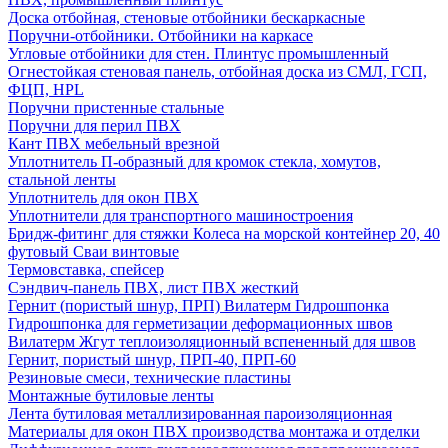
Доска отбойная, стеновые отбойники бескаркасные
Поручни-отбойники. Отбойники на каркасе
Угловые отбойники для стен. Плинтус промышленный
Огнестойкая стеновая панель, отбойная доска из СМЛ, ГСП,
ФЦП, HPL
Поручни пристенные стальные
Поручни для перил ПВХ
Кант ПВХ мебельный врезной
Уплотнитель П-образный для кромок стекла, хомутов,
стальной ленты
Уплотнитель для окон ПВХ
Уплотнители для транспортного машиностроения
Бридж-фитинг для стяжки Колеса на морской контейнер 20, 40
футовый Сваи винтовые
Термовставка, спейсер
Сэндвич-панель ПВХ, лист ПВХ жесткий
Гернит (пористый шнур, ПРП) Вилатерм Гидрошпонка
Гидрошпонка для герметизации деформационных швов
Вилатерм Жгут теплоизоляционный вспененный для швов
Гернит, пористый шнур, ПРП-40, ПРП-60
Резиновые смеси, технические пластины
Монтажные бутиловые ленты
Лента бутиловая металлизированная пароизоляционная
Материалы для окон ПВХ производства монтажа и отделки