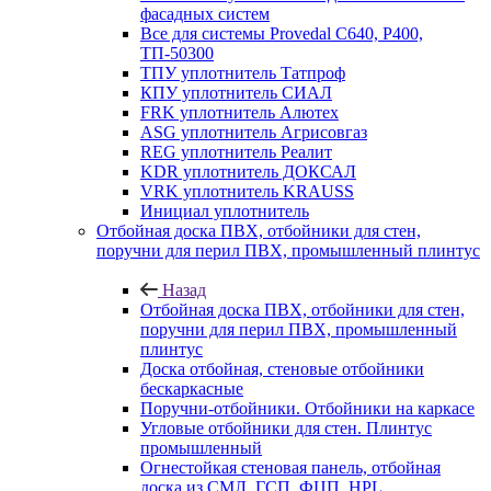
фасадных систем
Все для системы Provedal С640, Р400,
ТП-50300
ТПУ уплотнитель Татпроф
КПУ уплотнитель СИАЛ
FRK уплотнитель Алютех
ASG уплотнитель Агрисовгаз
REG уплотнитель Реалит
KDR уплотнитель ДОКСАЛ
VRK уплотнитель KRAUSS
Инициал уплотнитель
Отбойная доска ПВХ, отбойники для стен,
поручни для перил ПВХ, промышленный плинтус
Назад
Отбойная доска ПВХ, отбойники для стен,
поручни для перил ПВХ, промышленный
плинтус
Доска отбойная, стеновые отбойники
бескаркасные
Поручни-отбойники. Отбойники на каркасе
Угловые отбойники для стен. Плинтус
промышленный
Огнестойкая стеновая панель, отбойная
доска из СМЛ, ГСП, ФЦП, HPL