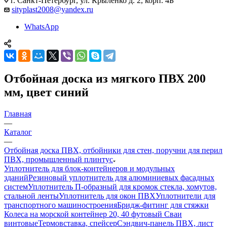
г. Санкт-Петербург, ул. Крыленко д. 2, корп. 4Б
sityplast2008@yandex.ru
WhatsApp
Отбойная доска из мягкого ПВХ 200
мм, цвет синий
Главная
—
Каталог
—
Отбойная доска ПВХ, отбойники для стен, поручни для перил
ПВХ, промышленный плинтус
Уплотнитель для блок-контейнеров и модульных
зданий
Резиновый уплотнитель для алюминиевых фасадных
систем
Уплотнитель П-образный для кромок стекла, хомутов,
стальной ленты
Уплотнитель для окон ПВХ
Уплотнители для
транспортного машиностроения
Бридж-фитинг для стяжки
Колеса на морской контейнер 20, 40 футовый Сваи
винтовые
Термовставка, спейсер
Сэндвич-панель ПВХ, лист