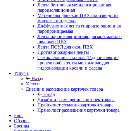
Лента бутиловая металлизированная
пароизоляционная
Материалы для окон ПВХ производства
монтажа и отделки
Диффузионная лента гидроизоляционная
паропроницаемая
Лента пароизоляционная для монтажного
шва окон ПВХ
Лента ПСУЛ для окон ПВХ
Противопожарные ленты
Самоклеющиеся кровля (Гидроизоляция
кровельная). Ленты монтажные для
гидроизоляции кровли и фасада
Услуги
Назад
Услуги
Дизайн и размещение карточек товара
Назад
Дизайн и размещение карточек товара
Прайс-лист создания карточки товара
Прайс-лист размещения карточки товара
Блог
Обзоры
Бренды