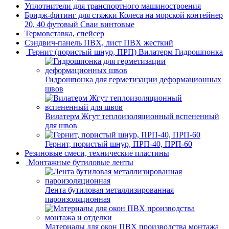
Уплотнители для транспортного машиностроения
Бридж-фитинг для стяжки Колеса на морской контейнер
20, 40 футовый Сваи винтовые
Термовставка, спейсер
Сэндвич-панель ПВХ, лист ПВХ жесткий
Гернит (пористый шнур, ПРП) Вилатерм Гидрошпонка
Гидрошпонка для герметизации деформационных
швов
Вилатерм Жгут теплоизоляционный вспененный
для швов
Гернит, пористый шнур, ПРП-40, ПРП-60
Резиновые смеси, технические пластины
Монтажные бутиловые ленты
Лента бутиловая металлизированная
пароизоляционная
Материалы для окон ПВХ производства монтажа