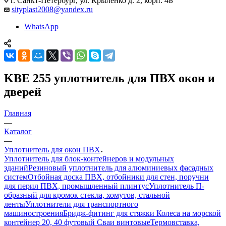
г. Санкт-Петербург, ул. Крыленко д. 2, корп. 4Б
sityplast2008@yandex.ru
WhatsApp
KBE 255 уплотнитель для ПВХ окон и
дверей
Главная
—
Каталог
—
Уплотнитель для окон ПВХ
Уплотнитель для блок-контейнеров и модульных
зданий
Резиновый уплотнитель для алюминиевых фасадных
систем
Отбойная доска ПВХ, отбойники для стен, поручни
для перил ПВХ, промышленный плинтус
Уплотнитель П-
образный для кромок стекла, хомутов, стальной
ленты
Уплотнители для транспортного
машиностроения
Бридж-фитинг для стяжки Колеса на морской
контейнер 20, 40 футовый Сваи винтовые
Термовставка,