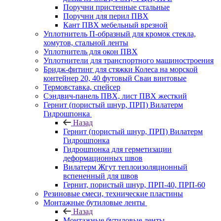
Поручни пристенные стальные
Поручни для перил ПВХ
Кант ПВХ мебельный врезной
Уплотнитель П-образный для кромок стекла,
хомутов, стальной ленты
Уплотнитель для окон ПВХ
Уплотнители для транспортного машиностроения
Бридж-фитинг для стяжки Колеса на морской
контейнер 20, 40 футовый Сваи винтовые
Термовставка, спейсер
Сэндвич-панель ПВХ, лист ПВХ жесткий
Гернит (пористый шнур, ПРП) Вилатерм
Гидрошпонка
Назад
Гернит (пористый шнур, ПРП) Вилатерм
Гидрошпонка
Гидрошпонка для герметизации
деформационных швов
Вилатерм Жгут теплоизоляционный
вспененный для швов
Гернит, пористый шнур, ПРП-40, ПРП-60
Резиновые смеси, технические пластины
Монтажные бутиловые ленты
Назад
Монтажные бутиловые ленты