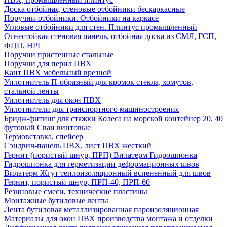
Доска отбойная, стеновые отбойники бескаркасные
Поручни-отбойники. Отбойники на каркасе
Угловые отбойники для стен. Плинтус промышленный
Огнестойкая стеновая панель, отбойная доска из СМЛ, ГСП,
ФЦП, HPL
Поручни пристенные стальные
Поручни для перил ПВХ
Кант ПВХ мебельный врезной
Уплотнитель П-образный для кромок стекла, хомутов,
стальной ленты
Уплотнитель для окон ПВХ
Уплотнители для транспортного машиностроения
Бридж-фитинг для стяжки Колеса на морской контейнер 20, 40
футовый Сваи винтовые
Термовставка, спейсер
Сэндвич-панель ПВХ, лист ПВХ жесткий
Гернит (пористый шнур, ПРП) Вилатерм Гидрошпонка
Гидрошпонка для герметизации деформационных швов
Вилатерм Жгут теплоизоляционный вспененный для швов
Гернит, пористый шнур, ПРП-40, ПРП-60
Резиновые смеси, технические пластины
Монтажные бутиловые ленты
Лента бутиловая металлизированная пароизоляционная
Материалы для окон ПВХ производства монтажа и отделки