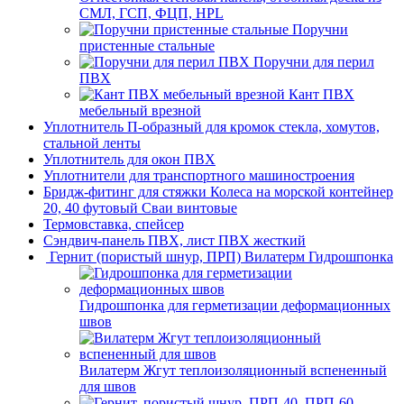
СМЛ, ГСП, ФЦП, HPL
Поручни
пристенные стальные
Поручни для перил
ПВХ
Кант ПВХ
мебельный врезной
Уплотнитель П-образный для кромок стекла, хомутов,
стальной ленты
Уплотнитель для окон ПВХ
Уплотнители для транспортного машиностроения
Бридж-фитинг для стяжки Колеса на морской контейнер
20, 40 футовый Сваи винтовые
Термовставка, спейсер
Сэндвич-панель ПВХ, лист ПВХ жесткий
Гернит (пористый шнур, ПРП) Вилатерм Гидрошпонка
Гидрошпонка для герметизации деформационных
швов
Вилатерм Жгут теплоизоляционный вспененный
для швов