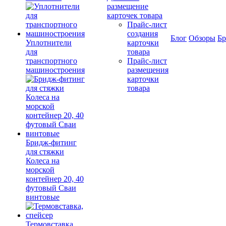
размещение
карточек товара
Прайс-лист
создания
Блог
Обзоры
Б
Уплотнители
карточки
для
товара
транспортного
Прайс-лист
машиностроения
размещения
карточки
товара
Бридж-фитинг
для стяжки
Колеса на
морской
контейнер 20, 40
футовый Сваи
винтовые
Термовставка,