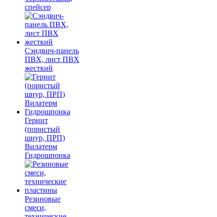
спейсер
Сэндвич-панель
ПВХ, лист ПВХ
жесткий
Гернит
(пористый
шнур, ПРП)
Вилатерм
Гидрошпонка
Резиновые
смеси,
технические