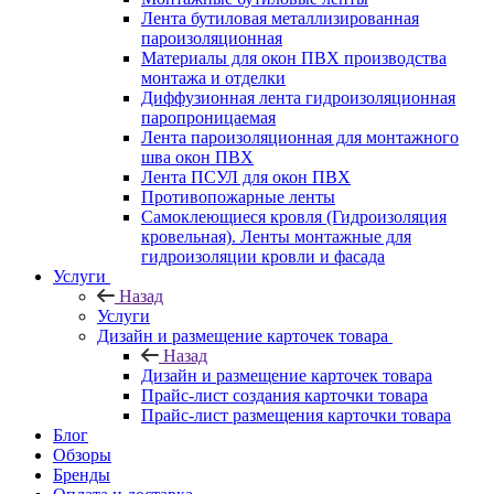
Лента бутиловая металлизированная
пароизоляционная
Материалы для окон ПВХ производства
монтажа и отделки
Диффузионная лента гидроизоляционная
паропроницаемая
Лента пароизоляционная для монтажного
шва окон ПВХ
Лента ПСУЛ для окон ПВХ
Противопожарные ленты
Самоклеющиеся кровля (Гидроизоляция
кровельная). Ленты монтажные для
гидроизоляции кровли и фасада
Услуги
Назад
Услуги
Дизайн и размещение карточек товара
Назад
Дизайн и размещение карточек товара
Прайс-лист создания карточки товара
Прайс-лист размещения карточки товара
Блог
Обзоры
Бренды