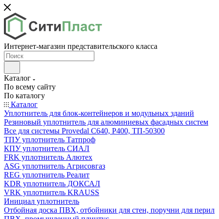
Интернет-магазин представительского класса
Каталог
По всему сайту
По каталогу
Каталог
Уплотнитель для блок-контейнеров и модульных зданий
Резиновый уплотнитель для алюминиевых фасадных систем
Все для системы Provedal С640, Р400, ТП-50300
ТПУ уплотнитель Татпроф
КПУ уплотнитель СИАЛ
FRK уплотнитель Алютех
ASG уплотнитель Агрисовгаз
REG уплотнитель Реалит
KDR уплотнитель ДОКСАЛ
VRK уплотнитель KRAUSS
Инициал уплотнитель
Отбойная доска ПВХ, отбойники для стен, поручни для перил
ПВХ, промышленный плинтус