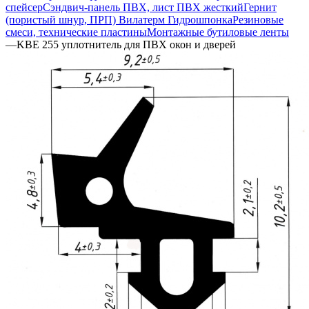
спейсер
Сэндвич-панель ПВХ, лист ПВХ жесткий
Гернит
(пористый шнур, ПРП) Вилатерм Гидрошпонка
Резиновые
смеси, технические пластины
Монтажные бутиловые ленты
—
KBE 255 уплотнитель для ПВХ окон и дверей