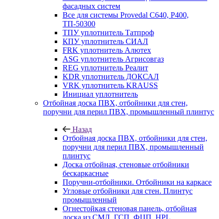
фасадных систем
Все для системы Provedal С640, Р400,
ТП-50300
ТПУ уплотнитель Татпроф
КПУ уплотнитель СИАЛ
FRK уплотнитель Алютех
ASG уплотнитель Агрисовгаз
REG уплотнитель Реалит
KDR уплотнитель ДОКСАЛ
VRK уплотнитель KRAUSS
Инициал уплотнитель
Отбойная доска ПВХ, отбойники для стен,
поручни для перил ПВХ, промышленный плинтус
Назад
Отбойная доска ПВХ, отбойники для стен,
поручни для перил ПВХ, промышленный
плинтус
Доска отбойная, стеновые отбойники
бескаркасные
Поручни-отбойники. Отбойники на каркасе
Угловые отбойники для стен. Плинтус
промышленный
Огнестойкая стеновая панель, отбойная
доска из СМЛ, ГСП, ФЦП, HPL