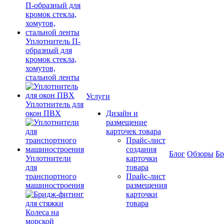
Уплотнитель П-
образный для
кромок стекла,
хомутов,
стальной ленты
Услуги
Уплотнитель для
окон ПВХ
Дизайн и
размещение
карточек товара
Прайс-лист
создания
Блог
Обзоры
Б
Уплотнители
карточки
для
товара
транспортного
Прайс-лист
машиностроения
размещения
карточки
товара