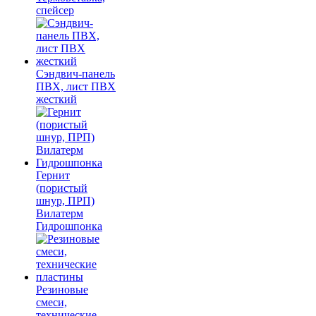
спейсер
Сэндвич-панель
ПВХ, лист ПВХ
жесткий
Гернит
(пористый
шнур, ПРП)
Вилатерм
Гидрошпонка
Резиновые
смеси,
технические