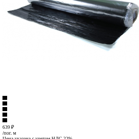
639
₽
/пог. м
Цена указана с учетом НДС 22%