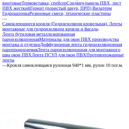
винтовые
Термовставка, спейсер
Сэндвич-панель ПВХ, лист
ПВХ жесткий
Гернит (пористый шнур, ПРП) Вилатерм
Гидрошпонка
Резиновые смеси, технические пластины
—
Самоклеющиеся кровля (Гидроизоляция кровельная). Ленты
монтажные для гидроизоляции кровли и фасада
Лента бутиловая металлизированная
пароизоляционная
Материалы для окон ПВХ производства
монтажа и отделки
Диффузионная лента гидроизоляционная
паропроницаемая
Лента пароизоляционная для монтажного
шва окон ПВХ
Лента ПСУЛ для окон ПВХ
Противопожарные
ленты
—
Кровля самоклеящаяся рулонная 940*1 мм, рулон 10 пог.м.