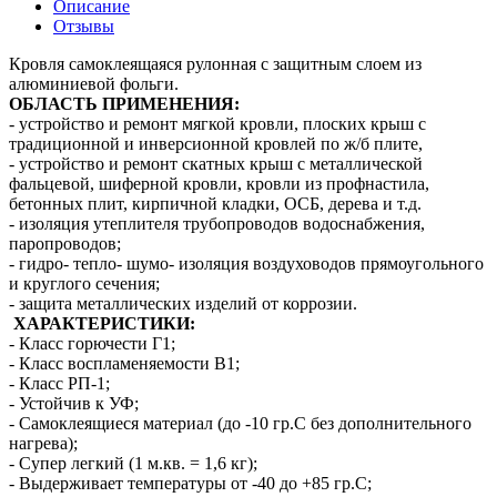
Описание
Отзывы
Кровля самоклеящаяся рулонная с защитным слоем из
алюминиевой фольги.
ОБЛАСТЬ ПРИМЕНЕНИЯ:
- устройство и ремонт мягкой кровли, плоских крыш с
традиционной и инверсионной кровлей по ж/б плите,
- устройство и ремонт скатных крыш с металлической
фальцевой, шиферной кровли, кровли из профнастила,
бетонных плит, кирпичной кладки, ОСБ, дерева и т.д.
- изоляция утеплителя трубопроводов водоснабжения,
паропроводов;
- гидро- тепло- шумо- изоляция воздуховодов прямоугольного
и круглого сечения;
- защита металлических изделий от коррозии.
ХАРАКТЕРИСТИКИ:
- Класс горючести Г1;
- Класс воспламеняемости В1;
- Класс РП-1;
- Устойчив к УФ;
- Самоклеящиеся материал (до -10 гр.С без дополнительного
нагрева);
- Супер легкий (1 м.кв. = 1,6 кг);
- Выдерживает температуры от -40 до +85 гр.С;