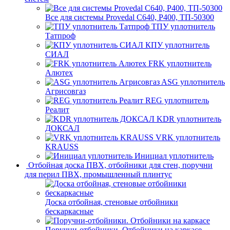
Все для системы Provedal С640, Р400, ТП-50300
ТПУ уплотнитель
Татпроф
КПУ уплотнитель
СИАЛ
FRK уплотнитель
Алютех
ASG уплотнитель
Агрисовгаз
REG уплотнитель
Реалит
KDR уплотнитель
ДОКСАЛ
VRK уплотнитель
KRAUSS
Инициал уплотнитель
Отбойная доска ПВХ, отбойники для стен, поручни
для перил ПВХ, промышленный плинтус
Доска отбойная, стеновые отбойники
бескаркасные
Поручни-отбойники. Отбойники на каркасе