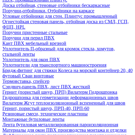
Доска отбойная, стеновые отбойники бескаркасные
Поручни-отбойники. Отбойники на каркасе
Угловые отбойники для стен. Плинтус промышленный
Огнестойкая стеновая панель, отбойная доска из СМЛ, ГСП,
ФЦП, HPL
Поручни пристенные стальные
Поручни для перил ПВХ
Кант ПВХ мебельный врезной
Уплотнитель П-образный для кромок стекла, хомутов,
стальной ленты
Уплотнитель для окон ПВХ
Уплотнители для транспортного машиностроения
Бридж-фитинг для стяжки Колеса на морской контейнер 20, 40
футовый Сваи винтовые
Термовставка, спейсер
Сэндвич-панель ПВХ, лист ПВХ жесткий
Гернит (пористый шнур, ПРП) Вилатерм Гидрошпонка
Гидрошпонка для герметизации деформационных швов
Вилатерм Жгут теплоизоляционный вспененный для швов
Гернит, пористый шнур, ПРП-40, ПРП-60
Резиновые смеси, технические пластины
Монтажные бутиловые ленты
Лента бутиловая металлизированная пароизоляционная
Материалы для окон ПВХ производства монтажа и отделки