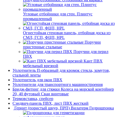
Угловые отбойники для стен. Плинтус
промышленный
Огнестойкая стеновая панель, отбойная доска из
СМЛ, ГСП, ФЦП, HPL
Поручни
пристенные стальные
Поручни для перил
ПВХ
Кант ПВХ
мебельный врезной
Уплотнитель П-образный для кромок стекла, хомутов,
стальной ленты
Уплотнитель для окон ПВХ
Уплотнители для транспортного машиностроения
Бридж-фитинг для стяжки Колеса на морской контейнер
20, 40 футовый Сваи винтовые
Термовставка, спейсер
Сэндвич-панель ПВХ, лист ПВХ жесткий
Гернит (пористый шнур, ПРП) Вилатерм Гидрошпонка