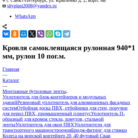
г. Санкт-Петербург, ул. Крыленко д. 2, корп. 4Б
sityplast2008@yandex.ru
WhatsApp
Кровля самоклеящаяся рулонная 940*1
мм, рулон 10 пог.м.
Главная
—
Каталог
—
Монтажные бутиловые ленты
Уплотнитель для блок-контейнеров и модульных
зданий
Резиновый уплотнитель для алюминиевых фасадных
систем
Отбойная доска ПВХ, отбойники для стен, поручни
для перил ПВХ, промышленный плинтус
Уплотнитель П-
образный для кромок стекла, хомутов, стальной
ленты
Уплотнитель для окон ПВХ
Уплотнители для
транспортного машиностроения
Бридж-фитинг для стяжки
Колеса на морской контейнер 20, 40 футовый Сваи