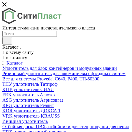
Интернет-магазин представительского класса
Каталог
По всему сайту
По каталогу
Каталог
Уплотнитель для блок-контейнеров и модульных зданий
Резиновый уплотнитель для алюминиевых фасадных систем
Все для системы Provedal С640, Р400, ТП-50300
ТПУ уплотнитель Татпроф
КПУ уплотнитель СИАЛ
FRK уплотнитель Алютех
ASG уплотнитель Агрисовгаз
REG уплотнитель Реалит
KDR уплотнитель ДОКСАЛ
VRK уплотнитель KRAUSS
Инициал уплотнитель
Отбойная доска ПВХ, отбойники для стен, поручни для перил
ПВХ, промышленный плинтус