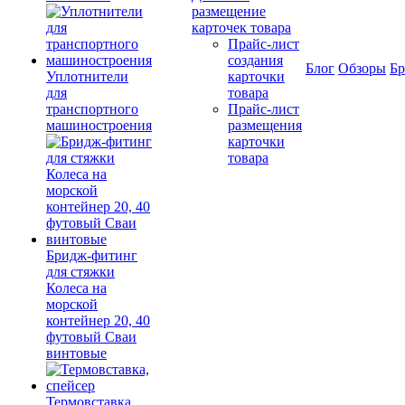
размещение
карточек товара
Прайс-лист
создания
Блог
Обзоры
Б
Уплотнители
карточки
для
товара
транспортного
Прайс-лист
машиностроения
размещения
карточки
товара
Бридж-фитинг
для стяжки
Колеса на
морской
контейнер 20, 40
футовый Сваи
винтовые
Термовставка,