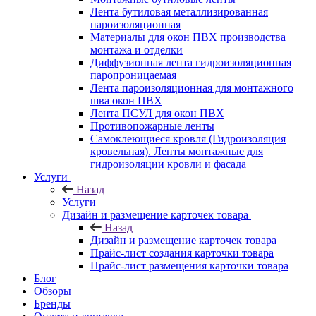
Лента бутиловая металлизированная
пароизоляционная
Материалы для окон ПВХ производства
монтажа и отделки
Диффузионная лента гидроизоляционная
паропроницаемая
Лента пароизоляционная для монтажного
шва окон ПВХ
Лента ПСУЛ для окон ПВХ
Противопожарные ленты
Самоклеющиеся кровля (Гидроизоляция
кровельная). Ленты монтажные для
гидроизоляции кровли и фасада
Услуги
Назад
Услуги
Дизайн и размещение карточек товара
Назад
Дизайн и размещение карточек товара
Прайс-лист создания карточки товара
Прайс-лист размещения карточки товара
Блог
Обзоры
Бренды