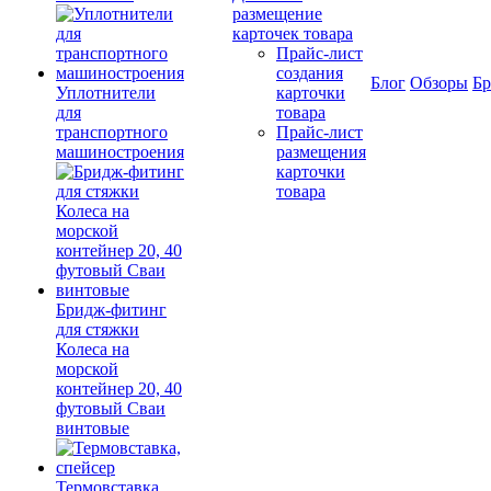
размещение
карточек товара
Прайс-лист
создания
Блог
Обзоры
Б
Уплотнители
карточки
для
товара
транспортного
Прайс-лист
машиностроения
размещения
карточки
товара
Бридж-фитинг
для стяжки
Колеса на
морской
контейнер 20, 40
футовый Сваи
винтовые
Термовставка,