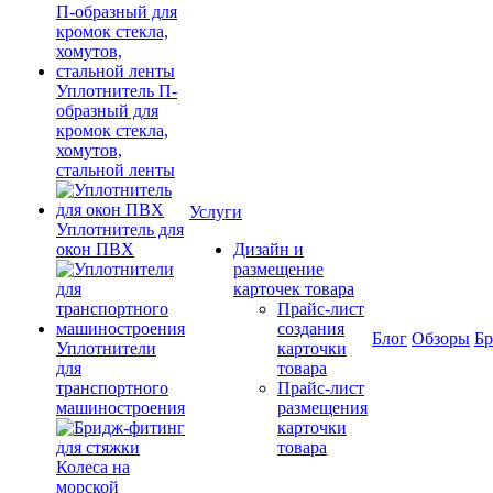
Уплотнитель П-
образный для
кромок стекла,
хомутов,
стальной ленты
Услуги
Уплотнитель для
окон ПВХ
Дизайн и
размещение
карточек товара
Прайс-лист
создания
Блог
Обзоры
Б
Уплотнители
карточки
для
товара
транспортного
Прайс-лист
машиностроения
размещения
карточки
товара