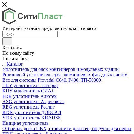
Интернет-магазин представительского класса
Каталог
По всему сайту
По каталогу
Каталог
Уплотнитель для блок-контейнеров и модульных зданий
Резиновый уплотнитель для алюминиевых фасадных систем
Все для системы Provedal С640, Р400, ТП-50300
ТПУ уплотнитель Татпроф
КПУ уплотнитель СИАЛ
FRK уплотнитель Алютех
ASG уплотнитель Агрисовгаз
REG уплотнитель Реалит
KDR уплотнитель ДОКСАЛ
VRK уплотнитель KRAUSS
Инициал уплотнитель
Отбойная доска ПВХ, отбойники для стен, поручни для перил
ПВХ, промышленный плинтус