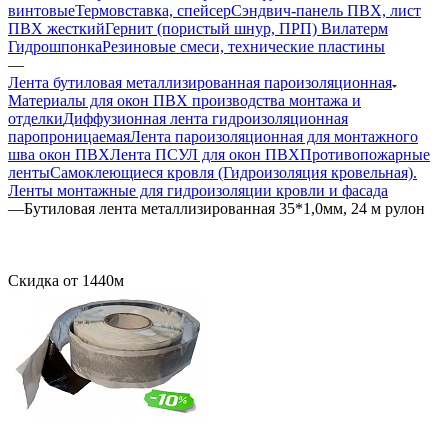
винтовые
Термовставка, спейсер
Сэндвич-панель ПВХ, лист
ПВХ жесткий
Гернит (пористый шнур, ПРП) Вилатерм
Гидрошпонка
Резиновые смеси, технические пластины
—
Лента бутиловая металлизированная пароизоляционная
Материалы для окон ПВХ производства монтажа и
отделки
Диффузионная лента гидроизоляционная
паропроницаемая
Лента пароизоляционная для монтажного
шва окон ПВХ
Лента ПСУЛ для окон ПВХ
Противопожарные
ленты
Самоклеющиеся кровля (Гидроизоляция кровельная).
Ленты монтажные для гидроизоляции кровли и фасада
—
Бутиловая лента металлизированная 35*1,0мм, 24 м рулон
Скидка от 1440м