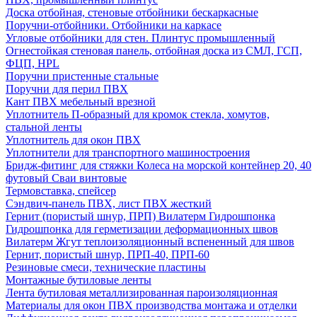
Доска отбойная, стеновые отбойники бескаркасные
Поручни-отбойники. Отбойники на каркасе
Угловые отбойники для стен. Плинтус промышленный
Огнестойкая стеновая панель, отбойная доска из СМЛ, ГСП,
ФЦП, HPL
Поручни пристенные стальные
Поручни для перил ПВХ
Кант ПВХ мебельный врезной
Уплотнитель П-образный для кромок стекла, хомутов,
стальной ленты
Уплотнитель для окон ПВХ
Уплотнители для транспортного машиностроения
Бридж-фитинг для стяжки Колеса на морской контейнер 20, 40
футовый Сваи винтовые
Термовставка, спейсер
Сэндвич-панель ПВХ, лист ПВХ жесткий
Гернит (пористый шнур, ПРП) Вилатерм Гидрошпонка
Гидрошпонка для герметизации деформационных швов
Вилатерм Жгут теплоизоляционный вспененный для швов
Гернит, пористый шнур, ПРП-40, ПРП-60
Резиновые смеси, технические пластины
Монтажные бутиловые ленты
Лента бутиловая металлизированная пароизоляционная
Материалы для окон ПВХ производства монтажа и отделки