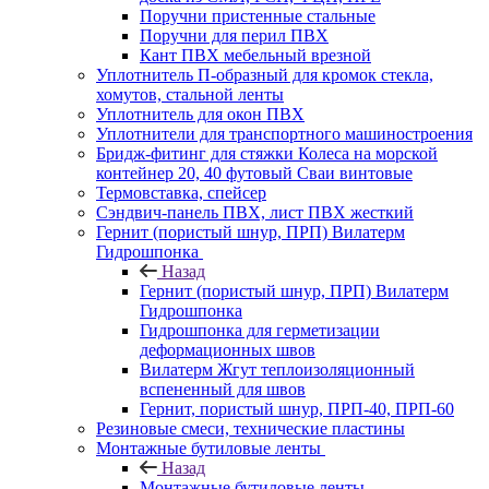
Поручни пристенные стальные
Поручни для перил ПВХ
Кант ПВХ мебельный врезной
Уплотнитель П-образный для кромок стекла,
хомутов, стальной ленты
Уплотнитель для окон ПВХ
Уплотнители для транспортного машиностроения
Бридж-фитинг для стяжки Колеса на морской
контейнер 20, 40 футовый Сваи винтовые
Термовставка, спейсер
Сэндвич-панель ПВХ, лист ПВХ жесткий
Гернит (пористый шнур, ПРП) Вилатерм
Гидрошпонка
Назад
Гернит (пористый шнур, ПРП) Вилатерм
Гидрошпонка
Гидрошпонка для герметизации
деформационных швов
Вилатерм Жгут теплоизоляционный
вспененный для швов
Гернит, пористый шнур, ПРП-40, ПРП-60
Резиновые смеси, технические пластины
Монтажные бутиловые ленты
Назад
Монтажные бутиловые ленты