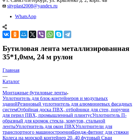
г. Санкт-Петербург, ул. Крыленко д. 2, корп. 4Б
sityplast2008@yandex.ru
WhatsApp
Бутиловая лента металлизированная
35*1,0мм, 24 м рулон
Главная
—
Каталог
—
Монтажные бутиловые ленты
Уплотнитель для блок-контейнеров и модульных
зданий
Резиновый уплотнитель для алюминиевых фасадных
систем
Отбойная доска ПВХ, отбойники для стен, поручни
для перил ПВХ, промышленный плинтус
Уплотнитель П-
образный для кромок стекла, хомутов, стальной
ленты
Уплотнитель для окон ПВХ
Уплотнители для
транспортного машиностроения
Бридж-фитинг для стяжки
Колеса на морской контейнер 20, 40 футовый Сваи