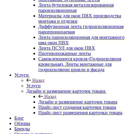
Лента бутиловая металлизированная
пароизоляционная
Материалы для окон ПВХ производства
монтажа и отделки
Диффузионная лента гидроизоляционная
паропроницаемая
Лента пароизоляционная для монтажного
шва окон ПВХ
Лента ПСУЛ для окон ПВХ
Противопожарные ленты
Самоклеющиеся кровля (Гидроизоляция
кровельная). Ленты монтажные для
гидроизоляции кровли и фасада
Услуги
Назад
Услуги
Дизайн и размещение карточек товара
Назад
Дизайн и размещение карточек товара
Прайс-лист создания карточки товара
Прайс-лист размещения карточки товара
Блог
Обзоры
Бренды