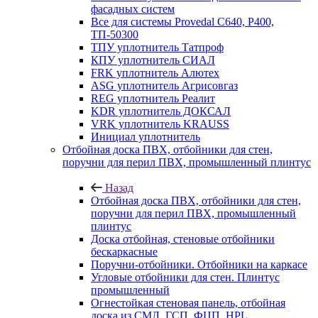
фасадных систем
Все для системы Provedal С640, Р400,
ТП-50300
ТПУ уплотнитель Татпроф
КПУ уплотнитель СИАЛ
FRK уплотнитель Алютех
ASG уплотнитель Агрисовгаз
REG уплотнитель Реалит
KDR уплотнитель ДОКСАЛ
VRK уплотнитель KRAUSS
Инициал уплотнитель
Отбойная доска ПВХ, отбойники для стен,
поручни для перил ПВХ, промышленный плинтус
Назад
Отбойная доска ПВХ, отбойники для стен,
поручни для перил ПВХ, промышленный
плинтус
Доска отбойная, стеновые отбойники
бескаркасные
Поручни-отбойники. Отбойники на каркасе
Угловые отбойники для стен. Плинтус
промышленный
Огнестойкая стеновая панель, отбойная
доска из СМЛ, ГСП, ФЦП, HPL