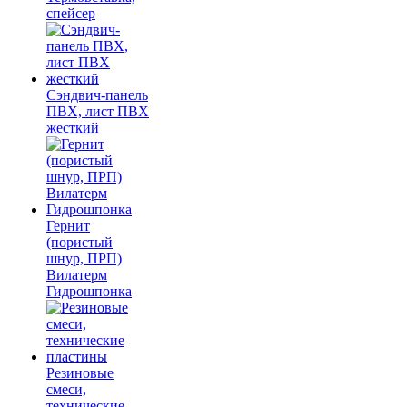
спейсер
Сэндвич-панель
ПВХ, лист ПВХ
жесткий
Гернит
(пористый
шнур, ПРП)
Вилатерм
Гидрошпонка
Резиновые
смеси,
технические