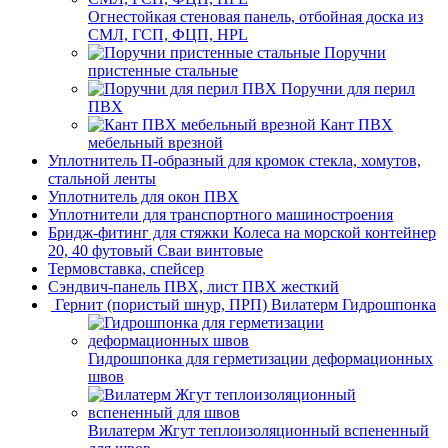
Огнестойкая стеновая панель, отбойная доска из
СМЛ, ГСП, ФЦП, HPL
Поручни
пристенные стальные
Поручни для перил
ПВХ
Кант ПВХ
мебельный врезной
Уплотнитель П-образный для кромок стекла, хомутов,
стальной ленты
Уплотнитель для окон ПВХ
Уплотнители для транспортного машиностроения
Бридж-фитинг для стяжки Колеса на морской контейнер
20, 40 футовый Сваи винтовые
Термовставка, спейсер
Сэндвич-панель ПВХ, лист ПВХ жесткий
Гернит (пористый шнур, ПРП) Вилатерм Гидрошпонка
Гидрошпонка для герметизации деформационных
швов
Вилатерм Жгут теплоизоляционный вспененный