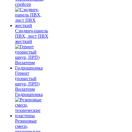
спейсер
Сэндвич-панель
ПВХ, лист ПВХ
жесткий
Гернит
(пористый
шнур, ПРП)
Вилатерм
Гидрошпонка
Резиновые
смеси,
технические