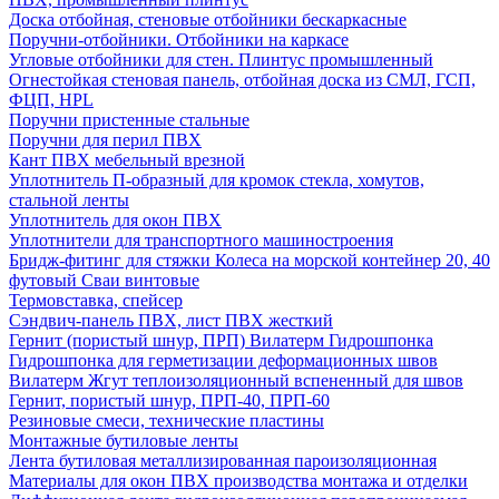
Доска отбойная, стеновые отбойники бескаркасные
Поручни-отбойники. Отбойники на каркасе
Угловые отбойники для стен. Плинтус промышленный
Огнестойкая стеновая панель, отбойная доска из СМЛ, ГСП,
ФЦП, HPL
Поручни пристенные стальные
Поручни для перил ПВХ
Кант ПВХ мебельный врезной
Уплотнитель П-образный для кромок стекла, хомутов,
стальной ленты
Уплотнитель для окон ПВХ
Уплотнители для транспортного машиностроения
Бридж-фитинг для стяжки Колеса на морской контейнер 20, 40
футовый Сваи винтовые
Термовставка, спейсер
Сэндвич-панель ПВХ, лист ПВХ жесткий
Гернит (пористый шнур, ПРП) Вилатерм Гидрошпонка
Гидрошпонка для герметизации деформационных швов
Вилатерм Жгут теплоизоляционный вспененный для швов
Гернит, пористый шнур, ПРП-40, ПРП-60
Резиновые смеси, технические пластины
Монтажные бутиловые ленты
Лента бутиловая металлизированная пароизоляционная
Материалы для окон ПВХ производства монтажа и отделки