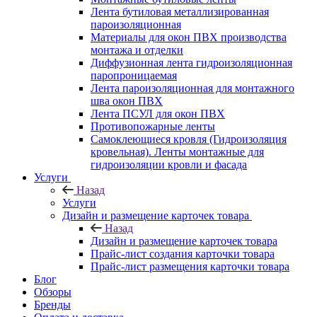
Лента бутиловая металлизированная
пароизоляционная
Материалы для окон ПВХ производства
монтажа и отделки
Диффузионная лента гидроизоляционная
паропроницаемая
Лента пароизоляционная для монтажного
шва окон ПВХ
Лента ПСУЛ для окон ПВХ
Противопожарные ленты
Самоклеющиеся кровля (Гидроизоляция
кровельная). Ленты монтажные для
гидроизоляции кровли и фасада
Услуги
Назад
Услуги
Дизайн и размещение карточек товара
Назад
Дизайн и размещение карточек товара
Прайс-лист создания карточки товара
Прайс-лист размещения карточки товара
Блог
Обзоры
Бренды