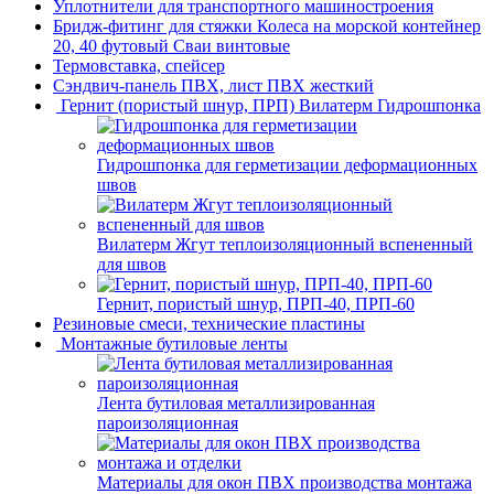
Уплотнители для транспортного машиностроения
Бридж-фитинг для стяжки Колеса на морской контейнер
20, 40 футовый Сваи винтовые
Термовставка, спейсер
Сэндвич-панель ПВХ, лист ПВХ жесткий
Гернит (пористый шнур, ПРП) Вилатерм Гидрошпонка
Гидрошпонка для герметизации деформационных
швов
Вилатерм Жгут теплоизоляционный вспененный
для швов
Гернит, пористый шнур, ПРП-40, ПРП-60
Резиновые смеси, технические пластины
Монтажные бутиловые ленты
Лента бутиловая металлизированная
пароизоляционная
Материалы для окон ПВХ производства монтажа