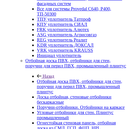
фасадных систем
Все для системы Provedal С640, Р400,
ТП-50300
ТПУ уплотнитель Татпроф
КПУ уплотнитель СИАЛ
FRK уплотнитель Алютех
ASG уплотнитель Агрисовгаз
REG уплотнитель Реалит
KDR уплотнитель ДОКСАЛ
VRK уплотнитель KRAUSS
Инициал уплотнитель
Отбойная доска ПВХ, отбойники для стен,
поручни для перил ПВХ, промышленный плинтус
Назад
Отбойная доска ПВХ, отбойники для стен,
поручни для перил ПВХ, промышленный
плинтус
Доска отбойная, стеновые отбойники
бескаркасные
Поручни-отбойники. Отбойники на каркасе
Угловые отбойники для стен. Плинтус
промышленный
Огнестойкая стеновая панель, отбойная
доска из СМЛ, ГСП, ФЦП, HPL