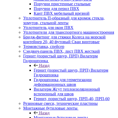
Поручни пристенные стальные
Поручни для перил ПВХ
Кант ПВХ мебельный врезной
Уплотнитель П-образный для кромок стекла,
хомутов, стальной ленты
Уплотнитель для окон ПВХ
Уплотнители для транспортного машиностроения
Бридж-фитинг для стяжки Колеса на морской
контейнер 20, 40 футовый Сваи винтовые
Термовставка, спейсер
Сэндвич-панель ПВХ, лист ПВХ жесткий
Гернит (пористый шнур, ПРП) Вилатерм
Гидрошпонка
Назад
Гернит (пористый шнур, ПРП) Вилатерм
Гидрошпонка
Гидрошпонка для герметизации
деформационных швов
Вилатерм Жгут теплоизоляционный
вспененный для швов
Гернит, пористый шнур, ПРП-40, ПРП-60
Резиновые смеси, технические пластины
Монтажные бутиловые ленты
Назад
Монтажные бутиловые ленты