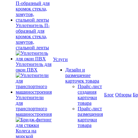
Уплотнитель П-
образный для
кромок стекла,
хомутов,
стальной ленты
Услуги
Уплотнитель для
окон ПВХ
Дизайн и
размещение
карточек товара
Прайс-лист
создания
Блог
Обзоры
Б
Уплотнители
карточки
для
товара
транспортного
Прайс-лист
машиностроения
размещения
карточки
товара