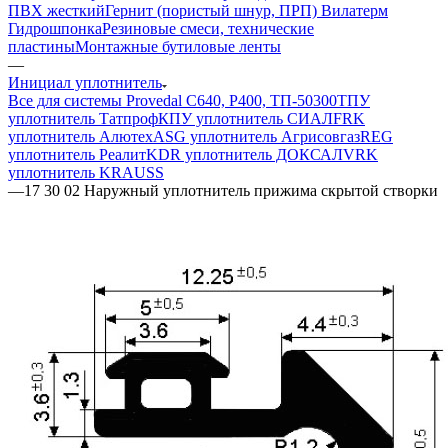
ПВХ жесткий
Гернит (пористый шнур, ПРП) Вилатерм
Гидрошпонка
Резиновые смеси, технические
пластины
Монтажные бутиловые ленты
—
Инициал уплотнитель
Все для системы Provedal С640, Р400, ТП-50300
ТПУ
уплотнитель Татпроф
КПУ уплотнитель СИАЛ
FRK
уплотнитель Алютех
ASG уплотнитель Агрисовгаз
REG
уплотнитель Реалит
KDR уплотнитель ДОКСАЛ
VRK
уплотнитель KRAUSS
—
17 30 02 Наружный уплотнитель прижима скрытой створки