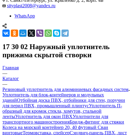
г. Санкт-Петербург, ул. Крыленко д. 2, корп. 4Б
sityplast2008@yandex.ru
WhatsApp
17 30 02 Наружный уплотнитель
прижима скрытой створки
Главная
—
Каталог
—
Резиновый уплотнитель для алюминиевых фасадных систем
Уплотнитель для блок-контейнеров и модульных
зданий
Отбойная доска ПВХ, отбойники для стен, поручни
для перил ПВХ, промышленный плинтус
Уплотнитель П-
образный для кромок стекла, хомутов, стальной
ленты
Уплотнитель для окон ПВХ
Уплотнители для
транспортного машиностроения
Бридж-фитинг для стяжки
Колеса на морской контейнер 20, 40 футовый Сваи
винтовые
Термовставка, спейсер
Сэндвич-панель ПВХ, лист