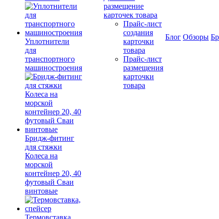
размещение
карточек товара
Прайс-лист
создания
Блог
Обзоры
Б
Уплотнители
карточки
для
товара
транспортного
Прайс-лист
машиностроения
размещения
карточки
товара
Бридж-фитинг
для стяжки
Колеса на
морской
контейнер 20, 40
футовый Сваи
винтовые
Термовставка,