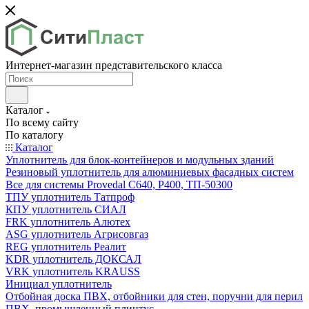
Интернет-магазин представительского класса
Каталог
По всему сайту
По каталогу
Каталог
Уплотнитель для блок-контейнеров и модульных зданий
Резиновый уплотнитель для алюминиевых фасадных систем
Все для системы Provedal С640, Р400, ТП-50300
ТПУ уплотнитель Татпроф
КПУ уплотнитель СИАЛ
FRK уплотнитель Алютех
ASG уплотнитель Агрисовгаз
REG уплотнитель Реалит
KDR уплотнитель ДОКСАЛ
VRK уплотнитель KRAUSS
Инициал уплотнитель
Отбойная доска ПВХ, отбойники для стен, поручни для перил
ПВХ, промышленный плинтус