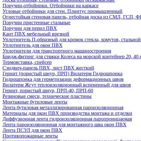
Поручни-отбойники. Отбойники на каркасе
Угловые отбойники для стен. Плинтус промышленный
Огнестойкая стеновая панель, отбойная доска из СМЛ, ГСП, 
Поручни пристенные стальные
Поручни для перил ПВХ
Кант ПВХ мебельный врезной
Уплотнитель П-образный для кромок стекла, хомутов, стально
Уплотнитель для окон ПВХ
Уплотнители для транспортного машиностроения
Бридж-фитинг для стяжки Колеса на морской контейнер 20, 4
Термовставка, спейсер
Сэндвич-панель ПВХ, лист ПВХ жесткий
Гернит (пористый шнур, ПРП) Вилатерм Гидрошпонка
Гидрошпонка для герметизации деформационных швов
Вилатерм Жгут теплоизоляционный вспененный для швов
Гернит, пористый шнур, ПРП-40, ПРП-60
Резиновые смеси, технические пластины
Монтажные бутиловые ленты
Лента бутиловая металлизированная пароизоляционная
Материалы для окон ПВХ производства монтажа и отделки
Диффузионная лента гидроизоляционная паропроницаемая
Лента пароизоляционная для монтажного шва окон ПВХ
Лента ПСУЛ для окон ПВХ
Противопожарные ленты