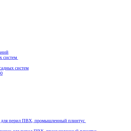
аний
х систем
садных систем
00
ни для перил ПВХ, промышленный плинтус