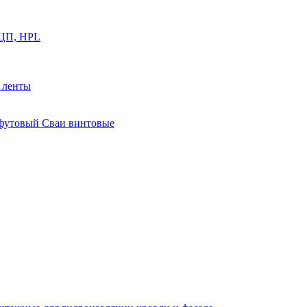
ФЦП, HPL
й ленты
0 футовый Сваи винтовые