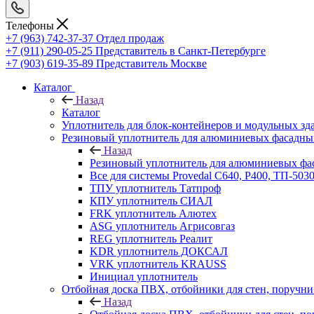
Телефоны
+7 (963) 742-37-37
Отдел продаж
+7 (911) 290-05-25
Представитель в Санкт-Петербурге
+7 (903) 619-35-89
Представитель Москве
Каталог
Назад
Каталог
Уплотнитель для блок-контейнеров и модульных зд
Резиновый уплотнитель для алюминиевых фасадны
Назад
Резиновый уплотнитель для алюминиевых фа
Все для системы Provedal С640, Р400, ТП-503
ТПУ уплотнитель Татпроф
КПУ уплотнитель СИАЛ
FRK уплотнитель Алютех
ASG уплотнитель Агрисовгаз
REG уплотнитель Реалит
KDR уплотнитель ДОКСАЛ
VRK уплотнитель KRAUSS
Инициал уплотнитель
Отбойная доска ПВХ, отбойники для стен, поруч
Назад