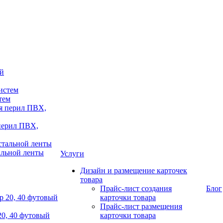
тем
 перил ПВХ,
альной ленты
Услуги
Дизайн и размещение карточек
товара
Прайс-лист создания
Блог
карточки товара
Прайс-лист размещения
20, 40 футовый
карточки товара