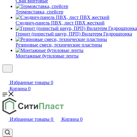
Сваи винтовые
Термовставка, спейсер
Сэндвич-панель ПВХ, лист ПВХ жесткий
Гернит (пористый шнур, ПРП) Вилатерм Гидрошпонка
Резиновые смеси, технические пластины
Монтажные бутиловые ленты
Избранные товары
0
Корзина
0
Избранные товары
0
Корзина
0