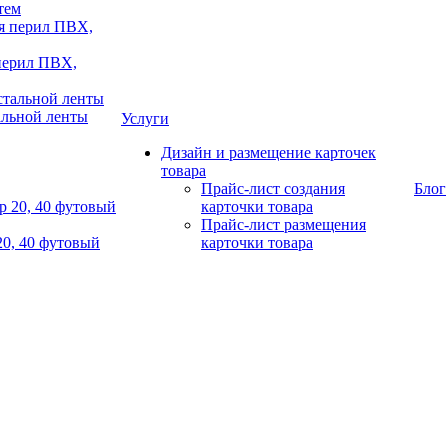
тем
 перил ПВХ,
альной ленты
Услуги
Дизайн и размещение карточек
товара
Прайс-лист создания
Блог
карточки товара
Прайс-лист размещения
20, 40 футовый
карточки товара