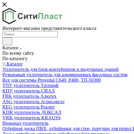
Интернет-магазин представительского класса
Каталог
По всему сайту
По каталогу
Каталог
Уплотнитель для блок-контейнеров и модульных зданий
Резиновый уплотнитель для алюминиевых фасадных систем
Все для системы Provedal С640, Р400, ТП-50300
ТПУ уплотнитель Татпроф
КПУ уплотнитель СИАЛ
FRK уплотнитель Алютех
ASG уплотнитель Агрисовгаз
REG уплотнитель Реалит
KDR уплотнитель ДОКСАЛ
VRK уплотнитель KRAUSS
Инициал уплотнитель
Отбойная доска ПВХ, отбойники для стен, поручни для пери
Доска отбойная, стеновые отбойники бескаркасные