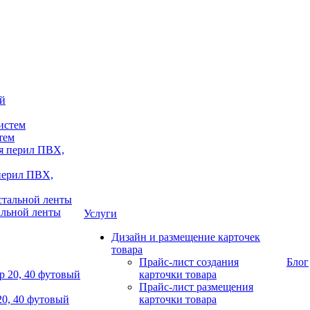
тем
 перил ПВХ,
альной ленты
Услуги
Дизайн и размещение карточек
товара
Прайс-лист создания
Блог
карточки товара
Прайс-лист размещения
20, 40 футовый
карточки товара