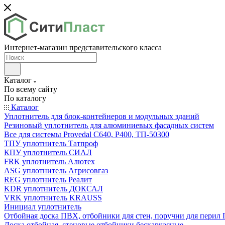
Интернет-магазин представительского класса
Каталог
По всему сайту
По каталогу
Каталог
Уплотнитель для блок-контейнеров и модульных зданий
Резиновый уплотнитель для алюминиевых фасадных систем
Все для системы Provedal С640, Р400, ТП-50300
ТПУ уплотнитель Татпроф
КПУ уплотнитель СИАЛ
FRK уплотнитель Алютех
ASG уплотнитель Агрисовгаз
REG уплотнитель Реалит
KDR уплотнитель ДОКСАЛ
VRK уплотнитель KRAUSS
Инициал уплотнитель
Отбойная доска ПВХ, отбойники для стен, поручни для пери
Доска отбойная, стеновые отбойники бескаркасные