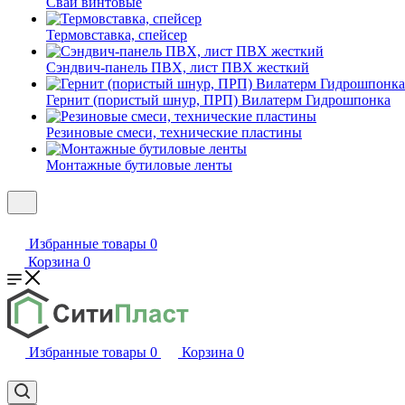
Сваи винтовые
Термовставка, спейсер
Сэндвич-панель ПВХ, лист ПВХ жесткий
Гернит (пористый шнур, ПРП) Вилатерм Гидрошпонка
Резиновые смеси, технические пластины
Монтажные бутиловые ленты
Избранные товары
0
Корзина
0
Избранные товары
0
Корзина
0