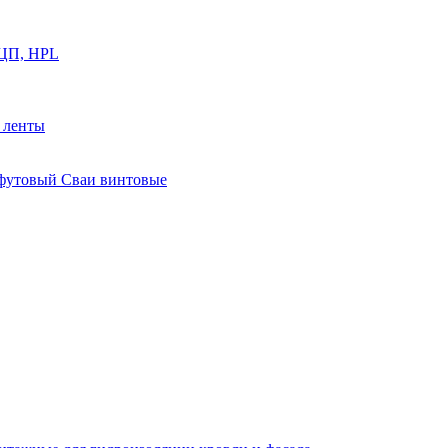
ФЦП, HPL
й ленты
0 футовый Сваи винтовые