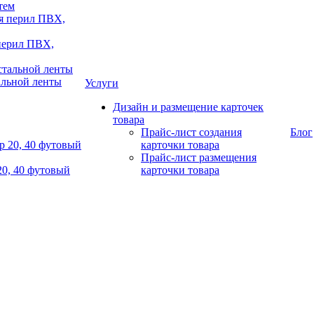
тем
 перил ПВХ,
альной ленты
Услуги
Дизайн и размещение карточек
товара
Прайс-лист создания
Блог
карточки товара
Прайс-лист размещения
20, 40 футовый
карточки товара