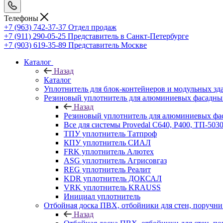
Телефоны
+7 (963) 742-37-37
Отдел продаж
+7 (911) 290-05-25
Представитель в Санкт-Петербурге
+7 (903) 619-35-89
Представитель Москве
Каталог
Назад
Каталог
Уплотнитель для блок-контейнеров и модульных зд
Резиновый уплотнитель для алюминиевых фасадны
Назад
Резиновый уплотнитель для алюминиевых фа
Все для системы Provedal С640, Р400, ТП-503
ТПУ уплотнитель Татпроф
КПУ уплотнитель СИАЛ
FRK уплотнитель Алютех
ASG уплотнитель Агрисовгаз
REG уплотнитель Реалит
KDR уплотнитель ДОКСАЛ
VRK уплотнитель KRAUSS
Инициал уплотнитель
Отбойная доска ПВХ, отбойники для стен, поруч
Назад