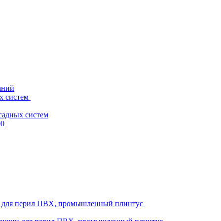
аний
х систем
садных систем
00
ни для перил ПВХ, промышленный плинтус