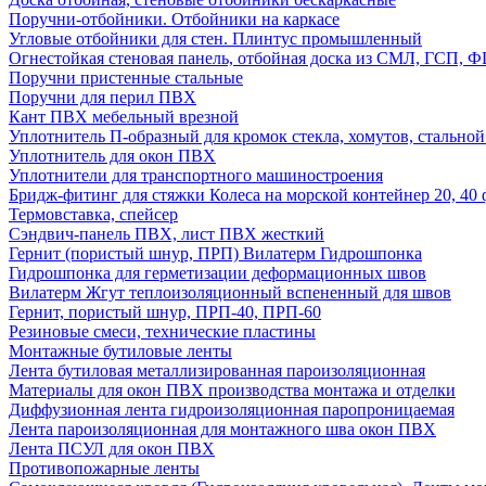
Поручни-отбойники. Отбойники на каркасе
Угловые отбойники для стен. Плинтус промышленный
Огнестойкая стеновая панель, отбойная доска из СМЛ, ГСП, 
Поручни пристенные стальные
Поручни для перил ПВХ
Кант ПВХ мебельный врезной
Уплотнитель П-образный для кромок стекла, хомутов, стально
Уплотнитель для окон ПВХ
Уплотнители для транспортного машиностроения
Бридж-фитинг для стяжки Колеса на морской контейнер 20, 4
Термовставка, спейсер
Сэндвич-панель ПВХ, лист ПВХ жесткий
Гернит (пористый шнур, ПРП) Вилатерм Гидрошпонка
Гидрошпонка для герметизации деформационных швов
Вилатерм Жгут теплоизоляционный вспененный для швов
Гернит, пористый шнур, ПРП-40, ПРП-60
Резиновые смеси, технические пластины
Монтажные бутиловые ленты
Лента бутиловая металлизированная пароизоляционная
Материалы для окон ПВХ производства монтажа и отделки
Диффузионная лента гидроизоляционная паропроницаемая
Лента пароизоляционная для монтажного шва окон ПВХ
Лента ПСУЛ для окон ПВХ
Противопожарные ленты