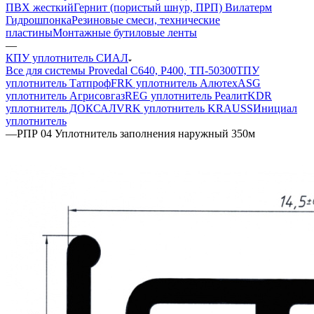
ПВХ жесткий
Гернит (пористый шнур, ПРП) Вилатерм
Гидрошпонка
Резиновые смеси, технические
пластины
Монтажные бутиловые ленты
—
КПУ уплотнитель СИАЛ
Все для системы Provedal С640, Р400, ТП-50300
ТПУ
уплотнитель Татпроф
FRK уплотнитель Алютех
ASG
уплотнитель Агрисовгаз
REG уплотнитель Реалит
KDR
уплотнитель ДОКСАЛ
VRK уплотнитель KRAUSS
Инициал
уплотнитель
—
РПР 04 Уплотнитель заполнения наружный 350м