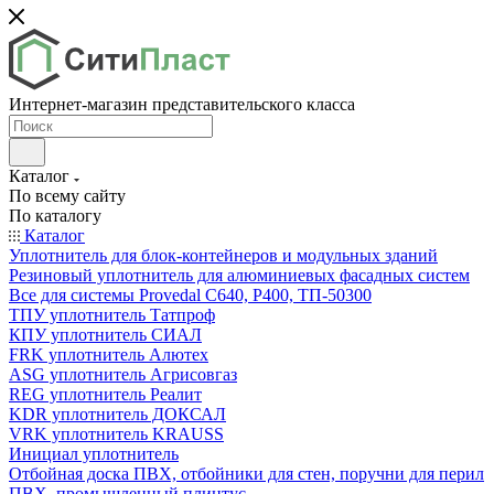
Интернет-магазин представительского класса
Каталог
По всему сайту
По каталогу
Каталог
Уплотнитель для блок-контейнеров и модульных зданий
Резиновый уплотнитель для алюминиевых фасадных систем
Все для системы Provedal С640, Р400, ТП-50300
ТПУ уплотнитель Татпроф
КПУ уплотнитель СИАЛ
FRK уплотнитель Алютех
ASG уплотнитель Агрисовгаз
REG уплотнитель Реалит
KDR уплотнитель ДОКСАЛ
VRK уплотнитель KRAUSS
Инициал уплотнитель
Отбойная доска ПВХ, отбойники для стен, поручни для перил
ПВХ, промышленный плинтус