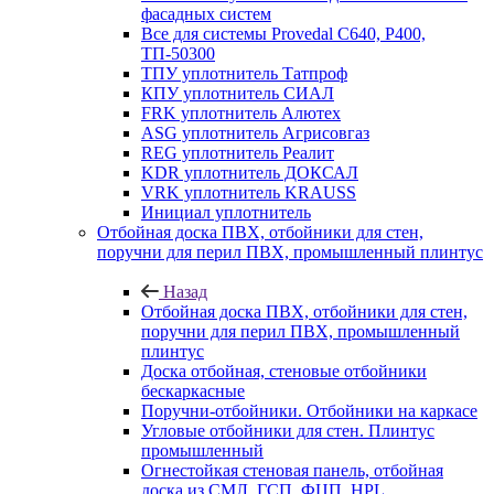
фасадных систем
Все для системы Provedal С640, Р400,
ТП-50300
ТПУ уплотнитель Татпроф
КПУ уплотнитель СИАЛ
FRK уплотнитель Алютех
ASG уплотнитель Агрисовгаз
REG уплотнитель Реалит
KDR уплотнитель ДОКСАЛ
VRK уплотнитель KRAUSS
Инициал уплотнитель
Отбойная доска ПВХ, отбойники для стен,
поручни для перил ПВХ, промышленный плинтус
Назад
Отбойная доска ПВХ, отбойники для стен,
поручни для перил ПВХ, промышленный
плинтус
Доска отбойная, стеновые отбойники
бескаркасные
Поручни-отбойники. Отбойники на каркасе
Угловые отбойники для стен. Плинтус
промышленный
Огнестойкая стеновая панель, отбойная
доска из СМЛ, ГСП, ФЦП, HPL