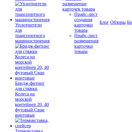
размещение
карточек товара
Прайс-лист
создания
Блог
Обзоры
Б
Уплотнители
карточки
для
товара
транспортного
Прайс-лист
машиностроения
размещения
карточки
товара
Бридж-фитинг
для стяжки
Колеса на
морской
контейнер 20, 40
футовый Сваи
винтовые
Термовставка,