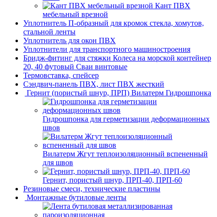
Кант ПВХ
мебельный врезной
Уплотнитель П-образный для кромок стекла, хомутов,
стальной ленты
Уплотнитель для окон ПВХ
Уплотнители для транспортного машиностроения
Бридж-фитинг для стяжки Колеса на морской контейнер
20, 40 футовый Сваи винтовые
Термовставка, спейсер
Сэндвич-панель ПВХ, лист ПВХ жесткий
Гернит (пористый шнур, ПРП) Вилатерм Гидрошпонка
Гидрошпонка для герметизации деформационных
швов
Вилатерм Жгут теплоизоляционный вспененный
для швов
Гернит, пористый шнур, ПРП-40, ПРП-60
Резиновые смеси, технические пластины
Монтажные бутиловые ленты