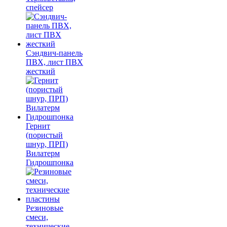
спейсер
Сэндвич-панель
ПВХ, лист ПВХ
жесткий
Гернит
(пористый
шнур, ПРП)
Вилатерм
Гидрошпонка
Резиновые
смеси,
технические