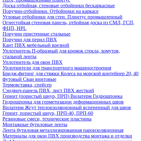
Доска отбойная, стеновые отбойники бескаркасные
Поручни-отбойники. Отбойники на каркасе
Угловые отбойники для стен. Плинтус промышленный
Огнестойкая стеновая панель, отбойная доска из СМЛ, ГСП,
ФЦП, HPL
Поручни пристенные стальные
Поручни для перил ПВХ
Кант ПВХ мебельный врезной
Уплотнитель П-образный для кромок стекла, хомутов,
стальной ленты
Уплотнитель для окон ПВХ
Уплотнители для транспортного машиностроения
Бридж-фитинг для стяжки Колеса на морской контейнер 20, 40
футовый Сваи винтовые
Термовставка, спейсер
Сэндвич-панель ПВХ, лист ПВХ жесткий
Гернит (пористый шнур, ПРП) Вилатерм Гидрошпонка
Гидрошпонка для герметизации деформационных швов
Вилатерм Жгут теплоизоляционный вспененный для швов
Гернит, пористый шнур, ПРП-40, ПРП-60
Резиновые смеси, технические пластины
Монтажные бутиловые ленты
Лента бутиловая металлизированная пароизоляционная
Материалы для окон ПВХ производства монтажа и отделки