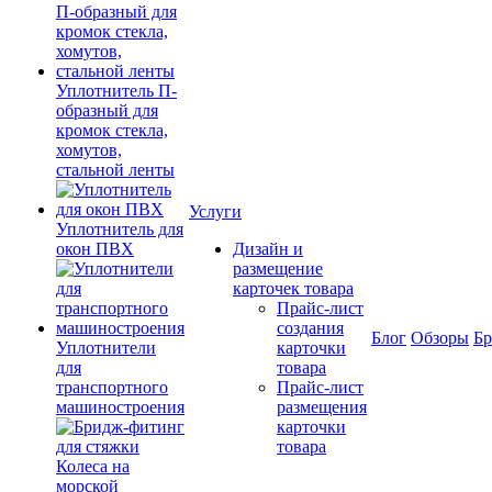
Уплотнитель П-
образный для
кромок стекла,
хомутов,
стальной ленты
Услуги
Уплотнитель для
окон ПВХ
Дизайн и
размещение
карточек товара
Прайс-лист
создания
Блог
Обзоры
Б
Уплотнители
карточки
для
товара
транспортного
Прайс-лист
машиностроения
размещения
карточки
товара