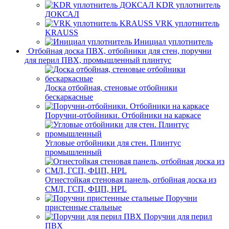
KDR уплотнитель
ДОКСАЛ
VRK уплотнитель
KRAUSS
Инициал уплотнитель
Отбойная доска ПВХ, отбойники для стен, поручни
для перил ПВХ, промышленный плинтус
Доска отбойная, стеновые отбойники
бескаркасные
Поручни-отбойники. Отбойники на каркасе
Угловые отбойники для стен. Плинтус
промышленный
Огнестойкая стеновая панель, отбойная доска из
СМЛ, ГСП, ФЦП, HPL
Поручни
пристенные стальные
Поручни для перил
ПВХ