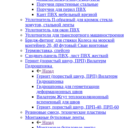
Поручни пристенные стальные
Поручни для перил ПВХ
Кант ПВХ мебельный врезной
Уплотнитель П-образный для кромок стекла,
хомутов, стальной ленты
Уплотнитель для окон ПВХ
Уплотнители для транспортного машиностроения
Бридж-фитинг для стяжки Колеса на морской
контейнер 20, 40 футовый Сваи винтовые
Термовставка, спейсер
Сэндвич-панель ПВХ, лист ПВХ жесткий
Гернит (пористый шнур, ПРП) Вилатерм
Гидрошпонка
Назад
Гернит (пористый шнур, ПРП) Вилатерм
Гидрошпонка
Гидрошпонка для герметизации
деформационных швов
Вилатерм Жгут теплоизоляционный
вспененный для швов
Гернит, пористый шнур, ПРП-40, ПРП-60
Резиновые смеси, технические пластины
Монтажные бутиловые ленты
Назад
Монтажные бутиловые ленты