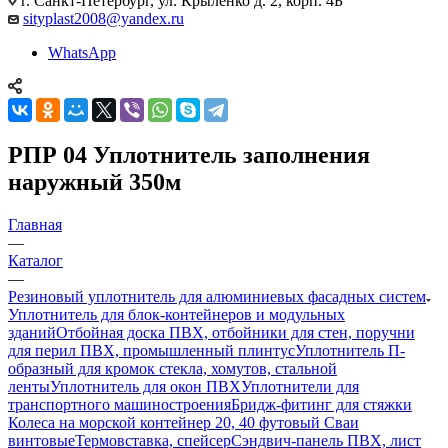
г. Санкт-Петербург, ул. Крыленко д. 2, корп. 4Б
sityplast2008@yandex.ru
WhatsApp
РПР 04 Уплотнитель заполнения
наружный 350м
Главная
—
Каталог
—
Резиновый уплотнитель для алюминиевых фасадных систем
Уплотнитель для блок-контейнеров и модульных
зданий
Отбойная доска ПВХ, отбойники для стен, поручни
для перил ПВХ, промышленный плинтус
Уплотнитель П-
образный для кромок стекла, хомутов, стальной
ленты
Уплотнитель для окон ПВХ
Уплотнители для
транспортного машиностроения
Бридж-фитинг для стяжки
Колеса на морской контейнер 20, 40 футовый Сваи
винтовые
Термовставка, спейсер
Сэндвич-панель ПВХ, лист