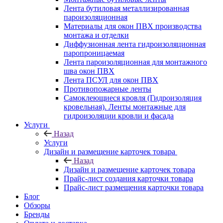
Лента бутиловая металлизированная
пароизоляционная
Материалы для окон ПВХ производства
монтажа и отделки
Диффузионная лента гидроизоляционная
паропроницаемая
Лента пароизоляционная для монтажного
шва окон ПВХ
Лента ПСУЛ для окон ПВХ
Противопожарные ленты
Самоклеющиеся кровля (Гидроизоляция
кровельная). Ленты монтажные для
гидроизоляции кровли и фасада
Услуги
Назад
Услуги
Дизайн и размещение карточек товара
Назад
Дизайн и размещение карточек товара
Прайс-лист создания карточки товара
Прайс-лист размещения карточки товара
Блог
Обзоры
Бренды