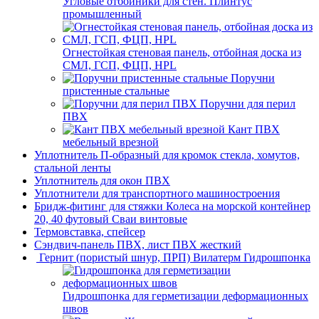
Угловые отбойники для стен. Плинтус
промышленный
Огнестойкая стеновая панель, отбойная доска из
СМЛ, ГСП, ФЦП, HPL
Поручни
пристенные стальные
Поручни для перил
ПВХ
Кант ПВХ
мебельный врезной
Уплотнитель П-образный для кромок стекла, хомутов,
стальной ленты
Уплотнитель для окон ПВХ
Уплотнители для транспортного машиностроения
Бридж-фитинг для стяжки Колеса на морской контейнер
20, 40 футовый Сваи винтовые
Термовставка, спейсер
Сэндвич-панель ПВХ, лист ПВХ жесткий
Гернит (пористый шнур, ПРП) Вилатерм Гидрошпонка
Гидрошпонка для герметизации деформационных
швов