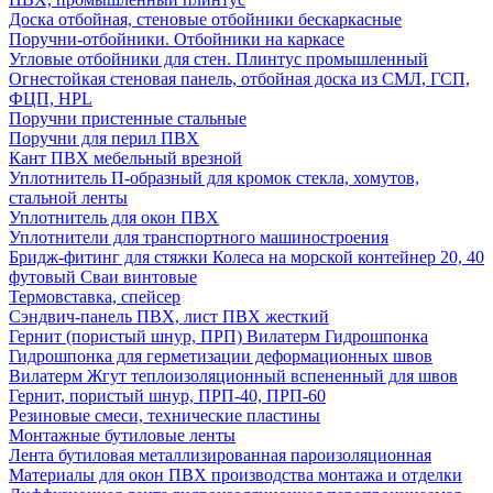
Доска отбойная, стеновые отбойники бескаркасные
Поручни-отбойники. Отбойники на каркасе
Угловые отбойники для стен. Плинтус промышленный
Огнестойкая стеновая панель, отбойная доска из СМЛ, ГСП,
ФЦП, HPL
Поручни пристенные стальные
Поручни для перил ПВХ
Кант ПВХ мебельный врезной
Уплотнитель П-образный для кромок стекла, хомутов,
стальной ленты
Уплотнитель для окон ПВХ
Уплотнители для транспортного машиностроения
Бридж-фитинг для стяжки Колеса на морской контейнер 20, 40
футовый Сваи винтовые
Термовставка, спейсер
Сэндвич-панель ПВХ, лист ПВХ жесткий
Гернит (пористый шнур, ПРП) Вилатерм Гидрошпонка
Гидрошпонка для герметизации деформационных швов
Вилатерм Жгут теплоизоляционный вспененный для швов
Гернит, пористый шнур, ПРП-40, ПРП-60
Резиновые смеси, технические пластины
Монтажные бутиловые ленты
Лента бутиловая металлизированная пароизоляционная
Материалы для окон ПВХ производства монтажа и отделки