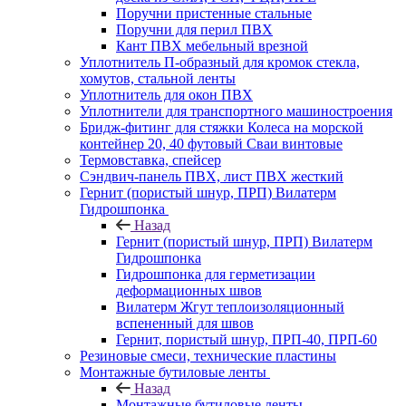
Поручни пристенные стальные
Поручни для перил ПВХ
Кант ПВХ мебельный врезной
Уплотнитель П-образный для кромок стекла,
хомутов, стальной ленты
Уплотнитель для окон ПВХ
Уплотнители для транспортного машиностроения
Бридж-фитинг для стяжки Колеса на морской
контейнер 20, 40 футовый Сваи винтовые
Термовставка, спейсер
Сэндвич-панель ПВХ, лист ПВХ жесткий
Гернит (пористый шнур, ПРП) Вилатерм
Гидрошпонка
Назад
Гернит (пористый шнур, ПРП) Вилатерм
Гидрошпонка
Гидрошпонка для герметизации
деформационных швов
Вилатерм Жгут теплоизоляционный
вспененный для швов
Гернит, пористый шнур, ПРП-40, ПРП-60
Резиновые смеси, технические пластины
Монтажные бутиловые ленты
Назад
Монтажные бутиловые ленты