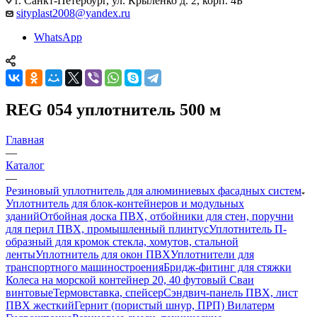
г. Санкт-Петербург, ул. Крыленко д. 2, корп. 4Б
sityplast2008@yandex.ru
WhatsApp
REG 054 уплотнитель 500 м
Главная
—
Каталог
—
Резиновый уплотнитель для алюминиевых фасадных систем
Уплотнитель для блок-контейнеров и модульных
зданий
Отбойная доска ПВХ, отбойники для стен, поручни
для перил ПВХ, промышленный плинтус
Уплотнитель П-
образный для кромок стекла, хомутов, стальной
ленты
Уплотнитель для окон ПВХ
Уплотнители для
транспортного машиностроения
Бридж-фитинг для стяжки
Колеса на морской контейнер 20, 40 футовый Сваи
винтовые
Термовставка, спейсер
Сэндвич-панель ПВХ, лист
ПВХ жесткий
Гернит (пористый шнур, ПРП) Вилатерм