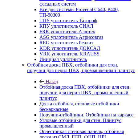
фасадных систем
Все для системы Provedal С640, Р400,
ТП-50300
ТПУ уплотнитель Татпроф
КПУ уплотнитель СИАЛ
FRK уплотнитель Алютех
ASG уплотнитель Агрисовгаз
REG уплотнитель Реалит
KDR уплотнитель ДОКСАЛ
VRK уплотнитель KRAUSS
Инициал уплотнитель
Отбойная доска ПВХ, отбойники для стен,
поручни для перил ПВХ, промышленный плинтус
Назад
Отбойная доска ПВХ, отбойники для стен,
поручни для перил ПВХ, промышленный
плинтус
Доска отбойная, стеновые отбойники
бескаркасные
Поручни-отбойники. Отбойники на каркасе
Угловые отбойники для стен. Плинтус
промышленный
Огнестойкая стеновая панель, отбойная
доска из СМЛ, ГСП, ФЦП, HPL