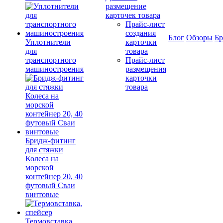
размещение
карточек товара
Прайс-лист
создания
Блог
Обзоры
Б
Уплотнители
карточки
для
товара
транспортного
Прайс-лист
машиностроения
размещения
карточки
товара
Бридж-фитинг
для стяжки
Колеса на
морской
контейнер 20, 40
футовый Сваи
винтовые
Термовставка,