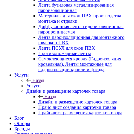
Лента бутиловая металлизированная
пароизоляционная
Материалы для окон ПВХ производства
монтажа и отделки
Диффузионная лента гидроизоляционная
паропроницаемая
Лента пароизоляционная для монтажного
шва окон ПВХ
Лента ПСУЛ для окон ПВХ
Противопожарные ленты
Самоклеющиеся кровля (Гидроизоляция
кровельная). Ленты монтажные для
гидроизоляции кровли и фасада
Услуги
Назад
Услуги
Дизайн и размещение карточек товара
Назад
Дизайн и размещение карточек товара
Прайс-лист создания карточки товара
Прайс-лист размещения карточки товара
Блог
Обзоры
Бренды