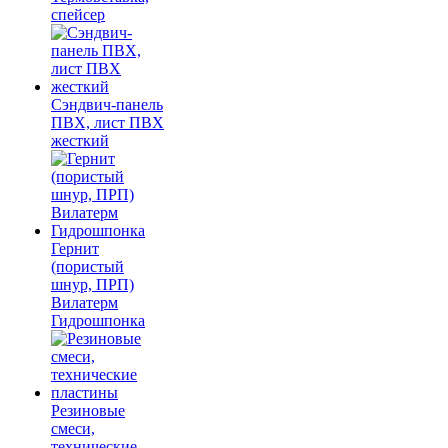
спейсер
Сэндвич-панель
ПВХ, лист ПВХ
жесткий
Гернит
(пористый
шнур, ПРП)
Вилатерм
Гидрошпонка
Резиновые
смеси,
технические