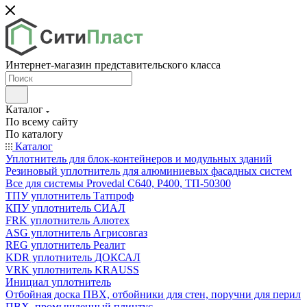
Интернет-магазин представительского класса
Каталог
По всему сайту
По каталогу
Каталог
Уплотнитель для блок-контейнеров и модульных зданий
Резиновый уплотнитель для алюминиевых фасадных систем
Все для системы Provedal С640, Р400, ТП-50300
ТПУ уплотнитель Татпроф
КПУ уплотнитель СИАЛ
FRK уплотнитель Алютех
ASG уплотнитель Агрисовгаз
REG уплотнитель Реалит
KDR уплотнитель ДОКСАЛ
VRK уплотнитель KRAUSS
Инициал уплотнитель
Отбойная доска ПВХ, отбойники для стен, поручни для перил
ПВХ, промышленный плинтус