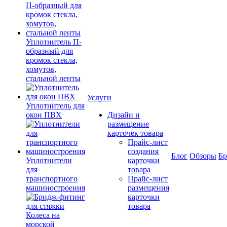
Уплотнитель П-
образный для
кромок стекла,
хомутов,
стальной ленты
Услуги
Уплотнитель для
окон ПВХ
Дизайн и
размещение
карточек товара
Прайс-лист
создания
Блог
Обзоры
Б
Уплотнители
карточки
для
товара
транспортного
Прайс-лист
машиностроения
размещения
карточки
товара