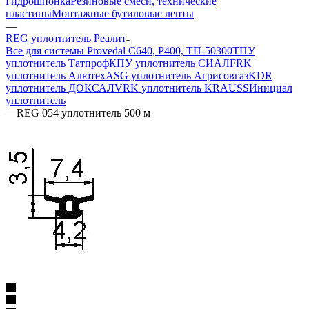
Гидрошпонка
Резиновые смеси, технические
пластины
Монтажные бутиловые ленты
—
REG уплотнитель Реалит
Все для системы Provedal С640, Р400, ТП-50300
ТПУ
уплотнитель Татпроф
КПУ уплотнитель СИАЛ
FRK
уплотнитель Алютех
ASG уплотнитель Агрисовгаз
KDR
уплотнитель ДОКСАЛ
VRK уплотнитель KRAUSS
Инициал
уплотнитель
—
REG 054 уплотнитель 500 м