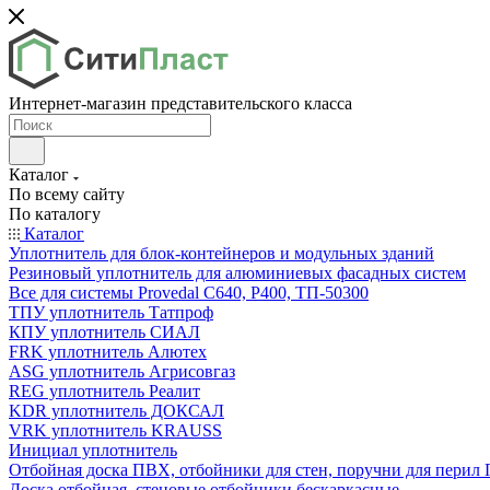
Интернет-магазин представительского класса
Каталог
По всему сайту
По каталогу
Каталог
Уплотнитель для блок-контейнеров и модульных зданий
Резиновый уплотнитель для алюминиевых фасадных систем
Все для системы Provedal С640, Р400, ТП-50300
ТПУ уплотнитель Татпроф
КПУ уплотнитель СИАЛ
FRK уплотнитель Алютех
ASG уплотнитель Агрисовгаз
REG уплотнитель Реалит
KDR уплотнитель ДОКСАЛ
VRK уплотнитель KRAUSS
Инициал уплотнитель
Отбойная доска ПВХ, отбойники для стен, поручни для пери
Доска отбойная, стеновые отбойники бескаркасные