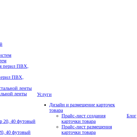
тем
 перил ПВХ,
альной ленты
Услуги
Дизайн и размещение карточек
товара
Прайс-лист создания
Блог
карточки товара
Прайс-лист размещения
20, 40 футовый
карточки товара