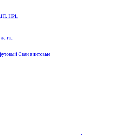
ФЦП, HPL
й ленты
0 футовый Сваи винтовые