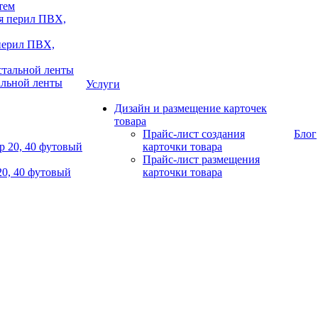
тем
 перил ПВХ,
альной ленты
Услуги
Дизайн и размещение карточек
товара
Прайс-лист создания
Блог
карточки товара
Прайс-лист размещения
20, 40 футовый
карточки товара