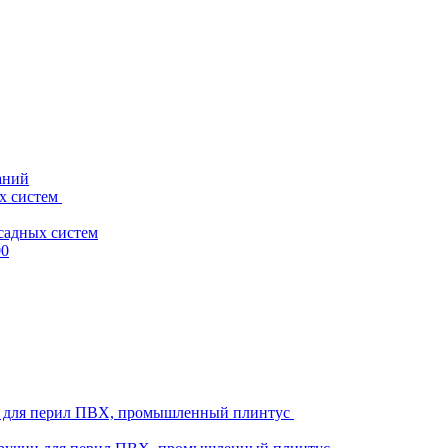
аний
х систем
садных систем
00
ни для перил ПВХ, промышленный плинтус