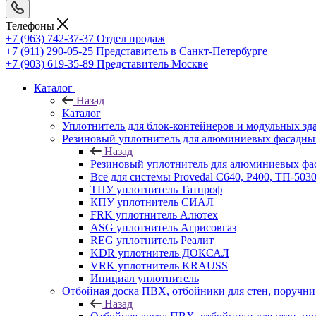
Телефоны
+7 (963) 742-37-37
Отдел продаж
+7 (911) 290-05-25
Представитель в Санкт-Петербурге
+7 (903) 619-35-89
Представитель Москве
Каталог
Назад
Каталог
Уплотнитель для блок-контейнеров и модульных зд
Резиновый уплотнитель для алюминиевых фасадны
Назад
Резиновый уплотнитель для алюминиевых фа
Все для системы Provedal С640, Р400, ТП-503
ТПУ уплотнитель Татпроф
КПУ уплотнитель СИАЛ
FRK уплотнитель Алютех
ASG уплотнитель Агрисовгаз
REG уплотнитель Реалит
KDR уплотнитель ДОКСАЛ
VRK уплотнитель KRAUSS
Инициал уплотнитель
Отбойная доска ПВХ, отбойники для стен, поруч
Назад