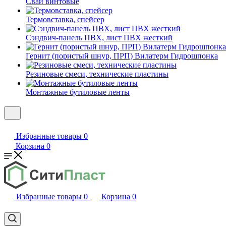
Сваи винтовые
Термовставка, спейсер
Сэндвич-панель ПВХ, лист ПВХ жесткий
Гернит (пористый шнур, ПРП) Вилатерм Гидрошпонка
Резиновые смеси, технические пластины
Монтажные бутиловые ленты
Избранные товары
0
Корзина
0
Избранные товары
0
Корзина
0