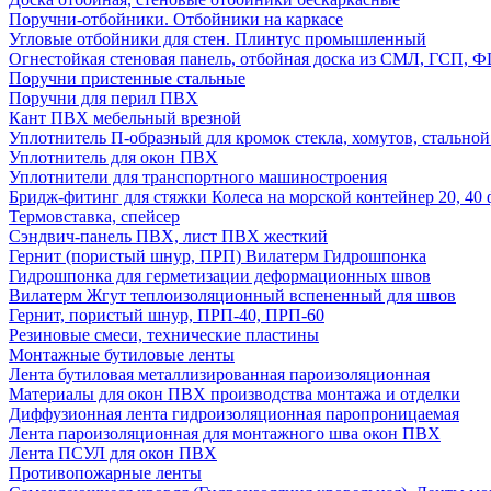
Поручни-отбойники. Отбойники на каркасе
Угловые отбойники для стен. Плинтус промышленный
Огнестойкая стеновая панель, отбойная доска из СМЛ, ГСП, 
Поручни пристенные стальные
Поручни для перил ПВХ
Кант ПВХ мебельный врезной
Уплотнитель П-образный для кромок стекла, хомутов, стально
Уплотнитель для окон ПВХ
Уплотнители для транспортного машиностроения
Бридж-фитинг для стяжки Колеса на морской контейнер 20, 4
Термовставка, спейсер
Сэндвич-панель ПВХ, лист ПВХ жесткий
Гернит (пористый шнур, ПРП) Вилатерм Гидрошпонка
Гидрошпонка для герметизации деформационных швов
Вилатерм Жгут теплоизоляционный вспененный для швов
Гернит, пористый шнур, ПРП-40, ПРП-60
Резиновые смеси, технические пластины
Монтажные бутиловые ленты
Лента бутиловая металлизированная пароизоляционная
Материалы для окон ПВХ производства монтажа и отделки
Диффузионная лента гидроизоляционная паропроницаемая
Лента пароизоляционная для монтажного шва окон ПВХ
Лента ПСУЛ для окон ПВХ
Противопожарные ленты