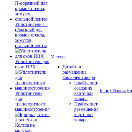
Уплотнитель П-
образный для
кромок стекла,
хомутов,
стальной ленты
Услуги
Уплотнитель для
окон ПВХ
Дизайн и
размещение
карточек товара
Прайс-лист
создания
Блог
Обзоры
Б
Уплотнители
карточки
для
товара
транспортного
Прайс-лист
машиностроения
размещения
карточки
товара