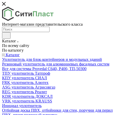
Интернет-магазин представительского класса
Каталог
По всему сайту
По каталогу
Каталог
Уплотнитель для блок-контейнеров и модульных зданий
Резиновый уплотнитель для алюминиевых фасадных систем
Все для системы Provedal С640, Р400, ТП-50300
ТПУ уплотнитель Татпроф
КПУ уплотнитель СИАЛ
FRK уплотнитель Алютех
ASG уплотнитель Агрисовгаз
REG уплотнитель Реалит
KDR уплотнитель ДОКСАЛ
VRK уплотнитель KRAUSS
Инициал уплотнитель
Отбойная доска ПВХ, отбойники для стен, поручни для перил
ПВХ, промышленный плинтус