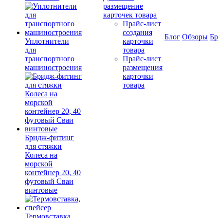
размещение
карточек товара
Прайс-лист
создания
Блог
Обзоры
Б
Уплотнители
карточки
для
товара
транспортного
Прайс-лист
машиностроения
размещения
карточки
товара
Бридж-фитинг
для стяжки
Колеса на
морской
контейнер 20, 40
футовый Сваи
винтовые
Термовставка,