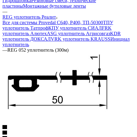
Гидрошпонка
Резиновые смеси, технические
пластины
Монтажные бутиловые ленты
—
REG уплотнитель Реалит
Все для системы Provedal С640, Р400, ТП-50300
ТПУ
уплотнитель Татпроф
КПУ уплотнитель СИАЛ
FRK
уплотнитель Алютех
ASG уплотнитель Агрисовгаз
KDR
уплотнитель ДОКСАЛ
VRK уплотнитель KRAUSS
Инициал
уплотнитель
—
REG 052 уплотнитель (300м)