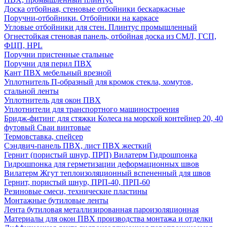
Доска отбойная, стеновые отбойники бескаркасные
Поручни-отбойники. Отбойники на каркасе
Угловые отбойники для стен. Плинтус промышленный
Огнестойкая стеновая панель, отбойная доска из СМЛ, ГСП,
ФЦП, HPL
Поручни пристенные стальные
Поручни для перил ПВХ
Кант ПВХ мебельный врезной
Уплотнитель П-образный для кромок стекла, хомутов,
стальной ленты
Уплотнитель для окон ПВХ
Уплотнители для транспортного машиностроения
Бридж-фитинг для стяжки Колеса на морской контейнер 20, 40
футовый Сваи винтовые
Термовставка, спейсер
Сэндвич-панель ПВХ, лист ПВХ жесткий
Гернит (пористый шнур, ПРП) Вилатерм Гидрошпонка
Гидрошпонка для герметизации деформационных швов
Вилатерм Жгут теплоизоляционный вспененный для швов
Гернит, пористый шнур, ПРП-40, ПРП-60
Резиновые смеси, технические пластины
Монтажные бутиловые ленты
Лента бутиловая металлизированная пароизоляционная
Материалы для окон ПВХ производства монтажа и отделки