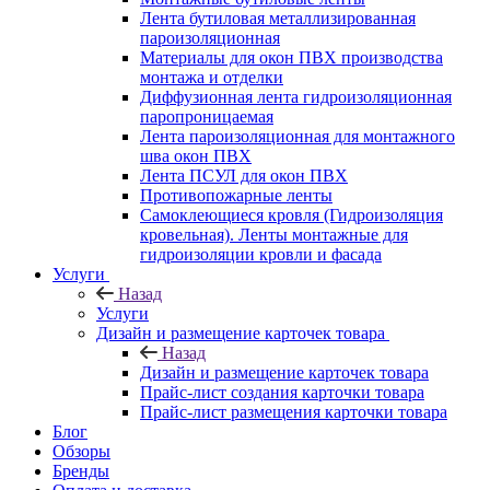
Лента бутиловая металлизированная
пароизоляционная
Материалы для окон ПВХ производства
монтажа и отделки
Диффузионная лента гидроизоляционная
паропроницаемая
Лента пароизоляционная для монтажного
шва окон ПВХ
Лента ПСУЛ для окон ПВХ
Противопожарные ленты
Самоклеющиеся кровля (Гидроизоляция
кровельная). Ленты монтажные для
гидроизоляции кровли и фасада
Услуги
Назад
Услуги
Дизайн и размещение карточек товара
Назад
Дизайн и размещение карточек товара
Прайс-лист создания карточки товара
Прайс-лист размещения карточки товара
Блог
Обзоры
Бренды