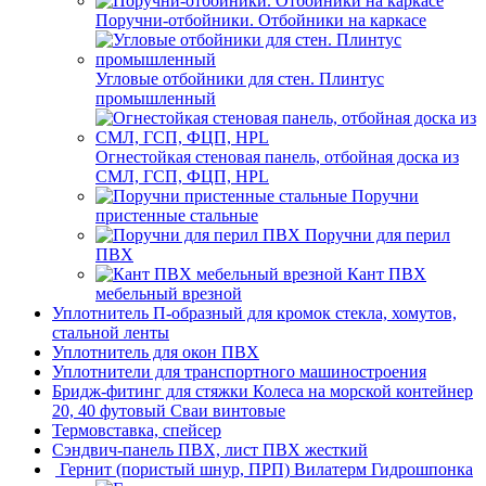
Поручни-отбойники. Отбойники на каркасе
Угловые отбойники для стен. Плинтус
промышленный
Огнестойкая стеновая панель, отбойная доска из
СМЛ, ГСП, ФЦП, HPL
Поручни
пристенные стальные
Поручни для перил
ПВХ
Кант ПВХ
мебельный врезной
Уплотнитель П-образный для кромок стекла, хомутов,
стальной ленты
Уплотнитель для окон ПВХ
Уплотнители для транспортного машиностроения
Бридж-фитинг для стяжки Колеса на морской контейнер
20, 40 футовый Сваи винтовые
Термовставка, спейсер
Сэндвич-панель ПВХ, лист ПВХ жесткий
Гернит (пористый шнур, ПРП) Вилатерм Гидрошпонка