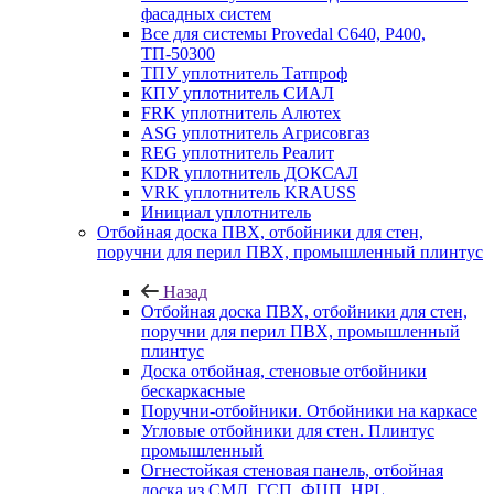
фасадных систем
Все для системы Provedal С640, Р400,
ТП-50300
ТПУ уплотнитель Татпроф
КПУ уплотнитель СИАЛ
FRK уплотнитель Алютех
ASG уплотнитель Агрисовгаз
REG уплотнитель Реалит
KDR уплотнитель ДОКСАЛ
VRK уплотнитель KRAUSS
Инициал уплотнитель
Отбойная доска ПВХ, отбойники для стен,
поручни для перил ПВХ, промышленный плинтус
Назад
Отбойная доска ПВХ, отбойники для стен,
поручни для перил ПВХ, промышленный
плинтус
Доска отбойная, стеновые отбойники
бескаркасные
Поручни-отбойники. Отбойники на каркасе
Угловые отбойники для стен. Плинтус
промышленный
Огнестойкая стеновая панель, отбойная
доска из СМЛ, ГСП, ФЦП, HPL