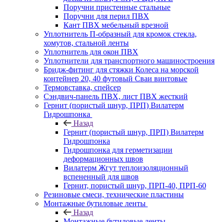
Поручни пристенные стальные
Поручни для перил ПВХ
Кант ПВХ мебельный врезной
Уплотнитель П-образный для кромок стекла,
хомутов, стальной ленты
Уплотнитель для окон ПВХ
Уплотнители для транспортного машиностроения
Бридж-фитинг для стяжки Колеса на морской
контейнер 20, 40 футовый Сваи винтовые
Термовставка, спейсер
Сэндвич-панель ПВХ, лист ПВХ жесткий
Гернит (пористый шнур, ПРП) Вилатерм
Гидрошпонка
Назад
Гернит (пористый шнур, ПРП) Вилатерм
Гидрошпонка
Гидрошпонка для герметизации
деформационных швов
Вилатерм Жгут теплоизоляционный
вспененный для швов
Гернит, пористый шнур, ПРП-40, ПРП-60
Резиновые смеси, технические пластины
Монтажные бутиловые ленты
Назад
Монтажные бутиловые ленты