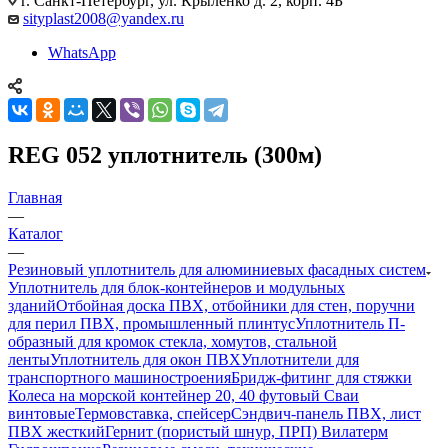
г. Санкт-Петербург, ул. Крыленко д. 2, корп. 4Б
sityplast2008@yandex.ru
WhatsApp
REG 052 уплотнитель (300м)
Главная
—
Каталог
—
Резиновый уплотнитель для алюминиевых фасадных систем
Уплотнитель для блок-контейнеров и модульных
зданий
Отбойная доска ПВХ, отбойники для стен, поручни
для перил ПВХ, промышленный плинтус
Уплотнитель П-
образный для кромок стекла, хомутов, стальной
ленты
Уплотнитель для окон ПВХ
Уплотнители для
транспортного машиностроения
Бридж-фитинг для стяжки
Колеса на морской контейнер 20, 40 футовый Сваи
винтовые
Термовставка, спейсер
Сэндвич-панель ПВХ, лист
ПВХ жесткий
Гернит (пористый шнур, ПРП) Вилатерм