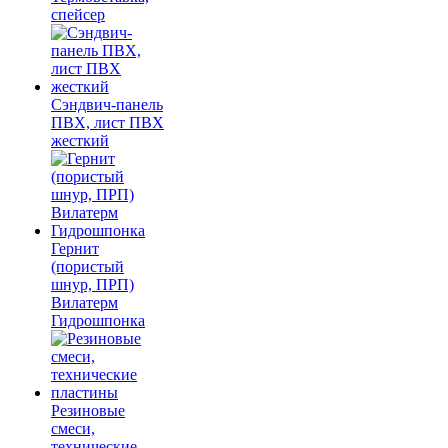
спейсер
Сэндвич-панель
ПВХ, лист ПВХ
жесткий
Гернит
(пористый
шнур, ПРП)
Вилатерм
Гидрошпонка
Резиновые
смеси,
технические