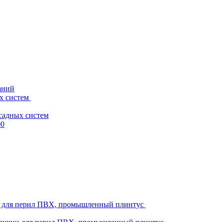
аний
х систем
садных систем
00
ни для перил ПВХ, промышленный плинтус