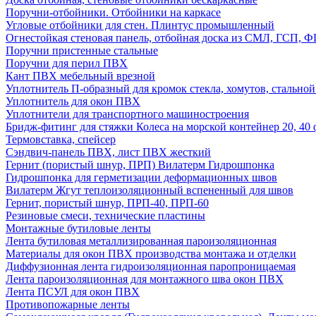
Поручни-отбойники. Отбойники на каркасе
Угловые отбойники для стен. Плинтус промышленный
Огнестойкая стеновая панель, отбойная доска из СМЛ, ГСП, 
Поручни пристенные стальные
Поручни для перил ПВХ
Кант ПВХ мебельный врезной
Уплотнитель П-образный для кромок стекла, хомутов, стально
Уплотнитель для окон ПВХ
Уплотнители для транспортного машиностроения
Бридж-фитинг для стяжки Колеса на морской контейнер 20, 4
Термовставка, спейсер
Сэндвич-панель ПВХ, лист ПВХ жесткий
Гернит (пористый шнур, ПРП) Вилатерм Гидрошпонка
Гидрошпонка для герметизации деформационных швов
Вилатерм Жгут теплоизоляционный вспененный для швов
Гернит, пористый шнур, ПРП-40, ПРП-60
Резиновые смеси, технические пластины
Монтажные бутиловые ленты
Лента бутиловая металлизированная пароизоляционная
Материалы для окон ПВХ производства монтажа и отделки
Диффузионная лента гидроизоляционная паропроницаемая
Лента пароизоляционная для монтажного шва окон ПВХ
Лента ПСУЛ для окон ПВХ
Противопожарные ленты