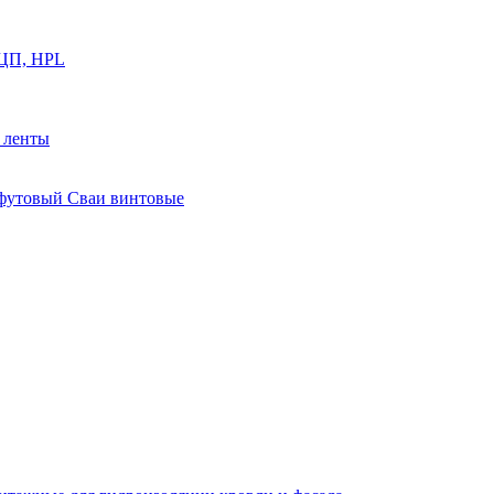
ФЦП, HPL
й ленты
0 футовый Сваи винтовые