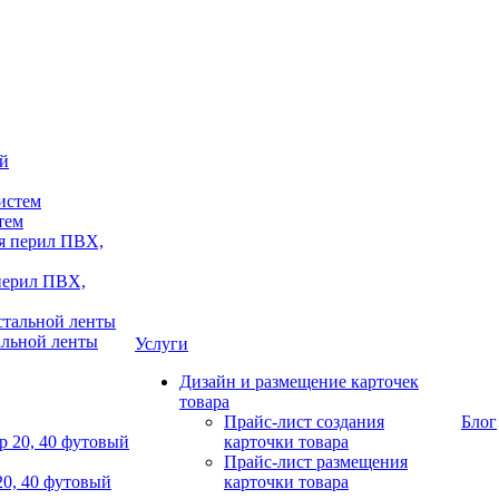
тем
 перил ПВХ,
альной ленты
Услуги
Дизайн и размещение карточек
товара
Прайс-лист создания
Блог
карточки товара
Прайс-лист размещения
20, 40 футовый
карточки товара