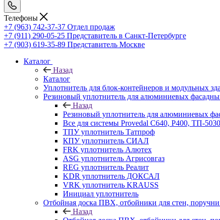
Телефоны
+7 (963) 742-37-37
Отдел продаж
+7 (911) 290-05-25
Представитель в Санкт-Петербурге
+7 (903) 619-35-89
Представитель Москве
Каталог
Назад
Каталог
Уплотнитель для блок-контейнеров и модульных зд
Резиновый уплотнитель для алюминиевых фасадны
Назад
Резиновый уплотнитель для алюминиевых фа
Все для системы Provedal С640, Р400, ТП-503
ТПУ уплотнитель Татпроф
КПУ уплотнитель СИАЛ
FRK уплотнитель Алютех
ASG уплотнитель Агрисовгаз
REG уплотнитель Реалит
KDR уплотнитель ДОКСАЛ
VRK уплотнитель KRAUSS
Инициал уплотнитель
Отбойная доска ПВХ, отбойники для стен, поруч
Назад