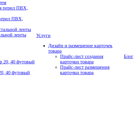
тем
 перил ПВХ,
альной ленты
Услуги
Дизайн и размещение карточек
товара
Прайс-лист создания
Блог
карточки товара
Прайс-лист размещения
20, 40 футовый
карточки товара