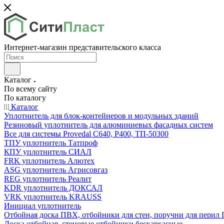
Интернет-магазин представительского класса
Каталог
По всему сайту
По каталогу
Каталог
Уплотнитель для блок-контейнеров и модульных зданий
Резиновый уплотнитель для алюминиевых фасадных систем
Все для системы Provedal С640, Р400, ТП-50300
ТПУ уплотнитель Татпроф
КПУ уплотнитель СИАЛ
FRK уплотнитель Алютех
ASG уплотнитель Агрисовгаз
REG уплотнитель Реалит
KDR уплотнитель ДОКСАЛ
VRK уплотнитель KRAUSS
Инициал уплотнитель
Отбойная доска ПВХ, отбойники для стен, поручни для пери
Доска отбойная, стеновые отбойники бескаркасные