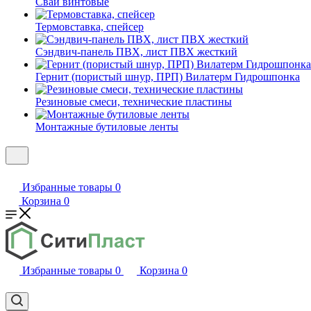
Сваи винтовые
Термовставка, спейсер
Сэндвич-панель ПВХ, лист ПВХ жесткий
Гернит (пористый шнур, ПРП) Вилатерм Гидрошпонка
Резиновые смеси, технические пластины
Монтажные бутиловые ленты
Избранные товары
0
Корзина
0
Избранные товары
0
Корзина
0