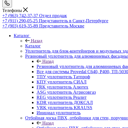
Телефоны
+7 (963) 742-37-37
Отдел продаж
+7 (911) 290-05-25
Представитель в Санкт-Петербурге
+7 (903) 619-35-89
Представитель Москве
Каталог
Назад
Каталог
Уплотнитель для блок-контейнеров и модульных зд
Резиновый уплотнитель для алюминиевых фасадны
Назад
Резиновый уплотнитель для алюминиевых фа
Все для системы Provedal С640, Р400, ТП-503
ТПУ уплотнитель Татпроф
КПУ уплотнитель СИАЛ
FRK уплотнитель Алютех
ASG уплотнитель Агрисовгаз
REG уплотнитель Реалит
KDR уплотнитель ДОКСАЛ
VRK уплотнитель KRAUSS
Инициал уплотнитель
Отбойная доска ПВХ, отбойники для стен, поруч
Назад