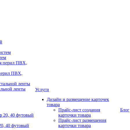
тем
 перил ПВХ,
альной ленты
Услуги
Дизайн и размещение карточек
товара
Прайс-лист создания
Блог
карточки товара
Прайс-лист размещения
20, 40 футовый
карточки товара