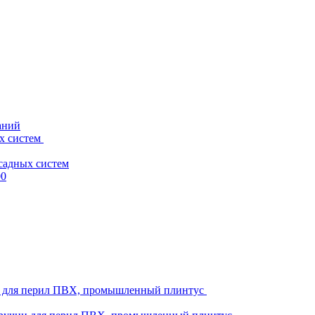
аний
х систем
садных систем
00
ни для перил ПВХ, промышленный плинтус