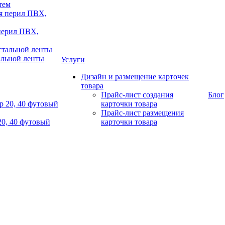
тем
 перил ПВХ,
альной ленты
Услуги
Дизайн и размещение карточек
товара
Прайс-лист создания
Блог
карточки товара
Прайс-лист размещения
20, 40 футовый
карточки товара