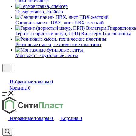
Сваи винтовые
Термовставка, спейсер
Сэндвич-панель ПВХ, лист ПВХ жесткий
Гернит (пористый шнур, ПРП) Вилатерм Гидрошпонка
Резиновые смеси, технические пластины
Монтажные бутиловые ленты
Избранные товары
0
Корзина
0
Избранные товары
0
Корзина
0