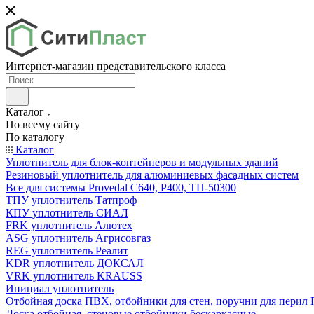
Интернет-магазин представительского класса
Каталог
По всему сайту
По каталогу
Каталог
Уплотнитель для блок-контейнеров и модульных зданий
Резиновый уплотнитель для алюминиевых фасадных систем
Все для системы Provedal С640, Р400, ТП-50300
ТПУ уплотнитель Татпроф
КПУ уплотнитель СИАЛ
FRK уплотнитель Алютех
ASG уплотнитель Агрисовгаз
REG уплотнитель Реалит
KDR уплотнитель ДОКСАЛ
VRK уплотнитель KRAUSS
Инициал уплотнитель
Отбойная доска ПВХ, отбойники для стен, поручни для пери
Доска отбойная, стеновые отбойники бескаркасные