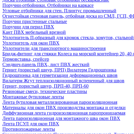
Поручни-отбойники. Отбойники на каркасе
Угловые отбойники для стен. Плинтус промышленный
Огнестойкая стеновая панель, отбойная доска из СМЛ, ГСП, 
Поручни пристенные стальные
Поручни для перил ПВХ
Кант ПВХ мебельный врезной
Уплотнитель П-образный для кромок стекла, хомутов, стально
Уплотнитель для окон ПВХ
Уплотнители для транспортного машиностроения
Бридж-фитинг для стяжки Колеса на морской контейнер 20, 4
Термовставка, спейсер
Сэндвич-панель ПВХ, лист ПВХ жесткий
Гернит (пористый шнур, ПРП) Вилатерм Гидрошпонка
Гидрошпонка для герметизации деформационных швов
Вилатерм Жгут теплоизоляционный вспененный для швов
Гернит, пористый шнур, ПРП-40, ПРП-60
Резиновые смеси, технические пластины
Монтажные бутиловые ленты
Лента бутиловая металлизированная пароизоляционная
Материалы для окон ПВХ производства монтажа и отделки
Диффузионная лента гидроизоляционная паропроницаемая
Лента пароизоляционная для монтажного шва окон ПВХ
Лента ПСУЛ для окон ПВХ
Противопожарные ленты