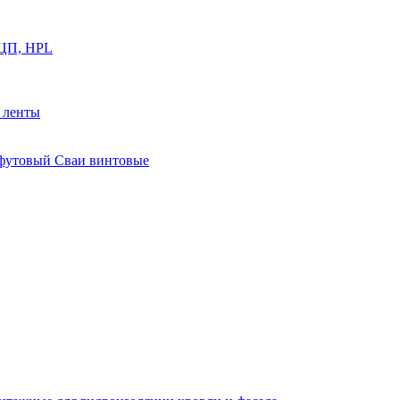
ФЦП, HPL
й ленты
0 футовый Сваи винтовые