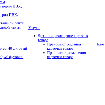
тем
 перил ПВХ,
альной ленты
Услуги
Дизайн и размещение карточек
товара
Прайс-лист создания
Блог
карточки товара
Прайс-лист размещения
20, 40 футовый
карточки товара