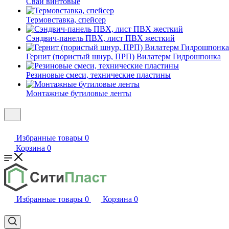
Сваи винтовые
Термовставка, спейсер
Сэндвич-панель ПВХ, лист ПВХ жесткий
Гернит (пористый шнур, ПРП) Вилатерм Гидрошпонка
Резиновые смеси, технические пластины
Монтажные бутиловые ленты
Избранные товары
0
Корзина
0
Избранные товары
0
Корзина
0