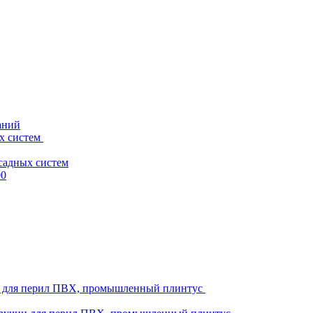
аний
х систем
садных систем
00
ни для перил ПВХ, промышленный плинтус