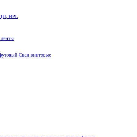
ФЦП, HPL
й ленты
0 футовый Сваи винтовые