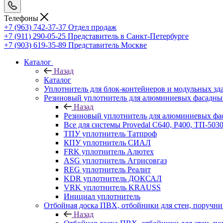
Телефоны
+7 (963) 742-37-37
Отдел продаж
+7 (911) 290-05-25
Представитель в Санкт-Петербурге
+7 (903) 619-35-89
Представитель Москве
Каталог
Назад
Каталог
Уплотнитель для блок-контейнеров и модульных зд
Резиновый уплотнитель для алюминиевых фасадны
Назад
Резиновый уплотнитель для алюминиевых фа
Все для системы Provedal С640, Р400, ТП-503
ТПУ уплотнитель Татпроф
КПУ уплотнитель СИАЛ
FRK уплотнитель Алютех
ASG уплотнитель Агрисовгаз
REG уплотнитель Реалит
KDR уплотнитель ДОКСАЛ
VRK уплотнитель KRAUSS
Инициал уплотнитель
Отбойная доска ПВХ, отбойники для стен, поруч
Назад