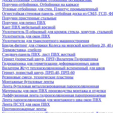
Поручни-отбойники. Отбойники на каркасе
Угловые отбойники для стен. Плинтус промышленный
Огнестойкая стеновая панель, отбойная доска из СМЛ, ГСП, 
Поручни пристенные стальные
Поручни для перил ПВХ
Кант ПВХ мебельный врезной
Уплотнитель П-образный для кромок стекла, хомутов, стально
Уплотнитель для окон ПВХ
Уплотнители для транспортного машиностроения
Бридж-фитинг для стяжки Колеса на морской контейнер 20, 4
Термовставка, спейсер
Сэндвич-панель ПВХ, лист ПВХ жесткий
Гернит (пористый шнур, ПРП) Вилатерм Гидрошпонка
Гидрошпонка для герметизации деформационных швов
Вилатерм Жгут теплоизоляционный вспененный для швов
Гернит, пористый шнур, ПРП-40, ПРП-60
Резиновые смеси, технические пластины
Монтажные бутиловые ленты
Лента бутиловая металлизированная пароизоляционная
Материалы для окон ПВХ производства монтажа и отделки
Диффузионная лента гидроизоляционная паропроницаемая
Лента пароизоляционная для монтажного шва окон ПВХ
Лента ПСУЛ для окон ПВХ
Противопожарные ленты