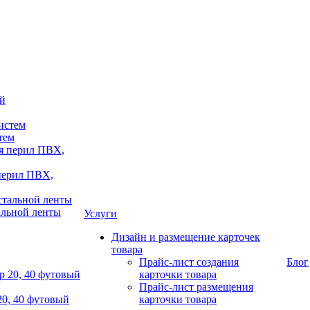
тем
 перил ПВХ,
альной ленты
Услуги
Дизайн и размещение карточек
товара
Прайс-лист создания
Блог
карточки товара
Прайс-лист размещения
20, 40 футовый
карточки товара