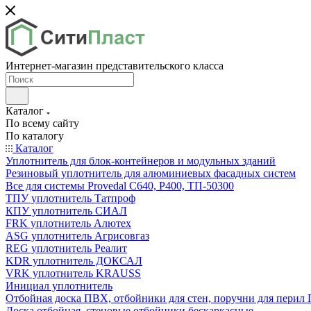
Интернет-магазин представительского класса
Каталог
По всему сайту
По каталогу
Каталог
Уплотнитель для блок-контейнеров и модульных зданий
Резиновый уплотнитель для алюминиевых фасадных систем
Все для системы Provedal С640, Р400, ТП-50300
ТПУ уплотнитель Татпроф
КПУ уплотнитель СИАЛ
FRK уплотнитель Алютех
ASG уплотнитель Агрисовгаз
REG уплотнитель Реалит
KDR уплотнитель ДОКСАЛ
VRK уплотнитель KRAUSS
Инициал уплотнитель
Отбойная доска ПВХ, отбойники для стен, поручни для пери
Доска отбойная, стеновые отбойники бескаркасные