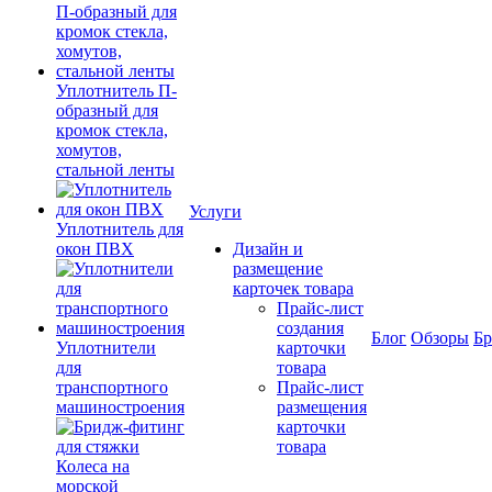
Уплотнитель П-
образный для
кромок стекла,
хомутов,
стальной ленты
Услуги
Уплотнитель для
окон ПВХ
Дизайн и
размещение
карточек товара
Прайс-лист
создания
Блог
Обзоры
Б
Уплотнители
карточки
для
товара
транспортного
Прайс-лист
машиностроения
размещения
карточки
товара