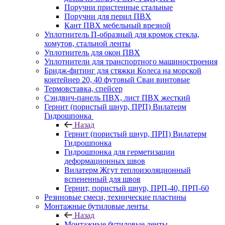
Поручни пристенные стальные
Поручни для перил ПВХ
Кант ПВХ мебельный врезной
Уплотнитель П-образный для кромок стекла,
хомутов, стальной ленты
Уплотнитель для окон ПВХ
Уплотнители для транспортного машиностроения
Бридж-фитинг для стяжки Колеса на морской
контейнер 20, 40 футовый Сваи винтовые
Термовставка, спейсер
Сэндвич-панель ПВХ, лист ПВХ жесткий
Гернит (пористый шнур, ПРП) Вилатерм
Гидрошпонка
Назад
Гернит (пористый шнур, ПРП) Вилатерм
Гидрошпонка
Гидрошпонка для герметизации
деформационных швов
Вилатерм Жгут теплоизоляционный
вспененный для швов
Гернит, пористый шнур, ПРП-40, ПРП-60
Резиновые смеси, технические пластины
Монтажные бутиловые ленты
Назад
Монтажные бутиловые ленты