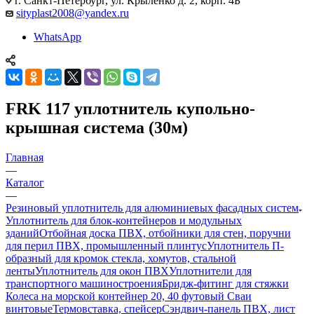
г. Санкт-Петербург, ул. Крыленко д. 2, корп. 4Б
sityplast2008@yandex.ru
WhatsApp
FRK 117 уплотнитель купольно-
крышная система (30м)
Главная
—
Каталог
—
Резиновый уплотнитель для алюминиевых фасадных систем
Уплотнитель для блок-контейнеров и модульных
зданий
Отбойная доска ПВХ, отбойники для стен, поручни
для перил ПВХ, промышленный плинтус
Уплотнитель П-
образный для кромок стекла, хомутов, стальной
ленты
Уплотнитель для окон ПВХ
Уплотнители для
транспортного машиностроения
Бридж-фитинг для стяжки
Колеса на морской контейнер 20, 40 футовый Сваи
винтовые
Термовставка, спейсер
Сэндвич-панель ПВХ, лист