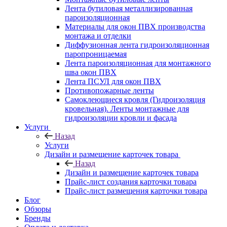
Лента бутиловая металлизированная
пароизоляционная
Материалы для окон ПВХ производства
монтажа и отделки
Диффузионная лента гидроизоляционная
паропроницаемая
Лента пароизоляционная для монтажного
шва окон ПВХ
Лента ПСУЛ для окон ПВХ
Противопожарные ленты
Самоклеющиеся кровля (Гидроизоляция
кровельная). Ленты монтажные для
гидроизоляции кровли и фасада
Услуги
Назад
Услуги
Дизайн и размещение карточек товара
Назад
Дизайн и размещение карточек товара
Прайс-лист создания карточки товара
Прайс-лист размещения карточки товара
Блог
Обзоры
Бренды