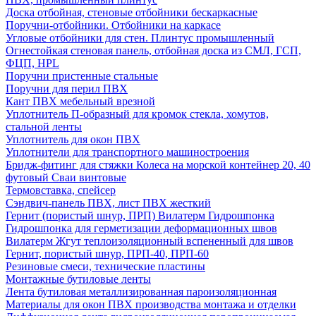
Доска отбойная, стеновые отбойники бескаркасные
Поручни-отбойники. Отбойники на каркасе
Угловые отбойники для стен. Плинтус промышленный
Огнестойкая стеновая панель, отбойная доска из СМЛ, ГСП,
ФЦП, HPL
Поручни пристенные стальные
Поручни для перил ПВХ
Кант ПВХ мебельный врезной
Уплотнитель П-образный для кромок стекла, хомутов,
стальной ленты
Уплотнитель для окон ПВХ
Уплотнители для транспортного машиностроения
Бридж-фитинг для стяжки Колеса на морской контейнер 20, 40
футовый Сваи винтовые
Термовставка, спейсер
Сэндвич-панель ПВХ, лист ПВХ жесткий
Гернит (пористый шнур, ПРП) Вилатерм Гидрошпонка
Гидрошпонка для герметизации деформационных швов
Вилатерм Жгут теплоизоляционный вспененный для швов
Гернит, пористый шнур, ПРП-40, ПРП-60
Резиновые смеси, технические пластины
Монтажные бутиловые ленты
Лента бутиловая металлизированная пароизоляционная
Материалы для окон ПВХ производства монтажа и отделки