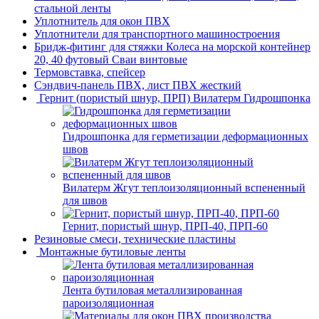
стальной ленты
Уплотнитель для окон ПВХ
Уплотнители для транспортного машиностроения
Бридж-фитинг для стяжки Колеса на морской контейнер
20, 40 футовый Сваи винтовые
Термовставка, спейсер
Сэндвич-панель ПВХ, лист ПВХ жесткий
Гернит (пористый шнур, ПРП) Вилатерм Гидрошпонка
Гидрошпонка для герметизации деформационных
швов
Вилатерм Жгут теплоизоляционный вспененный
для швов
Гернит, пористый шнур, ПРП-40, ПРП-60
Резиновые смеси, технические пластины
Монтажные бутиловые ленты
Лента бутиловая металлизированная
пароизоляционная