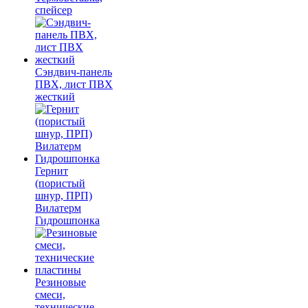
спейсер
Сэндвич-панель
ПВХ, лист ПВХ
жесткий
Гернит
(пористый
шнур, ПРП)
Вилатерм
Гидрошпонка
Резиновые
смеси,
технические