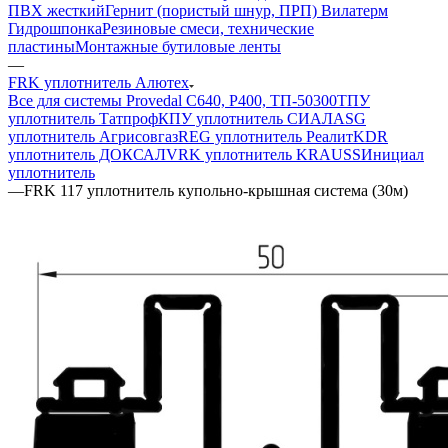
ПВХ жесткий
Гернит (пористый шнур, ПРП) Вилатерм
Гидрошпонка
Резиновые смеси, технические
пластины
Монтажные бутиловые ленты
—
FRK уплотнитель Алютех
Все для системы Provedal С640, Р400, ТП-50300
ТПУ
уплотнитель Татпроф
КПУ уплотнитель СИАЛ
ASG
уплотнитель Агрисовгаз
REG уплотнитель Реалит
KDR
уплотнитель ДОКСАЛ
VRK уплотнитель KRAUSS
Инициал
уплотнитель
—
FRK 117 уплотнитель купольно-крышная система (30м)