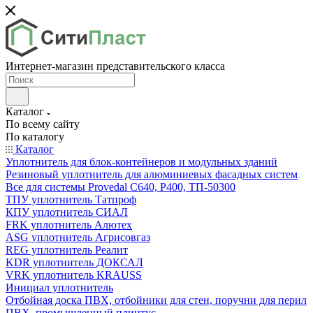
Интернет-магазин представительского класса
Каталог
По всему сайту
По каталогу
Каталог
Уплотнитель для блок-контейнеров и модульных зданий
Резиновый уплотнитель для алюминиевых фасадных систем
Все для системы Provedal С640, Р400, ТП-50300
ТПУ уплотнитель Татпроф
КПУ уплотнитель СИАЛ
FRK уплотнитель Алютех
ASG уплотнитель Агрисовгаз
REG уплотнитель Реалит
KDR уплотнитель ДОКСАЛ
VRK уплотнитель KRAUSS
Инициал уплотнитель
Отбойная доска ПВХ, отбойники для стен, поручни для перил
ПВХ, промышленный плинтус