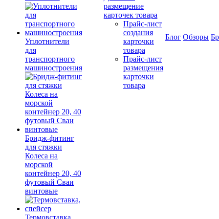
размещение
карточек товара
Прайс-лист
создания
Блог
Обзоры
Б
Уплотнители
карточки
для
товара
транспортного
Прайс-лист
машиностроения
размещения
карточки
товара
Бридж-фитинг
для стяжки
Колеса на
морской
контейнер 20, 40
футовый Сваи
винтовые
Термовставка,