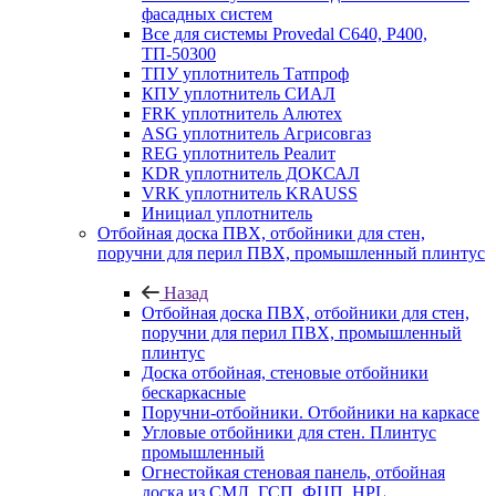
фасадных систем
Все для системы Provedal С640, Р400,
ТП-50300
ТПУ уплотнитель Татпроф
КПУ уплотнитель СИАЛ
FRK уплотнитель Алютех
ASG уплотнитель Агрисовгаз
REG уплотнитель Реалит
KDR уплотнитель ДОКСАЛ
VRK уплотнитель KRAUSS
Инициал уплотнитель
Отбойная доска ПВХ, отбойники для стен,
поручни для перил ПВХ, промышленный плинтус
Назад
Отбойная доска ПВХ, отбойники для стен,
поручни для перил ПВХ, промышленный
плинтус
Доска отбойная, стеновые отбойники
бескаркасные
Поручни-отбойники. Отбойники на каркасе
Угловые отбойники для стен. Плинтус
промышленный
Огнестойкая стеновая панель, отбойная
доска из СМЛ, ГСП, ФЦП, HPL