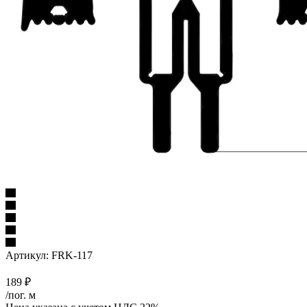
Артикул:
FRK-117
189
₽
/пог. м