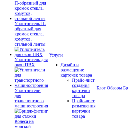
Уплотнитель П-
образный для
кромок стекла,
хомутов,
стальной ленты
Услуги
Уплотнитель для
окон ПВХ
Дизайн и
размещение
карточек товара
Прайс-лист
создания
Блог
Обзоры
Б
Уплотнители
карточки
для
товара
транспортного
Прайс-лист
машиностроения
размещения
карточки
товара