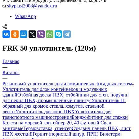
г. Санкт-Петербург, ул. Крыленко д. 2, корп. 4Б
sityplast2008@yandex.ru
WhatsApp
FRK 50 уплотнитель (120м)
Главная
—
Каталог
—
Резиновый уплотнитель для алюминиевых фасадных систем
Уплотнитель для блок-контейнеров и модульных
зданий
Отбойная доска ПВХ, отбойники для стен, поручни
для перил ПВХ, промышленный плинтус
Уплотнитель П-
образный для кромок стекла, хомутов, стальной
ленты
Уплотнитель для окон ПВХ
Уплотнители для
транспортного машиностроения
Бридж-фитинг для стяжки
Колеса на морской контейнер 20, 40 футовый Сваи
винтовые
Термовставка, спейсер
Сэндвич-панель ПВХ, лист
ПВХ жесткий
Гернит (пористый шнур, ПРП) Вилатерм