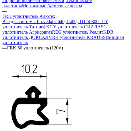
Гидрошпонка
Резиновые смеси, технические
пластины
Монтажные бутиловые ленты
—
FRK уплотнитель Алютех
Все для системы Provedal С640, Р400, ТП-50300
ТПУ
уплотнитель Татпроф
КПУ уплотнитель СИАЛ
ASG
уплотнитель Агрисовгаз
REG уплотнитель Реалит
KDR
уплотнитель ДОКСАЛ
VRK уплотнитель KRAUSS
Инициал
уплотнитель
—
FRK 50 уплотнитель (120м)