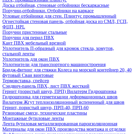
Доска отбойная, стеновые отбойники бескаркасные
Поручни-отбойники. Отбойники на каркасе
Угловые отбойники для стен. Плинтус промышленный
Огнестойкая стеновая панель, отбойная доска из СМЛ, ГСП,
ФЦП, HPL
Поручни пристенные стальные
Поручни для перил ПВХ
Кант ПВХ мебельный врезной
Уплотнитель П-образный для кромок стекла, хомутов,
стальной ленты
Уплотнитель для окон ПВХ
Уплотнители для транспортного машиностроения
Бридж-фитинг для стяжки Колеса на морской контейнер 20, 40
футовый Сваи винтовые
Термовставка, спейсер
Сэндвич-панель ПВХ, лист ПВХ жесткий
Гернит (пористый шнур, ПРП) Вилатерм Гидрошпонка
Гидрошпонка для герметизации деформационных швов
Вилатерм Жгут теплоизоляционный вспененный для швов
Гернит, пористый шнур, ПРП-40, ПРП-60
Резиновые смеси, технические пластины
Монтажные бутиловые ленты
Лента бутиловая металлизированная пароизоляционная
Материалы для окон ПВХ производства монтажа и отделки