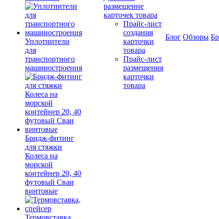
размещение
карточек товара
Прайс-лист
создания
Блог
Обзоры
Б
Уплотнители
карточки
для
товара
транспортного
Прайс-лист
машиностроения
размещения
карточки
товара
Бридж-фитинг
для стяжки
Колеса на
морской
контейнер 20, 40
футовый Сваи
винтовые
Термовставка,