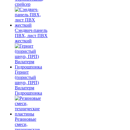
спейсер
Сэндвич-панель
ПВХ, лист ПВХ
жесткий
Гернит
(пористый
шнур, ПРП)
Вилатерм
Гидрошпонка
Резиновые
смеси,
технические