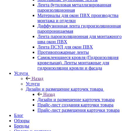
Лента бутиловая металлизированная
пароизоляционная
Материалы для окон ПВХ производства
монтажа и отделки
Диффузионная лента гидроизоляционная
паропроницаемая
Лента пароизоляционная для монтажного
шва окон ПВХ
Лента ПСУЛ для окон ПВХ
Противопожарные ленты
Самоклеющиеся кровля (Гидроизоляция
кровельная). Ленты монтажные для
гидроизоляции кровли и фасада
Услуги
Назад
Услуги
Дизайн и размещение карточек товара
Назад
Дизайн и размещение карточек товара
Прайс-лист создания карточки товара
Прайс-лист размещения карточки товара
Блог
Обзоры
Бренды