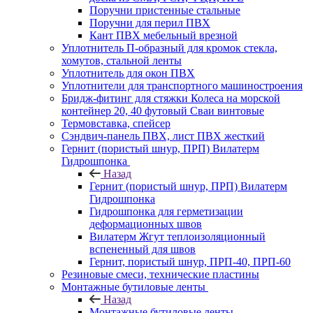
Поручни пристенные стальные
Поручни для перил ПВХ
Кант ПВХ мебельный врезной
Уплотнитель П-образный для кромок стекла,
хомутов, стальной ленты
Уплотнитель для окон ПВХ
Уплотнители для транспортного машиностроения
Бридж-фитинг для стяжки Колеса на морской
контейнер 20, 40 футовый Сваи винтовые
Термовставка, спейсер
Сэндвич-панель ПВХ, лист ПВХ жесткий
Гернит (пористый шнур, ПРП) Вилатерм
Гидрошпонка
Назад
Гернит (пористый шнур, ПРП) Вилатерм
Гидрошпонка
Гидрошпонка для герметизации
деформационных швов
Вилатерм Жгут теплоизоляционный
вспененный для швов
Гернит, пористый шнур, ПРП-40, ПРП-60
Резиновые смеси, технические пластины
Монтажные бутиловые ленты
Назад
Монтажные бутиловые ленты