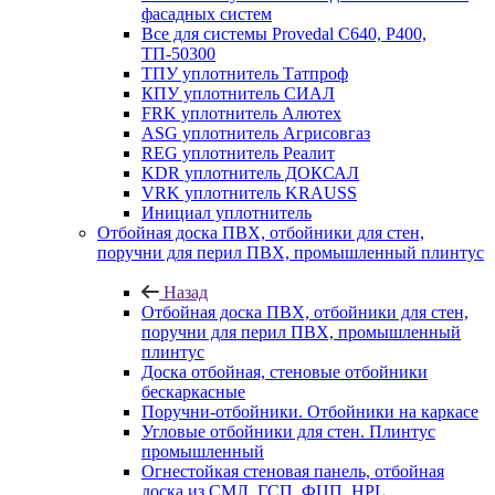
фасадных систем
Все для системы Provedal С640, Р400,
ТП-50300
ТПУ уплотнитель Татпроф
КПУ уплотнитель СИАЛ
FRK уплотнитель Алютех
ASG уплотнитель Агрисовгаз
REG уплотнитель Реалит
KDR уплотнитель ДОКСАЛ
VRK уплотнитель KRAUSS
Инициал уплотнитель
Отбойная доска ПВХ, отбойники для стен,
поручни для перил ПВХ, промышленный плинтус
Назад
Отбойная доска ПВХ, отбойники для стен,
поручни для перил ПВХ, промышленный
плинтус
Доска отбойная, стеновые отбойники
бескаркасные
Поручни-отбойники. Отбойники на каркасе
Угловые отбойники для стен. Плинтус
промышленный
Огнестойкая стеновая панель, отбойная
доска из СМЛ, ГСП, ФЦП, HPL