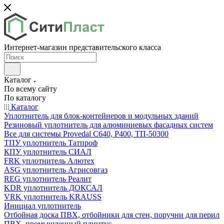
Интернет-магазин представительского класса
Каталог
По всему сайту
По каталогу
Каталог
Уплотнитель для блок-контейнеров и модульных зданий
Резиновый уплотнитель для алюминиевых фасадных систем
Все для системы Provedal С640, Р400, ТП-50300
ТПУ уплотнитель Татпроф
КПУ уплотнитель СИАЛ
FRK уплотнитель Алютех
ASG уплотнитель Агрисовгаз
REG уплотнитель Реалит
KDR уплотнитель ДОКСАЛ
VRK уплотнитель KRAUSS
Инициал уплотнитель
Отбойная доска ПВХ, отбойники для стен, поручни для перил
ПВХ, промышленный плинтус