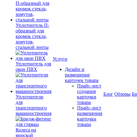
Уплотнитель П-
образный для
кромок стекла,
хомутов,
стальной ленты
Услуги
Уплотнитель для
окон ПВХ
Дизайн и
размещение
карточек товара
Прайс-лист
создания
Блог
Обзоры
Б
Уплотнители
карточки
для
товара
транспортного
Прайс-лист
машиностроения
размещения
карточки
товара