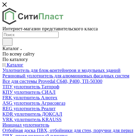
Интернет-магазин представительского класса
Каталог
По всему сайту
По каталогу
Каталог
Уплотнитель для блок-контейнеров и модульных зданий
Резиновый уплотнитель для алюминиевых фасадных систем
Все для системы Provedal С640, Р400, ТП-50300
ТПУ уплотнитель Татпроф
КПУ уплотнитель СИАЛ
FRK уплотнитель Алютех
ASG уплотнитель Агрисовгаз
REG уплотнитель Реалит
KDR уплотнитель ДОКСАЛ
VRK уплотнитель KRAUSS
Инициал уплотнитель
Отбойная доска ПВХ, отбойники для стен, поручни для перил
ПВХ, промышленный плинтус