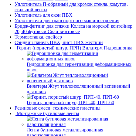
Уплотнитель П-образный для кромок стекла, хомутов,
стальной ленты
Уплотнитель для окон ПВХ
Уплотнители для транспортного машиностроения
Бридж-фитинг для стяжки Колеса на морской контейнер
20, 40 футовый Сваи винтовые
Термовставка, спейсер
Сэндвич-панель ПВХ, лист ПВХ жесткий
Гернит (пористый шнур, ПРП) Вилатерм Гидрошпонка
Гидрошпонка для герметизации деформационных
швов
Вилатерм Жгут теплоизоляционный вспененный
для швов
Гернит, пористый шнур, ПРП-40, ПРП-60
Резиновые смеси, технические пластины
Монтажные бутиловые ленты
Лента бутиловая металлизированная
пароизоляционная