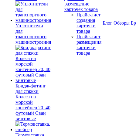
размещение
карточек товара
Прайс-лист
создания
Блог
Обзоры
Б
Уплотнители
карточки
для
товара
транспортного
Прайс-лист
машиностроения
размещения
карточки
товара
Бридж-фитинг
для стяжки
Колеса на
морской
контейнер 20, 40
футовый Сваи
винтовые
Термовставка,