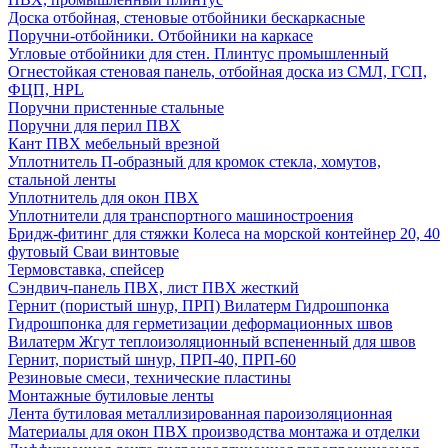
Доска отбойная, стеновые отбойники бескаркасные
Поручни-отбойники. Отбойники на каркасе
Угловые отбойники для стен. Плинтус промышленный
Огнестойкая стеновая панель, отбойная доска из СМЛ, ГСП,
ФЦП, HPL
Поручни пристенные стальные
Поручни для перил ПВХ
Кант ПВХ мебельный врезной
Уплотнитель П-образный для кромок стекла, хомутов,
стальной ленты
Уплотнитель для окон ПВХ
Уплотнители для транспортного машиностроения
Бридж-фитинг для стяжки Колеса на морской контейнер 20, 40
футовый Сваи винтовые
Термовставка, спейсер
Сэндвич-панель ПВХ, лист ПВХ жесткий
Гернит (пористый шнур, ПРП) Вилатерм Гидрошпонка
Гидрошпонка для герметизации деформационных швов
Вилатерм Жгут теплоизоляционный вспененный для швов
Гернит, пористый шнур, ПРП-40, ПРП-60
Резиновые смеси, технические пластины
Монтажные бутиловые ленты
Лента бутиловая металлизированная пароизоляционная
Материалы для окон ПВХ производства монтажа и отделки