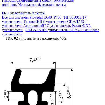
Гидрошпонка
Резиновые смеси, технические
пластины
Монтажные бутиловые ленты
—
FRK уплотнитель Алютех
Все для системы Provedal С640, Р400, ТП-50300
ТПУ
уплотнитель Татпроф
КПУ уплотнитель СИАЛ
ASG
уплотнитель Агрисовгаз
REG уплотнитель Реалит
KDR
уплотнитель ДОКСАЛ
VRK уплотнитель KRAUSS
Инициал
уплотнитель
—
FRK 02 уплотнитель заполнения 400м