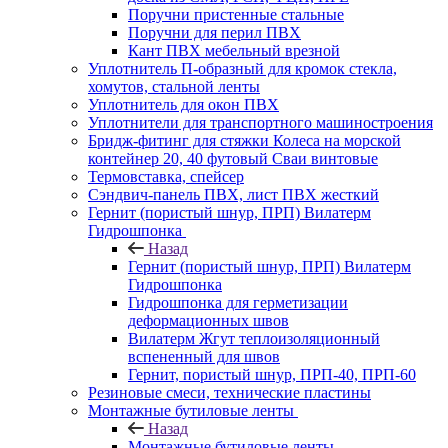
Поручни пристенные стальные
Поручни для перил ПВХ
Кант ПВХ мебельный врезной
Уплотнитель П-образный для кромок стекла,
хомутов, стальной ленты
Уплотнитель для окон ПВХ
Уплотнители для транспортного машиностроения
Бридж-фитинг для стяжки Колеса на морской
контейнер 20, 40 футовый Сваи винтовые
Термовставка, спейсер
Сэндвич-панель ПВХ, лист ПВХ жесткий
Гернит (пористый шнур, ПРП) Вилатерм
Гидрошпонка
Назад
Гернит (пористый шнур, ПРП) Вилатерм
Гидрошпонка
Гидрошпонка для герметизации
деформационных швов
Вилатерм Жгут теплоизоляционный
вспененный для швов
Гернит, пористый шнур, ПРП-40, ПРП-60
Резиновые смеси, технические пластины
Монтажные бутиловые ленты
Назад
Монтажные бутиловые ленты