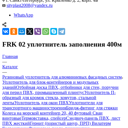
г. Санкт-Петербург, ул. Крыленко д. 2, корп. 4Б
sityplast2008@yandex.ru
WhatsApp
FRK 02 уплотнитель заполнения 400м
Главная
—
Каталог
—
Резиновый уплотнитель для алюминиевых фасадных систем
Уплотнитель для блок-контейнеров и модульных
зданий
Отбойная доска ПВХ, отбойники для стен, поручни
для перил ПВХ, промышленный плинтус
Уплотнитель П-
образный для кромок стекла, хомутов, стальной
ленты
Уплотнитель для окон ПВХ
Уплотнители для
транспортного машиностроения
Бридж-фитинг для стяжки
Колеса на морской контейнер 20, 40 футовый Сваи
винтовые
Термовставка, спейсер
Сэндвич-панель ПВХ, лист
ПВХ жесткий
Гернит (пористый шнур, ПРП) Вилатерм