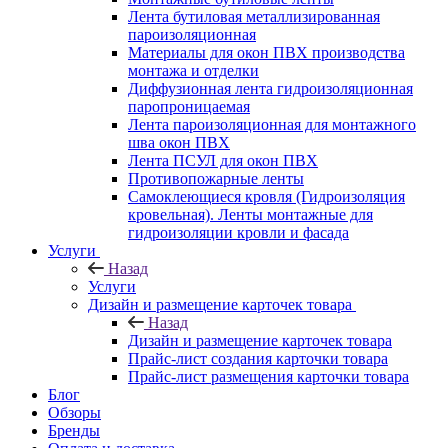
Лента бутиловая металлизированная
пароизоляционная
Материалы для окон ПВХ производства
монтажа и отделки
Диффузионная лента гидроизоляционная
паропроницаемая
Лента пароизоляционная для монтажного
шва окон ПВХ
Лента ПСУЛ для окон ПВХ
Противопожарные ленты
Самоклеющиеся кровля (Гидроизоляция
кровельная). Ленты монтажные для
гидроизоляции кровли и фасада
Услуги
Назад
Услуги
Дизайн и размещение карточек товара
Назад
Дизайн и размещение карточек товара
Прайс-лист создания карточки товара
Прайс-лист размещения карточки товара
Блог
Обзоры
Бренды