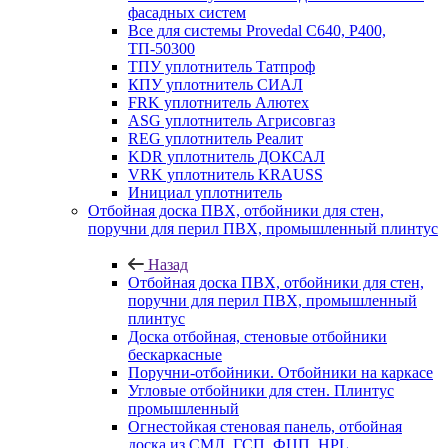
фасадных систем
Все для системы Provedal С640, Р400,
ТП-50300
ТПУ уплотнитель Татпроф
КПУ уплотнитель СИАЛ
FRK уплотнитель Алютех
ASG уплотнитель Агрисовгаз
REG уплотнитель Реалит
KDR уплотнитель ДОКСАЛ
VRK уплотнитель KRAUSS
Инициал уплотнитель
Отбойная доска ПВХ, отбойники для стен,
поручни для перил ПВХ, промышленный плинтус
Назад
Отбойная доска ПВХ, отбойники для стен,
поручни для перил ПВХ, промышленный
плинтус
Доска отбойная, стеновые отбойники
бескаркасные
Поручни-отбойники. Отбойники на каркасе
Угловые отбойники для стен. Плинтус
промышленный
Огнестойкая стеновая панель, отбойная
доска из СМЛ, ГСП, ФЦП, HPL