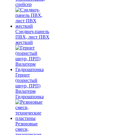
спейсер
Сэндвич-панель
ПВХ, лист ПВХ
жесткий
Гернит
(пористый
шнур, ПРП)
Вилатерм
Гидрошпонка
Резиновые
смеси,
технические