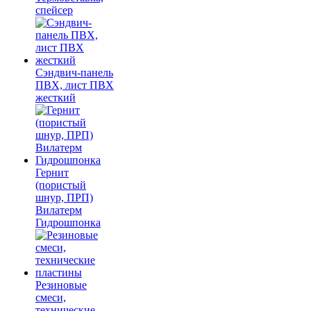
спейсер
Сэндвич-панель
ПВХ, лист ПВХ
жесткий
Гернит
(пористый
шнур, ПРП)
Вилатерм
Гидрошпонка
Резиновые
смеси,
технические