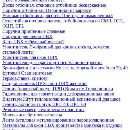
Доска отбойная, стеновые отбойники бескаркасные
Поручни-отбойники. Отбойники на каркасе
Угловые отбойники для стен. Плинтус промышленный
Огнестойкая стеновая панель, отбойная доска из СМЛ, ГСП,
ФЦП, HPL
Поручни пристенные стальные
Поручни для перил ПВХ
Кант ПВХ мебельный врезной
Уплотнитель П-образный для кромок стекла, хомутов,
стальной ленты
Уплотнитель для окон ПВХ
Уплотнители для транспортного машиностроения
Бридж-фитинг для стяжки Колеса на морской контейнер 20, 40
футовый Сваи винтовые
Термовставка, спейсер
Сэндвич-панель ПВХ, лист ПВХ жесткий
Гернит (пористый шнур, ПРП) Вилатерм Гидрошпонка
Гидрошпонка для герметизации деформационных швов
Вилатерм Жгут теплоизоляционный вспененный для швов
Гернит, пористый шнур, ПРП-40, ПРП-60
Резиновые смеси, технические пластины
Монтажные бутиловые ленты
Лента бутиловая металлизированная пароизоляционная
Материалы для окон ПВХ производства монтажа и отделки