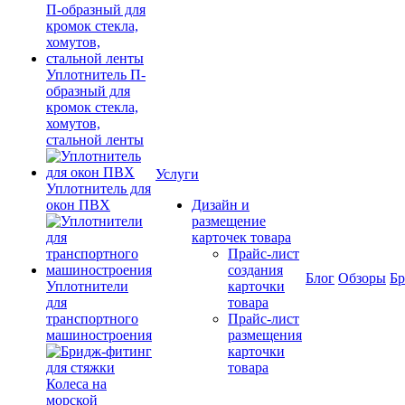
Уплотнитель П-
образный для
кромок стекла,
хомутов,
стальной ленты
Услуги
Уплотнитель для
окон ПВХ
Дизайн и
размещение
карточек товара
Прайс-лист
создания
Блог
Обзоры
Б
Уплотнители
карточки
для
товара
транспортного
Прайс-лист
машиностроения
размещения
карточки
товара