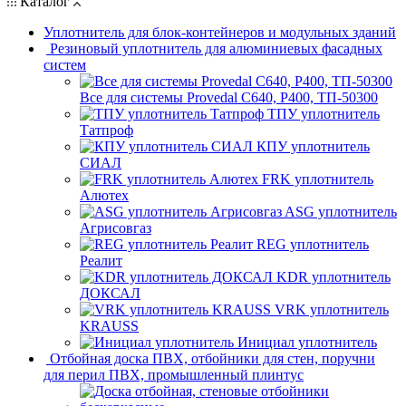
Каталог
Уплотнитель для блок-контейнеров и модульных зданий
Резиновый уплотнитель для алюминиевых фасадных
систем
Все для системы Provedal С640, Р400, ТП-50300
ТПУ уплотнитель
Татпроф
КПУ уплотнитель
СИАЛ
FRK уплотнитель
Алютех
ASG уплотнитель
Агрисовгаз
REG уплотнитель
Реалит
KDR уплотнитель
ДОКСАЛ
VRK уплотнитель
KRAUSS
Инициал уплотнитель
Отбойная доска ПВХ, отбойники для стен, поручни
для перил ПВХ, промышленный плинтус