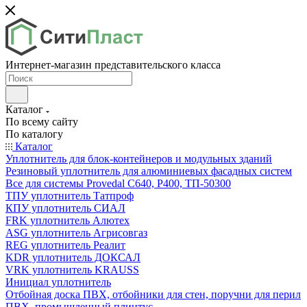
Интернет-магазин представительского класса
Каталог
По всему сайту
По каталогу
Каталог
Уплотнитель для блок-контейнеров и модульных зданий
Резиновый уплотнитель для алюминиевых фасадных систем
Все для системы Provedal С640, Р400, ТП-50300
ТПУ уплотнитель Татпроф
КПУ уплотнитель СИАЛ
FRK уплотнитель Алютех
ASG уплотнитель Агрисовгаз
REG уплотнитель Реалит
KDR уплотнитель ДОКСАЛ
VRK уплотнитель KRAUSS
Инициал уплотнитель
Отбойная доска ПВХ, отбойники для стен, поручни для перил
ПВХ, промышленный плинтус