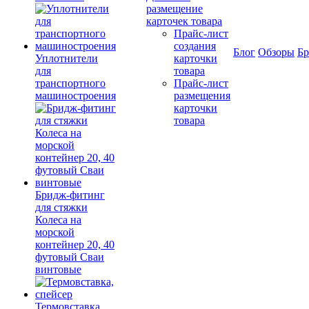
размещение
карточек товара
Прайс-лист
создания
Блог
Обзоры
Б
Уплотнители
карточки
для
товара
транспортного
Прайс-лист
машиностроения
размещения
карточки
товара
Бридж-фитинг
для стяжки
Колеса на
морской
контейнер 20, 40
футовый Сваи
винтовые
Термовставка,