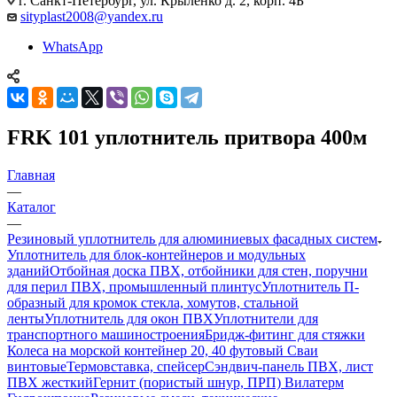
г. Санкт-Петербург, ул. Крыленко д. 2, корп. 4Б
sityplast2008@yandex.ru
WhatsApp
FRK 101 уплотнитель притвора 400м
Главная
—
Каталог
—
Резиновый уплотнитель для алюминиевых фасадных систем
Уплотнитель для блок-контейнеров и модульных
зданий
Отбойная доска ПВХ, отбойники для стен, поручни
для перил ПВХ, промышленный плинтус
Уплотнитель П-
образный для кромок стекла, хомутов, стальной
ленты
Уплотнитель для окон ПВХ
Уплотнители для
транспортного машиностроения
Бридж-фитинг для стяжки
Колеса на морской контейнер 20, 40 футовый Сваи
винтовые
Термовставка, спейсер
Сэндвич-панель ПВХ, лист
ПВХ жесткий
Гернит (пористый шнур, ПРП) Вилатерм