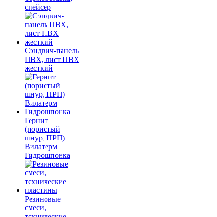
спейсер
Сэндвич-панель
ПВХ, лист ПВХ
жесткий
Гернит
(пористый
шнур, ПРП)
Вилатерм
Гидрошпонка
Резиновые
смеси,
технические