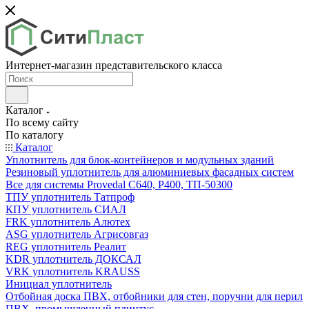
Интернет-магазин представительского класса
Каталог
По всему сайту
По каталогу
Каталог
Уплотнитель для блок-контейнеров и модульных зданий
Резиновый уплотнитель для алюминиевых фасадных систем
Все для системы Provedal С640, Р400, ТП-50300
ТПУ уплотнитель Татпроф
КПУ уплотнитель СИАЛ
FRK уплотнитель Алютех
ASG уплотнитель Агрисовгаз
REG уплотнитель Реалит
KDR уплотнитель ДОКСАЛ
VRK уплотнитель KRAUSS
Инициал уплотнитель
Отбойная доска ПВХ, отбойники для стен, поручни для перил
ПВХ, промышленный плинтус