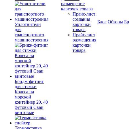
размещение
карточек товара
Прайс-лист
создания
Блог
Обзоры
Б
Уплотнители
карточки
для
товара
транспортного
Прайс-лист
машиностроения
размещения
карточки
товара
Бридж-фитинг
для стяжки
Колеса на
морской
контейнер 20, 40
футовый Сваи
винтовые
Термовставка,