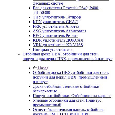
фасадных систем
Все для системы Provedal С640, Р400,
ТП-50300
ТПУ уплотнитель Татпроф
КПУ уплотнитель СИАЛ
FRK уплотнитель Алютех
ASG уплотнитель Агрисовгаз
REG уплотнитель Реалит
KDR уплотнитель ДОКСАЛ
VRK уплотнитель KRAUSS
Инициал уплотнитель
Отбойная доска ПВХ, отбойники для стен,
поручни для перил ПВХ, промышленный плинтус
Назад
Отбойная доска ПВХ, отбойники для стен,
поручни для перил ПВХ, промышленный
плинтус
Доска отбойная, стеновые отбойники
бескаркасные
Поручни-отбойники. Отбойники на каркасе
Угловые отбойники для стен. Плинтус
промышленный
Огнестойкая стеновая панель, отбойная
доска из СМЛ, ГСП, ФЦП, HPL