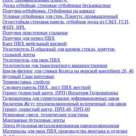
Доска отбойная, стеновые отбойники бескаркасные
Поручни-отбойники. Отбойники на каркасе
Угловые отбойники для стен. Плинтус промышленный
Огнестойкая стеновая панель, отбойная доска из СМЛ, ГСП,
ФЦП, HPL
Поручни пристенные стальные
Поручни для перил ПВХ
Кант ПВХ мебельный врезной
Уплотнитель П-образный для кромок стекла, хомутов,
стальной ленты
Уплотнитель для окон ПВХ
Уплотнители для транспортного машиностроения
Бридж-фитинг для стяжки Колеса на морской контейнер 20, 40
футовый Сваи винтовые
Термовставка, спейсер
Сэндвич-панель ПВХ, лист ПВХ жесткий
Гернит (пористый шнур, ПРП) Вилатерм Гидрошпонка
Гидрошпонка для герметизации деформационных швов
Вилатерм Жгут теплоизоляционный вспененный для швов
Гернит, пористый шнур, ПРП-40, ПРП-60
Резиновые смеси, технические пластины
Монтажные бутиловые ленты
Лента бутиловая металлизированная пароизоляционная
Материалы для окон ПВХ производства монтажа и отделки