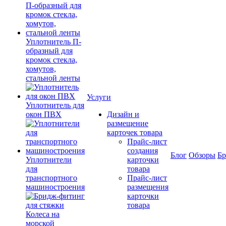
Уплотнитель П-
образный для
кромок стекла,
хомутов,
стальной ленты
Услуги
Уплотнитель для
окон ПВХ
Дизайн и
размещение
карточек товара
Прайс-лист
создания
Блог
Обзоры
Б
Уплотнители
карточки
для
товара
транспортного
Прайс-лист
машиностроения
размещения
карточки
товара