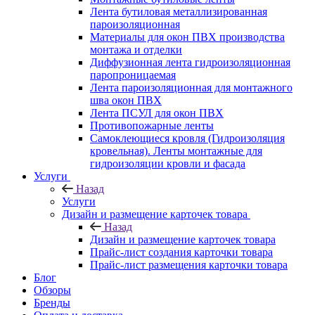
Лента бутиловая металлизированная
пароизоляционная
Материалы для окон ПВХ производства
монтажа и отделки
Диффузионная лента гидроизоляционная
паропроницаемая
Лента пароизоляционная для монтажного
шва окон ПВХ
Лента ПСУЛ для окон ПВХ
Противопожарные ленты
Самоклеющиеся кровля (Гидроизоляция
кровельная). Ленты монтажные для
гидроизоляции кровли и фасада
Услуги
Назад
Услуги
Дизайн и размещение карточек товара
Назад
Дизайн и размещение карточек товара
Прайс-лист создания карточки товара
Прайс-лист размещения карточки товара
Блог
Обзоры
Бренды