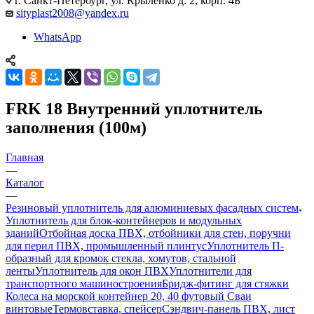
г. Санкт-Петербург, ул. Крыленко д. 2, корп. 4Б
sityplast2008@yandex.ru
WhatsApp
FRK 18 Внутренний уплотнитель
заполнения (100м)
Главная
—
Каталог
—
Резиновый уплотнитель для алюминиевых фасадных систем
Уплотнитель для блок-контейнеров и модульных
зданий
Отбойная доска ПВХ, отбойники для стен, поручни
для перил ПВХ, промышленный плинтус
Уплотнитель П-
образный для кромок стекла, хомутов, стальной
ленты
Уплотнитель для окон ПВХ
Уплотнители для
транспортного машиностроения
Бридж-фитинг для стяжки
Колеса на морской контейнер 20, 40 футовый Сваи
винтовые
Термовставка, спейсер
Сэндвич-панель ПВХ, лист