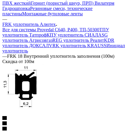
ПВХ жесткий
Гернит (пористый шнур, ПРП) Вилатерм
Гидрошпонка
Резиновые смеси, технические
пластины
Монтажные бутиловые ленты
—
FRK уплотнитель Алютех
Все для системы Provedal С640, Р400, ТП-50300
ТПУ
уплотнитель Татпроф
КПУ уплотнитель СИАЛ
ASG
уплотнитель Агрисовгаз
REG уплотнитель Реалит
KDR
уплотнитель ДОКСАЛ
VRK уплотнитель KRAUSS
Инициал
уплотнитель
—
FRK 18 Внутренний уплотнитель заполнения (100м)
Скидка от 100м