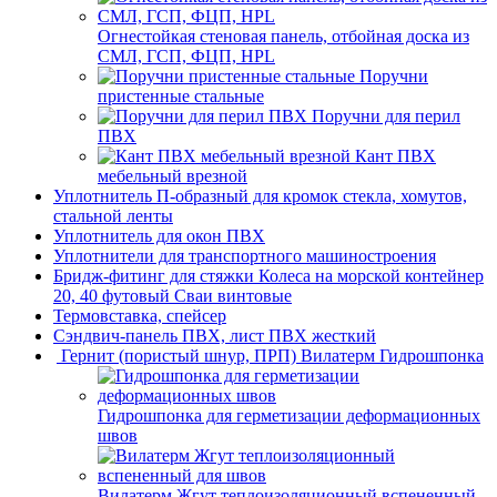
Огнестойкая стеновая панель, отбойная доска из
СМЛ, ГСП, ФЦП, HPL
Поручни
пристенные стальные
Поручни для перил
ПВХ
Кант ПВХ
мебельный врезной
Уплотнитель П-образный для кромок стекла, хомутов,
стальной ленты
Уплотнитель для окон ПВХ
Уплотнители для транспортного машиностроения
Бридж-фитинг для стяжки Колеса на морской контейнер
20, 40 футовый Сваи винтовые
Термовставка, спейсер
Сэндвич-панель ПВХ, лист ПВХ жесткий
Гернит (пористый шнур, ПРП) Вилатерм Гидрошпонка
Гидрошпонка для герметизации деформационных
швов
Вилатерм Жгут теплоизоляционный вспененный