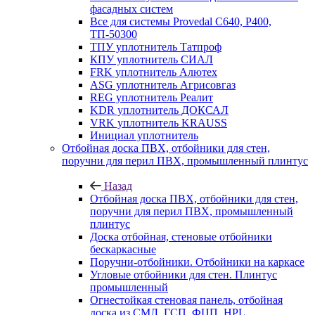
фасадных систем
Все для системы Provedal С640, Р400,
ТП-50300
ТПУ уплотнитель Татпроф
КПУ уплотнитель СИАЛ
FRK уплотнитель Алютех
ASG уплотнитель Агрисовгаз
REG уплотнитель Реалит
KDR уплотнитель ДОКСАЛ
VRK уплотнитель KRAUSS
Инициал уплотнитель
Отбойная доска ПВХ, отбойники для стен,
поручни для перил ПВХ, промышленный плинтус
Назад
Отбойная доска ПВХ, отбойники для стен,
поручни для перил ПВХ, промышленный
плинтус
Доска отбойная, стеновые отбойники
бескаркасные
Поручни-отбойники. Отбойники на каркасе
Угловые отбойники для стен. Плинтус
промышленный
Огнестойкая стеновая панель, отбойная
доска из СМЛ, ГСП, ФЦП, HPL