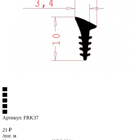
Артикул:
FRK37
21
₽
/пог. м