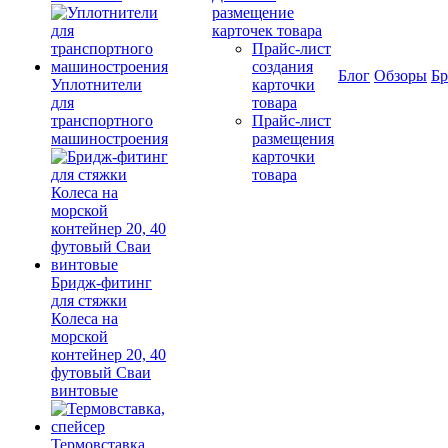
размещение
карточек товара
Прайс-лист
создания
Блог
Обзоры
Б
Уплотнители
карточки
для
товара
транспортного
Прайс-лист
машиностроения
размещения
карточки
товара
Бридж-фитинг
для стяжки
Колеса на
морской
контейнер 20, 40
футовый Сваи
винтовые
Термовставка,