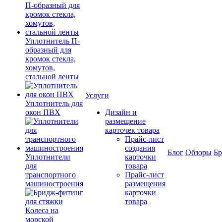
Уплотнитель П-
образный для
кромок стекла,
хомутов,
стальной ленты
Услуги
Уплотнитель для
окон ПВХ
Дизайн и
размещение
карточек товара
Прайс-лист
создания
Блог
Обзоры
Б
Уплотнители
карточки
для
товара
транспортного
Прайс-лист
машиностроения
размещения
карточки
товара