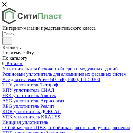
Интернет-магазин представительского класса
Каталог
По всему сайту
По каталогу
Каталог
Уплотнитель для блок-контейнеров и модульных зданий
Резиновый уплотнитель для алюминиевых фасадных систем
Все для системы Provedal С640, Р400, ТП-50300
ТПУ уплотнитель Татпроф
КПУ уплотнитель СИАЛ
FRK уплотнитель Алютех
ASG уплотнитель Агрисовгаз
REG уплотнитель Реалит
KDR уплотнитель ДОКСАЛ
VRK уплотнитель KRAUSS
Инициал уплотнитель
Отбойная доска ПВХ, отбойники для стен, поручни для перил
ПВХ, промышленный плинтус