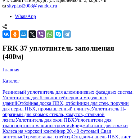
г. Санкт-Петербург, ул. Крыленко д. 2, корп. 4Б
sityplast2008@yandex.ru
WhatsApp
FRK 37 уплотнитель заполнения
(400м)
Главная
—
Каталог
—
Резиновый уплотнитель для алюминиевых фасадных систем
Уплотнитель для блок-контейнеров и модульных
зданий
Отбойная доска ПВХ, отбойники для стен, поручни
для перил ПВХ, промышленный плинтус
Уплотнитель П-
образный для кромок стекла, хомутов, стальной
ленты
Уплотнитель для окон ПВХ
Уплотнители для
транспортного машиностроения
Бридж-фитинг для стяжки
Колеса на морской контейнер 20, 40 футовый Сваи
винтовые
Термовставка, спейсер
Сэндвич-панель ПВХ, лист