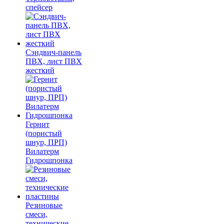
спейсер
Сэндвич-панель
ПВХ, лист ПВХ
жесткий
Гернит
(пористый
шнур, ПРП)
Вилатерм
Гидрошпонка
Резиновые
смеси,
технические