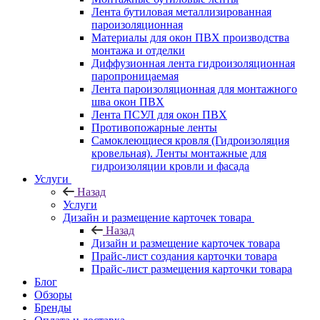
Лента бутиловая металлизированная
пароизоляционная
Материалы для окон ПВХ производства
монтажа и отделки
Диффузионная лента гидроизоляционная
паропроницаемая
Лента пароизоляционная для монтажного
шва окон ПВХ
Лента ПСУЛ для окон ПВХ
Противопожарные ленты
Самоклеющиеся кровля (Гидроизоляция
кровельная). Ленты монтажные для
гидроизоляции кровли и фасада
Услуги
Назад
Услуги
Дизайн и размещение карточек товара
Назад
Дизайн и размещение карточек товара
Прайс-лист создания карточки товара
Прайс-лист размещения карточки товара
Блог
Обзоры
Бренды