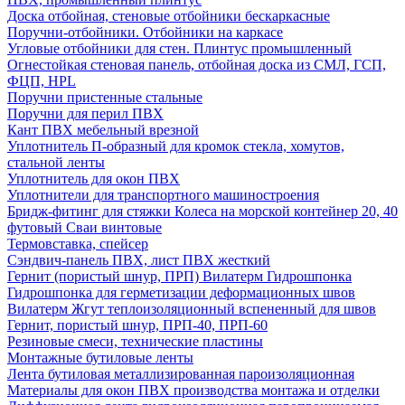
Доска отбойная, стеновые отбойники бескаркасные
Поручни-отбойники. Отбойники на каркасе
Угловые отбойники для стен. Плинтус промышленный
Огнестойкая стеновая панель, отбойная доска из СМЛ, ГСП,
ФЦП, HPL
Поручни пристенные стальные
Поручни для перил ПВХ
Кант ПВХ мебельный врезной
Уплотнитель П-образный для кромок стекла, хомутов,
стальной ленты
Уплотнитель для окон ПВХ
Уплотнители для транспортного машиностроения
Бридж-фитинг для стяжки Колеса на морской контейнер 20, 40
футовый Сваи винтовые
Термовставка, спейсер
Сэндвич-панель ПВХ, лист ПВХ жесткий
Гернит (пористый шнур, ПРП) Вилатерм Гидрошпонка
Гидрошпонка для герметизации деформационных швов
Вилатерм Жгут теплоизоляционный вспененный для швов
Гернит, пористый шнур, ПРП-40, ПРП-60
Резиновые смеси, технические пластины
Монтажные бутиловые ленты
Лента бутиловая металлизированная пароизоляционная
Материалы для окон ПВХ производства монтажа и отделки