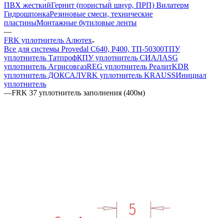
ПВХ жесткий
Гернит (пористый шнур, ПРП) Вилатерм
Гидрошпонка
Резиновые смеси, технические
пластины
Монтажные бутиловые ленты
—
FRK уплотнитель Алютех
Все для системы Provedal С640, Р400, ТП-50300
ТПУ
уплотнитель Татпроф
КПУ уплотнитель СИАЛ
ASG
уплотнитель Агрисовгаз
REG уплотнитель Реалит
KDR
уплотнитель ДОКСАЛ
VRK уплотнитель KRAUSS
Инициал
уплотнитель
—
FRK 37 уплотнитель заполнения (400м)