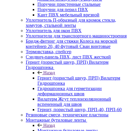
Поручни пристенные стальные
Поручни для перил ПВХ
Кант ПВХ мебельный врезной
Уплотнитель П-образный для кромок стекла,
хомутов, стальной ленты
Уплотнитель для окон ПВХ
Уплотнители для транспортного машиностроения
Бридж-фитинг для стяжки Колеса на морской
контейнер 20, 40 футовый Сваи винтовые
Термовставка, спейсер
Сэндвич-панель ПВХ, лист ПВХ жесткий
Гернит (пористый шнур, ПРП) Вилатерм
Гидрошпонка
Назад
Гернит (пористый шнур, ПРП) Вилатерм
Гидрошпонка
Гидрошпонка для герметизации
деформационных швов
Вилатерм Жгут теплоизоляционный
вспененный для швов
Гернит, пористый шнур, ПРП-40, ПРП-60
Резиновые смеси, технические пластины
Монтажные бутиловые ленты
Назад
Монтажные бутиловые ленты