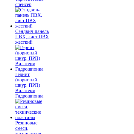
спейсер
Сэндвич-панель
ПВХ, лист ПВХ
жесткий
Гернит
(пористый
шнур, ПРП)
Вилатерм
Гидрошпонка
Резиновые
смеси,
технические