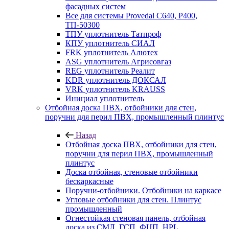
фасадных систем
Все для системы Provedal С640, Р400,
ТП-50300
ТПУ уплотнитель Татпроф
КПУ уплотнитель СИАЛ
FRK уплотнитель Алютех
ASG уплотнитель Агрисовгаз
REG уплотнитель Реалит
KDR уплотнитель ДОКСАЛ
VRK уплотнитель KRAUSS
Инициал уплотнитель
Отбойная доска ПВХ, отбойники для стен,
поручни для перил ПВХ, промышленный плинтус
Назад
Отбойная доска ПВХ, отбойники для стен,
поручни для перил ПВХ, промышленный
плинтус
Доска отбойная, стеновые отбойники
бескаркасные
Поручни-отбойники. Отбойники на каркасе
Угловые отбойники для стен. Плинтус
промышленный
Огнестойкая стеновая панель, отбойная
доска из СМЛ, ГСП, ФЦП, HPL