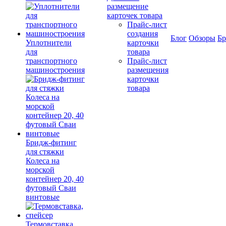
размещение
карточек товара
Прайс-лист
создания
Блог
Обзоры
Б
Уплотнители
карточки
для
товара
транспортного
Прайс-лист
машиностроения
размещения
карточки
товара
Бридж-фитинг
для стяжки
Колеса на
морской
контейнер 20, 40
футовый Сваи
винтовые
Термовставка,