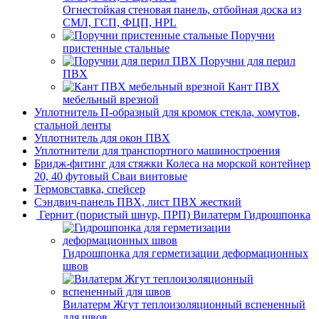
Огнестойкая стеновая панель, отбойная доска из
СМЛ, ГСП, ФЦП, HPL
Поручни
пристенные стальные
Поручни для перил
ПВХ
Кант ПВХ
мебельный врезной
Уплотнитель П-образный для кромок стекла, хомутов,
стальной ленты
Уплотнитель для окон ПВХ
Уплотнители для транспортного машиностроения
Бридж-фитинг для стяжки Колеса на морской контейнер
20, 40 футовый Сваи винтовые
Термовставка, спейсер
Сэндвич-панель ПВХ, лист ПВХ жесткий
Гернит (пористый шнур, ПРП) Вилатерм Гидрошпонка
Гидрошпонка для герметизации деформационных
швов
Вилатерм Жгут теплоизоляционный вспененный
для швов