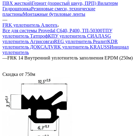
ПВХ жесткий
Гернит (пористый шнур, ПРП) Вилатерм
Гидрошпонка
Резиновые смеси, технические
пластины
Монтажные бутиловые ленты
—
FRK уплотнитель Алютех
Все для системы Provedal С640, Р400, ТП-50300
ТПУ
уплотнитель Татпроф
КПУ уплотнитель СИАЛ
ASG
уплотнитель Агрисовгаз
REG уплотнитель Реалит
KDR
уплотнитель ДОКСАЛ
VRK уплотнитель KRAUSS
Инициал
уплотнитель
—
FRK 14 Внутренний уплотнитель заполнения EPDM (250м)
Скидка от 750м