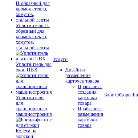
Уплотнитель П-
образный для
кромок стекла,
хомутов,
стальной ленты
Услуги
Уплотнитель для
окон ПВХ
Дизайн и
размещение
карточек товара
Прайс-лист
создания
Блог
Обзоры
Б
Уплотнители
карточки
для
товара
транспортного
Прайс-лист
машиностроения
размещения
карточки
товара