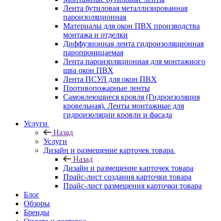
Лента бутиловая металлизированная
пароизоляционная
Материалы для окон ПВХ производства
монтажа и отделки
Диффузионная лента гидроизоляционная
паропроницаемая
Лента пароизоляционная для монтажного
шва окон ПВХ
Лента ПСУЛ для окон ПВХ
Противопожарные ленты
Самоклеющиеся кровля (Гидроизоляция
кровельная). Ленты монтажные для
гидроизоляции кровли и фасада
Услуги
Назад
Услуги
Дизайн и размещение карточек товара
Назад
Дизайн и размещение карточек товара
Прайс-лист создания карточки товара
Прайс-лист размещения карточки товара
Блог
Обзоры
Бренды