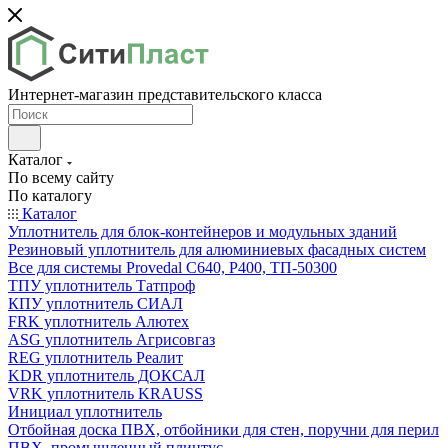
Интернет-магазин представительского класса
Каталог
По всему сайту
По каталогу
Каталог
Уплотнитель для блок-контейнеров и модульных зданий
Резиновый уплотнитель для алюминиевых фасадных систем
Все для системы Provedal С640, Р400, ТП-50300
ТПУ уплотнитель Татпроф
КПУ уплотнитель СИАЛ
FRK уплотнитель Алютех
ASG уплотнитель Агрисовгаз
REG уплотнитель Реалит
KDR уплотнитель ДОКСАЛ
VRK уплотнитель KRAUSS
Инициал уплотнитель
Отбойная доска ПВХ, отбойники для стен, поручни для перил
ПВХ, промышленный плинтус