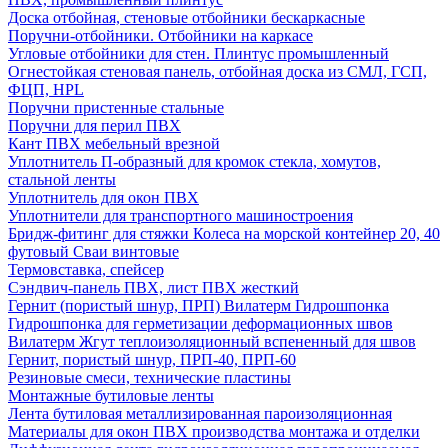
Доска отбойная, стеновые отбойники бескаркасные
Поручни-отбойники. Отбойники на каркасе
Угловые отбойники для стен. Плинтус промышленный
Огнестойкая стеновая панель, отбойная доска из СМЛ, ГСП,
ФЦП, HPL
Поручни пристенные стальные
Поручни для перил ПВХ
Кант ПВХ мебельный врезной
Уплотнитель П-образный для кромок стекла, хомутов,
стальной ленты
Уплотнитель для окон ПВХ
Уплотнители для транспортного машиностроения
Бридж-фитинг для стяжки Колеса на морской контейнер 20, 40
футовый Сваи винтовые
Термовставка, спейсер
Сэндвич-панель ПВХ, лист ПВХ жесткий
Гернит (пористый шнур, ПРП) Вилатерм Гидрошпонка
Гидрошпонка для герметизации деформационных швов
Вилатерм Жгут теплоизоляционный вспененный для швов
Гернит, пористый шнур, ПРП-40, ПРП-60
Резиновые смеси, технические пластины
Монтажные бутиловые ленты
Лента бутиловая металлизированная пароизоляционная
Материалы для окон ПВХ производства монтажа и отделки