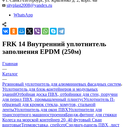
г. Санкт-Петербург, ул. Крыленко д. 2, корп. 4Б
sityplast2008@yandex.ru
WhatsApp
FRK 14 Внутренний уплотнитель
заполнения EPDM (250м)
Главная
—
Каталог
—
Резиновый уплотнитель для алюминиевых фасадных систем
Уплотнитель для блок-контейнеров и модульных
зданий
Отбойная доска ПВХ, отбойники для стен, поручни
для перил ПВХ, промышленный плинтус
Уплотнитель П-
образный для кромок стекла, хомутов, стальной
ленты
Уплотнитель для окон ПВХ
Уплотнители для
транспортного машиностроения
Бридж-фитинг для стяжки
Колеса на морской контейнер 20, 40 футовый Сваи
винтовые
Термовставка, спейсер
Сэндвич-панель ПВХ, лист