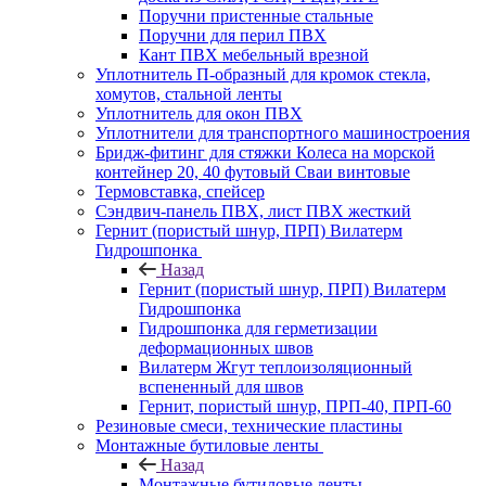
Поручни пристенные стальные
Поручни для перил ПВХ
Кант ПВХ мебельный врезной
Уплотнитель П-образный для кромок стекла,
хомутов, стальной ленты
Уплотнитель для окон ПВХ
Уплотнители для транспортного машиностроения
Бридж-фитинг для стяжки Колеса на морской
контейнер 20, 40 футовый Сваи винтовые
Термовставка, спейсер
Сэндвич-панель ПВХ, лист ПВХ жесткий
Гернит (пористый шнур, ПРП) Вилатерм
Гидрошпонка
Назад
Гернит (пористый шнур, ПРП) Вилатерм
Гидрошпонка
Гидрошпонка для герметизации
деформационных швов
Вилатерм Жгут теплоизоляционный
вспененный для швов
Гернит, пористый шнур, ПРП-40, ПРП-60
Резиновые смеси, технические пластины
Монтажные бутиловые ленты
Назад
Монтажные бутиловые ленты