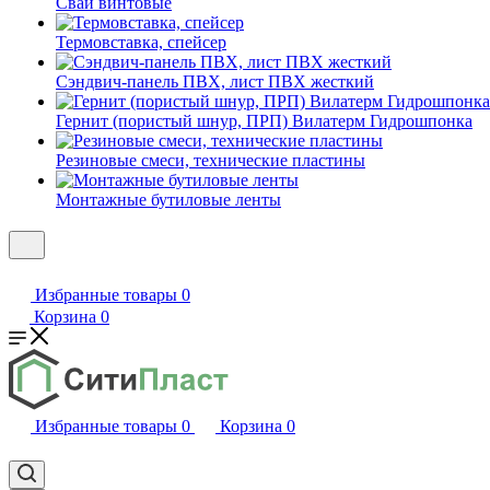
Сваи винтовые
Термовставка, спейсер
Сэндвич-панель ПВХ, лист ПВХ жесткий
Гернит (пористый шнур, ПРП) Вилатерм Гидрошпонка
Резиновые смеси, технические пластины
Монтажные бутиловые ленты
Избранные товары
0
Корзина
0
Избранные товары
0
Корзина
0