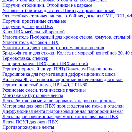
Поручни-отбойники. Отбойники на каркасе
Угловые отбойники для стен. Плинтус промышленный
Огнестойкая стеновая панель, отбойная доска из СМЛ, ГСП, 
Поручни пристенные стальные
Поручни для перил ПВХ
Кант ПВХ мебельный врезной
Уплотнитель П-образный для кромок стекла, хомутов, стально
Уплотнитель для окон ПВХ
Уплотнители для транспортного машиностроения
Бридж-фитинг для стяжки Колеса на морской контейнер 20, 4
Термовставка, спейсер
Сэндвич-панель ПВХ, лист ПВХ жесткий
Гернит (пористый шнур, ПРП) Вилатерм Гидрошпонка
Гидрошпонка для герметизации деформационных швов
Вилатерм Жгут теплоизоляционный вспененный для швов
Гернит, пористый шнур, ПРП-40, ПРП-60
Резиновые смеси, технические пластины
Монтажные бутиловые ленты
Лента бутиловая металлизированная пароизоляционная
Материалы для окон ПВХ производства монтажа и отделки
Диффузионная лента гидроизоляционная паропроницаемая
Лента пароизоляционная для монтажного шва окон ПВХ
Лента ПСУЛ для окон ПВХ
Противопожарные ленты