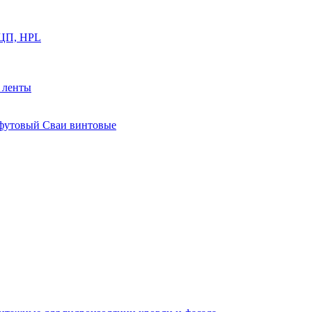
ФЦП, HPL
й ленты
0 футовый Сваи винтовые