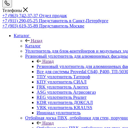
Телефоны
+7 (963) 742-37-37
Отдел продаж
+7 (911) 290-05-25
Представитель в Санкт-Петербурге
+7 (903) 619-35-89
Представитель Москве
Каталог
Назад
Каталог
Уплотнитель для блок-контейнеров и модульных зд
Резиновый уплотнитель для алюминиевых фасадны
Назад
Резиновый уплотнитель для алюминиевых фа
Все для системы Provedal С640, Р400, ТП-503
ТПУ уплотнитель Татпроф
КПУ уплотнитель СИАЛ
FRK уплотнитель Алютех
ASG уплотнитель Агрисовгаз
REG уплотнитель Реалит
KDR уплотнитель ДОКСАЛ
VRK уплотнитель KRAUSS
Инициал уплотнитель
Отбойная доска ПВХ, отбойники для стен, поруч
Назад