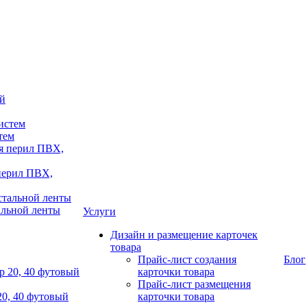
тем
 перил ПВХ,
альной ленты
Услуги
Дизайн и размещение карточек
товара
Прайс-лист создания
Блог
карточки товара
Прайс-лист размещения
20, 40 футовый
карточки товара