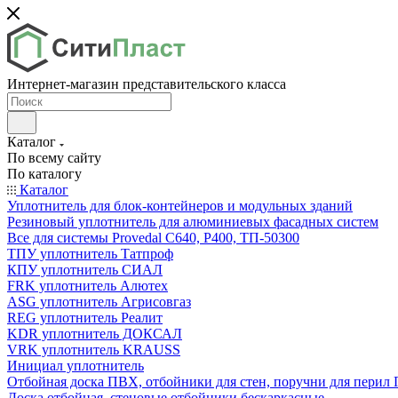
Интернет-магазин представительского класса
Каталог
По всему сайту
По каталогу
Каталог
Уплотнитель для блок-контейнеров и модульных зданий
Резиновый уплотнитель для алюминиевых фасадных систем
Все для системы Provedal С640, Р400, ТП-50300
ТПУ уплотнитель Татпроф
КПУ уплотнитель СИАЛ
FRK уплотнитель Алютех
ASG уплотнитель Агрисовгаз
REG уплотнитель Реалит
KDR уплотнитель ДОКСАЛ
VRK уплотнитель KRAUSS
Инициал уплотнитель
Отбойная доска ПВХ, отбойники для стен, поручни для пери
Доска отбойная, стеновые отбойники бескаркасные