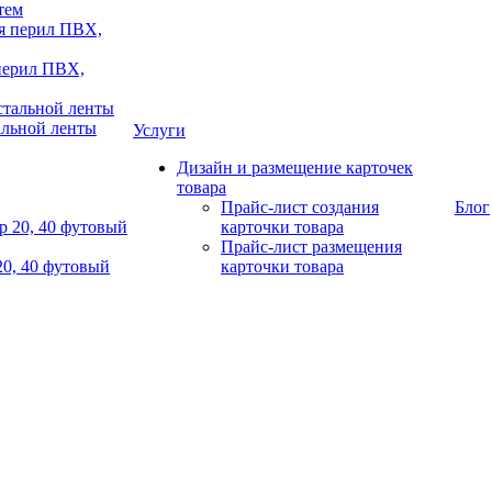
тем
 перил ПВХ,
альной ленты
Услуги
Дизайн и размещение карточек
товара
Прайс-лист создания
Блог
карточки товара
Прайс-лист размещения
20, 40 футовый
карточки товара