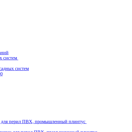
аний
х систем
садных систем
00
ни для перил ПВХ, промышленный плинтус