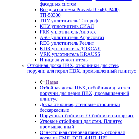
фасадных систем
Все для системы Provedal С640, Р400,
ТП-50300
ТПУ уплотнитель Татпроф
КПУ уплотнитель СИАЛ
FRK уплотнитель Алютех
ASG уплотнитель Агрисовгаз
REG уплотнитель Реалит
KDR уплотнитель ДОКСАЛ
VRK уплотнитель KRAUSS
Инициал уплотнитель
Отбойная доска ПВХ, отбойники для стен,
поручни для перил ПВХ, промышленный плинтус
Назад
Отбойная доска ПВХ, отбойники для стен,
поручни для перил ПВХ, промышленный
плинтус
Доска отбойная, стеновые отбойники
бескаркасные
Поручни-отбойники. Отбойники на каркасе
Угловые отбойники для стен. Плинтус
промышленный
Огнестойкая стеновая панель, отбойная
доска из СМЛ, ГСП, ФЦП, HPL