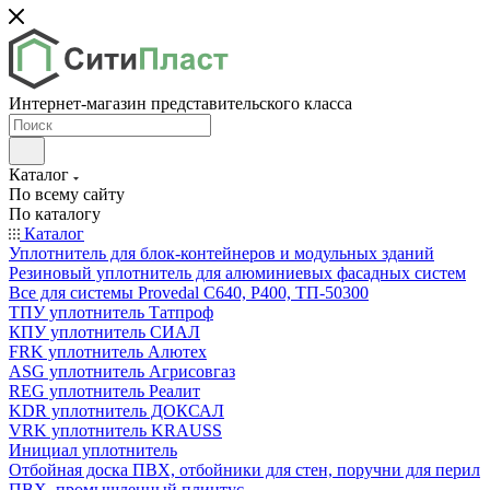
Интернет-магазин представительского класса
Каталог
По всему сайту
По каталогу
Каталог
Уплотнитель для блок-контейнеров и модульных зданий
Резиновый уплотнитель для алюминиевых фасадных систем
Все для системы Provedal С640, Р400, ТП-50300
ТПУ уплотнитель Татпроф
КПУ уплотнитель СИАЛ
FRK уплотнитель Алютех
ASG уплотнитель Агрисовгаз
REG уплотнитель Реалит
KDR уплотнитель ДОКСАЛ
VRK уплотнитель KRAUSS
Инициал уплотнитель
Отбойная доска ПВХ, отбойники для стен, поручни для перил
ПВХ, промышленный плинтус