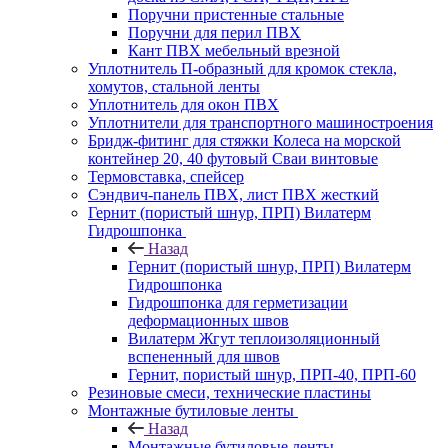
Поручни пристенные стальные
Поручни для перил ПВХ
Кант ПВХ мебельный врезной
Уплотнитель П-образный для кромок стекла,
хомутов, стальной ленты
Уплотнитель для окон ПВХ
Уплотнители для транспортного машиностроения
Бридж-фитинг для стяжки Колеса на морской
контейнер 20, 40 футовый Сваи винтовые
Термовставка, спейсер
Сэндвич-панель ПВХ, лист ПВХ жесткий
Гернит (пористый шнур, ПРП) Вилатерм
Гидрошпонка
Назад
Гернит (пористый шнур, ПРП) Вилатерм
Гидрошпонка
Гидрошпонка для герметизации
деформационных швов
Вилатерм Жгут теплоизоляционный
вспененный для швов
Гернит, пористый шнур, ПРП-40, ПРП-60
Резиновые смеси, технические пластины
Монтажные бутиловые ленты
Назад
Монтажные бутиловые ленты