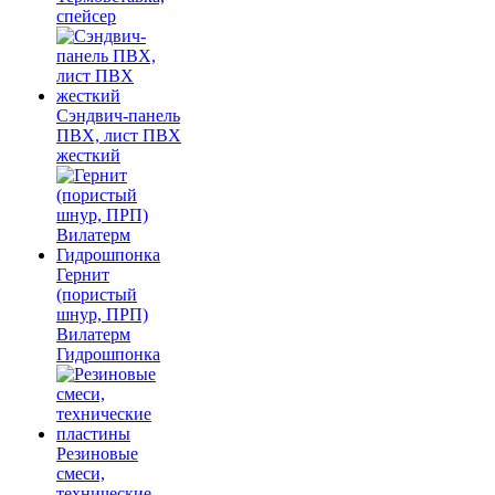
спейсер
Сэндвич-панель
ПВХ, лист ПВХ
жесткий
Гернит
(пористый
шнур, ПРП)
Вилатерм
Гидрошпонка
Резиновые
смеси,
технические