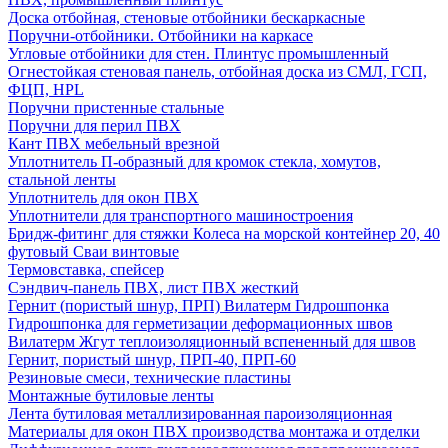
Доска отбойная, стеновые отбойники бескаркасные
Поручни-отбойники. Отбойники на каркасе
Угловые отбойники для стен. Плинтус промышленный
Огнестойкая стеновая панель, отбойная доска из СМЛ, ГСП,
ФЦП, HPL
Поручни пристенные стальные
Поручни для перил ПВХ
Кант ПВХ мебельный врезной
Уплотнитель П-образный для кромок стекла, хомутов,
стальной ленты
Уплотнитель для окон ПВХ
Уплотнители для транспортного машиностроения
Бридж-фитинг для стяжки Колеса на морской контейнер 20, 40
футовый Сваи винтовые
Термовставка, спейсер
Сэндвич-панель ПВХ, лист ПВХ жесткий
Гернит (пористый шнур, ПРП) Вилатерм Гидрошпонка
Гидрошпонка для герметизации деформационных швов
Вилатерм Жгут теплоизоляционный вспененный для швов
Гернит, пористый шнур, ПРП-40, ПРП-60
Резиновые смеси, технические пластины
Монтажные бутиловые ленты
Лента бутиловая металлизированная пароизоляционная
Материалы для окон ПВХ производства монтажа и отделки