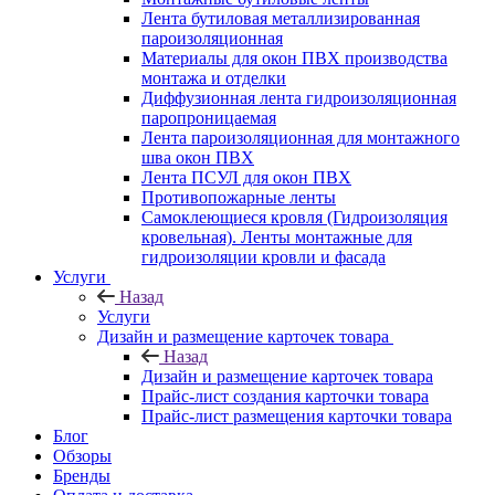
Лента бутиловая металлизированная
пароизоляционная
Материалы для окон ПВХ производства
монтажа и отделки
Диффузионная лента гидроизоляционная
паропроницаемая
Лента пароизоляционная для монтажного
шва окон ПВХ
Лента ПСУЛ для окон ПВХ
Противопожарные ленты
Самоклеющиеся кровля (Гидроизоляция
кровельная). Ленты монтажные для
гидроизоляции кровли и фасада
Услуги
Назад
Услуги
Дизайн и размещение карточек товара
Назад
Дизайн и размещение карточек товара
Прайс-лист создания карточки товара
Прайс-лист размещения карточки товара
Блог
Обзоры
Бренды