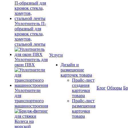
Уплотнитель П-
образный для
кромок стекла,
хомутов,
стальной ленты
Услуги
Уплотнитель для
окон ПВХ
Дизайн и
размещение
карточек товара
Прайс-лист
создания
Блог
Обзоры
Б
Уплотнители
карточки
для
товара
транспортного
Прайс-лист
машиностроения
размещения
карточки
товара