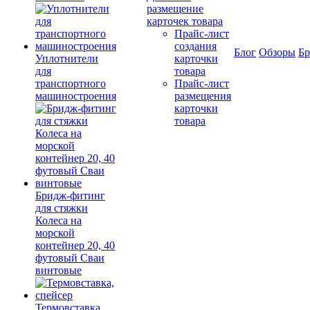
размещение
карточек товара
Прайс-лист
создания
Блог
Обзоры
Б
Уплотнители
карточки
для
товара
транспортного
Прайс-лист
машиностроения
размещения
карточки
товара
Бридж-фитинг
для стяжки
Колеса на
морской
контейнер 20, 40
футовый Сваи
винтовые
Термовставка,