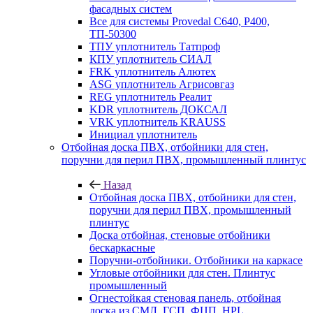
фасадных систем
Все для системы Provedal С640, Р400,
ТП-50300
ТПУ уплотнитель Татпроф
КПУ уплотнитель СИАЛ
FRK уплотнитель Алютех
ASG уплотнитель Агрисовгаз
REG уплотнитель Реалит
KDR уплотнитель ДОКСАЛ
VRK уплотнитель KRAUSS
Инициал уплотнитель
Отбойная доска ПВХ, отбойники для стен,
поручни для перил ПВХ, промышленный плинтус
Назад
Отбойная доска ПВХ, отбойники для стен,
поручни для перил ПВХ, промышленный
плинтус
Доска отбойная, стеновые отбойники
бескаркасные
Поручни-отбойники. Отбойники на каркасе
Угловые отбойники для стен. Плинтус
промышленный
Огнестойкая стеновая панель, отбойная
доска из СМЛ, ГСП, ФЦП, HPL