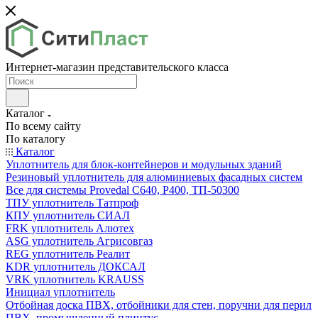
Интернет-магазин представительского класса
Каталог
По всему сайту
По каталогу
Каталог
Уплотнитель для блок-контейнеров и модульных зданий
Резиновый уплотнитель для алюминиевых фасадных систем
Все для системы Provedal С640, Р400, ТП-50300
ТПУ уплотнитель Татпроф
КПУ уплотнитель СИАЛ
FRK уплотнитель Алютех
ASG уплотнитель Агрисовгаз
REG уплотнитель Реалит
KDR уплотнитель ДОКСАЛ
VRK уплотнитель KRAUSS
Инициал уплотнитель
Отбойная доска ПВХ, отбойники для стен, поручни для перил
ПВХ, промышленный плинтус