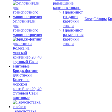
размещение
карточек товара
Прайс-лист
создания
Блог
Обзоры
Б
Уплотнители
карточки
для
товара
транспортного
Прайс-лист
машиностроения
размещения
карточки
товара
Бридж-фитинг
для стяжки
Колеса на
морской
контейнер 20, 40
футовый Сваи
винтовые
Термовставка,