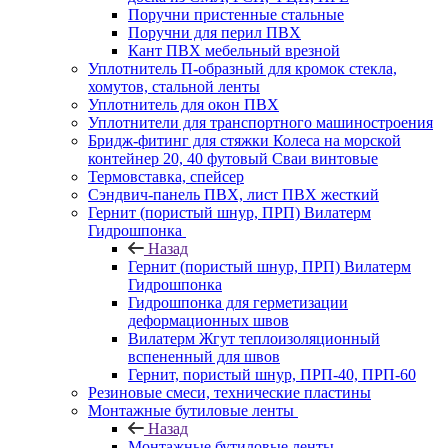
Поручни пристенные стальные
Поручни для перил ПВХ
Кант ПВХ мебельный врезной
Уплотнитель П-образный для кромок стекла,
хомутов, стальной ленты
Уплотнитель для окон ПВХ
Уплотнители для транспортного машиностроения
Бридж-фитинг для стяжки Колеса на морской
контейнер 20, 40 футовый Сваи винтовые
Термовставка, спейсер
Сэндвич-панель ПВХ, лист ПВХ жесткий
Гернит (пористый шнур, ПРП) Вилатерм
Гидрошпонка
Назад
Гернит (пористый шнур, ПРП) Вилатерм
Гидрошпонка
Гидрошпонка для герметизации
деформационных швов
Вилатерм Жгут теплоизоляционный
вспененный для швов
Гернит, пористый шнур, ПРП-40, ПРП-60
Резиновые смеси, технические пластины
Монтажные бутиловые ленты
Назад
Монтажные бутиловые ленты