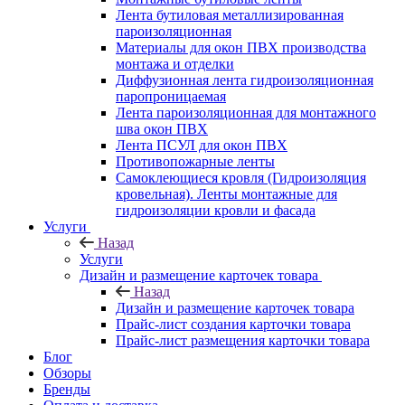
Лента бутиловая металлизированная
пароизоляционная
Материалы для окон ПВХ производства
монтажа и отделки
Диффузионная лента гидроизоляционная
паропроницаемая
Лента пароизоляционная для монтажного
шва окон ПВХ
Лента ПСУЛ для окон ПВХ
Противопожарные ленты
Самоклеющиеся кровля (Гидроизоляция
кровельная). Ленты монтажные для
гидроизоляции кровли и фасада
Услуги
Назад
Услуги
Дизайн и размещение карточек товара
Назад
Дизайн и размещение карточек товара
Прайс-лист создания карточки товара
Прайс-лист размещения карточки товара
Блог
Обзоры
Бренды