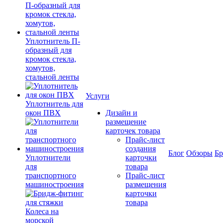
Уплотнитель П-
образный для
кромок стекла,
хомутов,
стальной ленты
Услуги
Уплотнитель для
окон ПВХ
Дизайн и
размещение
карточек товара
Прайс-лист
создания
Блог
Обзоры
Б
Уплотнители
карточки
для
товара
транспортного
Прайс-лист
машиностроения
размещения
карточки
товара