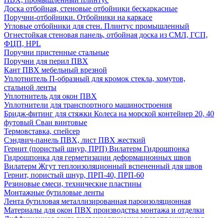
Доска отбойная, стеновые отбойники бескаркасные
Поручни-отбойники. Отбойники на каркасе
Угловые отбойники для стен. Плинтус промышленный
Огнестойкая стеновая панель, отбойная доска из СМЛ, ГСП,
ФЦП, HPL
Поручни пристенные стальные
Поручни для перил ПВХ
Кант ПВХ мебельный врезной
Уплотнитель П-образный для кромок стекла, хомутов,
стальной ленты
Уплотнитель для окон ПВХ
Уплотнители для транспортного машиностроения
Бридж-фитинг для стяжки Колеса на морской контейнер 20, 40
футовый Сваи винтовые
Термовставка, спейсер
Сэндвич-панель ПВХ, лист ПВХ жесткий
Гернит (пористый шнур, ПРП) Вилатерм Гидрошпонка
Гидрошпонка для герметизации деформационных швов
Вилатерм Жгут теплоизоляционный вспененный для швов
Гернит, пористый шнур, ПРП-40, ПРП-60
Резиновые смеси, технические пластины
Монтажные бутиловые ленты
Лента бутиловая металлизированная пароизоляционная
Материалы для окон ПВХ производства монтажа и отделки