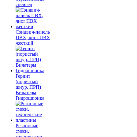
спейсер
Сэндвич-панель
ПВХ, лист ПВХ
жесткий
Гернит
(пористый
шнур, ПРП)
Вилатерм
Гидрошпонка
Резиновые
смеси,
технические