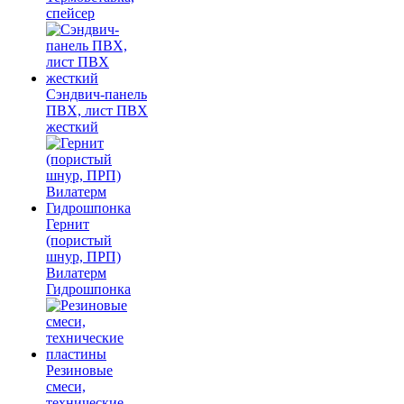
спейсер
Сэндвич-панель
ПВХ, лист ПВХ
жесткий
Гернит
(пористый
шнур, ПРП)
Вилатерм
Гидрошпонка
Резиновые
смеси,
технические