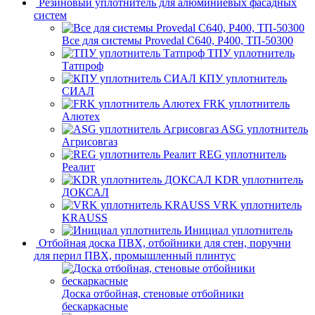
Резиновый уплотнитель для алюминиевых фасадных
систем
Все для системы Provedal С640, Р400, ТП-50300
ТПУ уплотнитель
Татпроф
КПУ уплотнитель
СИАЛ
FRK уплотнитель
Алютех
ASG уплотнитель
Агрисовгаз
REG уплотнитель
Реалит
KDR уплотнитель
ДОКСАЛ
VRK уплотнитель
KRAUSS
Инициал уплотнитель
Отбойная доска ПВХ, отбойники для стен, поручни
для перил ПВХ, промышленный плинтус
Доска отбойная, стеновые отбойники
бескаркасные