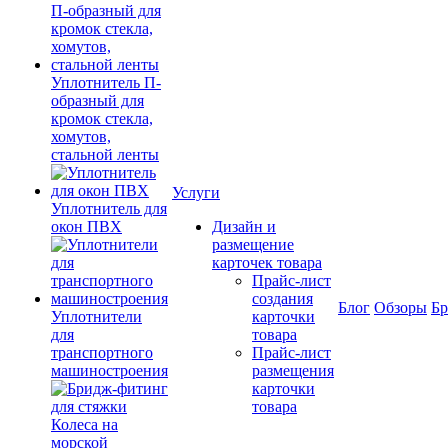
Уплотнитель П-
образный для
кромок стекла,
хомутов,
стальной ленты
Услуги
Уплотнитель для
окон ПВХ
Дизайн и
размещение
карточек товара
Прайс-лист
создания
Блог
Обзоры
Б
Уплотнители
карточки
для
товара
транспортного
Прайс-лист
машиностроения
размещения
карточки
товара