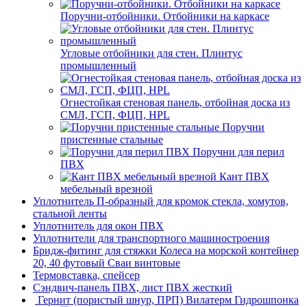
Поручни-отбойники. Отбойники на каркасе
Угловые отбойники для стен. Плинтус
промышленный
Огнестойкая стеновая панель, отбойная доска из
СМЛ, ГСП, ФЦП, HPL
Поручни
пристенные стальные
Поручни для перил
ПВХ
Кант ПВХ
мебельный врезной
Уплотнитель П-образный для кромок стекла, хомутов,
стальной ленты
Уплотнитель для окон ПВХ
Уплотнители для транспортного машиностроения
Бридж-фитинг для стяжки Колеса на морской контейнер
20, 40 футовый Сваи винтовые
Термовставка, спейсер
Сэндвич-панель ПВХ, лист ПВХ жесткий
Гернит (пористый шнур, ПРП) Вилатерм Гидрошпонка