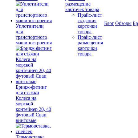
размещение
карточек товара
Прайс-лист
создания
Блог
Обзоры
Б
Уплотнители
карточки
для
товара
транспортного
Прайс-лист
машиностроения
размещения
карточки
товара
Бридж-фитинг
для стяжки
Колеса на
морской
контейнер 20, 40
футовый Сваи
винтовые
Термовставка,