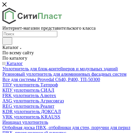
Интернет-магазин представительского класса
Каталог
По всему сайту
По каталогу
Каталог
Уплотнитель для блок-контейнеров и модульных зданий
Резиновый уплотнитель для алюминиевых фасадных систем
Все для системы Provedal С640, Р400, ТП-50300
ТПУ уплотнитель Татпроф
КПУ уплотнитель СИАЛ
FRK уплотнитель Алютех
ASG уплотнитель Агрисовгаз
REG уплотнитель Реалит
KDR уплотнитель ДОКСАЛ
VRK уплотнитель KRAUSS
Инициал уплотнитель
Отбойная доска ПВХ, отбойники для стен, поручни для перил
ПВХ, промышленный плинтус