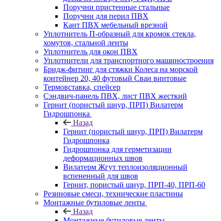
Поручни пристенные стальные
Поручни для перил ПВХ
Кант ПВХ мебельный врезной
Уплотнитель П-образный для кромок стекла,
хомутов, стальной ленты
Уплотнитель для окон ПВХ
Уплотнители для транспортного машиностроения
Бридж-фитинг для стяжки Колеса на морской
контейнер 20, 40 футовый Сваи винтовые
Термовставка, спейсер
Сэндвич-панель ПВХ, лист ПВХ жесткий
Гернит (пористый шнур, ПРП) Вилатерм
Гидрошпонка
Назад
Гернит (пористый шнур, ПРП) Вилатерм
Гидрошпонка
Гидрошпонка для герметизации
деформационных швов
Вилатерм Жгут теплоизоляционный
вспененный для швов
Гернит, пористый шнур, ПРП-40, ПРП-60
Резиновые смеси, технические пластины
Монтажные бутиловые ленты
Назад
Монтажные бутиловые ленты