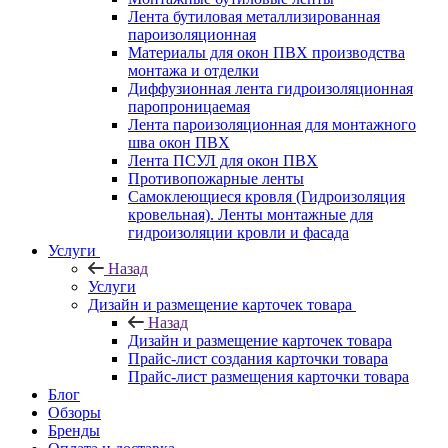
Лента бутиловая металлизированная
пароизоляционная
Материалы для окон ПВХ производства
монтажа и отделки
Диффузионная лента гидроизоляционная
паропроницаемая
Лента пароизоляционная для монтажного
шва окон ПВХ
Лента ПСУЛ для окон ПВХ
Противопожарные ленты
Самоклеющиеся кровля (Гидроизоляция
кровельная). Ленты монтажные для
гидроизоляции кровли и фасада
Услуги
Назад
Услуги
Дизайн и размещение карточек товара
Назад
Дизайн и размещение карточек товара
Прайс-лист создания карточки товара
Прайс-лист размещения карточки товара
Блог
Обзоры
Бренды