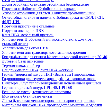
Доска отбойная, стеновые отбойники бескаркасные
Поручни-отбойники. Отбойники на каркасе
Угловые отбойники для стен. Плинтус промышленный
Огнестойкая стеновая панель, отбойная доска из СМЛ, ГСП,
ФЦП, HPL
Поручни пристенные стальные
Поручни для перил ПВХ
Кант ПВХ мебельный врезной
Уплотнитель П-образный для кромок стекла, хомутов,
стальной ленты
Уплотнитель для окон ПВХ
Уплотнители для транспортного машиностроения
Бридж-фитинг для стяжки Колеса на морской контейнер 20, 40
футовый Сваи винтовые
Термовставка, спейсер
Сэндвич-панель ПВХ, лист ПВХ жесткий
Гернит (пористый шнур, ПРП) Вилатерм Гидрошпонка
Гидрошпонка для герметизации деформационных швов
Вилатерм Жгут теплоизоляционный вспененный для швов
Гернит, пористый шнур, ПРП-40, ПРП-60
Резиновые смеси, технические пластины
Монтажные бутиловые ленты
Лента бутиловая металлизированная пароизоляционная
Материалы для окон ПВХ производства монтажа и отделки