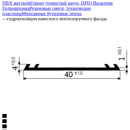
ПВХ жесткий
Гернит (пористый шнур, ПРП) Вилатерм
Гидрошпонка
Резиновые смеси, технические
пластины
Монтажные бутиловые ленты
—
гидроизоляция навесного вентилируемого фасада