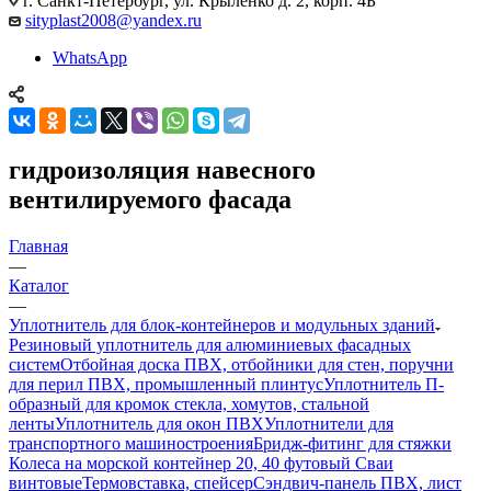
г. Санкт-Петербург, ул. Крыленко д. 2, корп. 4Б
sityplast2008@yandex.ru
WhatsApp
гидроизоляция навесного
вентилируемого фасада
Главная
—
Каталог
—
Уплотнитель для блок-контейнеров и модульных зданий
Резиновый уплотнитель для алюминиевых фасадных
систем
Отбойная доска ПВХ, отбойники для стен, поручни
для перил ПВХ, промышленный плинтус
Уплотнитель П-
образный для кромок стекла, хомутов, стальной
ленты
Уплотнитель для окон ПВХ
Уплотнители для
транспортного машиностроения
Бридж-фитинг для стяжки
Колеса на морской контейнер 20, 40 футовый Сваи
винтовые
Термовставка, спейсер
Сэндвич-панель ПВХ, лист