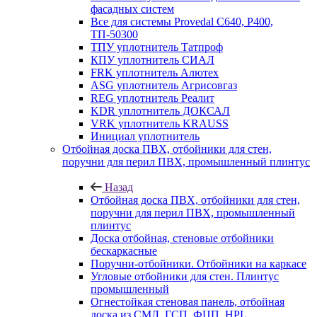
фасадных систем
Все для системы Provedal С640, Р400,
ТП-50300
ТПУ уплотнитель Татпроф
КПУ уплотнитель СИАЛ
FRK уплотнитель Алютех
ASG уплотнитель Агрисовгаз
REG уплотнитель Реалит
KDR уплотнитель ДОКСАЛ
VRK уплотнитель KRAUSS
Инициал уплотнитель
Отбойная доска ПВХ, отбойники для стен,
поручни для перил ПВХ, промышленный плинтус
Назад
Отбойная доска ПВХ, отбойники для стен,
поручни для перил ПВХ, промышленный
плинтус
Доска отбойная, стеновые отбойники
бескаркасные
Поручни-отбойники. Отбойники на каркасе
Угловые отбойники для стен. Плинтус
промышленный
Огнестойкая стеновая панель, отбойная
доска из СМЛ, ГСП, ФЦП, HPL