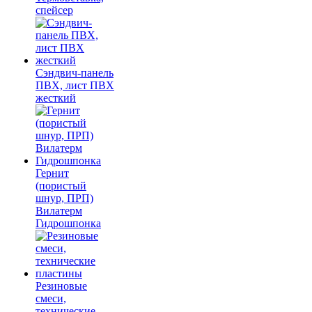
спейсер
Сэндвич-панель
ПВХ, лист ПВХ
жесткий
Гернит
(пористый
шнур, ПРП)
Вилатерм
Гидрошпонка
Резиновые
смеси,
технические