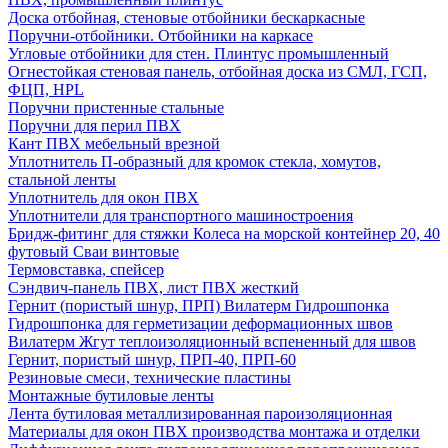
Доска отбойная, стеновые отбойники бескаркасные
Поручни-отбойники. Отбойники на каркасе
Угловые отбойники для стен. Плинтус промышленный
Огнестойкая стеновая панель, отбойная доска из СМЛ, ГСП,
ФЦП, HPL
Поручни пристенные стальные
Поручни для перил ПВХ
Кант ПВХ мебельный врезной
Уплотнитель П-образный для кромок стекла, хомутов,
стальной ленты
Уплотнитель для окон ПВХ
Уплотнители для транспортного машиностроения
Бридж-фитинг для стяжки Колеса на морской контейнер 20, 40
футовый Сваи винтовые
Термовставка, спейсер
Сэндвич-панель ПВХ, лист ПВХ жесткий
Гернит (пористый шнур, ПРП) Вилатерм Гидрошпонка
Гидрошпонка для герметизации деформационных швов
Вилатерм Жгут теплоизоляционный вспененный для швов
Гернит, пористый шнур, ПРП-40, ПРП-60
Резиновые смеси, технические пластины
Монтажные бутиловые ленты
Лента бутиловая металлизированная пароизоляционная
Материалы для окон ПВХ производства монтажа и отделки