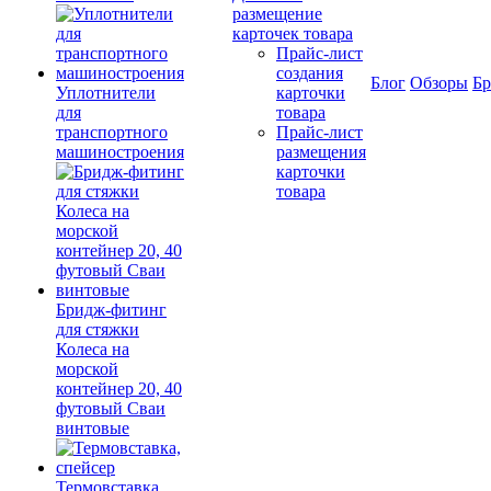
размещение
карточек товара
Прайс-лист
создания
Блог
Обзоры
Б
Уплотнители
карточки
для
товара
транспортного
Прайс-лист
машиностроения
размещения
карточки
товара
Бридж-фитинг
для стяжки
Колеса на
морской
контейнер 20, 40
футовый Сваи
винтовые
Термовставка,