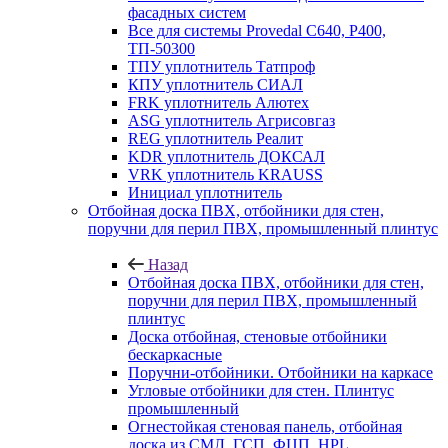
фасадных систем
Все для системы Provedal С640, Р400,
ТП-50300
ТПУ уплотнитель Татпроф
КПУ уплотнитель СИАЛ
FRK уплотнитель Алютех
ASG уплотнитель Агрисовгаз
REG уплотнитель Реалит
KDR уплотнитель ДОКСАЛ
VRK уплотнитель KRAUSS
Инициал уплотнитель
Отбойная доска ПВХ, отбойники для стен,
поручни для перил ПВХ, промышленный плинтус
Назад
Отбойная доска ПВХ, отбойники для стен,
поручни для перил ПВХ, промышленный
плинтус
Доска отбойная, стеновые отбойники
бескаркасные
Поручни-отбойники. Отбойники на каркасе
Угловые отбойники для стен. Плинтус
промышленный
Огнестойкая стеновая панель, отбойная
доска из СМЛ, ГСП, ФЦП, HPL