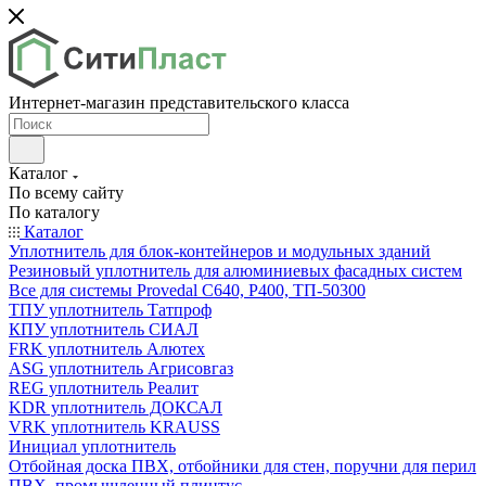
Интернет-магазин представительского класса
Каталог
По всему сайту
По каталогу
Каталог
Уплотнитель для блок-контейнеров и модульных зданий
Резиновый уплотнитель для алюминиевых фасадных систем
Все для системы Provedal С640, Р400, ТП-50300
ТПУ уплотнитель Татпроф
КПУ уплотнитель СИАЛ
FRK уплотнитель Алютех
ASG уплотнитель Агрисовгаз
REG уплотнитель Реалит
KDR уплотнитель ДОКСАЛ
VRK уплотнитель KRAUSS
Инициал уплотнитель
Отбойная доска ПВХ, отбойники для стен, поручни для перил
ПВХ, промышленный плинтус