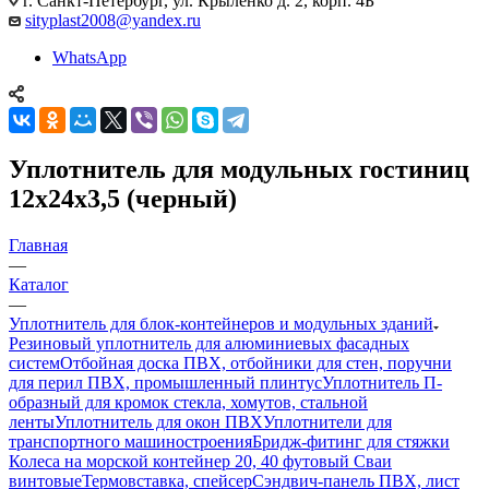
г. Санкт-Петербург, ул. Крыленко д. 2, корп. 4Б
sityplast2008@yandex.ru
WhatsApp
Уплотнитель для модульных гостиниц
12х24х3,5 (черный)
Главная
—
Каталог
—
Уплотнитель для блок-контейнеров и модульных зданий
Резиновый уплотнитель для алюминиевых фасадных
систем
Отбойная доска ПВХ, отбойники для стен, поручни
для перил ПВХ, промышленный плинтус
Уплотнитель П-
образный для кромок стекла, хомутов, стальной
ленты
Уплотнитель для окон ПВХ
Уплотнители для
транспортного машиностроения
Бридж-фитинг для стяжки
Колеса на морской контейнер 20, 40 футовый Сваи
винтовые
Термовставка, спейсер
Сэндвич-панель ПВХ, лист