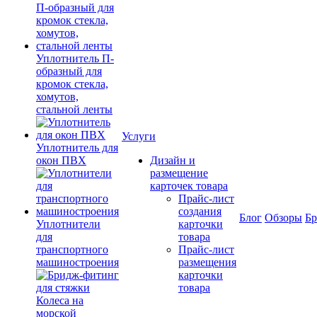
Уплотнитель П-
образный для
кромок стекла,
хомутов,
стальной ленты
Услуги
Уплотнитель для
окон ПВХ
Дизайн и
размещение
карточек товара
Прайс-лист
создания
Блог
Обзоры
Б
Уплотнители
карточки
для
товара
транспортного
Прайс-лист
машиностроения
размещения
карточки
товара