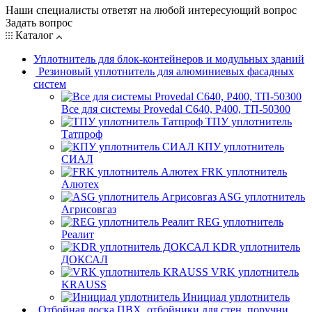
Наши специалисты ответят на любой интересующий вопрос
Задать вопрос
Каталог
Уплотнитель для блок-контейнеров и модульных зданий
Резиновый уплотнитель для алюминиевых фасадных
систем
Все для системы Provedal С640, Р400, ТП-50300
ТПУ уплотнитель
Татпроф
КПУ уплотнитель
СИАЛ
FRK уплотнитель
Алютех
ASG уплотнитель
Агрисовгаз
REG уплотнитель
Реалит
KDR уплотнитель
ДОКСАЛ
VRK уплотнитель
KRAUSS
Инициал уплотнитель
Отбойная доска ПВХ, отбойники для стен, поручни