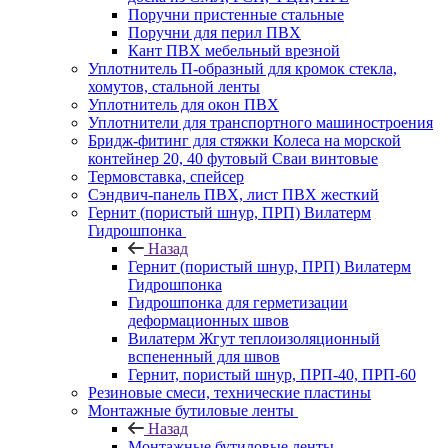
Поручни пристенные стальные
Поручни для перил ПВХ
Кант ПВХ мебельный врезной
Уплотнитель П-образный для кромок стекла,
хомутов, стальной ленты
Уплотнитель для окон ПВХ
Уплотнители для транспортного машиностроения
Бридж-фитинг для стяжки Колеса на морской
контейнер 20, 40 футовый Сваи винтовые
Термовставка, спейсер
Сэндвич-панель ПВХ, лист ПВХ жесткий
Гернит (пористый шнур, ПРП) Вилатерм
Гидрошпонка
Назад
Гернит (пористый шнур, ПРП) Вилатерм
Гидрошпонка
Гидрошпонка для герметизации
деформационных швов
Вилатерм Жгут теплоизоляционный
вспененный для швов
Гернит, пористый шнур, ПРП-40, ПРП-60
Резиновые смеси, технические пластины
Монтажные бутиловые ленты
Назад
Монтажные бутиловые ленты