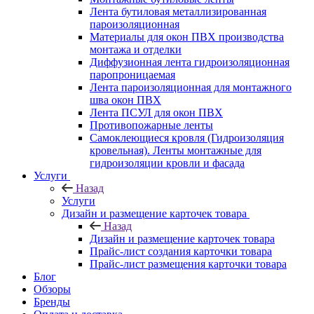
Лента бутиловая металлизированная
пароизоляционная
Материалы для окон ПВХ производства
монтажа и отделки
Диффузионная лента гидроизоляционная
паропроницаемая
Лента пароизоляционная для монтажного
шва окон ПВХ
Лента ПСУЛ для окон ПВХ
Противопожарные ленты
Самоклеющиеся кровля (Гидроизоляция
кровельная). Ленты монтажные для
гидроизоляции кровли и фасада
Услуги
Назад
Услуги
Дизайн и размещение карточек товара
Назад
Дизайн и размещение карточек товара
Прайс-лист создания карточки товара
Прайс-лист размещения карточки товара
Блог
Обзоры
Бренды