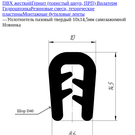
ПВХ жесткий
Гернит (пористый шнур, ПРП) Вилатерм
Гидрошпонка
Резиновые смеси, технические
пластины
Монтажные бутиловые ленты
—
Уплотнитель пазовый твердый 10х14,5мм самозажимной
Новинка