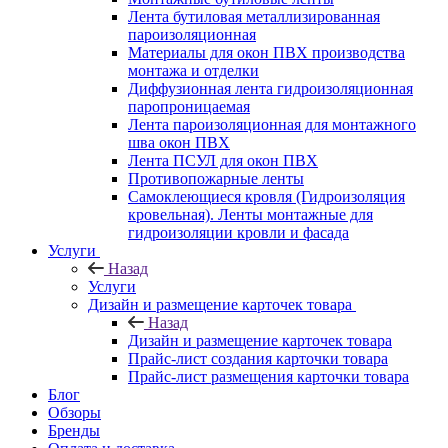
Лента бутиловая металлизированная
пароизоляционная
Материалы для окон ПВХ производства
монтажа и отделки
Диффузионная лента гидроизоляционная
паропроницаемая
Лента пароизоляционная для монтажного
шва окон ПВХ
Лента ПСУЛ для окон ПВХ
Противопожарные ленты
Самоклеющиеся кровля (Гидроизоляция
кровельная). Ленты монтажные для
гидроизоляции кровли и фасада
Услуги
Назад
Услуги
Дизайн и размещение карточек товара
Назад
Дизайн и размещение карточек товара
Прайс-лист создания карточки товара
Прайс-лист размещения карточки товара
Блог
Обзоры
Бренды