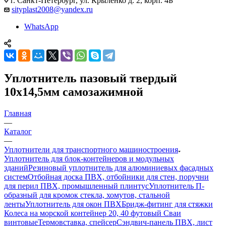
г. Санкт-Петербург, ул. Крыленко д. 2, корп. 4Б
sityplast2008@yandex.ru
WhatsApp
Уплотнитель пазовый твердый
10х14,5мм самозажимной
Главная
—
Каталог
—
Уплотнители для транспортного машиностроения
Уплотнитель для блок-контейнеров и модульных
зданий
Резиновый уплотнитель для алюминиевых фасадных
систем
Отбойная доска ПВХ, отбойники для стен, поручни
для перил ПВХ, промышленный плинтус
Уплотнитель П-
образный для кромок стекла, хомутов, стальной
ленты
Уплотнитель для окон ПВХ
Бридж-фитинг для стяжки
Колеса на морской контейнер 20, 40 футовый Сваи
винтовые
Термовставка, спейсер
Сэндвич-панель ПВХ, лист