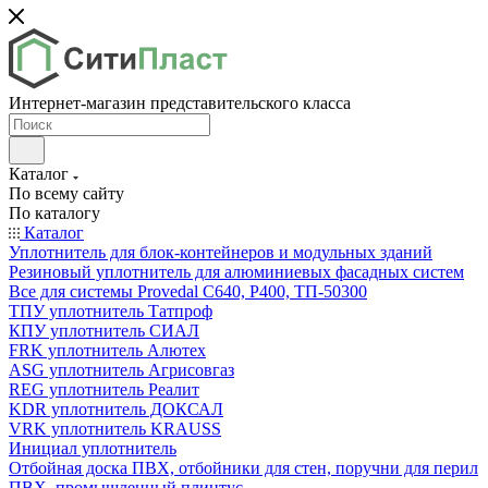
Интернет-магазин представительского класса
Каталог
По всему сайту
По каталогу
Каталог
Уплотнитель для блок-контейнеров и модульных зданий
Резиновый уплотнитель для алюминиевых фасадных систем
Все для системы Provedal С640, Р400, ТП-50300
ТПУ уплотнитель Татпроф
КПУ уплотнитель СИАЛ
FRK уплотнитель Алютех
ASG уплотнитель Агрисовгаз
REG уплотнитель Реалит
KDR уплотнитель ДОКСАЛ
VRK уплотнитель KRAUSS
Инициал уплотнитель
Отбойная доска ПВХ, отбойники для стен, поручни для перил
ПВХ, промышленный плинтус