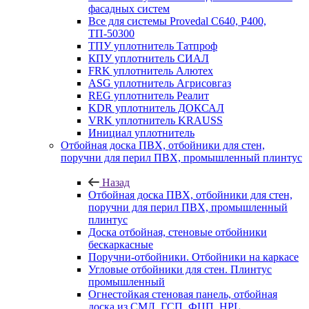
фасадных систем
Все для системы Provedal С640, Р400,
ТП-50300
ТПУ уплотнитель Татпроф
КПУ уплотнитель СИАЛ
FRK уплотнитель Алютех
ASG уплотнитель Агрисовгаз
REG уплотнитель Реалит
KDR уплотнитель ДОКСАЛ
VRK уплотнитель KRAUSS
Инициал уплотнитель
Отбойная доска ПВХ, отбойники для стен,
поручни для перил ПВХ, промышленный плинтус
Назад
Отбойная доска ПВХ, отбойники для стен,
поручни для перил ПВХ, промышленный
плинтус
Доска отбойная, стеновые отбойники
бескаркасные
Поручни-отбойники. Отбойники на каркасе
Угловые отбойники для стен. Плинтус
промышленный
Огнестойкая стеновая панель, отбойная
доска из СМЛ, ГСП, ФЦП, HPL