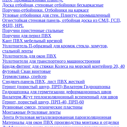
Доска отбойная, стеновые отбойники бескаркасные
Поручни-отбойники. Отбойники на каркасе
Угловые отбойники для стен. Плинтус промышленный
Огнестойкая стеновая панель, отбойная доска из СМЛ, ГСП,
ФЦП, HPL
Поручни пристенные стальные
Поручни для перил ПВХ
Кант ПВХ мебельный врезной
Уплотнитель П-образный для кромок стекла, хомутов,
стальной ленты
Уплотнитель для окон ПВХ
Уплотнители для транспортного машиностроения
Бридж-фитинг для стяжки Колеса на морской контейнер 20, 40
футовый Сваи винтовые
Термовставка, спейсер
Сэндвич-панель ПВХ, лист ПВХ жесткий
Гернит (пористый шнур, ПРП) Вилатерм Гидрошпонка
Гидрошпонка для герметизации деформационных швов
Вилатерм Жгут теплоизоляционный вспененный для швов
Гернит, пористый шнур, ПРП-40, ПРП-60
Резиновые смеси, технические пластины
Монтажные бутиловые ленты
Лента бутиловая металлизированная пароизоляционная
Материалы для окон ПВХ производства монтажа и отделки