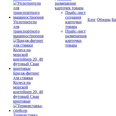
размещение
карточек товара
Прайс-лист
создания
Блог
Обзоры
Б
Уплотнители
карточки
для
товара
транспортного
Прайс-лист
машиностроения
размещения
карточки
товара
Бридж-фитинг
для стяжки
Колеса на
морской
контейнер 20, 40
футовый Сваи
винтовые
Термовставка,