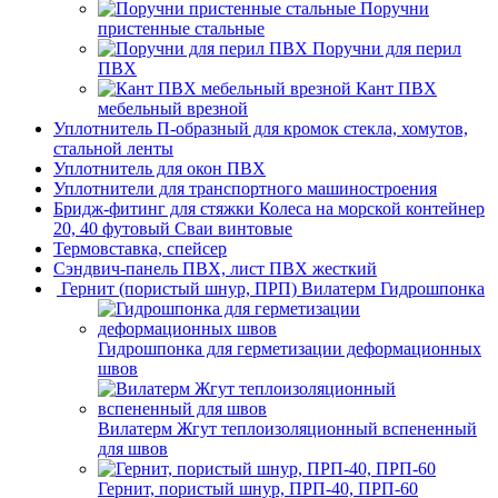
Поручни
пристенные стальные
Поручни для перил
ПВХ
Кант ПВХ
мебельный врезной
Уплотнитель П-образный для кромок стекла, хомутов,
стальной ленты
Уплотнитель для окон ПВХ
Уплотнители для транспортного машиностроения
Бридж-фитинг для стяжки Колеса на морской контейнер
20, 40 футовый Сваи винтовые
Термовставка, спейсер
Сэндвич-панель ПВХ, лист ПВХ жесткий
Гернит (пористый шнур, ПРП) Вилатерм Гидрошпонка
Гидрошпонка для герметизации деформационных
швов
Вилатерм Жгут теплоизоляционный вспененный
для швов
Гернит, пористый шнур, ПРП-40, ПРП-60