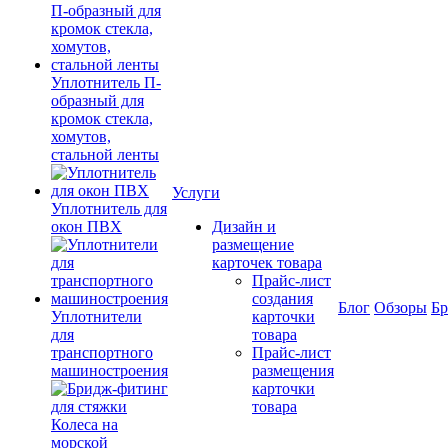
Уплотнитель П-
образный для
кромок стекла,
хомутов,
стальной ленты
Услуги
Уплотнитель для
окон ПВХ
Дизайн и
размещение
карточек товара
Прайс-лист
создания
Блог
Обзоры
Б
Уплотнители
карточки
для
товара
транспортного
Прайс-лист
машиностроения
размещения
карточки
товара