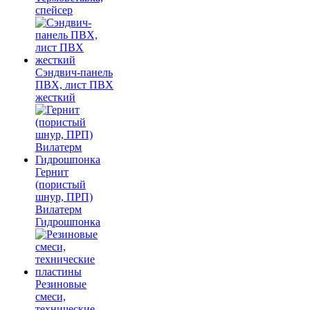
спейсер
Сэндвич-панель
ПВХ, лист ПВХ
жесткий
Гернит
(пористый
шнур, ПРП)
Вилатерм
Гидрошпонка
Резиновые
смеси,
технические