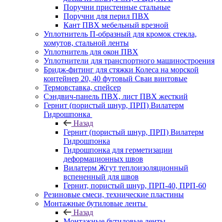
Поручни пристенные стальные
Поручни для перил ПВХ
Кант ПВХ мебельный врезной
Уплотнитель П-образный для кромок стекла,
хомутов, стальной ленты
Уплотнитель для окон ПВХ
Уплотнители для транспортного машиностроения
Бридж-фитинг для стяжки Колеса на морской
контейнер 20, 40 футовый Сваи винтовые
Термовставка, спейсер
Сэндвич-панель ПВХ, лист ПВХ жесткий
Гернит (пористый шнур, ПРП) Вилатерм
Гидрошпонка
Назад
Гернит (пористый шнур, ПРП) Вилатерм
Гидрошпонка
Гидрошпонка для герметизации
деформационных швов
Вилатерм Жгут теплоизоляционный
вспененный для швов
Гернит, пористый шнур, ПРП-40, ПРП-60
Резиновые смеси, технические пластины
Монтажные бутиловые ленты
Назад
Монтажные бутиловые ленты